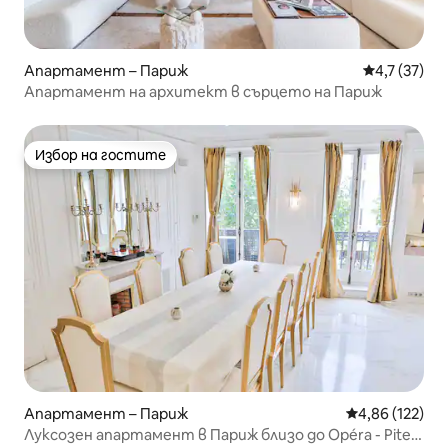
Апартамент – Париж
Средна оцен
4,7 (37)
Апартамент на архитект в сърцето на Париж
Избор на гостите
Избор на гостите
Апартамент – Париж
Средна оценка
4,86 (122)
Луксозен апартамент в Париж близо до Opéra - Piter}