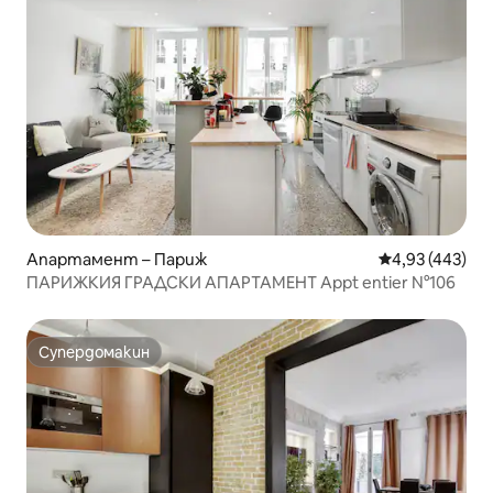
Апартамент – Париж
Средна оценка
4,93 (443)
ПАРИЖКИЯ ГРАДСКИ АПАРТАМЕНТ Appt entier N°106
Супердомакин
Супердомакин