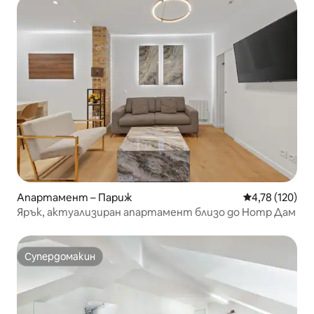
Апартамент – Париж
Средна оценка
4,78 (120)
Ярък, актуализиран апартамент близо до Нотр Дам
Супердомакин
Супердомакин