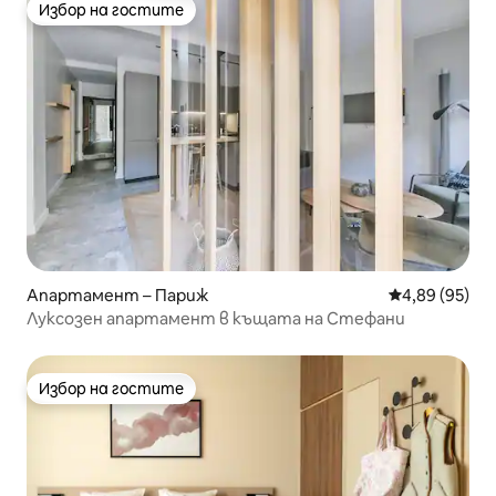
Избор на гостите
Избор на гостите
Апартамент – Париж
Средна оценк
4,89 (95)
Луксозен апартамент в къщата на Стефани
Избор на гостите
Избор на гостите