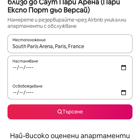
близо до Саут Пари Арена (Пари
Експо Порт дьо Версай)
Намерете и резервирайте чрез Airbnb уникални
апартаменти с обслужване
Местоположение
Когато резултатите се покажат, използвайте клавишите 
Настаняване
Освобождаване
Търсене
Най-високо оценени апартаменти