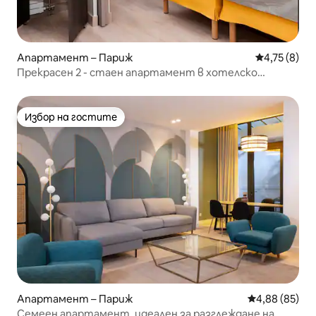
Апартамент – Париж
Средна оцен
4,75 (8)
Прекрасен 2 - стаен апартамент в хотелско
лечение в Париж
Избор на гостите
Избор на гостите
Апартамент – Париж
Средна оценк
4,88 (85)
Семеен апартамент, идеален за разглеждане на