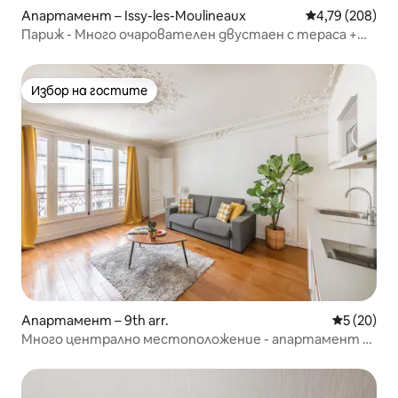
Апартамент – Issy-les-Moulineaux
Средна оценка
4,79 (208)
Париж - Много очарователен двустаен с тераса +
Паркинг + Метро
Избор на гостите
Избор на гостите
Апартамент – 9th arr.
Средна оц
5 (20)
Много централно местоположение - апартамент с
една спалня