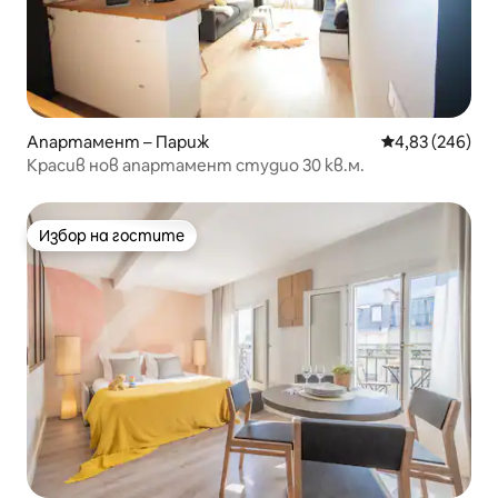
Апартамент – Париж
Средна оценка
4,83 (246)
Красив нов апартамент студио 30 кв.м.
Избор на гостите
Избор на гостите