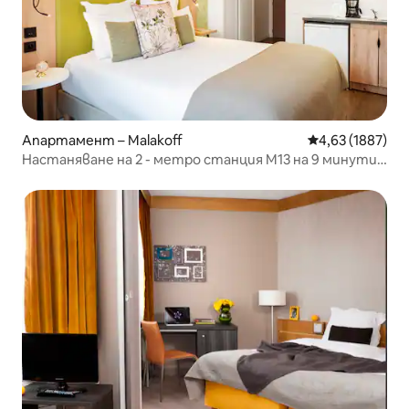
Апартамент – Malakoff
Средна оценка:
4,63 (1887)
Настаняване на 2 - метро станция M13 на 9 минути
пеша