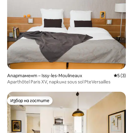
Апартамент – Issy-les-Moulineaux
Средна о
5 (3)
Aparthôtel Paris XV, паркинг sous sol PteVersailles
Избор на гостите
Избор на гостите