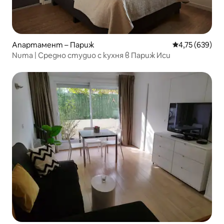
Апартамент – Париж
Средна оценка
4,75 (639)
Numa | Средно студио с кухня в Париж Иси