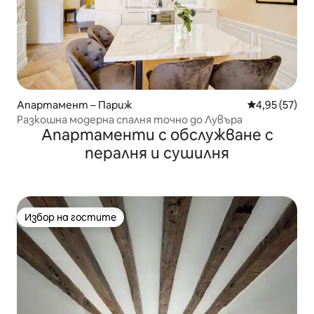
Апартамент – Париж
Средна оценк
4,95 (57)
Разкошна модерна спалня точно до Лувъра
Апартаменти с обслужване с
пералня и сушилня
Избор на гостите
Избор на гостите