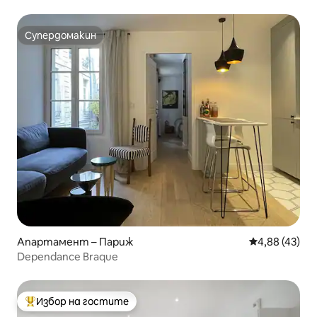
Vendôme
Супердомакин
Супердомакин
Апартамент – Париж
Средна оценк
4,88 (43)
Dependance Braque
Избор на гостите
Най-популярен избор на гостите