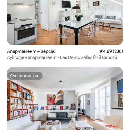
Апартамент – Версай
Средна оценка
4,89 (236)
Луксозен апартамент - Les Demoiselles във Версай
Супердомакин
Супердомакин