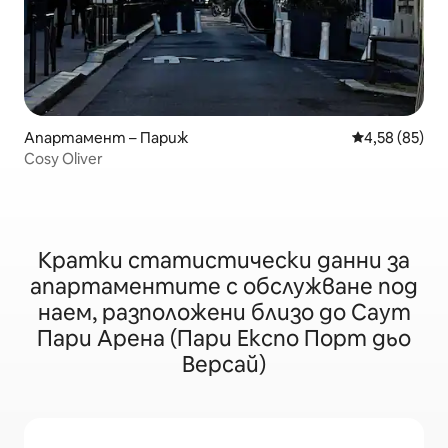
Апартамент – Париж
Средна оценк
4,58 (85)
Cosy Oliver
Кратки статистически данни за
апартаментите с обслужване под
наем, разположени близо до Саут
Пари Арена (Пари Експо Порт дьо
Версай)