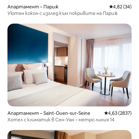
Апартамент – Париж
Средна оценк
4,82 (34)
Уютен кокон с изглед към покривите на Париж
Апартамент – Saint-Ouen-sur-Seine
Средна оценка:
4,63 (2837)
Хотел с климатик в Сен-Уан – метро линия 14