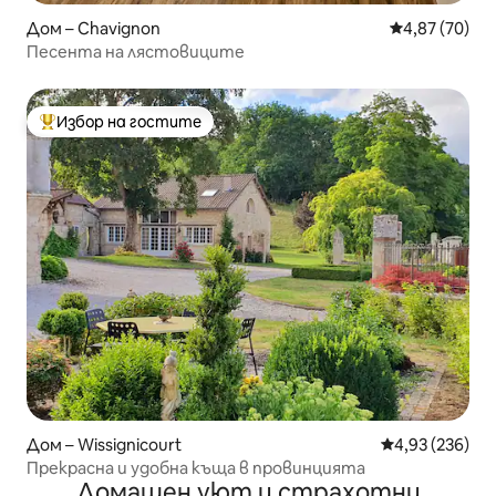
Дом – Chavignon
Средна оценк
4,87 (70)
Песента на лястовиците
Избор на гостите
Най-популярен избор на гостите
Дом – Wissignicourt
Средна оценка
4,93 (236)
Прекрасна и удобна къща в провинцията
Домашен уют и страхотни