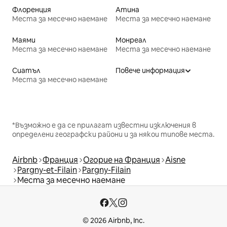
Флоренция
Атина
Места за месечно наемане
Места за месечно наемане
Маями
Монреал
Места за месечно наемане
Места за месечно наемане
Сиатъл
Повече информация
Места за месечно наемане
*Възможно е да се прилагат известни изключения в
определени географски райони и за някои типове места.
Airbnb
Франция
Огорие на Франция
Aisne
Pargny-et-Filain
Pargny-Filain
Места за месечно наемане
© 2026 Airbnb, Inc.