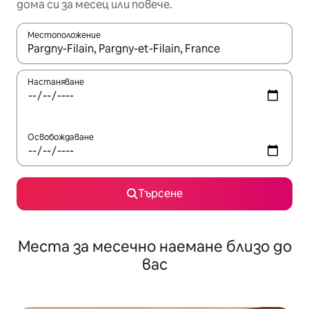
дома си за месец или повече.
Местоположение
Когато резултатите се покажат, използвайте клавишите 
Настаняване
Освобождаване
Търсене
Места за месечно наемане близо до
вас