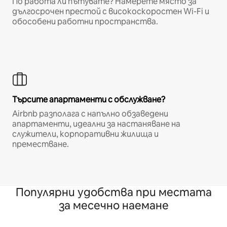
По работа ли пътувате? Намерете място за
дългосрочен престой с високоскоростен Wi-Fi и
обособени работни пространства.
Търсите апартаменти с обслужване?
Airbnb разполага с напълно обзаведени
апартаменти, идеални за настаняване на
служители, корпоративни жилища и
преместване.
Популярни удобства при местата
за месечно наемане