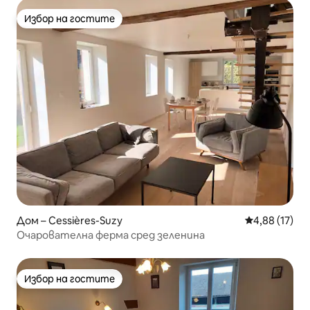
Избор на гостите
Избор на гостите
Дом – Cessières-Suzy
Средна оценк
4,88 (17)
Очарователна ферма сред зеленина
Избор на гостите
Избор на гостите