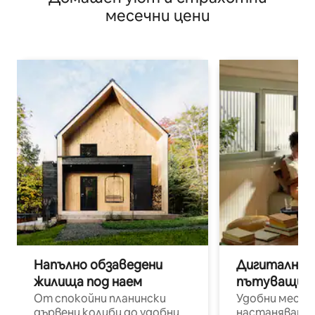
месечни цени
Напълно обзаведени
Дигитални н
жилища под наем
пътуващи п
От спокойни планински
Удобни места
дървени колиби до удобни
настаняване 