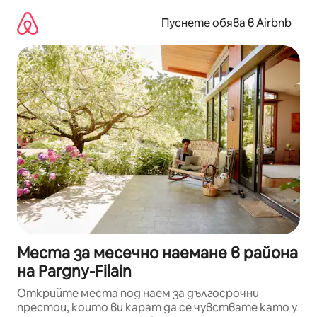
Пропускане
към
Пуснете обява в Airbnb
съдържанието
Места за месечно наемане в района
на Pargny-Filain
Открийте места под наем за дългосрочни
престои, които ви карат да се чувствате като у