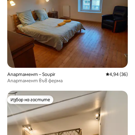
Апартамент – Soupir
Средна оценк
4,94 (36)
Апартамент във ферма
Избор на гостите
Избор на гостите