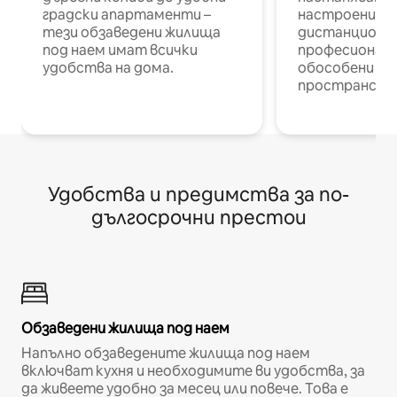
градски апартаменти –
настроени и
тези обзаведени жилища
дистанционн
под наем имат всички
професионалис
удобства на дома.
обособени р
пространств
Удобства и предимства за по-
дългосрочни престои
Обзаведени жилища под наем
Напълно обзаведените жилища под наем
включват кухня и необходимите ви удобства, за
да живеете удобно за месец или повече. Това е