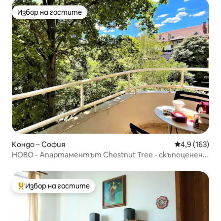
Избор на гостите
Избор на гостите
Кондо – София
Средна оценк
4,9 (163)
НОВО - Апартаментът Chestnut Tree - скъпоценен
камък в центъра на града за 4
Избор на гостите
Най-популярен избор на гостите