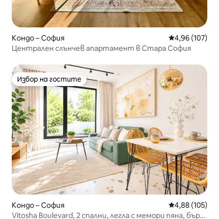
Кондо – София
Средна оценка
4,96 (107)
Централен слънчев апартамент в Стара София
Избор на гостите
Избор на гостите
Кондо – София
Средна оценка
4,88 (105)
Vitosha Boulevard, 2 спални, легла с мемори пяна, бърз