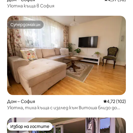
Уютна къща в София
Супердомакин
Супердомакин
Дом – София
Средна оценка
4,72 (102)
Уютна, тиха къща с изглед към Витоша близо до
„Парадайз“
Избор на гостите
Избор на гостите