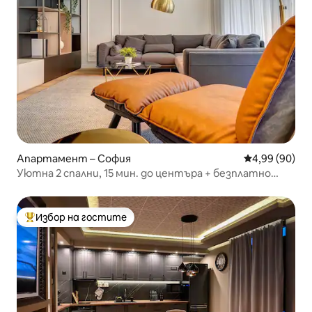
Апартамент – София
Средна оценк
4,99 (90)
Уютна 2 спални, 15 мин. до центъра + безплатно
паркиране и балкон
Избор на гостите
Най-популярен избор на гостите