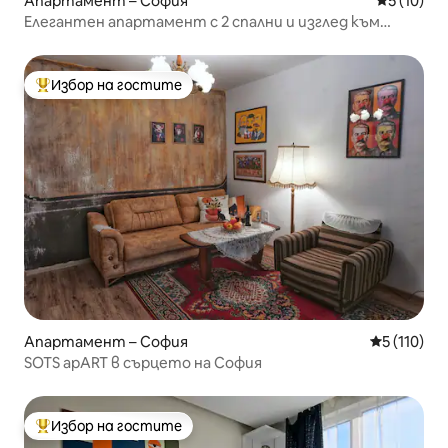
Апартамент – София
Средна оц
5 (10)
Елегантен апартамент с 2 спални и изглед към
Paradise City
Избор на гостите
Най-популярен избор на гостите
Апартамент – София
Средна оце
5 (110)
SOTS apART в сърцето на София
Избор на гостите
Най-популярен избор на гостите