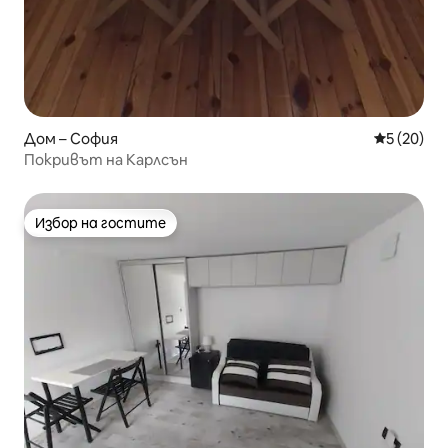
Дом – София
Средна оц
5 (20)
Покривът на Карлсън
Избор на гостите
Избор на гостите