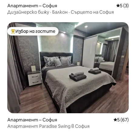
Апартамент – София
Средна о
5 (3)
Дизайнерско бижу · Балкон · Сърцето на София
Избор на гостите
Най-популярен избор на гостите
Апартамент – София
Средна оц
5 (67)
Апартамент Paradise Swing в София