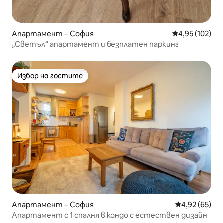
Апартамент – София
Средна оценка
4,95 (102)
„Светъл“ апартамент и безплатен паркинг
Избор на гостите
Избор на гостите
Апартамент – София
Средна оценк
4,92 (65)
Апартамент с 1 спалня в кондо с естествен дизайн