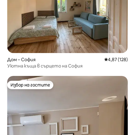
Дом – София
Средна оценка
4,87 (128)
Уютна къща в сърцето на София
Избор на гостите
Избор на гостите