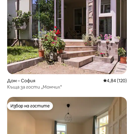
Дом – София
Средна оценка
4,84 (120)
Къща за гости „Момчил“
Избор на гостите
Избор на гостите