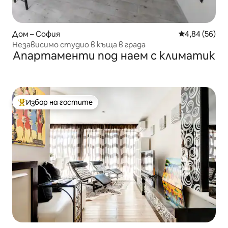
Дом – София
Средна оценк
4,84 (56)
Независимо студио в къща в града
Апартаменти под наем с климатик
Избор на гостите
Най-популярен избор на гостите