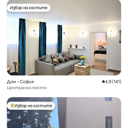
Избор на гостите
Избор на гостите
Дом – София
Средна оценк
4,9 (141)
Централно място
Избор на гостите
Най-популярен избор на гостите