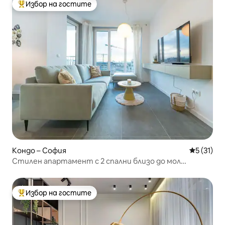
Избор на гостите
Най-популярен избор на гостите
Кондо – София
Средна оц
5 (31)
Стилен апартамент с 2 спални близо до мол
„Парадайз“ + паркинг и тераса
Избор на гостите
Най-популярен избор на гостите