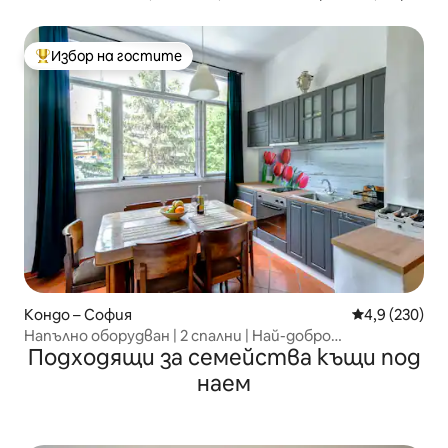
Wi-Fi
Избор на гостите
Най-популярен избор на гостите
Кондо – София
Средна оценк
4,9 (230)
Напълно оборудван | 2 спални | Най-добро
Подходящи за семейства къщи под
местоположение | Просторен
наем