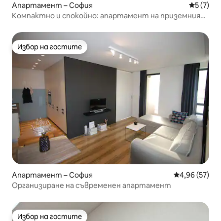
Апартамент – София
Средна о
5 (7)
Компактно и спокойно: апартамент на приземния
етаж с 1 спалня и вътрешен двор
Избор на гостите
Избор на гостите
Апартамент – София
Средна оценк
4,96 (57)
Организиране на съвременен апартамент
Избор на гостите
Избор на гостите