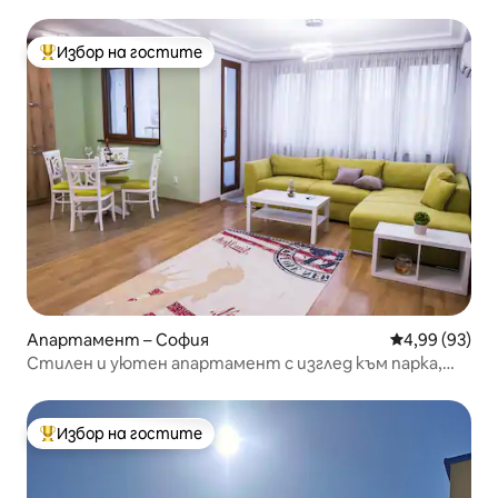
Избор на гостите
Най-популярен избор на гостите
Апартамент – София
Средна оценк
4,99 (93)
Стилен и уютен апартамент с изглед към парка,
мол и метро
Избор на гостите
Най-популярен избор на гостите