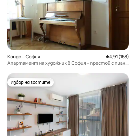
Кондо – София
Средна оценка
4,91 (158)
Апартамент на художник в София – престой с пиано
и култура
Избор на гостите
Избор на гостите