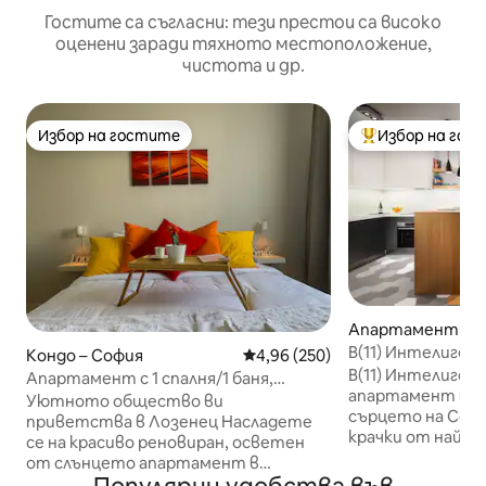
Гостите са съгласни: тези престои са високо
оценени заради тяхното местоположение,
чистота и др.
Избор на гостите
Избор на гос
Избор на гостите
Най-популярен 
Апартамент – 
B(11) Интелиген
Кондо – София
Средна оценка: 4,96 от 5, 250
4,96 (250)
центъра/Безпла
B(11) Интелиген
Апартамент с 1 спалня/1 баня,
апартамент ви 
подходящ за работа от дома/удобно
Уютното общество ви
сърцето на София! Само на ня
легло/близо до метрото
приветства в Лозенец Насладете
крачки от най -
се на красиво реновиран, осветен
туристически а
от слънцето апартамент в
места за престо
оживения квартал Лозенец в София.