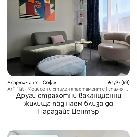
Апартамент – София
Средна оценк
4,97 (59)
ArT Flat - Модерен и стилен апартамент с 1 спалня и
Други страхотни ваканционни
място за паркиране
жилища под наем близо до
Парадайс Център