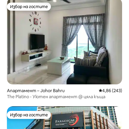
Избор на гостите
Избор на гостите
Апартамент – Johor Bahru
Средна оценка
4,86 (243)
The Platino - Уютен апартамент @ цяла къща
Избор на гостите
Избор на гостите