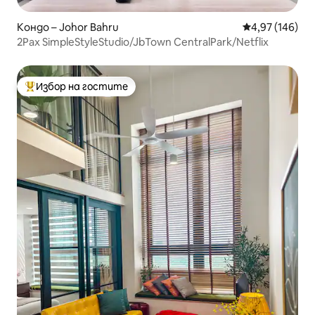
Кондо – Johor Bahru
Средна оценка
4,97 (146)
2Pax SimpleStyleStudio/JbTown CentralPark/Netflix
Избор на гостите
Най-популярен избор на гостите