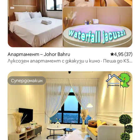
Апартамент – Johor Bahru
Средна оценк
4,95 (37)
Луксозен апартамент с джакузи и кино · Пеша до KSL
· 2 души
Супердомакин
Супердомакин