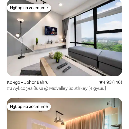
Избор на гостите
Избор на гостите
Кондо – Johor Bahru
Средна оценка
4,93 (146)
#3 Луксозна вила @ Midvalley Southkey [4 души]
Избор на гостите
Избор на гостите