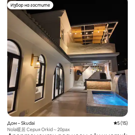
Избор на гостите
Избор на гостите
Дом – Skudai
Средна оц
5 (15)
Nola暖居 Серия Orkid～20pax