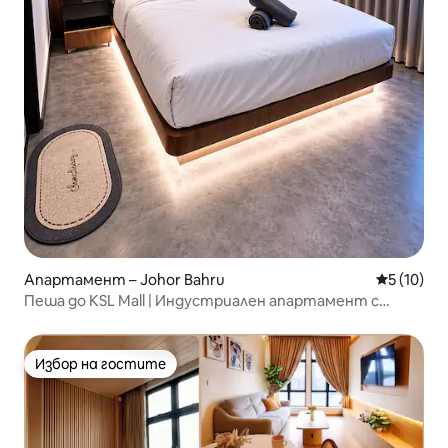
Апартамент – Johor Bahru
Средна оц
5 (10)
Пеша до KSL Mall | Индустриален апартамент с
2 спални | 4 – 5 души
Избор на гостите
Избор на гостите