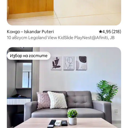
Кондо – Iskandar Puteri
Средна оценка
4,95 (218)
10 август Legoland View KidSlide PlayNest@Afiniti, JB
Избор на гостите
Избор на гостите