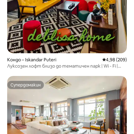
Кондо – Iskandar Puteri
Средна оценка
4,98 (209)
Луксозен лофт близо до тематичен парк | Wi - Fi |
Невероятни гледки
Супердомакин
Супердомакин