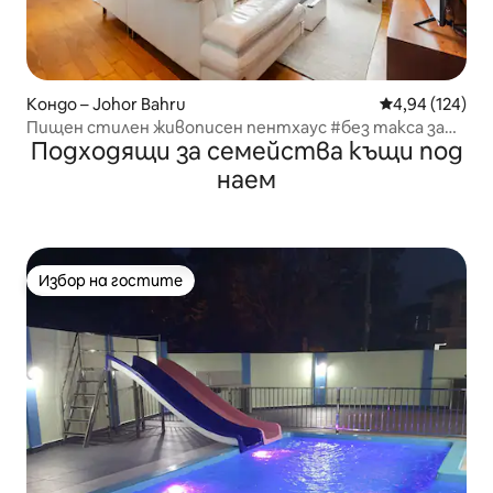
Кондо – Johor Bahru
Средна оценка
4,94 (124)
Пищен стилен живописен пентхаус #без такса за
Подходящи за семейства къщи под
услугата
наем
Избор на гостите
Избор на гостите