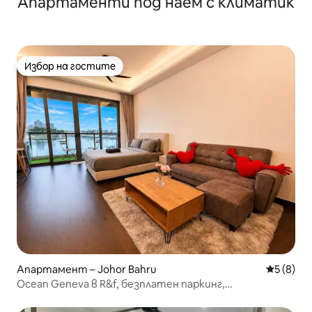
Апартаменти под наем с климатик
Избор на гостите
Избор на гостите
Апартамент – Johor Bahru
Средна о
5 (8)
Ocean Geneva в R&f, безплатен паркинг,
безпрепятствен изглед към морето