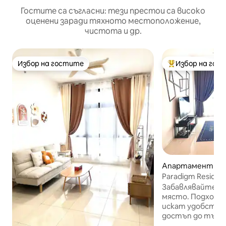
Гостите са съгласни: тези престои са високо
оценени заради тяхното местоположение,
чистота и др.
Избор на гостите
Избор на гос
Избор на гостите
Най-популярен 
Апартамент – Jo
u
Paradigm Residenc
TvBox
Забавлявайте се
място. Подходящ
искат удобство
достъп до търг
Апартаментът м