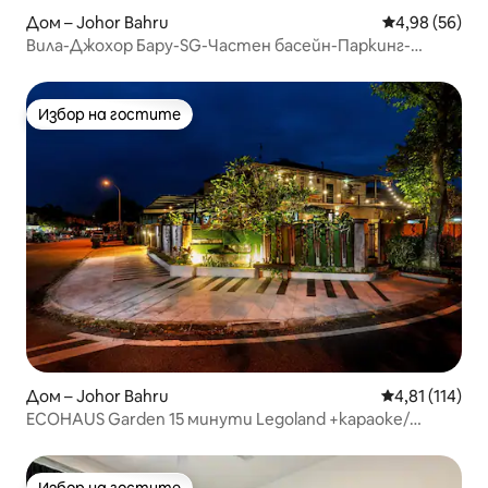
Дом – Johor Bahru
Средна оценк
4,98 (56)
Вила-Джохор Бару-SG-Частен басейн-Паркинг-
Сентоза
Избор на гостите
Избор на гостите
Дом – Johor Bahru
Средна оценка
4,81 (114)
ECOHAUS Garden 15 минути Legoland +караоке/
билярдна маса
Избор на гостите