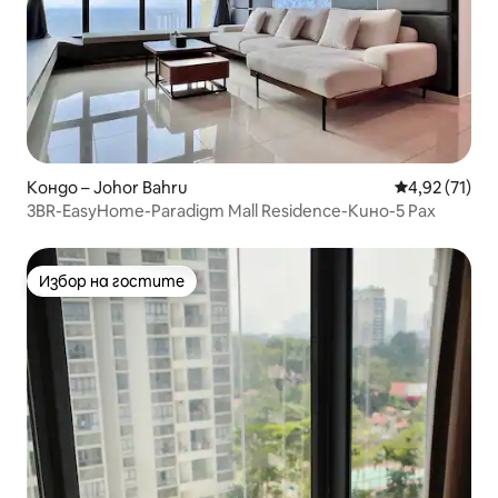
Кондо – Johor Bahru
Средна оценк
4,92 (71)
3BR-EasyHome-Paradigm Mall Residence-Кино-5 Pax
Избор на гостите
Избор на гостите