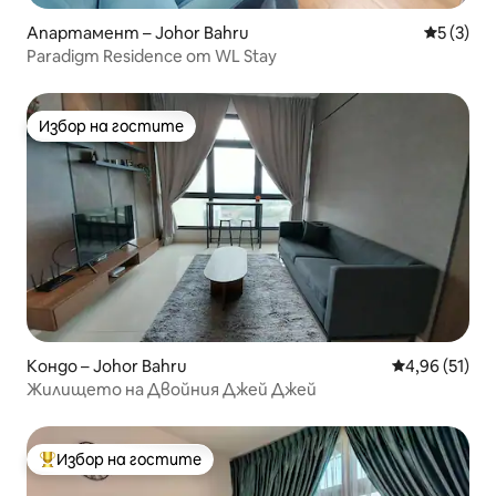
Апартамент – Johor Bahru
Средна о
5 (3)
Paradigm Residence от WL Stay
Избор на гостите
Избор на гостите
Кондо – Johor Bahru
Средна оценк
4,96 (51)
Жилището на Двойния Джей Джей
Избор на гостите
Най-популярен избор на гостите