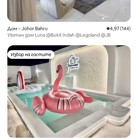
Дом – Johor Bahru
Средна оценка
4,97 (144)
Уютен дом Luna @Bukit Indah @Legoland @JB
Избор на гостите
Избор на гостите