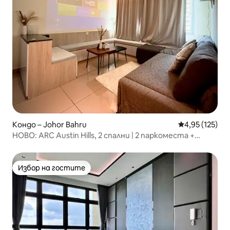
Кондо – Johor Bahru
Средна оценка
4,95 (125)
НОВО: ARC Austin Hills, 2 спални | 2 паркоместа +
Netflix
Избор на гостите
Избор на гостите