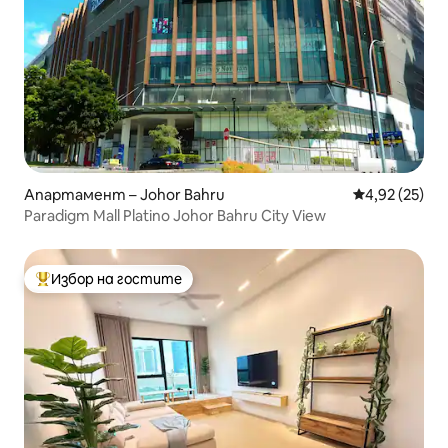
Апартамент – Johor Bahru
Средна оценк
4,92 (25)
Paradigm Mall Platino Johor Bahru City View
Избор на гостите
Най-популярен избор на гостите