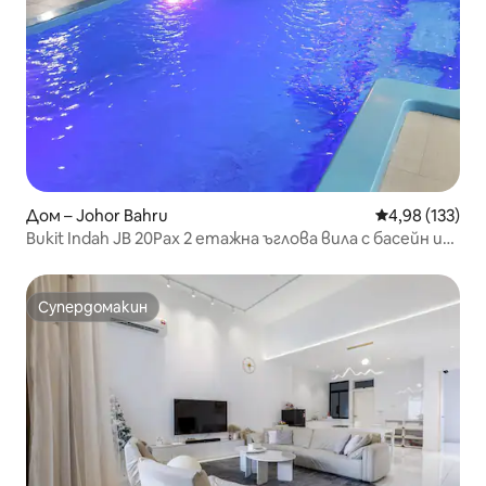
Дом – Johor Bahru
Средна оценка
4,98 (133)
Bukit Indah JB 20Pax 2 етажна ъглова вила с басейн и
електрически автомобил
Супердомакин
Супердомакин