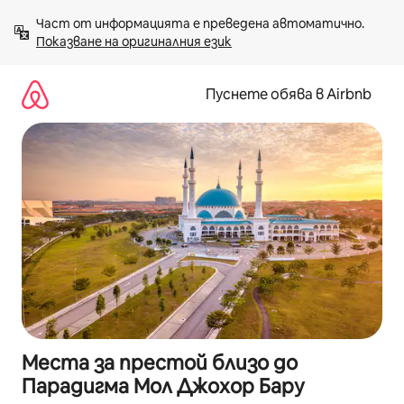
Пропускане
Част от информацията е преведена автоматично. 
към
Показване на оригиналния език
съдържанието
Пуснете обява в Airbnb
Места за престой близо до
Парадигма Мол Джохор Бару