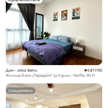
Избор на гостите
Дом – Johor Bahru
Средна оценка
4,87 (115)
Жилище в мол „Парадайм“ за 4 души – Netflix, Wi-Fi
Супердомакин
Супердомакин