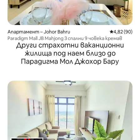
Апартамент – Johor Bahru
Средна оценк
4,82 (90)
Paradigm Mall JB Mahjong 3 спални 9 човека кремав
Други страхотни ваканционни
жилища под наем близо до
Парадигма Мол Джохор Бару