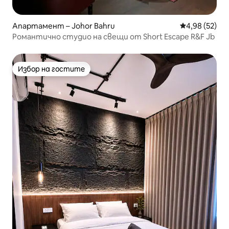
Апартамент – Johor Bahru
Средна оценк
4,98 (52)
Романтично студио на свещи от Short Escape R&F Jb
Избор на гостите
Избор на гостите