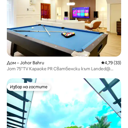
Дом – Johor Bahru
Средна оценк
4,79 (33)
Jom 75"TV Караоке PR Сватбенски кът Landed@
22pax
Избор на гостите
Избор на гостите