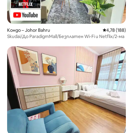
Кондо – Johor Bahru
Средна оценка
4,78 (188)
Skudai/До ParadigmMall/Безплатен Wi-Fi и Netflix/2-ма