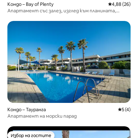
Кондо – Bay of Plenty
Средна оценк
4,88 (26)
Апартамент със залез, изглед към планината,
БАСЕЙН, ФИТНЕС, ДЖАКУЗИ
Кондо – Тауранга
Средна о
5 (4)
Апартамент на морски парад
Избор на гостите