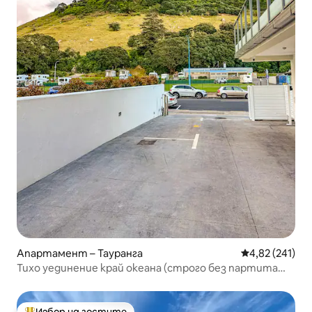
Апартамент – Тауранга
Средна оценка
4,82 (241)
Тихо уединение край океана (строго без партита
или домашни любимци)