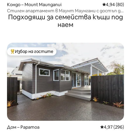
Кондо – Mount Maunganui
Средна оценк
4,94 (80)
Стилен апартамент в Маунт Маунгани с достъп до
Подходящи за семейства къщи под
басейн
наем
Избор на гостите
Най-популярен избор на гостите
Дом – Papamoa
Средна оценка
4,97 (296)