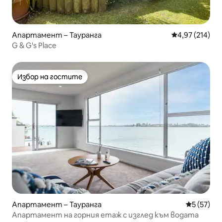
Апартамент – Тауранга
Средна оценка
4,97 (214)
G & G's Place
Избор на гостите
Избор на гостите
Апартамент – Тауранга
Средна оц
5 (57)
Апартамент на горния етаж с изглед към водата