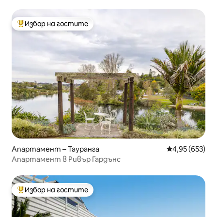
Избор на гостите
Най-популярен избор на гостите
Апартамент – Тауранга
Средна оценка
4,95 (653)
Апартамент в Ривър Гардънс
Избор на гостите
Най-популярен избор на гостите