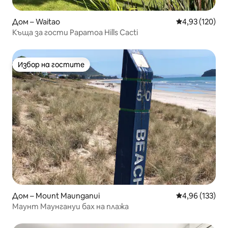
Дом – Waitao
Средна оценка
4,93 (120)
Къща за гости Papamoa Hills Cacti
Избор на гостите
Избор на гостите
Дом – Mount Maunganui
Средна оценка
4,96 (133)
Маунт Маунгануи бах на плажа