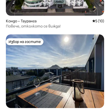
Кондо – Тауранга
Средна оц
5 (10)
Повече, отколкото се вижда!
Избор на гостите
Избор на гостите