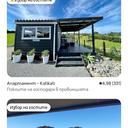
Избор на гостите
Най-популярен избор на гостите
Апартамент – Katikati
Средна оценка
4,98 (331)
Покоите на господаря в провинцията
Избор на гостите
Избор на гостите