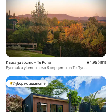
Къща за гости – Te Puna
Средна оценка
4,95 (491)
Рустик и уютно село в сърцето на Те Пуна
Избор на гостите
Най-популярен избор на гостите