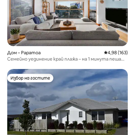
Дом – Papamoa
Средна оценка
4,98 (163)
Семейно уединение край плажа – на 1 минута пеша
от плажа „Пап“
Избор на гостите
Избор на гостите