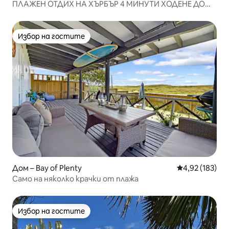
ПЛАЖЕН ОТДИХ НА ХЪРБЪР 4 МИНУТИ ХОДЕНЕ ДО
ПЛАЖА
Избор на гостите
Избор на гостите
Дом – Bay of Plenty
Средна оценка
4,92 (183)
Само на няколко крачки от плажа
Избор на гостите
Избор на гостите