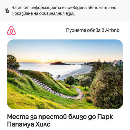
Пропускане
Част от информацията е преведена автоматично. 
към
Показване на оригиналния език
съдържанието
Пуснете обява в Airbnb
Места за престой близо до Парк
Папамуа Хилс