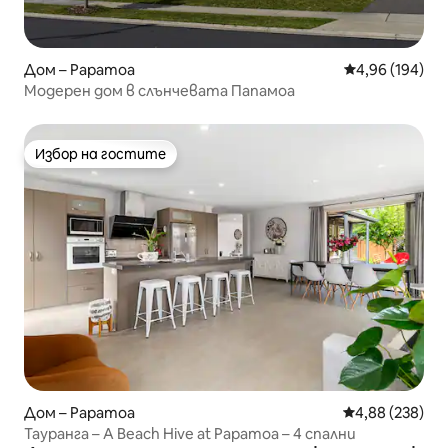
Дом – Papamoa
Средна оценка
4,96 (194)
Модерен дом в слънчевата Папамоа
Избор на гостите
Избор на гостите
Дом – Papamoa
Средна оценка
4,88 (238)
Тауранга – A Beach Hive at Papamoa – 4 спални