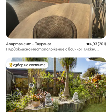
Апартамент – Тауранга
Средна оценка
4,93 (201)
Първокласно местоположение с всичко! Плажни
магазини и още
Избор на гостите
Най-популярен избор на гостите