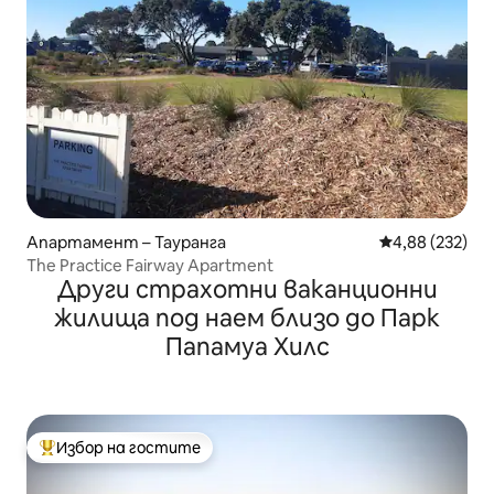
Апартамент – Тауранга
Средна оценка
4,88 (232)
The Practice Fairway Apartment
Други страхотни ваканционни
жилища под наем близо до Парк
Папамуа Хилс
Избор на гостите
Най-популярен избор на гостите