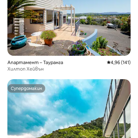
Апартамент – Тауранга
Средна оценка
4,96 (141)
Хилтоп Хейвън
Супердомакин
Супердомакин