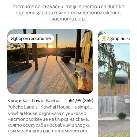
Гостите са съгласни: тези престои са високо
оценени заради тяхното местоположение,
чистота и др.
Избор на гостите
Избор на гос
Избор на гостите
Най-популярен 
Къщичка – Lower Kaimai
Средна оценка: 4,99 от 5, 359
4,99 (359)
Pukeko Lane's "Kowhai House - a simple
blend"
Kowhai House разполага с уникално
местоположение на върха на скала,
която осигурява несравними гледки
към местната растителност от
три страни и селскостопански земи