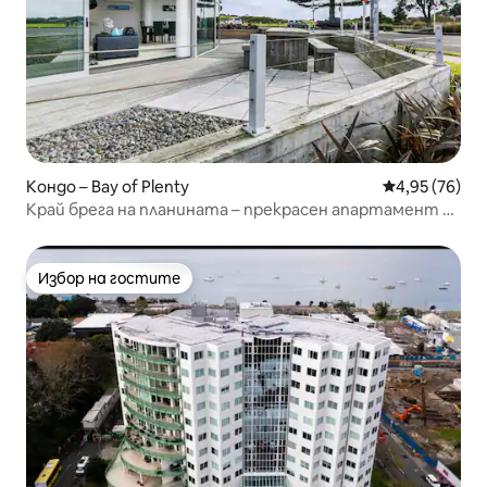
Кондо – Bay of Plenty
Средна оценк
4,95 (76)
Край брега на планината – прекрасен апартамент с
3 спални
Избор на гостите
Избор на гостите