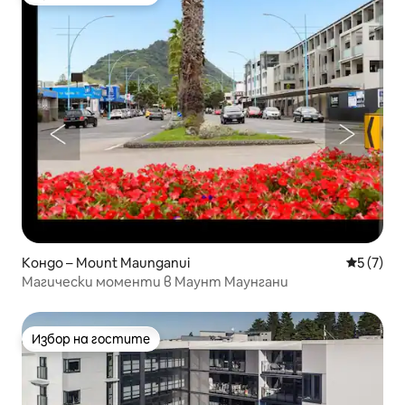
Избор на гостите
Кондо – Mount Maunganui
Средна о
5 (7)
Магически моменти в Маунт Маунгани
Избор на гостите
Избор на гостите