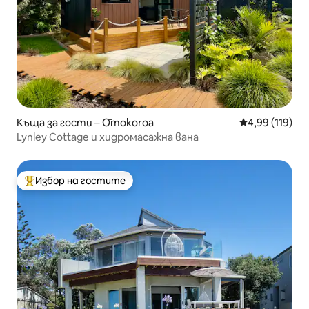
Къща за гости – Ōmokoroa
Средна оценка
4,99 (119)
Lynley Cottage и хидромасажна вана
Избор на гостите
Най-популярен избор на гостите