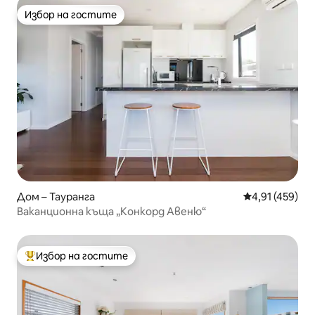
Избор на гостите
Избор на гостите
Дом – Тауранга
Средна оценка
4,91 (459)
Ваканционна къща „Конкорд Авеню“
Избор на гостите
Най-популярен избор на гостите