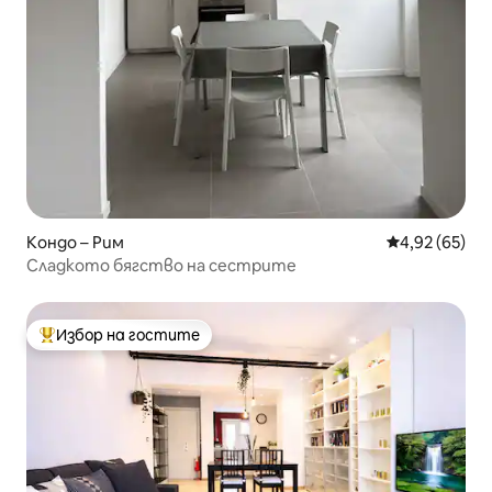
Кондо – Рим
Средна оценк
4,92 (65)
Сладкото бягство на сестрите
Избор на гостите
Най-популярен избор на гостите