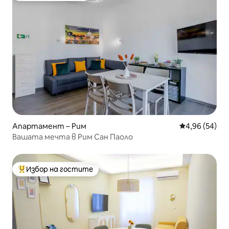
Апартамент – Рим
Средна оценк
4,96 (54)
Вашата мечта в Рим Сан Паоло
Избор на гостите
Най-популярен избор на гостите