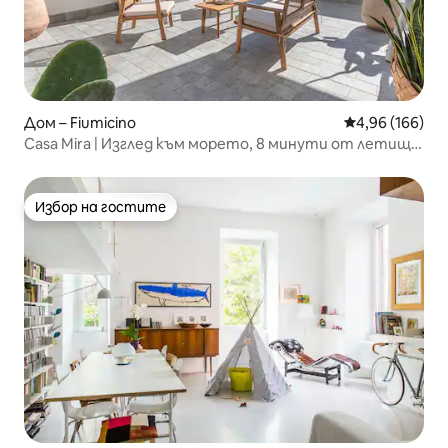
Дом – Fiumicino
Средна оценка
4,96 (166)
Casa Mira | Изглед към морето, 8 минути от летище
FCO, 20 минути от Рим
Избор на гостите
Избор на гостите