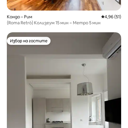
Кондо – Рим
Средна оценк
4,96 (51)
{Roma Retrò} Колизеум 15 мин ~ Метро 5 мин
Избор на гостите
Избор на гостите