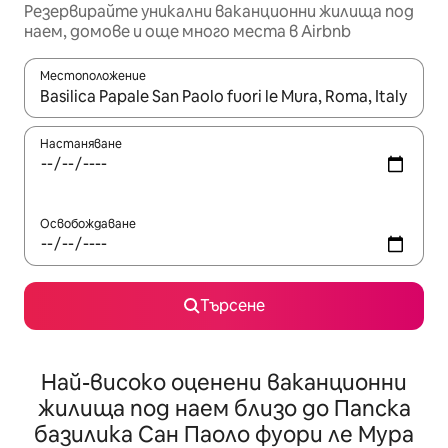
Резервирайте уникални ваканционни жилища под
наем, домове и още много места в Airbnb
Местоположение
Когато резултатите се покажат, използвайте клавишите 
Настаняване
Освобождаване
Търсене
Най-високо оценени ваканционни
жилища под наем близо до Папска
базилика Сан Паоло фуори ле Мура