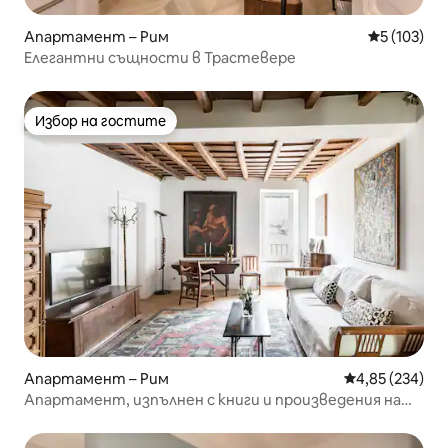
Апартамент – Рим
Средна оце
5 (103)
Елегантни същности в Трастевере
Избор на гостите
Избор на гостите
Апартамент – Рим
Средна оценка
4,85 (234)
Апартамент, изпълнен с книги и произведения на
изкуството, в Трастевере