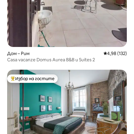
Дом – Рим
Средна оценка
4,98 (132)
Casa vacanze Domus Aurea B&B и Suites 2
Избор на гостите
Най-популярен избор на гостите