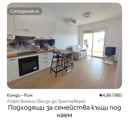
Супердомакин
Супердомакин
Кондо – Рим
Средна оценка
4,86 (186)
Лофт Бонели (близо до Трастевере)
Подходящи за семейства къщи под
наем