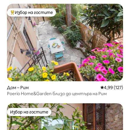
Избор на гостите
Най-популярен избор на гостите
Дом – Рим
Средна оценка
4,99 (127)
Poerio Home&Garden близо до центъра на Рим
Избор на гостите
Избор на гостите