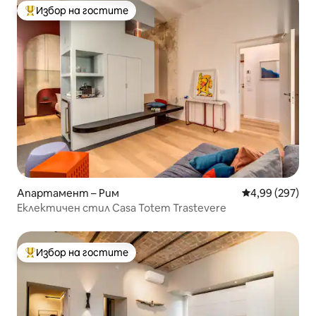
Избор на гостите
Най-популярен избор на гостите
Апартамент – Рим
Средна оценка
4,99 (297)
Еклектичен стил Casa Totem Trastevere
Избор на гостите
Най-популярен избор на гостите