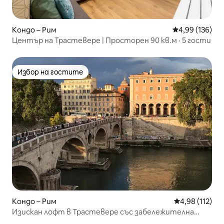
Кондо – Рим
Средна оценка
4,99 (136)
Център на Трастевере | Просторен 90 кв.м · 5 гости
Избор на гостите
Избор на гостите
Кондо – Рим
Средна оценка
4,98 (112)
Изискан лофт в Трастевере със забележителна
гледка