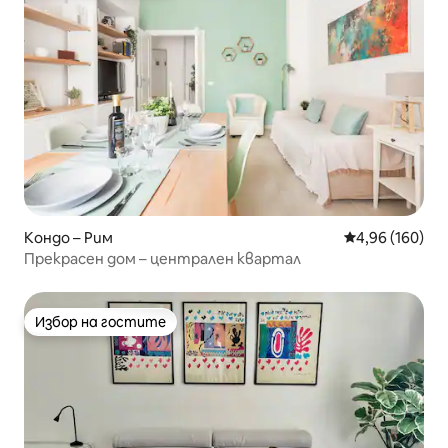
Кондо – Рим
Средна оценка
4,96 (160)
Прекрасен дом – централен квартал
Избор на гостите
Избор на гостите