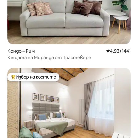
Кондо – Рим
Средна оценка
4,93 (144)
Къщата на Миранда от Трастевере
Избор на гостите
Най-популярен избор на гостите