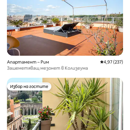
Апартамент – Рим
Средна оценка
4,97 (237)
Зашеметяващ мезонет в Колизеума
Избор на гостите
Избор на гостите