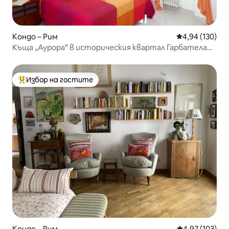
Кондо – Рим
Средна оценка
4,94 (130)
Къща „Аурора“ в историческия квартал Гарбатела
(Рим)
Избор на гостите
Най-популярен избор на гостите
Кондо – Рим
Средна оценка
4,97 (103)