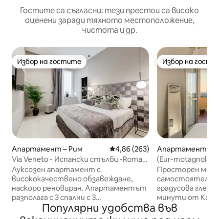
Гостите са съгласни: тези престои са високо
оценени заради тяхното местоположение,
чистота и др.
Избор на гостите
Избор на гости
Избор на гостите
Избор на гости
Апартамент – Рим
Средна оценка: 4,86 от 5, 263
4,86 (263)
Апартамент – 
Via Veneto - Испански стълби -Roma
(Eur-motagnola) a
Luma Suite 29
тераса изглед
Луксозен апартамент с
Просторен мезо
висококачествено обзавеждане,
самостоятелна т
наскоро реновиран. Апартаментът
градусова гледка къ
разполага с 3 спални с 3
минути от Колиз
Популярни удобства във
самостоятелни бани.
Трастевере, 5 
Самостоятелна хидромасажна вана
линия B - само на 50 м от