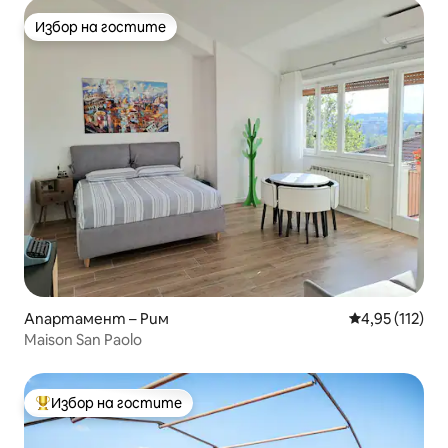
Избор на гостите
Избор на гостите
Апартамент – Рим
Средна оценка
4,95 (112)
Maison San Paolo
Избор на гостите
Най-популярен избор на гостите