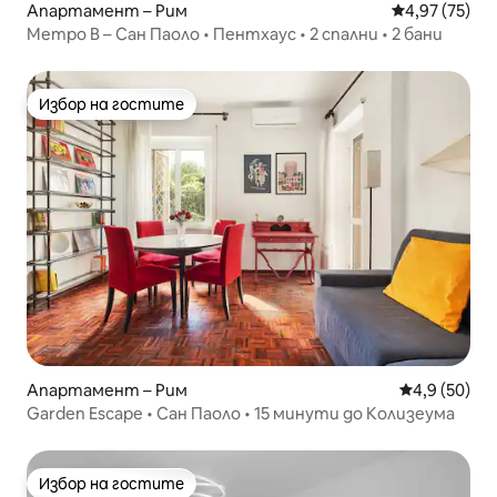
Апартамент – Рим
Средна оценк
4,97 (75)
Метро B – Сан Паоло • Пентхаус • 2 спални • 2 бани
Избор на гостите
Избор на гостите
Апартамент – Рим
Средна оцен
4,9 (50)
Garden Escape • Сан Паоло • 15 минути до Колизеума
Избор на гостите
Избор на гостите