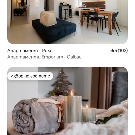
Апартамент – Рим
Средна оце
5 (102)
Апартаменти Emporium - Galbae
Избор на гостите
Избор на гостите