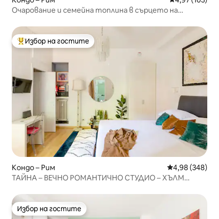
Очарование и семейна топлина в сърцето на
Трастевере
Избор на гостите
Най-популярен избор на гостите
Кондо – Рим
Средна оценка
4,98 (348)
ТАЙНА – ВЕЧНО РОМАНТИЧНО СТУДИО – ХЪЛМ
ЯНИКУЛУМ
Избор на гостите
Избор на гостите