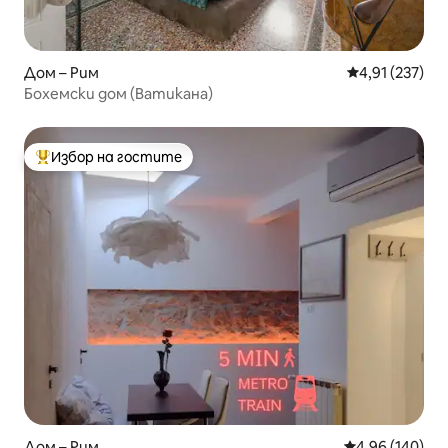
Дом – Рим
Средна оценка
4,91 (237)
Бохемски дом (Ватикана)
Избор на гостите
Най-популярен избор на гостите
Дом – Рим
Средна оценка
4,96 (140)