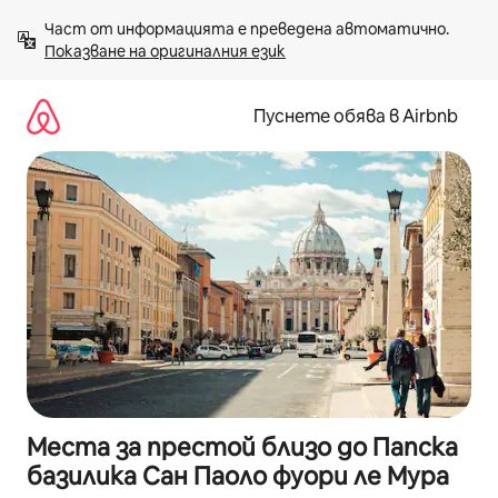
Пропускане
Част от информацията е преведена автоматично. 
към
Показване на оригиналния език
съдържанието
Пуснете обява в Airbnb
Места за престой близо до Папска
базилика Сан Паоло фуори ле Мура