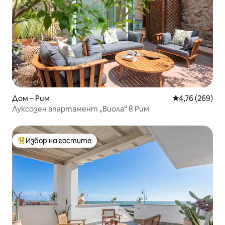
Дом – Рим
Средна оценка
4,76 (269)
Луксозен апартамент „Виола“ в Рим
Избор на гостите
Най-популярен избор на гостите