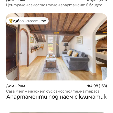
Централен самостоятелен апартамент в близост
до метро и влакове
Избор на гостите
Най-популярен избор на гостите
Дом – Рим
Средна оценка
4,98 (153)
Casa Mem – мезонет със самостоятелна тераса
Апартаменти под наем с климатик