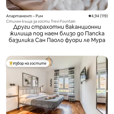
Апартамент – Рим
Средна оценка
4,94 (119)
Стилен къща за гости Trevi Fountain
Други страхотни ваканционни
жилища под наем близо до Папска
базилика Сан Паоло фуори ле Мура
Избор на гостите
Най-популярен избор на гостите