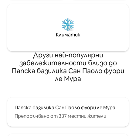
Климатик
Други най-популярни
забележителности близо до
Папска базилика Сан Паоло фуори
ле Мура
Папска базилика Сан Паоло фуори ле Мура
Препоръчвано от 337 местни жители