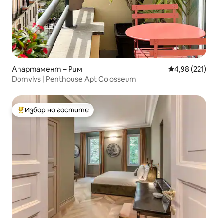
Апартамент – Рим
Средна оценка
4,98 (221)
Domvlvs | Penthouse Apt Colosseum
Избор на гостите
Най-популярен избор на гостите