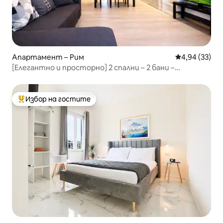
Апартамент – Рим
Средна оценк
4,94 (33)
[Елегантно и просторно] 2 спални – 2 бани –
директен автобус до центъра
Избор на гостите
Най-популярен избор на гостите