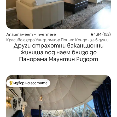
Апартамент – Invermere
Средна оценка
4,94 (152)
Красиво езеро Уиндърмиър Поинт Кондо - за 6 души
Други страхотни ваканционни
жилища под наем близо до
Панорама Маунтин Ризорт
Избор на гостите
Най-популярен избор на гостите