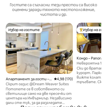
Гостите са съгласни: тези престои са високо
оценени заради тяхното местоположение,
чистота и др.
Избор на гостите
Избор на гос
Избор на гостите
Най-популярен 
Кондо – Panoram
Невероятна 1 спал
писти, Horsethie
Ски до вратата 
курорт. Паркира
вижте колата си
Апартамент за гости – I
Средна оценка: 4,98 от 5, 170
4,98 (170)
тръгвате. Ски л
nvermere
Скрит оазис @Dream Weaver Suites
крачки. Приземе
Потопете се в собственото си
частен вътреше
светилище само на две пресечки от
пояс. 2 легла quee
центъра на Инвърмиър. Независимо
разтегателно ле
дали сте тук, за да разгледате
Отопляем под въ