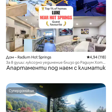
Дом – Radium Hot Springs
Средна оценка
4,94 (118)
За 8 души: луксозно уединение близо до Радиум Хот
Апартаменти под наем с климатик
Спрингс
Супердомакин
Супердомакин