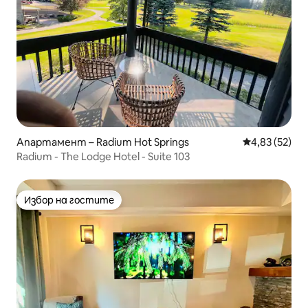
Апартамент – Radium Hot Springs
Средна оценк
4,83 (52)
Radium - The Lodge Hotel - Suite 103
Избор на гостите
Избор на гостите