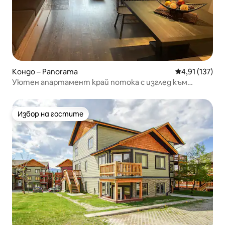
Кондо – Panorama
Средна оценка
4,91 (137)
Уютен апартамент край потока с изглед към
планината.
Избор на гостите
Избор на гостите