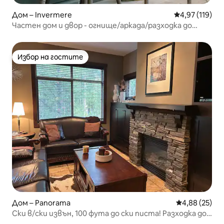
Дом – Invermere
Средна оценка
4,97 (119)
Частен дом и двор - огнище/аркада/разходка до
центъра/плаж
Избор на гостите
Избор на гостите
Дом – Panorama
Средна оценк
4,88 (25)
Ски в/ски извън, 100 фута до ски писта! Разходка до
басейните