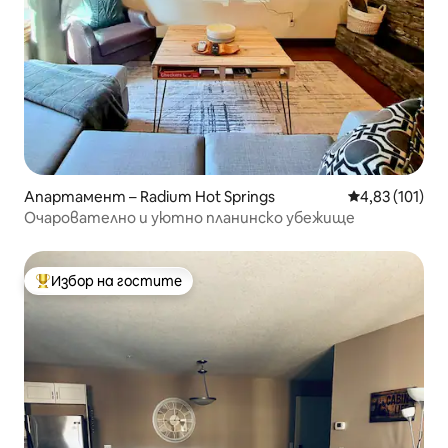
Апартамент – Radium Hot Springs
Средна оценка
4,83 (101)
Очарователно и уютно планинско убежище
Избор на гостите
Най-популярен избор на гостите