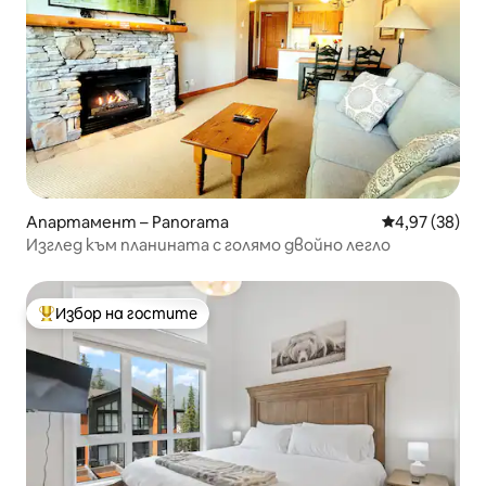
Апартамент – Panorama
Средна оценк
4,97 (38)
Изглед към планината с голямо двойно легло
Избор на гостите
Най-популярен избор на гостите