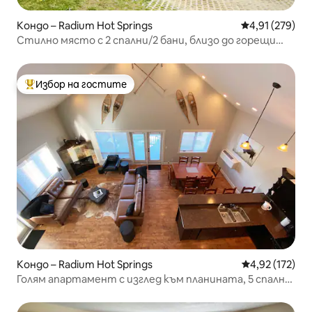
Кондо – Radium Hot Springs
Средна оценка
4,91 (279)
Стилно място с 2 спални/2 бани, близо до горещи
извори и ски писта
Избор на гостите
Най-популярен избор на гостите
Кондо – Radium Hot Springs
Средна оценка
4,92 (172)
Голям апартамент с изглед към планината, 5 спални,
2,5 бани