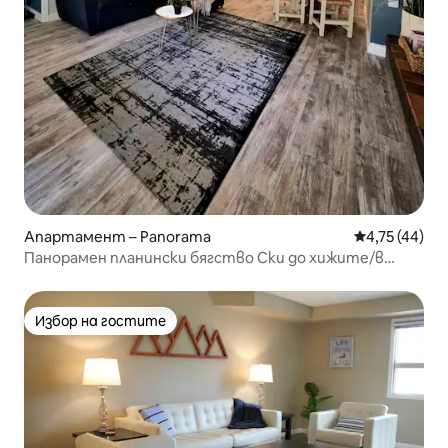
Апартамент – Panorama
Средна оценк
4,75 (44)
Панорамен планински бягство Ски до хижите/в
близост до хижата/близо до хидромасажни вани
Избор на гостите
Избор на гостите