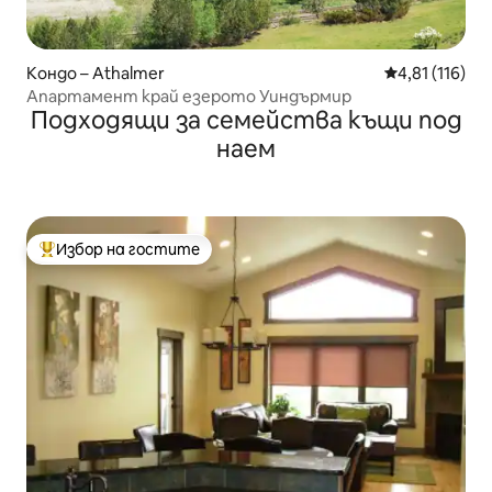
Кондо – Athalmer
Средна оценка
4,81 (116)
Апартамент край езерото Уиндърмир
Подходящи за семейства къщи под
наем
Избор на гостите
Най-популярен избор на гостите