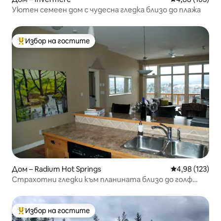
Уютен семеен дом с чудесна гледка близо до плажа
Избор на гостите
Най-популярен избор на гостите
Дом – Radium Hot Springs
Средна оценка
4,98 (123)
Страхотни гледки към планината близо до голф
игрища, ски и туризъм
Избор на гостите
Най-популярен избор на гостите