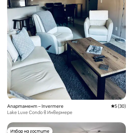
Апартамент – Invermere
Средна оц
5 (30)
Lake Luxe Condo в Инвермере
Избор на гостите