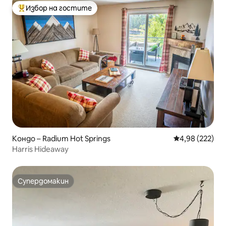
Избор на гостите
Най-популярен избор на гостите
Кондо – Radium Hot Springs
Средна оценка
4,98 (222)
Harris Hideaway
Супердомакин
Супердомакин