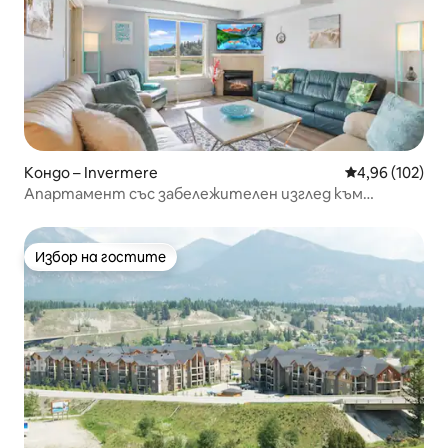
Кондо – Invermere
Средна оценка
4,96 (102)
Апартамент със забележителен изглед към
планина, езеро и влажна зона
Избор на гостите
Избор на гостите