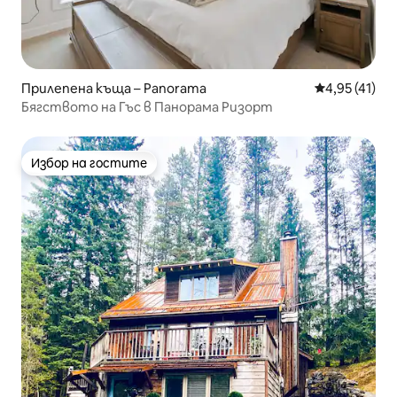
Прилепена къща – Panorama
Средна оценк
4,95 (41)
Бягството на Гъс в Панорама Ризорт
Избор на гостите
Избор на гостите