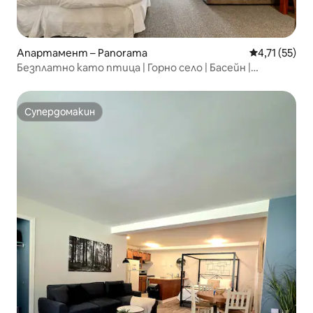
Апартамент – Panorama
Средна оценк
4,71 (55)
Безплатно като птица | Горно село | Басейн |
Хидромасажна вана
Супердомакин
Супердомакин