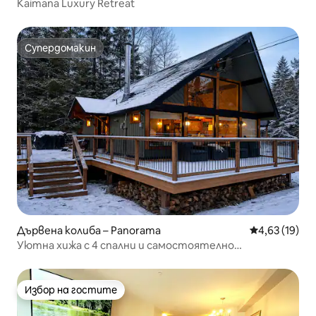
Kaimana Luxury Retreat
Супердомакин
Супердомакин
Дървена колиба – Panorama
Средна оценк
4,63 (19)
Уютна хижа с 4 спални и самостоятелно
хидромасажно вана
Избор на гостите
Избор на гостите