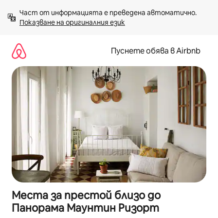
Пропускане
Част от информацията е преведена автоматично. 
към
Показване на оригиналния език
съдържанието
Пуснете обява в Airbnb
Места за престой близо до
Панорама Маунтин Ризорт