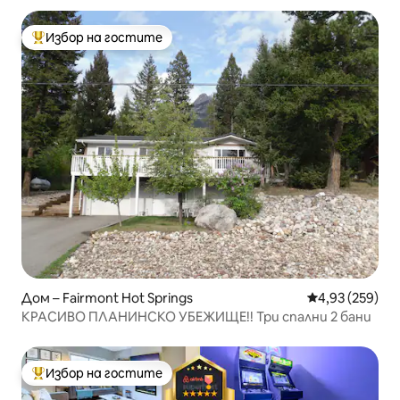
Избор на гостите
Най-популярен избор на гостите
Дом – Fairmont Hot Springs
Средна оценка
4,93 (259)
КРАСИВО ПЛАНИНСКО УБЕЖИЩЕ!! Три спални 2 бани
Избор на гостите
Най-популярен избор на гостите