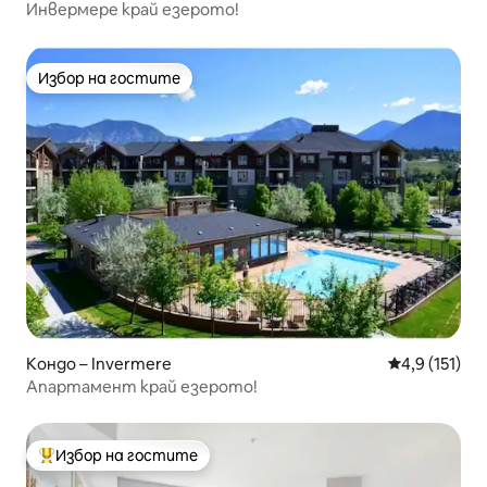
Инвермере край езерото!
Избор на гостите
Избор на гостите
Кондо – Invermere
Средна оценк
4,9 (151)
Апартамент край езерото!
Избор на гостите
Най-популярен избор на гостите