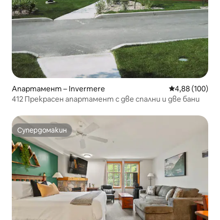
Апартамент – Invermere
Средна оценка
4,88 (100)
412 Прекрасен апартамент с две спални и две бани
Супердомакин
Супердомакин