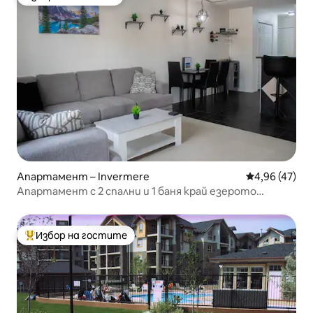
Избор на гостите
Апартамент – Invermere
Средна оценк
4,96 (47)
Апартамент с 2 спални и 1 баня край езерото
Уиндърмиър
Избор на гостите
Най-популярен избор на гостите