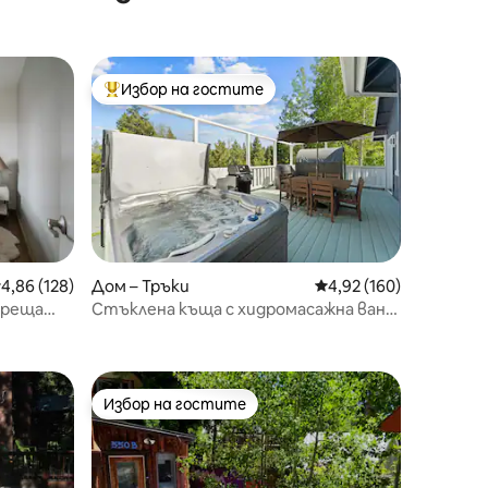
Избор на гостите
Най-популярен избор на гостите
редна оценка: 4,86 от 5, 128 отзива
4,86 (128)
Дом – Тръки
Средна оценка: 4,92 
4,92 (160)
ореща
Стъклена къща с хидромасажна вана,
сауна, фитнес зала
Избор на гостите
Избор на гостите