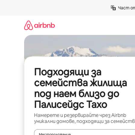
Пропускане
Част от
към
съдържанието
Подходящи за
семейства жилища
под наем близо до
Палисейдс Тахо
Намерете и резервирайте чрез Airbnb
уникални домове, подходящи за семейств
Местоположение