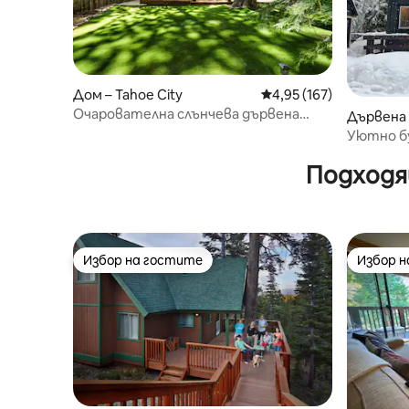
Дом – Tahoe City
Средна оценка: 4,95 о
4,95 (167)
Очарователна слънчева дървена
Дървена 
колиба със сауна - разходка до
ty
Уютно бу
езерото
езерото 
Подходя
Избор на гостите
Избор 
Избор на гостите
Избор 