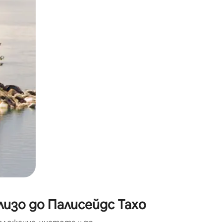
окосване или плъзгане.
лизо до Палисейдс Тахо