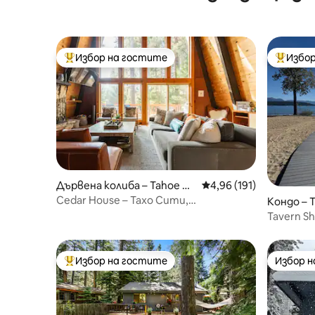
Избор на гостите
Избор
Най-популярен избор на гостите
Най-поп
Дървена колиба – Tahoe Cit
Средна оценка: 4,96 о
4,96 (191)
y
Cedar House – Тахо Сити,
Кондо – T
хидромасажна вана
Tavern S
– любим
Избор на гостите
Избор 
Най-популярен избор на гостите
Избор 