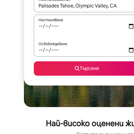
Когато резултатите се покажат, използвайт
Настаняване
Освобождаване
Търсене
Най-високо оценени жи