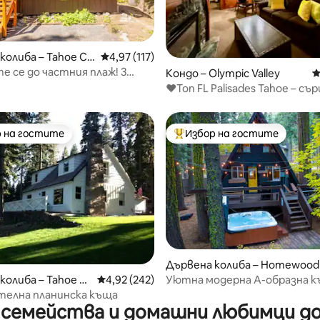
 5, 1073 отзива
колиба – Tahoe Cit
Средна оценка: 4,97 от 5, 117 отзива
4,97 (117)
е се до частния плаж! 3
Кондо – Olympic Valley
С
ални ~ Хидромасажна вана
❤️Топ FL Palisades Tahoe – съ
селото/5⭐ домакини
 на гостите
Избор на гостите
улярен избор на гостите
Най-популярен избор на гос
т 5, 352 отзива
Дървена колиба – Homewood
Уютна модерна A-образна къ
колиба – Tahoe Ci
Средна оценка: 4,92 от 5, 242 отзива
4,92 (242)
Sugar Pine
телна планинска къща
 семейства и домашни любимци до