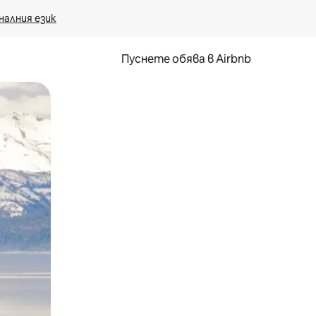
налния език
Пуснете обява в Airbnb