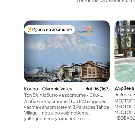
Гостите са съгласни: т
Избор на гостите
Суперд
Най-популярен избор на гостите
Суперд
Дървена 
Кондо – Olympic Valley
Средна оценка: 4,96 о
4,96 (167)
Valley
★★Ски в
Топ 5% Любимо на гостите • Ски-
планина
вход/изход 1BR • Паркинг
МЕСТОП
Любим на гостите (Топ 5%) модерен
Хидрома
МЕСТОП
частен апартамент в Palisades Tahoe
МЕСТОПО
Village – пеша до лифтовете,
НЕОБХОД
заведенията за хранене и
ПАРКИРА
целогодишните събития. Чудесна
„Звездат
база за ски и сноуборд, както и летни