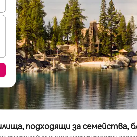
е клавишите със стрелки нагоре и надолу или навигирайте с д
лища, подходящи за семейства, б