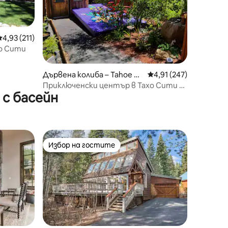
Средна оценка: 4,93 от 5, 211 отзива
4,93 (211)
хо Сити
Дървена колиба – Tahoe Ci
Средна оценка: 4,91 
4,91 (247)
ty
Приключенски център в Тахо Сити –
с басейн
малка хижа на хълма!
Избор на гостите
тите
Избор на гостите