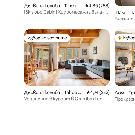
Дървена колиба – Тръки
Средна оценка: 4,86 о
4,86 (288)
[Skislope Cabin] Хидромасажна вана -
Шале́ – T
Подходящо за кучета
Елегантн
с камина
Избор на гостите
Избор
Избор на гостите
Най-поп
Дървена колиба – Tahoe Cit
Средна оценка: 4,74 о
4,74 (252)
Дом – Тр
y
Уединение в курорт в Granlibakken
Прекрасн
Tahoe City
Спа, бар
готвач