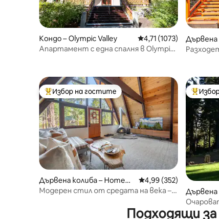
Кондо – Olympic Valley
Средна оценка: 4,71 от
4,71 (1073)
Дървена 
y
Апартамент с една спалня в Olympic
Разходет
Village Inn
пълни сп
Избор на гостите
Избор
Най-популярен избор на гостите
Най-поп
Дървена колиба – Homew
Средна оценка: 4,99 о
4,99 (352)
ood
Модерен стил от средата на века –
Дървена 
The Tahoe A Frame с джакузи
ty
Очарова
Подходящи за