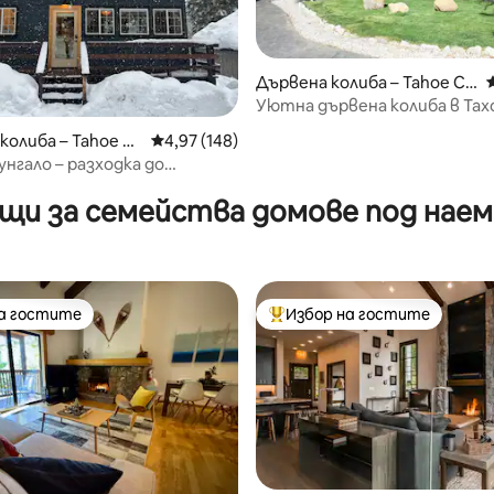
Дървена колиба – Tahoe Cit
y
Уютна дървена колиба в Та
т 5, 167 отзива
колиба – Tahoe Ci
Средна оценка: 4,97 от 5, 148 отзива
4,97 (148)
нгало – разходка до
Тахо!
щи за семейства домове под наем 
на гостите
Избор на гостите
на гостите
Най-популярен избор на гос