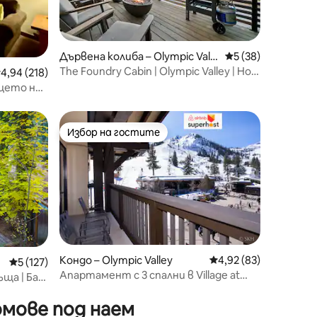
Дървена колиба – Olympic Valle
Средна оценка: 5
5 (38)
y
The Foundry Cabin | Olympic Valley | Hot
редна оценка: 4,94 от 5, 218 отзива
4,94 (218)
tub
рцето на
Избор на гостите
тите
Избор на гостите
Кондо – Olympic Valley
Средна оценка: 4,92
4,92 (83)
Средна оценка: 5 от 5, 127 отзива
5 (127)
Апартамент с 3 спални в Village at
ща | Бар
Palisades - Premier
мове под наем