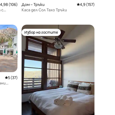
редна оценка: 4,98 от 5, 106 отзива
4,98 (106)
Дом – Тръки
Средна оценка: 4,9 
4,9 (157)
 с
Каса дел Сол Тахо Тръки
стите в
Избор на гостите
тите
Избор на гостите
Средна оценка: 5 от 5, 37 отзива
5 (37)
ани