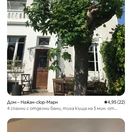
Дом – Нажан-сюр-Марн
Средна оценк
4,95 (22)
4 спални с отделни бани, тиха къща на 5 мин. от
линия A на RER