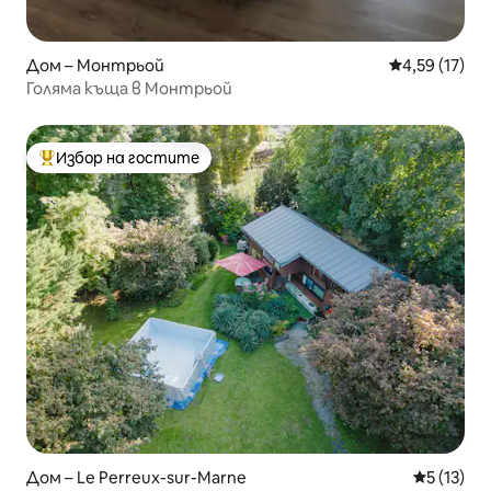
Дом – Монтрьой
Средна оценк
4,59 (17)
Голяма къща в Монтрьой
Избор на гостите
Най-популярен избор на гостите
Дом – Le Perreux-sur-Marne
Средна оц
5 (13)