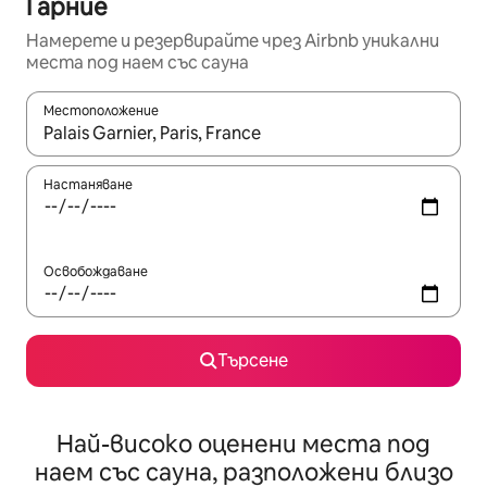
Гарние
Намерете и резервирайте чрез Airbnb уникални
места под наем със сауна
Местоположение
Когато резултатите се покажат, използвайте клавишите 
Настаняване
Освобождаване
Търсене
Най-високо оценени места под
наем със сауна, разположени близо