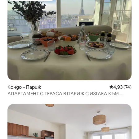
Кондо – Париж
Средна оценк
4,93 (74)
АПАРТАМЕНТ С ТЕРАСА В ПАРИЖ С ИЗГЛЕД КЪМ
АЙФЕЛОВАТА КУЛА ⭐️⭐️⭐️⭐️⭐️