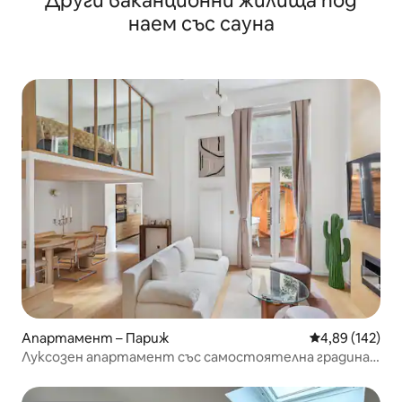
Други ваканционни жилища под
наем със сауна
Апартамент – Париж
Средна оценка
4,89 (142)
Луксозен апартамент със самостоятелна градина,
сауна и джакузи