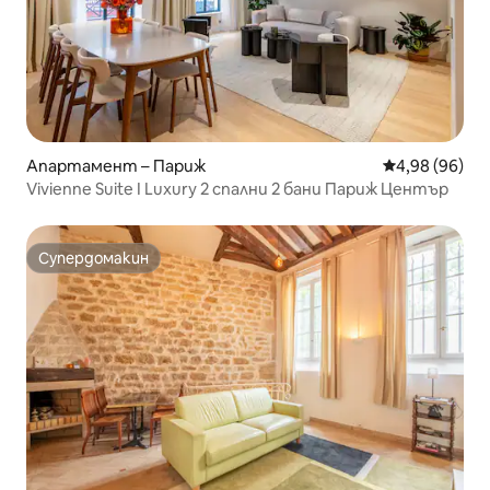
Апартамент – Париж
Средна оценк
4,98 (96)
Vivienne Suite I Luxury 2 спални 2 бани Париж Център
Супердомакин
Супердомакин