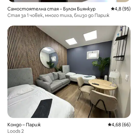
Самостоятелна стая – Булон Биянкур
Средна оцен
4,8 (95)
Стая за 1 човек, много тиха, близо до Париж
Кондо – Париж
Средна оценк
4,68 (66)
Loods 2