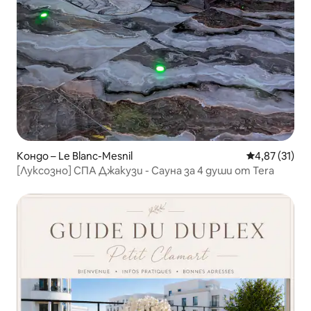
Кондо – Le Blanc-Mesnil
Средна оценк
4,87 (31)
[Луксозно] СПА Джакузи - Сауна за 4 души от Tera