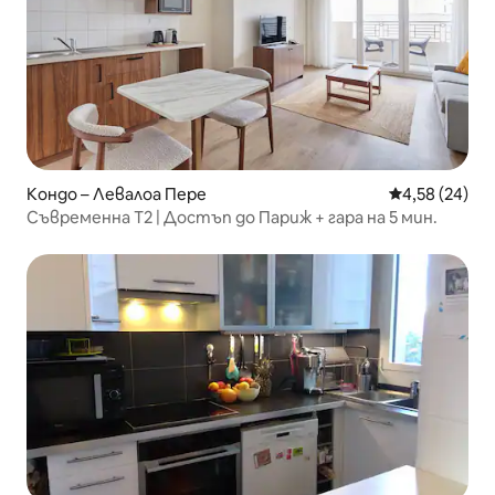
Кондо – Левалоа Пере
Средна оценк
4,58 (24)
Съвременна Т2 | Достъп до Париж + гара на 5 мин.