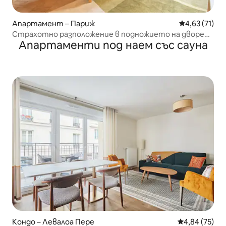
Апартамент – Париж
Средна оценк
4,63 (71)
Страхотно разположение в подножието на двореца
Апартаменти под наем със сауна
Бурбон.
Кондо – Левалоа Пере
Средна оценк
4,84 (75)