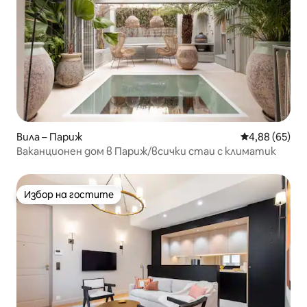
Вила – Париж
Средна оценк
4,88 (65)
Ваканционен дом в Париж/всички стаи с климатик
Избор на гостите
Избор на гостите