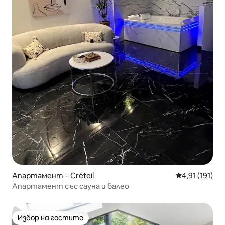
Апартамент – Créteil
Средна оценка
4,91 (191)
Апартамент със сауна и балео
Избор на гостите
Избор на гостите