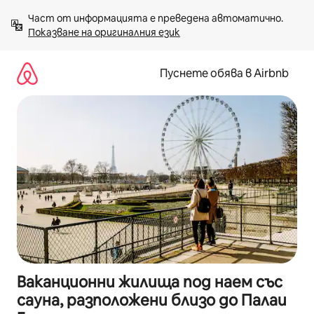
Пропускане
Част от информацията е преведена автоматично. 
към
Показване на оригиналния език
съдържанието
Пуснете обява в Airbnb
Ваканционни жилища под наем със
сауна, разположени близо до Палаи