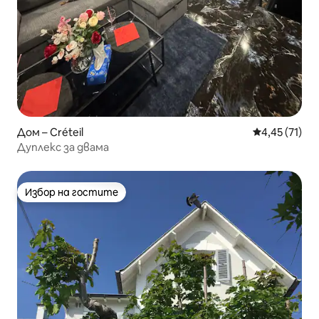
Дом – Créteil
Средна оценк
4,45 (71)
Дуплекс за двама
Избор на гостите
Избор на гостите