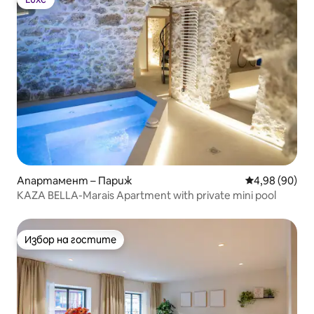
Luxe
Апартамент – Париж
Средна оценк
4,98 (90)
KAZA BELLA-Marais Apartment with private mini pool
Избор на гостите
Избор на гостите