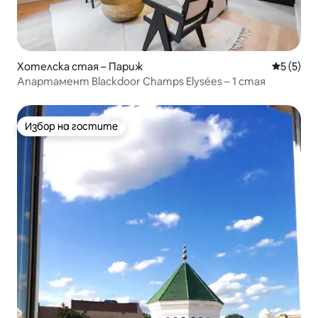
Хотелска стая – Париж
Средна о
5 (5)
Апартамент Blackdoor Champs Elysées – 1 стая
Избор на гостите
Избор на гостите