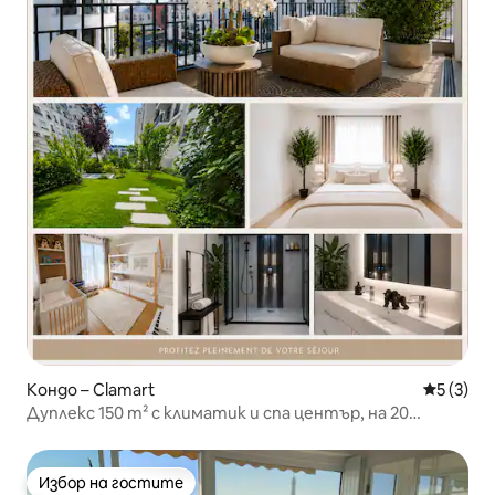
Кондо – Clamart
Средна о
5 (3)
Дуплекс 150 m² с климатик и спа център, на 20
минути от Париж
Избор на гостите
Избор на гостите