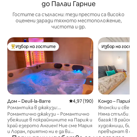
до Палаи Гарние
Гостите са съгласни: тези престои са високо
оценени заради тяхното местоположение,
чистота и др.
Избор на гостите
Избор на гости
Най-популярен избор на гостите
Избор на гости
Дом – Deuil-la-Barre
Средна оценка: 4,97 от 5, 190
4,97 (190)
Кондо – Париж
Романтика в джакузи:
Японски и светъ
терапевтичен спа и уютна
Париж
Романтично джакузи – Романтично
Няма стълби за 
обстановка
убежище в покрайнините на Париж и
багаж ! В района
край езерото Ангиен! Ние сме Мария
художници, бивш
и Лоран, приятно ни е да ви
превърнат в св