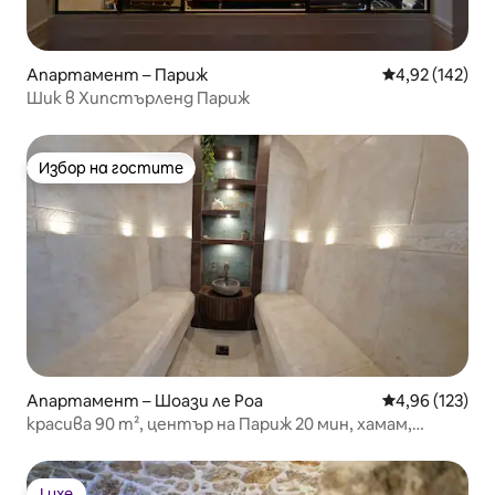
Апартамент – Париж
Средна оценка
4,92 (142)
Шик в Хипстърленд Париж
Избор на гостите
Избор на гостите
Апартамент – Шоази ле Роа
Средна оценка
4,96 (123)
красива 90 m², център на Париж 20 мин, хамам,
изглед
Luxe