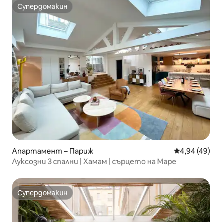
Супердомакин
Супердомакин
Апартамент – Париж
Средна оценк
4,94 (49)
Луксозни 3 спални | Хамам | сърцето на Маре
Супердомакин
Супердомакин