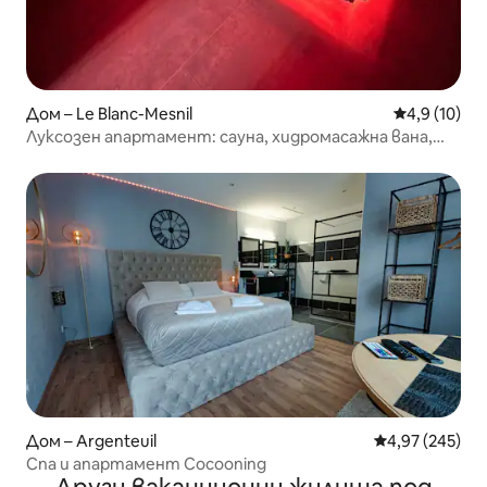
Дом – Le Blanc-Mesnil
Средна оцен
4,9 (10)
Луксозен апартамент: сауна, хидромасажна вана,
масаж, легло „King Size“
Дом – Argenteuil
Средна оценка
4,97 (245)
Спа и апартамент Cocooning