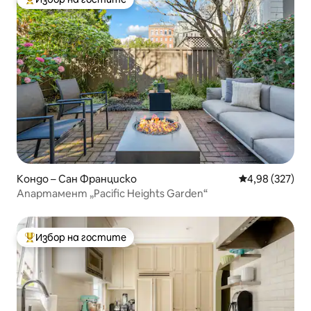
Най-популярен избор на гостите
Кондо – Сан Франциско
Средна оценка
4,98 (327)
Апартамент „Pacific Heights Garden“
Избор на гостите
Най-популярен избор на гостите