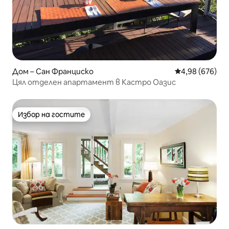
Дом – Сан Франциско
Средна оценка
4,98 (676)
Цял отделен апартамент в Кастро Оазис
Избор на гостите
Избор на гостите