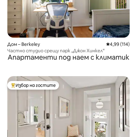
Дом – Berkeley
Средна оценка
4,99 (114)
Частно студио срещу парк „Джон Хинкел“
Апартаменти под наем с климатик
Избор на гостите
Най-популярен избор на гостите