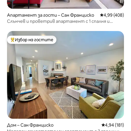
Апартамент за гости – Сан Франциско
Средна оценка
4,99 (408)
Слънчев и проветрив апартамент с 1 спалня и
вътрешен двор в Коул Вали
Избор на гостите
Най-популярен избор на гостите
Дом – Сан Франциско
Средна оценка
4,94 (181)