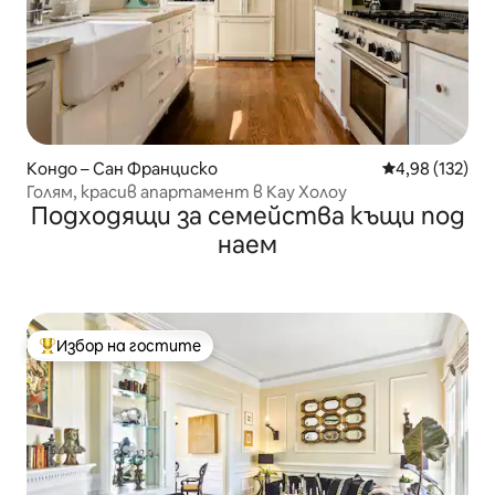
Кондо – Сан Франциско
Средна оценка
4,98 (132)
Голям, красив апартамент в Кау Холоу
Подходящи за семейства къщи под
наем
Избор на гостите
Най-популярен избор на гостите