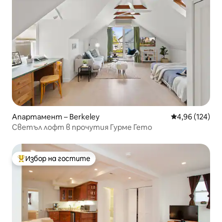
Апартамент – Berkeley
Средна оценка
4,96 (124)
Светъл лофт в прочутия Гурме Гето
Избор на гостите
Най-популярен избор на гостите