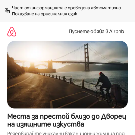
Пропускане
Част от информацията е преведена автоматично. 
към
Показване на оригиналния език
съдържанието
Пуснете обява в Airbnb
Места за престой близо до Дворец
на изящните изкуства
Резервирайте уникални ваканционни жилища под