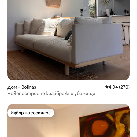
Дом – Bolinas
Средна оценка
4,94 (270)
Новопостроено крайбрежно убежище
Избор на гостите
Избор на гостите