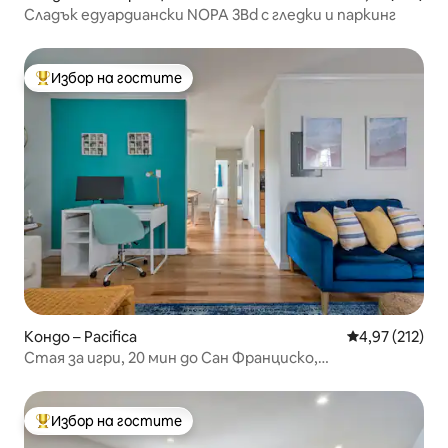
Сладък едуардиански NOPA 3Bd с гледки и паркинг
Избор на гостите
Най-популярен избор на гостите
Кондо – Pacifica
Средна оценка
4,97 (212)
Стая за игри, 20 мин до Сан Франциско,
хидромасажна вана, плаж на 1 пресечка
Избор на гостите
Най-популярен избор на гостите