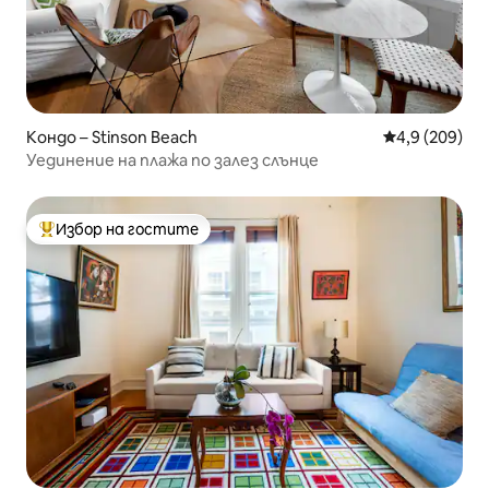
Кондо – Stinson Beach
Средна оценк
4,9 (209)
Уединение на плажа по залез слънце
Избор на гостите
Най-популярен избор на гостите