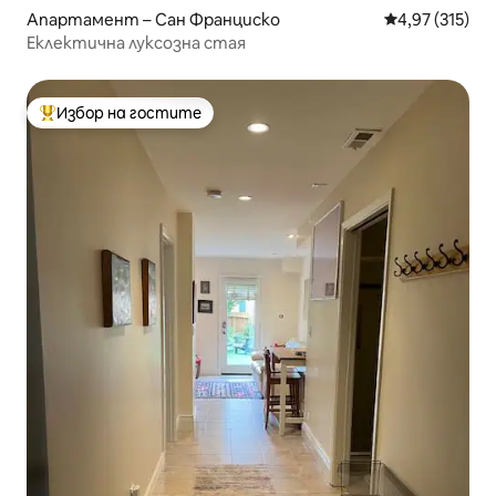
Апартамент – Сан Франциско
Средна оценка
4,97 (315)
Еклектична луксозна стая
Избор на гостите
Най-популярен избор на гостите