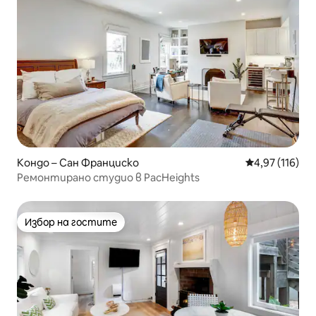
Кондо – Сан Франциско
Средна оценка
4,97 (116)
Ремонтирано студио в PacHeights
Избор на гостите
Избор на гостите