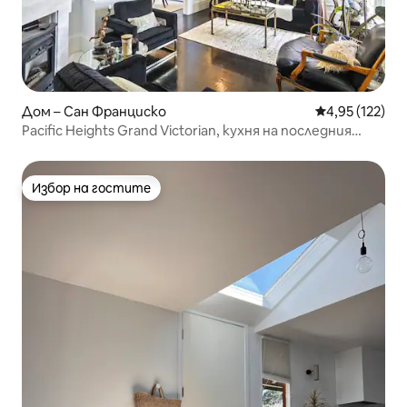
Дом – Сан Франциско
Средна оценка
4,95 (122)
Pacific Heights Grand Victorian, кухня на последния
етаж
Избор на гостите
Избор на гостите