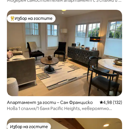
Модерен самостоятелен апартамент с 3 спални и 2
бани на 2 - ри етаж
Избор на гостите
Най-популярен избор на гостите
Апартамент за гости – Сан Франциско
Средна оценка
4,98 (132)
Нова 1 спалня/1 баня Pacific Heights, невероятно
местоположение!
Избор на гостите