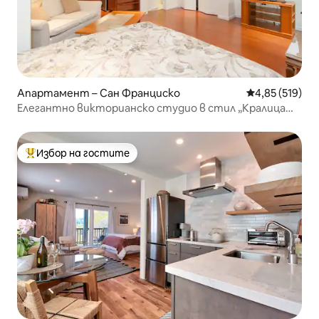
Апартамент – Сан Франциско
Средна оценка
4,85 (519)
Елегантно викторианско студио в стил „Кралица
Анна“
Избор на гостите
Най-популярен избор на гостите