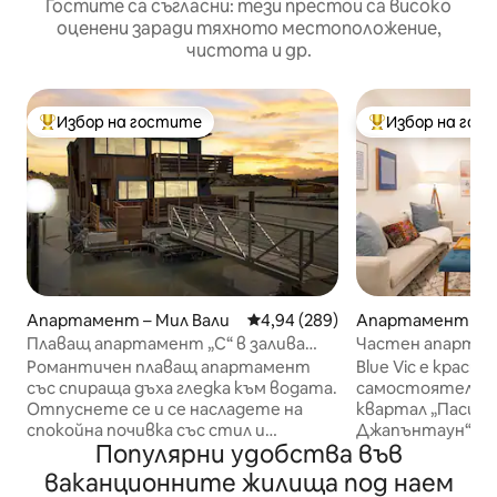
Гостите са съгласни: тези престои са високо
оценени заради тяхното местоположение,
чистота и др.
Избор на гостите
Избор на гос
Най-популярен избор на гостите
Най-популярен 
Апартамент – Мил Вали
Средна оценка: 4,94 от 5, 289
4,94 (289)
Апартамент за 
ан Франциско
Плаващ апартамент „C“ в залива
Частен апартаме
Ричардсън в Саусалито
Japantown
Романтичен плаващ апартамент
Blue Vic е краси
със спираща дъха гледка към водата.
самостоятелен
Отпуснете се и се насладете на
квартал „Пасиф
спокойна почивка със стил и
Джапънтаун“ в С
Популярни удобства във
комфорт. Уловете изгрева от супер
Целта ни е да о
удобното си двойно ЛЕГЛО или се
организиран пре
ваканционните жилища под наем
отпуснете на верандата с понякога
качество в час