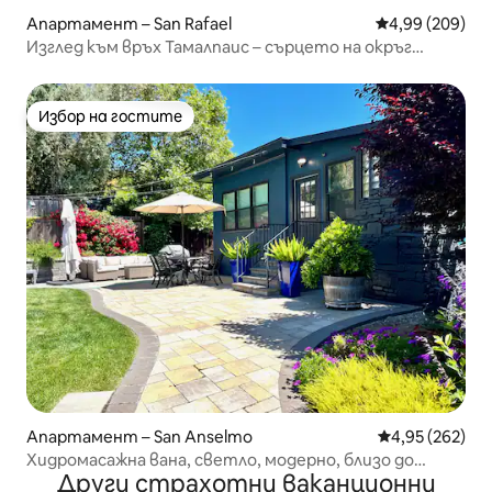
Апартамент – San Rafael
Средна оценка
4,99 (209)
Изглед към връх Тамалпаис – сърцето на окръг
Марин
Избор на гостите
Избор на гостите
Апартамент – San Anselmo
Средна оценка
4,95 (262)
Хидромасажна вана, светло, модерно, близо до
Други страхотни ваканционни
центъра