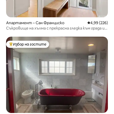
Апартамент – Сан Франциско
Средна оценка
4,99 (226)
Съкровище на хълма с прекрасна гледка към града и
залива
Избор на гостите
Най-популярен избор на гостите