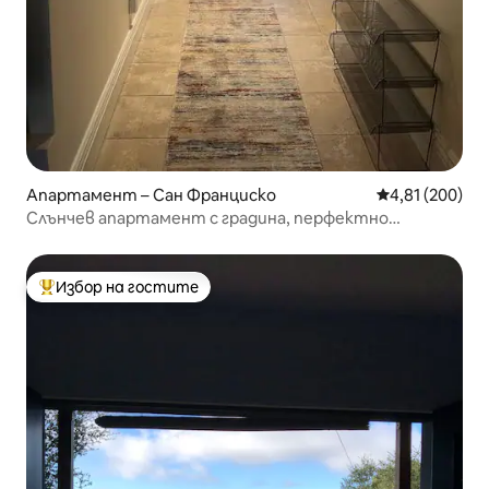
Апартамент – Сан Франциско
Средна оценка
4,81 (200)
Слънчев апартамент с градина, перфектно
местоположение
Избор на гостите
Най-популярен избор на гостите