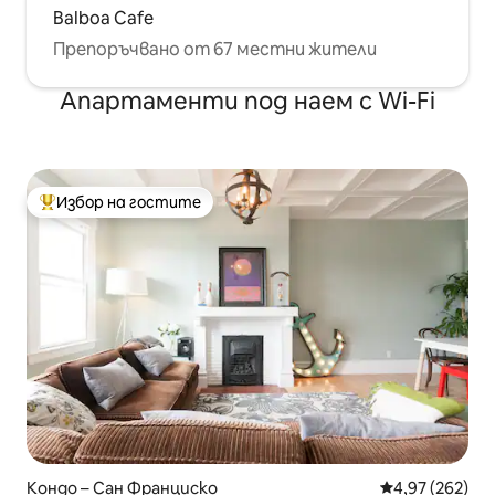
Balboa Cafe
Препоръчвано от 67 местни жители
Апартаменти под наем с Wi-Fi
Избор на гостите
Най-популярен избор на гостите
Кондо – Сан Франциско
Средна оценка
4,97 (262)