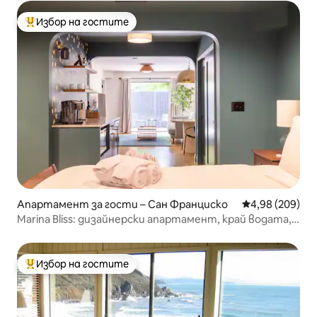
Избор на гостите
Най-популярен избор на гостите
Апартамент за гости – Сан Франциско
Средна оценка
4,98 (209)
Marina Bliss: дизайнерски апартамент, край водата,
частен
Избор на гостите
Най-популярен избор на гостите