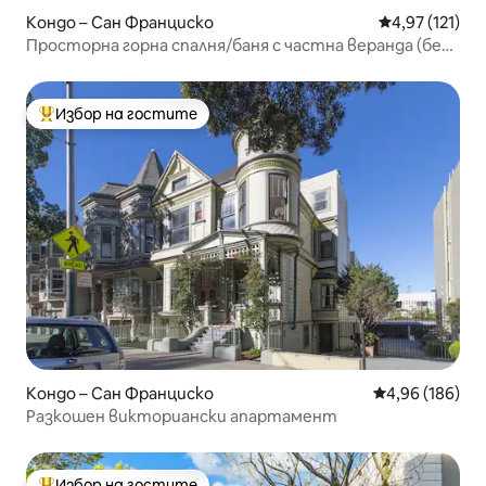
Кондо – Сан Франциско
Средна оценка
4,97 (121)
Просторна горна спалня/баня с частна веранда (без
такса за почистване)
Избор на гостите
Най-популярен избор на гостите
Кондо – Сан Франциско
Средна оценка
4,96 (186)
Разкошен викториански апартамент
Избор на гостите