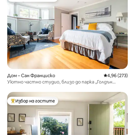
Най-популярен избор на гостите
Дом – Сан Франциско
Средна оценка
4,96 (273)
Уютно частно студио, близо до парка „Голдън
Гейт“/USF
Избор на гостите
Най-популярен избор на гостите