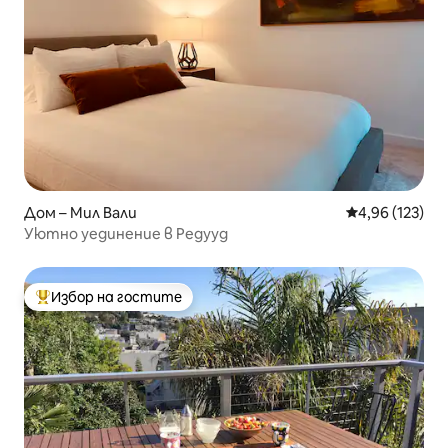
Дом – Мил Вали
Средна оценка
4,96 (123)
Уютно уединение в Редууд
Избор на гостите
Най-популярен избор на гостите