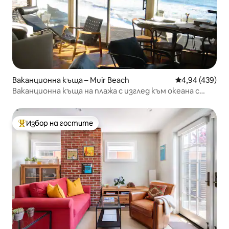
Ваканционна къща – Muir Beach
Средна оценка
4,94 (439)
Ваканционна къща на плажа с изглед към океана с
хидромасажна вана и камина
Избор на гостите
Най-популярен избор на гостите