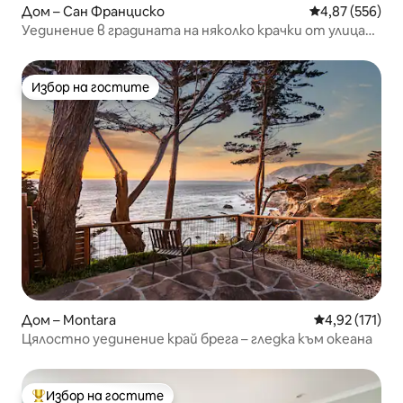
Дом – Сан Франциско
Средна оценка
4,87 (556)
Уединение в градината на няколко крачки от улица
Хейт
Избор на гостите
Избор на гостите
Дом – Montara
Средна оценка
4,92 (171)
Цялостно уединение край брега – гледка към океана
Избор на гостите