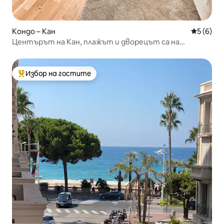
Кондо – Кан
Средна о
5 (6)
Центърът на Кан, плажът и дворецът са на
2 минути пеша
Избор на гостите
Най-популярен избор на гостите