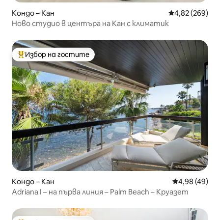
Кондо – Кан
Средна оценка
4,82 (269)
Ново студио в центъра на Кан с климатик
Избор на гостите
Най-популярен избор на гостите
Кондо – Кан
Средна оценк
4,98 (49)
Adriana I – на първа линия – Palm Beach – Круазет