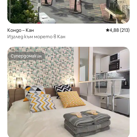
Кондо – Кан
Средна оценка
4,88 (213)
Изглед към морето в Кан
Супердомакин
Супердомакин