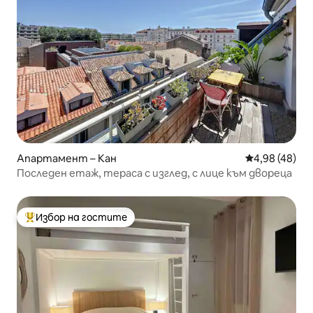
Апартамент – Кан
Средна оценк
4,98 (48)
Последен етаж, тераса с изглед, с лице към двореца
Избор на гостите
Най-популярен избор на гостите