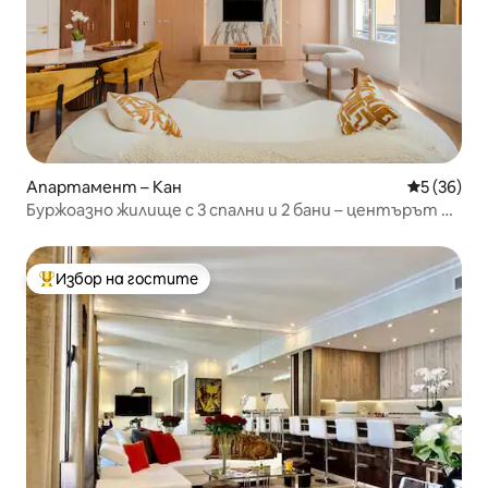
Апартамент – Кан
Средна оц
5 (36)
Буржоазно жилище с 3 спални и 2 бани – центърът на
Кан
Избор на гостите
Най-популярен избор на гостите