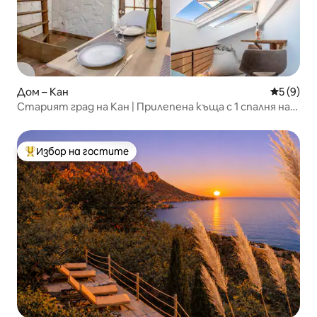
Дом – Кан
Средна о
5 (9)
Старият град на Кан | Прилепена къща с 1 спалня на
пешеходно разстояние от плажа
Избор на гостите
Най-популярен избор на гостите