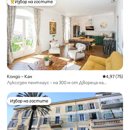
Избор на гостите
Най-популярен избор на гостите
Кондо – Кан
Средна оценк
4,97 (75)
Луксозен пентхаус – на 300 м от Двореца на
фестивалите
Избор на гостите
Избор на гостите