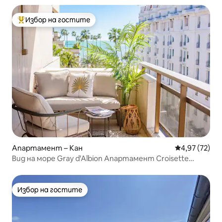
Избор на гостите
Най-популярен избор на гостите
Апартамент – Кан
Средна оценк
4,97 (72)
Вид на море Gray d'Albion Апартамент Croisette
Terrasse
Избор на гостите
Избор на гостите