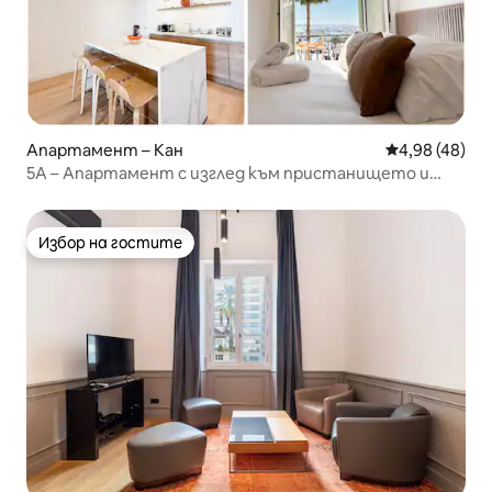
Апартамент – Кан
Средна оценк
4,98 (48)
5А – Апартамент с изглед към пристанището и
кметството
Избор на гостите
Избор на гостите