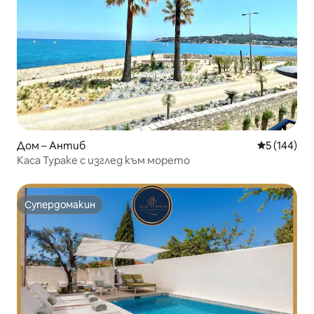
Дом – Антиб
Средна оце
5 (144)
Каса Тураке с изглед към морето
Супердомакин
Супердомакин