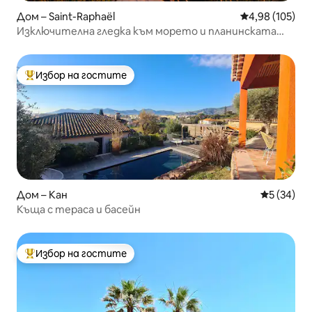
Дом – Saint-Raphaël
Средна оценка
4,98 (105)
Изключителна гледка към морето и планинската
верига Естерел # Басейн
Избор на гостите
Най-популярен избор на гостите
Дом – Кан
Средна оц
5 (34)
Къща с тераса и басейн
Избор на гостите
Най-популярен избор на гостите