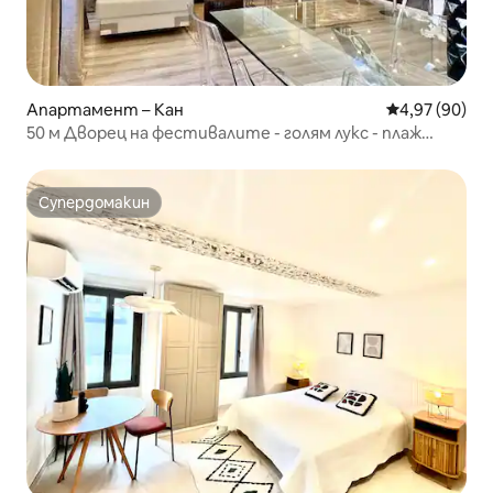
Апартамент – Кан
Средна оценк
4,97 (90)
50 м Дворец на фестивалите - голям лукс - плаж
Круазет
Супердомакин
Супердомакин