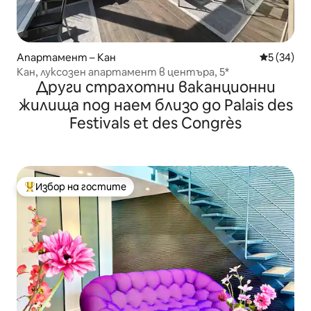
Апартамент – Кан
Средна оц
5 (34)
Кан, луксозен апартамент в центъра, 5*
Други страхотни ваканционни
жилища под наем близо до Palais des
Festivals et des Congrès
Избор на гостите
Най-популярен избор на гостите