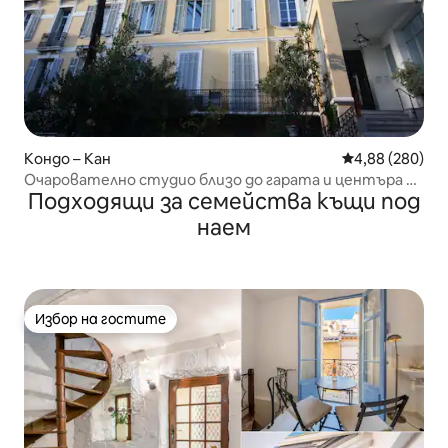
Кондо – Кан
Средна оценка
4,88 (280)
Очарователно студио близо до гарата и центъра на
Подходящи за семейства къщи под
града
наем
Избор на гостите
Избор на гостите