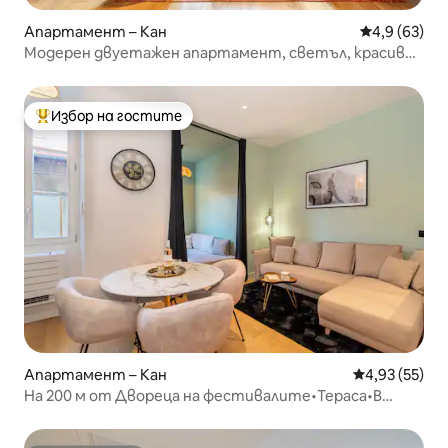
Апартамент – Кан
Средна оцен
4,9 (63)
Модерен двуетажен апартамент, светъл, красиви
удобства #24
Избор на гостите
Най-популярен избор на гостите
Апартамент – Кан
Средна оценк
4,93 (55)
На 200 м от Двореца на фестивалите•Тераса•В
самия център