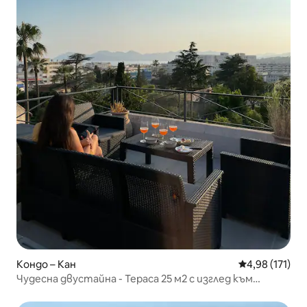
Кондо – Кан
Средна оценка
4,98 (171)
Чудесна двустайна - Тераса 25 м2 с изглед към
морето 360 - Климатик