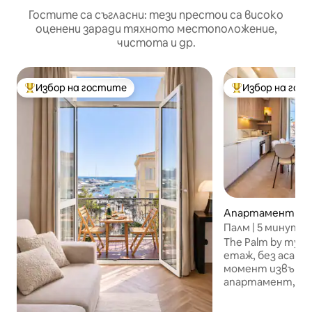
Гостите са съгласни: тези престои са високо
оценени заради тяхното местоположение,
чистота и др.
Избор на гостите
Избор на гос
Най-популярен избор на гостите
Най-популярен 
Апартамент – К
Палм | 5 минути
фестивал в Кан |
The Palm by mysta
етаж, без асансь
момент извън в
апартамент, ра
великолепна бур
от 1930 г. Разпо