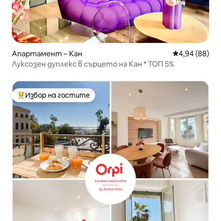
Апартамент – Кан
Средна оценк
4,94 (88)
Луксозен дуплекс в сърцето на Кан * ТОП 5%
Избор на гостите
Най-популярен избор на гостите