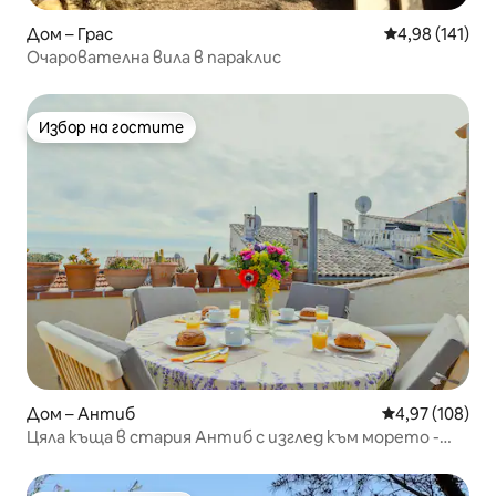
Дом – Грас
Средна оценка
4,98 (141)
Очарователна вила в параклис
Избор на гостите
Избор на гостите
Дом – Антиб
Средна оценка
4,97 (108)
Цяла къща в стария Антиб с изглед към морето -
климатик/Wi-Fi