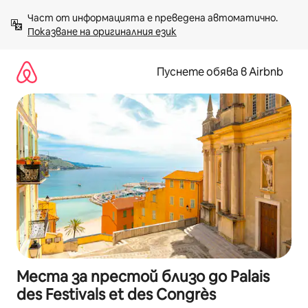
Пропускане
Част от информацията е преведена автоматично. 
към
Показване на оригиналния език
съдържанието
Пуснете обява в Airbnb
Места за престой близо до Palais
des Festivals et des Congrès