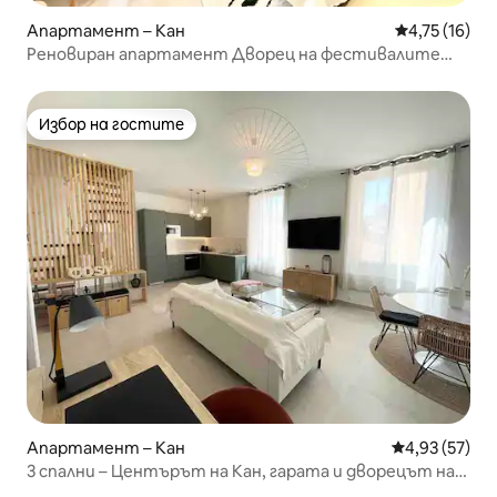
Апартамент – Кан
Средна оценк
4,75 (16)
Реновиран апартамент Дворец на фестивалите
Круазет
Избор на гостите
Избор на гостите
Апартамент – Кан
Средна оценк
4,93 (57)
3 спални – Центърът на Кан, гарата и дворецът на
крак