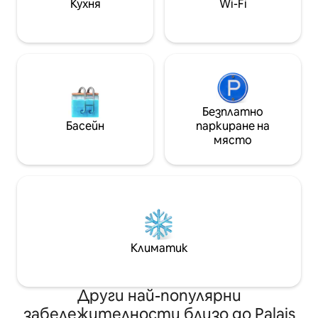
Кухня
Wi-Fi
Денонощно самостоятелно
настаняване ✔ Ранно настаняване и
късно напускане при поискване
Безплатно
Басейн
паркиране на
място
Климатик
Други най-популярни
забележителности близо до Palais