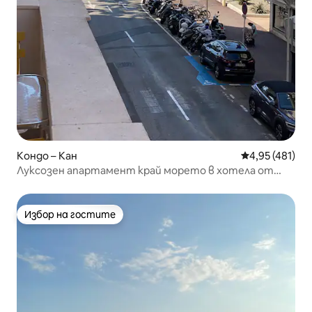
Кондо – Кан
Средна оценка
4,95 (481)
Луксозен апартамент край морето в хотела от
1920 г.
Избор на гостите
Избор на гостите