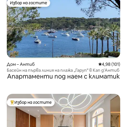
Избор на гостите
Избор на гостите
Дом – Антиб
Средна оценка
4,98 (101)
Басейн на първа линия на плажа „Гаруп“ в Кап д'Антиб
Апартаменти под наем с климатик
Избор на гостите
Най-популярен избор на гостите