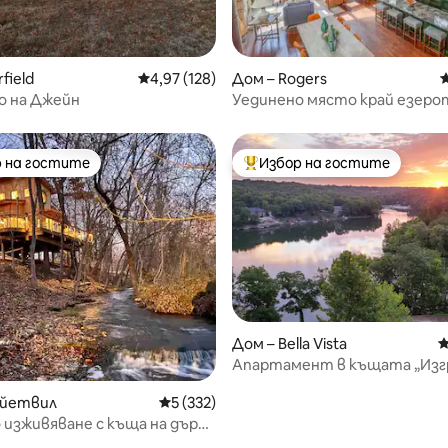
т 5, 177 отзива
field
Средна оценка: 4,97 от 5, 128 отзива
4,97 (128)
Дом – Rogers
С
 на Джейн
Уединено място край езеро
с хидромасажна вана и каяци
 на гостите
Избор на гостите
улярен избор на гостите
Най-популярен избор на гос
Дом – Bella Vista
С
Апартамент в къщата „Изгр
езерото Ан
айетвил
Средна оценка: 5 от 5, 332 отзива
5 (332)
 изживяване с къща на дърво
асажна вана от кедър на