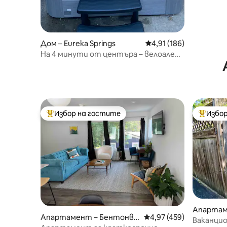
дърва
Дом – Eureka Springs
Средна оценка: 4,91 о
4,91 (186)
На 4 минути от центъра – велоалеи,
място за лагерен огън, скара и
джакузи
Избор на гостите
Избор
Най-популярен избор на гостите
Най-поп
Апартаме
Апартамент – Бентонви
Средна оценка: 4,97 о
4,97 (459)
ngs
Ваканцио
л