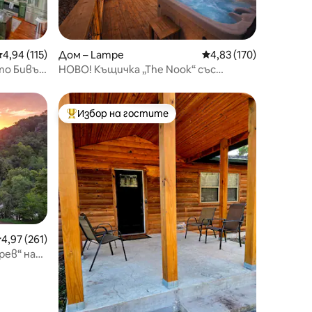
редна оценка: 4,94 от 5, 115 отзива
4,94 (115)
Дом – Lampe
Средна оценка: 4,83 
4,83 (170)
то Бивър
НОВО! Къщичка „The Nook“ със
самостоятелна хидромасажна вана!
Избор на гостите
тите
Най-популярен избор на гостите
редна оценка: 4,97 от 5, 261 отзива
4,97 (261)
ев“ на