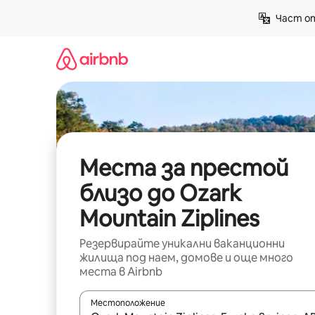
Пропускане
Част от
към
съдържанието
Места за престой
близо до Ozark
Mountain Ziplines
Резервирайте уникални ваканционни
жилища под наем, домове и още много
места в Airbnb
Местоположение