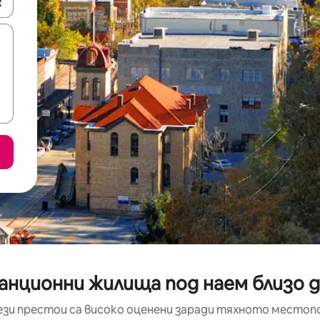
е клавишите със стрелки нагоре и надолу или навигирайте с д
анционни жилища под наем близо до 
ези престои са високо оценени заради тяхното местоп