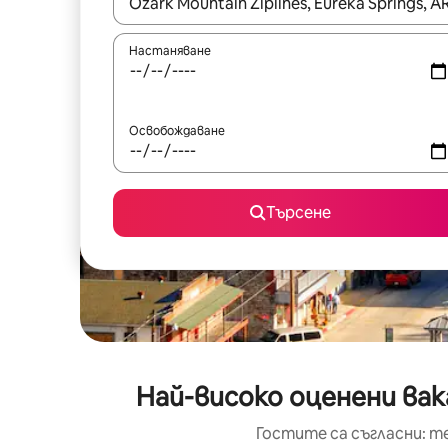
Когато резултатите се покажат, използвайт
Настаняване
Освобождаване
Търсене
Най-високо оценени вак
Гостите са съгласни: т