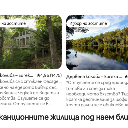
 на гостите
Избор на гостите
улярен избор на гостите
Избор на гостите
т 5, 496 отзива
колиба – Eureka
Средна оценка: 4,96 от 5, 1475 отзива
4,96 (1475)
Дървена колиба – Eureka S
С
колиба със стъклен фасаден
prings
*Отпуснете се сред природ
ц и зашеметяващ изглед към
ено на езерото Бивър със
джакузи, кану и достъп до р
Готови ли сте за така
яваща гледка към водата и
необходимото бягство? Тъ
 Сгушете се до
кратка дестинация за шофи
мина. Отпуснете се в
която далеч не е обикновен
за двама на свещи (не в
дошли в Eureka Springs & the 
ажна вана) с изглед към
анционните жилища под наем близо
River Valley Lodge! Нашата м
а природа на планините
крайречна, екологична луксо
с достъп до река е сгушена 