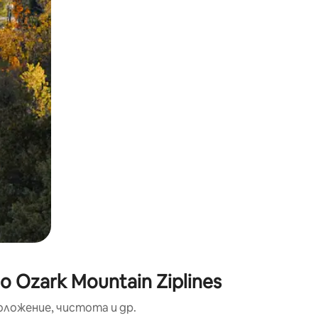
окосване или плъзгане.
Ozark Mountain Ziplines
оложение, чистота и др.