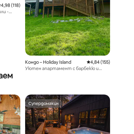
редна оценка: 4,98 от 5, 118 отзива
4,98 (118)
ли -
Кондо – Holiday Island
Средна оценка: 4,84 
4,84 (155)
Уютен апартамент с барбекю и
аем
изглед към езерото
Супердомакин
Супердомакин