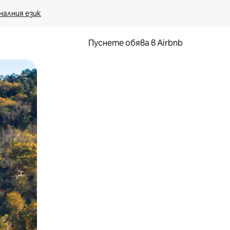
налния език
Пуснете обява в Airbnb