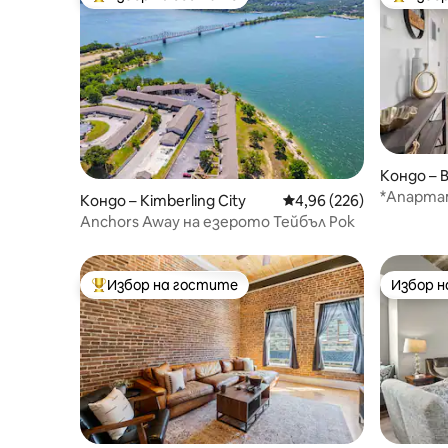
Най-популярен избор на гостите
Най-поп
Кондо – 
*Апарта
Кондо – Kimberling City
Средна оценка: 4,96 о
4,96 (226)
към езер
Anchors Away на езерото Тейбъл Рок
Избор на гостите
Избор 
Най-популярен избор на гостите
Избор 