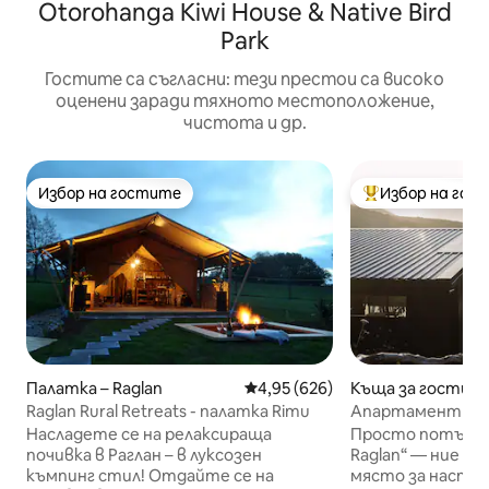
Otorohanga Kiwi House & Native Bird
Park
Гостите са съгласни: тези престои са високо
оценени заради тяхното местоположение,
чистота и др.
Избор на гостите
Избор на гос
Избор на гостите
Най-популярен 
Палатка – Raglan
Средна оценка: 4,95 от 5, 626
4,95 (626)
Къща за гости – 
Raglan Rural Retreats - палатка Rimu
Апартамент Fou
вана в Barrelled 
Насладете се на релаксираща
Просто потърсет
почивка в Раглан – в луксозен
Raglan“ — ние с
къмпинг стил! Отдайте се на
място за наста