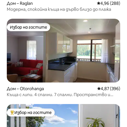
Дом – Raglan
Средна оценка
4,96 (288)
Модерна, спокойна къща на дърво близо до плажа
Избор на гостите
Избор на гостите
Дом – Otorohanga
Средна оценка
4,87 (396)
Къща с липи. 4 спални. 7 спални. Пространство и
комфорт
Избор на гостите
Най-популярен избор на гостите