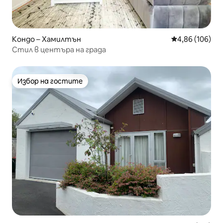
Кондо – Хамилтън
Средна оценка
4,86 (106)
Стил в центъра на града
Избор на гостите
Избор на гостите