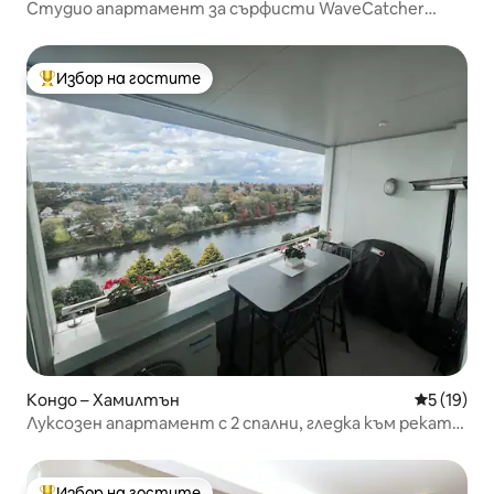
Студио апартамент за сърфисти WaveCatcher
Whale Bay
Избор на гостите
Най-популярен избор на гостите
Кондо – Хамилтън
Средна оц
5 (19)
Луксозен апартамент с 2 спални, гледка към реката
и града, паркинг, централна част на града
Избор на гостите