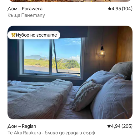
Дом – Parawera
Средна оценка
4,95 (104)
Къща Панетапу
Избор на гостите
Най-популярен избор на гостите
Дом – Raglan
Средна оценка
4,94 (205)
Te Aka Raukura - близо до града и сърф