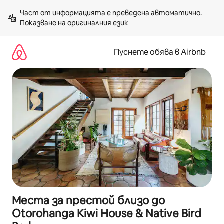
Пропускане
Част от информацията е преведена автоматично. 
към
Показване на оригиналния език
съдържанието
Пуснете обява в Airbnb
Места за престой близо до
Otorohanga Kiwi House & Native Bird