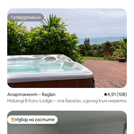
Супердомакин
Супердомакин
Апартамент – Raglan
Средна оценка
4,91 (108)
Matangi в Koru Lodge – спа басейн, изглед към морето
Избор на гостите
Най-популярен избор на гостите