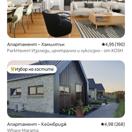
Апартамент – Хамилтън
Средна оценка
4,95 (190)
ParkHaven! Изгледи, централно и луксозно - от KOSH
Избор на гостите
Най-популярен избор на гостите
Апартамент – Кеймбридж
Средна оценка
4,98 (268)
Whare Marama