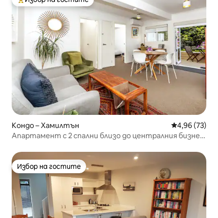
Най-популярен избор на гостите
Кондо – Хамилтън
Средна оценк
4,96 (73)
Апартамент с 2 спални близо до централния бизнес
район с паркинг извън улицата
Избор на гостите
Избор на гостите