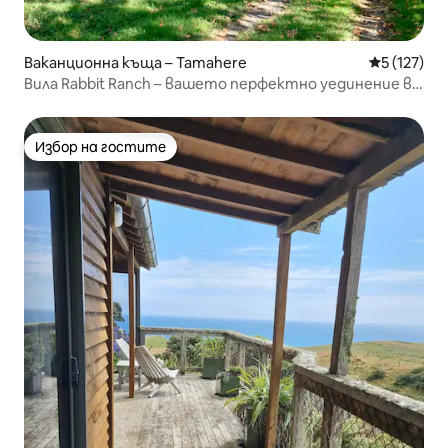
Ваканционна къща – Tamahere
Средна оце
5 (127)
Вила Rabbit Ranch – вашето перфектно уединение в
провинцията
Избор на гостите
Избор на гостите