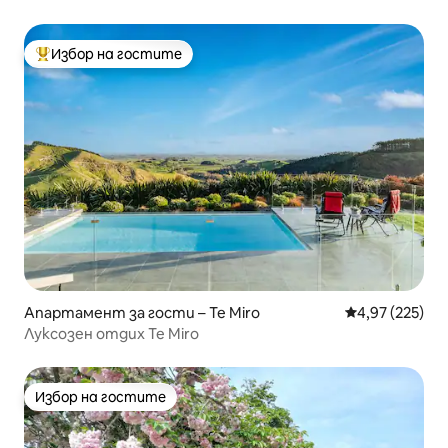
Избор на гостите
Най-популярен избор на гостите
Апартамент за гости – Te Miro
Средна оценка
4,97 (225)
Луксозен отдих Te Miro
Избор на гостите
Избор на гостите