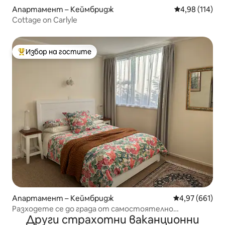
Апартамент – Кеймбридж
Средна оценка
4,98 (114)
Cottage on Carlyle
Избор на гостите
Най-популярен избор на гостите
Апартамент – Кеймбридж
Средна оценка
4,97 (661)
Разходете се до града от самостоятелно
Други страхотни ваканционни
настаняване.