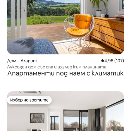
Дом – Arapuni
Средна оценка
4,98 (107)
Луксозен дом със спа и изглед към планината
Апартаменти под наем с климатик
Избор на гостите
Избор на гостите