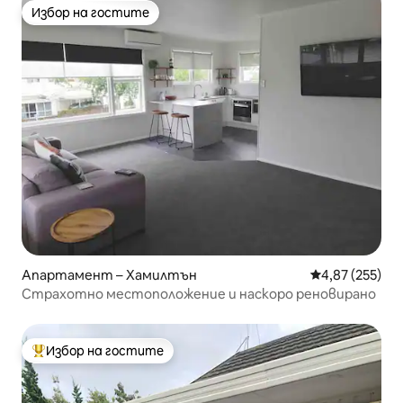
Избор на гостите
Избор на гостите
Апартамент – Хамилтън
Средна оценка
4,87 (255)
Страхотно местоположение и наскоро реновирано
Избор на гостите
Най-популярен избор на гостите