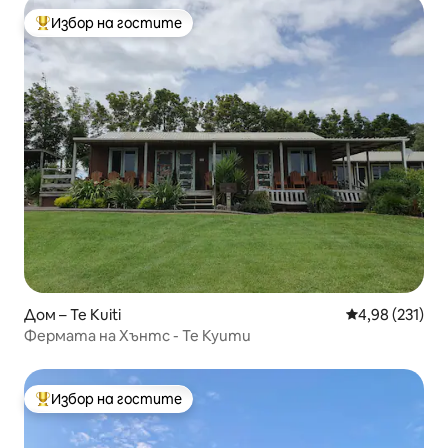
Избор на гостите
Най-популярен избор на гостите
Дом – Te Kuiti
Средна оценка
4,98 (231)
Фермата на Хънтс - Те Куити
Избор на гостите
Най-популярен избор на гостите