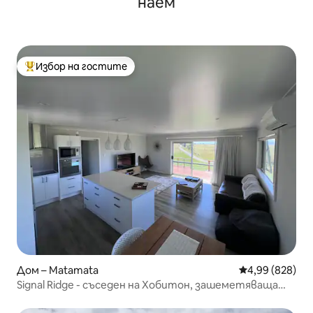
наем
Избор на гостите
Най-популярен избор на гостите
Дом – Matamata
Средна оценка
4,99 (828)
Signal Ridge - съседен на Хобитон, зашеметяваща
гледка