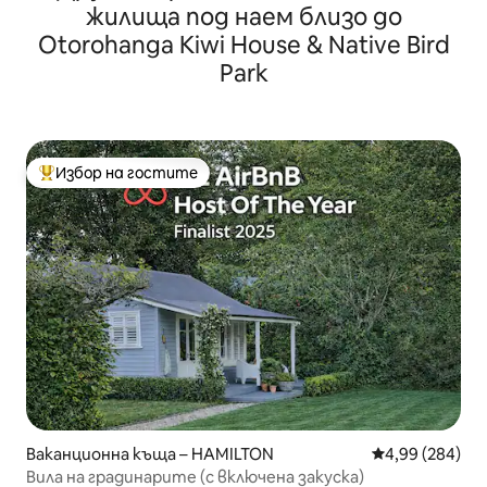
жилища под наем близо до
Otorohanga Kiwi House & Native Bird
Park
Избор на гостите
Най-популярен избор на гостите
Ваканционна къща – HAMILTON
Средна оценка
4,99 (284)
Вила на градинарите (с включена закуска)