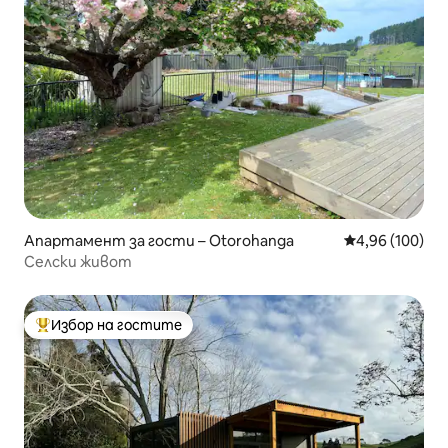
Апартамент за гости – Otorohanga
Средна оценка
4,96 (100)
Селски живот
Избор на гостите
Най-популярен избор на гостите