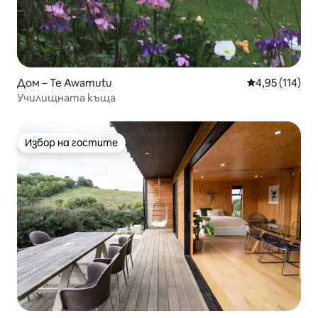
Дом – Te Awamutu
Средна оценка
4,95 (114)
Училищната къща
Избор на гостите
Избор на гостите