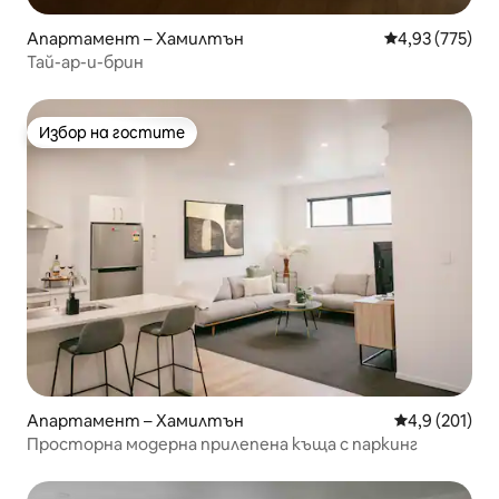
Апартамент – Хамилтън
Средна оценка
4,93 (775)
Тай-ар-и-брин
Избор на гостите
Избор на гостите
Апартамент – Хамилтън
Средна оценк
4,9 (201)
Просторна модерна прилепена къща с паркинг