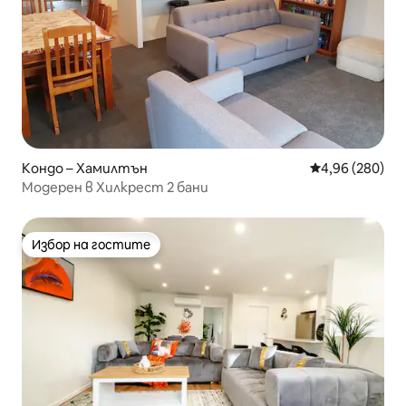
Кондо – Хамилтън
Средна оценка
4,96 (280)
Модерен в Хилкрест 2 бани
Избор на гостите
Избор на гостите