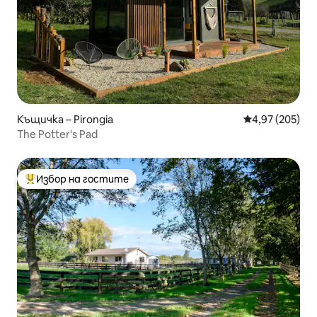
Къщичка – Pirongia
Средна оценка
4,97 (205)
The Potter's Pad
Избор на гостите
Най-популярен избор на гостите