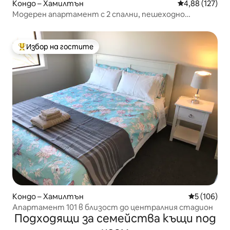
Кондо – Хамилтън
Средна оценка
4,88 (127)
Модерен апартамент с 2 спални, пешеходно
разстояние до града и болницата
Избор на гостите
Най-популярен избор на гостите
Кондо – Хамилтън
Средна оце
5 (106)
Апартамент 101 в близост до централния стадион
Подходящи за семейства къщи под