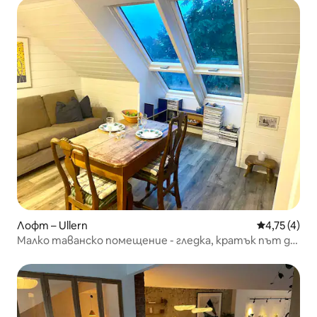
Лофт – Ullern
Средна оцен
4,75 (4)
Малко таванско помещение - гледка, кратък път до
центъра на града