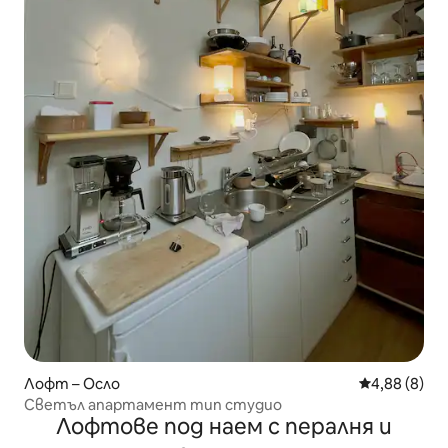
Лофт – Осло
Средна оцен
4,88 (8)
Светъл апартамент тип студио
Лофтове под наем с пералня и