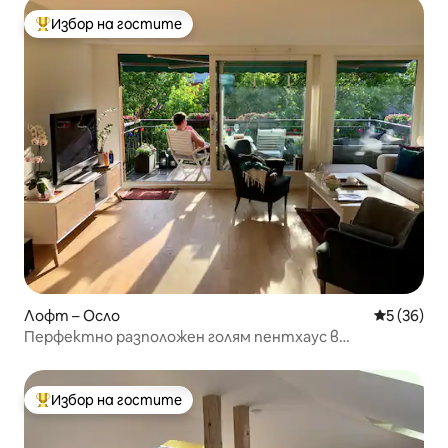
Избор на гостите
Най-популярен избор на гостите
Лофт – Осло
Средна оц
5 (36)
Перфектно разположен голям пентхаус в
Грюнерльока
Избор на гостите
Най-популярен избор на гостите