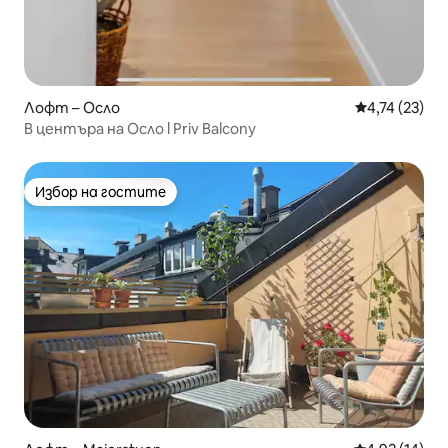
Лофт – Осло
Средна оценк
4,74 (23)
В центъра на Осло l Priv Balcony
Избор на гостите
Избор на гостите