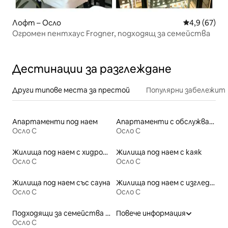
Лофт – Осло
Средна оцен
4,9 (67)
Огромен пентхаус Frogner, подходящ за семейства
Дестинации за разглеждане
Други типове места за престой
Популярни забележит
Апартаменти под наем
Апартаменти с обслужване под наем
Осло С
Осло С
Жилища под наем с хидромасажна вана
Жилища под наем с каяк
Осло С
Осло С
Жилища под наем със сауна
Жилища под наем с изглед към плажа
Осло С
Осло С
Подходящи за семейства места под наем
Повече информация
Осло С