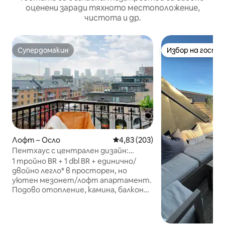
оценени заради тяхното местоположение,
чистота и др.
Супердомакин
Избор на гости
Супердомакин
Избор на гости
Лофт – Осло
Средна оценка: 4,83 от 5, 203
4,83 (203)
Пентхаус с централен дизайн:
балкон, глед и хамак
1 тройно BR + 1 dbl BR + единично/
двойно легло* в просторен, но
уютен мезонет/лофт апартамент.
Подово отопление, камина, балкон
на последния етаж с хамак и тента,
много слънце и невероятна 180-
градусова гледка към центъра на