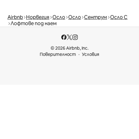
Airbnb
Норвегия
Осло
Осло
Сентрум
Осло С
Лофтове под наем
© 2026 Airbnb, Inc.
Поверителност
Условия