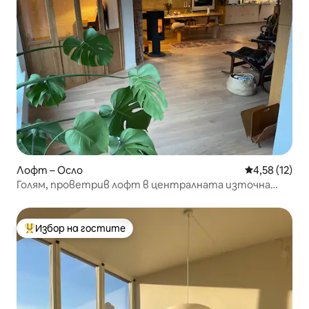
Лофт – Осло
Средна оценк
4,58 (12)
Голям, проветрив лофт в централната източна
част на Осло
Избор на гостите
Най-популярен избор на гостите