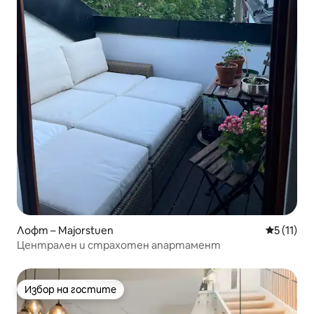
Лофт – Majorstuen
Средна оц
5 (11)
Централен и страхотен апартамент
Избор на гостите
Избор на гостите