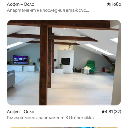
Лофт – Осло
Ново мяс
Ново
Апартамент на последния етаж със
самостоятелна тераса на покрива и паркинг
Лофт – Осло
Средна оценк
4,81 (32)
Голям семеен апартамент в Grünerløkka