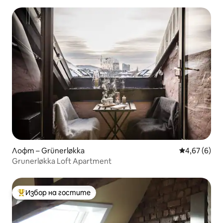
естествена светлина
Лофт – Grünerløkka
Средна оцен
4,67 (6)
Grunerløkka Loft Apartment
Избор на гостите
Най-популярен избор на гостите