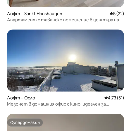
Лофт – Sankt Hanshaugen
Средна оц
5 (22)
Апартамент с таванско помещение в центъра на
град Осло. 5 - ти етаж
Лофт – Осло
Средна оценк
4,73 (51)
Мезонет в домашния офис с кино, идеален за
чужденци
Супердомакин
Супердомакин