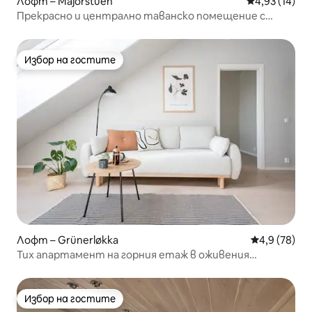
Лофт – Majorstuen
Средна оценк
4,93 (14)
Прекрасно и централно таванско помещение с
голям балкон
Избор на гостите
Избор на гостите
Лофт – Grünerløkka
Средна оцен
4,9 (78)
Тих апартамент на горния етаж в оживения
Grünerløkka с асансьор и гледки
Избор на гостите
Избор на гостите