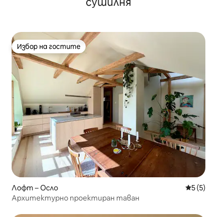
сушилня
Избор на гостите
Избор на гостите
Лофт – Осло
Средна о
5 (5)
Архитектурно проектиран таван