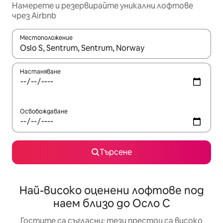
Намерете и резервирайте уникални лофтове
чрез Airbnb
Местоположение
Когато резултатите се покажат, използвайте клавишите 
Настаняване
Освобождаване
Търсене
Най-високо оценени лофтове под
наем близо до Осло С
Гостите са съгласни: тези престои са високо