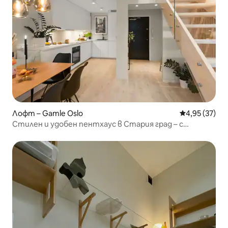
Лофт – Gamle Oslo
Средна оценк
4,95 (37)
Стилен и удобен пентхаус в Стария град – с
асансьор