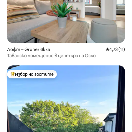
Лофт – Grünerløkka
Средна оцен
4,73 (11)
Таванско помещение в центъра на Осло
Избор на гостите
Най-популярен избор на гостите