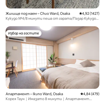
Жилище под наем – Chuo Ward, Osaka
Средна оценка:
4,92 (1427)
Кукудо №4/8 минути пеша от гарата/Пазар Кукудо/
Шинсайбаши/Дотънбори/Намба/Цутенкаку/USJ/
Директно до KIX , Апартамент с две големи легла
Избор на гостите
Избор на гостите
Апартамент – Ikuno Ward, Osaka
Средна оценка
4,84 (479)
Корея Таун｜Имазато 8 минути｜Апартамент
27 кв. м｜4 гости