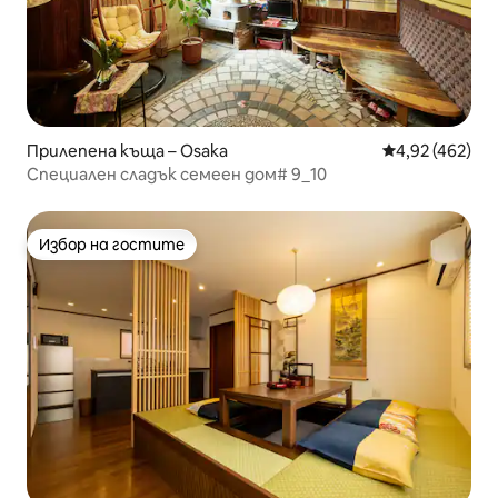
Прилепена къща – Osaka
Средна оценка
4,92 (462)
Специален сладък семеен дом# 9_10
Избор на гостите
Избор на гостите