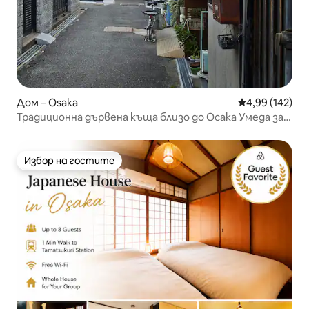
Дом – Osaka
Средна оценка
4,99 (142)
Традиционна дървена къща близо до Осака Умеда за 4
души
Избор на гостите
Избор на гостите