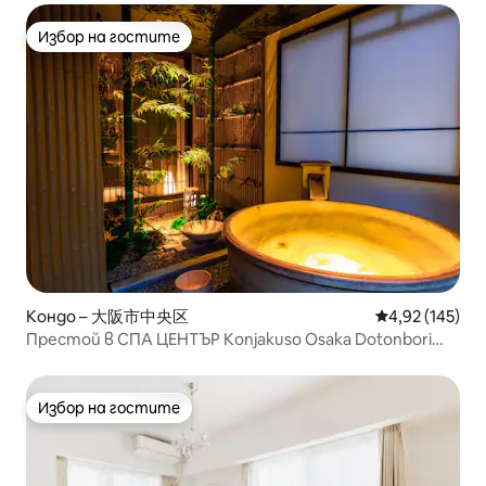
Избор на гостите
Избор на гостите
Кондо – 大阪市中央区
Средна оценка
4,92 (145)
Престой в СПА ЦЕНТЪР Konjakuso Osaka Dotonbori
„SHOSHI“
Избор на гостите
Избор на гостите