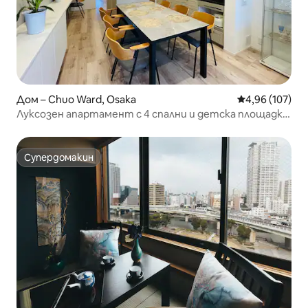
Дом – Chuo Ward, Osaka
Средна оценка
4,96 (107)
Луксозен апартамент с 4 спални и детска площадка
– централно и тихо местоположение
Супердомакин
Супердомакин