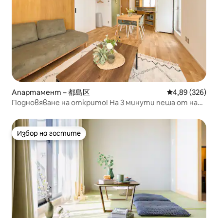
Апартамент – 都島区
Средна оценка
4,89 (326)
Подновяване на открито! На 3 минути пеша от най -
близката гара!
Избор на гостите
Избор на гостите