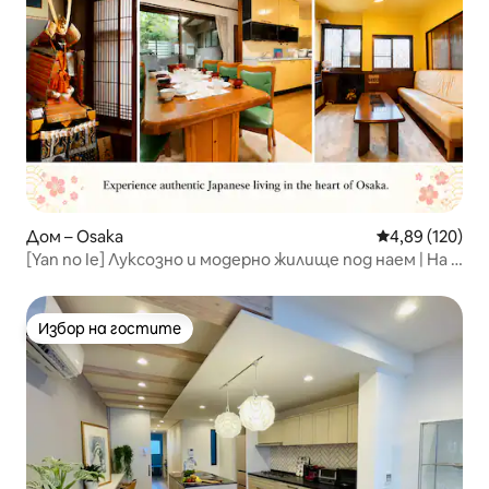
Дом – Osaka
Средна оценка
4,89 (120)
[Yan no Ie] Луксозно и модерно жилище под наем | На 1
минута пеша от гара Тамацукури | Популярно за
семейства с деца | Отличен достъп до Шинсайбаши,
Намба, Осака Джо и Умеда
Избор на гостите
Избор на гостите