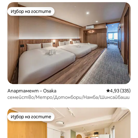
Избор на гостите
Избор на гостите
Апартамент – Osaka
Средна оценка
4,93 (335)
семейство/Метро/Дотонбори/Намба/Шинсайбаши
Избор на гостите
Избор на гостите