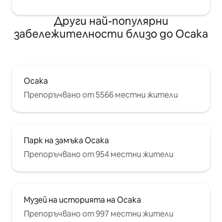
влак (един трансфер) Летище Kansai
International Airport на 90 минути с
Други най-популярни
влак (един трансфер) USJ 24 минути
забележителности близо до Осака
с влак (без трансфер) 60 - минутен
влак в Киото (един трансфер)
Осака
Препоръчвано от 5566 местни жители
Парк на замъка Осака
Препоръчвано от 954 местни жители
Музей на историята на Осака
Препоръчвано от 997 местни жители