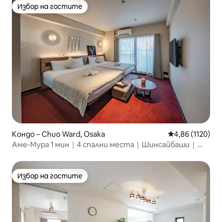
Избор на гостите
Избор на гостите
Кондо – Chuo Ward, Osaka
Средна оценка:
4,86 (1120)
Аме-Мура 1 мин｜4 спални места｜Шинсайбаши｜
Храна и винтидж
Избор на гостите
Избор на гостите