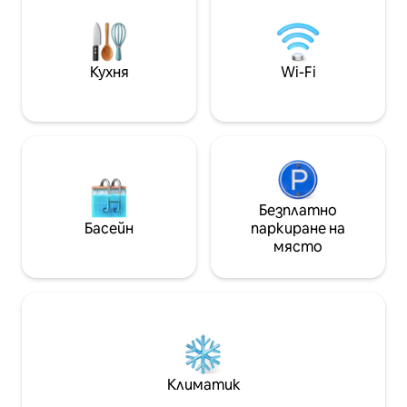
настаняване, така че семейства от
сенки сутрин, д
4 души и приятели да могат да се
място, където 
отпуснат спокойно. Бележка В
Япония се слива
обекта има стръмно стълбище.
време и се насл
Кухня
Wi-Fi
Мястото не е подходящо за хора в
помещението, съ
инвалидни колички или за хора с
Актуализирахме
проблеми с придвижването. ○
климатик, кухня
Характеристики на стаята ・ На 1-
които покриват 
ви етаж има трапезария, кухня и
за да имате ко
всекидневна На горния етаж има 2
Има и отопление на 
спални ・ Бърз и неограничен Wi-Fi ・
от художници, н
Предлага се платен паркинг на
възхищаваме. Пл
Безплатно
1 минута пеша Информация за
декорации и прои
Басейн
паркиране на
квартала Станция JR Morinomiya на 2
входното антре 
място
минути пеша (най - близката гара)
да намерим някои
Паркът на замъка Осака на 5 минути
усетете старат
пеша Универсален магазин на 1
структура на с
минута пеша Супермаркет на 2
на материалите
минути пеша ○ Достъп до
туристически дестинации от гара
„Мориномия“ Гара Осака (Умеда) на 12
минути с влак (без трансфер) Гара
Климатик
Намба на 13 минути с влак (един
трансфер) Дотонбори 14 минути с