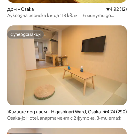
Дом – Osaka
Средна оценк
4,92 (12)
Луксозна японска къща 118 кв. м.｜6 минути до
Киобаши｜Замъкът в Осака
Супердомакин
Супердомакин
Жилище под наем – Higashinari Ward, Osaka
Средна оценка
4,74 (290)
Osaka-jo Hotel, апартамент с 2 футона, 3-ти етаж