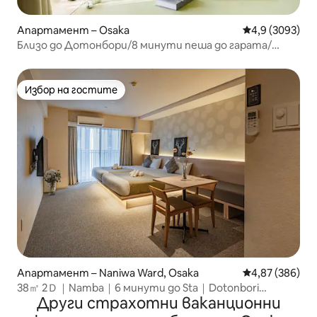
Апартамент – Osaka
Средна оценка
4,9 (3093)
Близо до Дотонбори/8 минути пеша до гарата/
двойно легло
Избор на гостите
Избор на гостите
Апартамент – Naniwa Ward, Osaka
Средна оценка
4,87 (386)
38㎡ 2Ｄ｜Namba｜6 минути до Sta｜Dotonbori
Други страхотни ваканционни
Kuromon KIX USJ