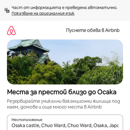
Пропускане
Част от информацията е преведена автоматично. 
към
Показване на оригиналния език
съдържанието
Пуснете обява в Airbnb
Места за престой близо до Осака
Резервирайте уникални ваканционни жилища под
наем, домове и още много места в Airbnb
Местоположение
Когато резултатите се покажат, използвайте клавишите 