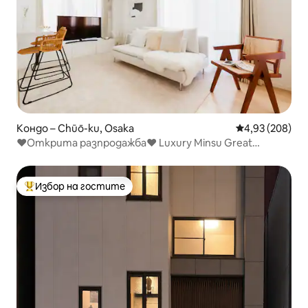
Кондо – Chūō-ku, Osaka
Средна оценка
4,93 (208)
❤️Открита разпродажба❤️ Luxury Minsu Great
Location Daisen Nihonbashi 30sec Dotonboriomen
Market Namba 3Rooms 10pax
Избор на гостите
Най-популярен избор на гостите