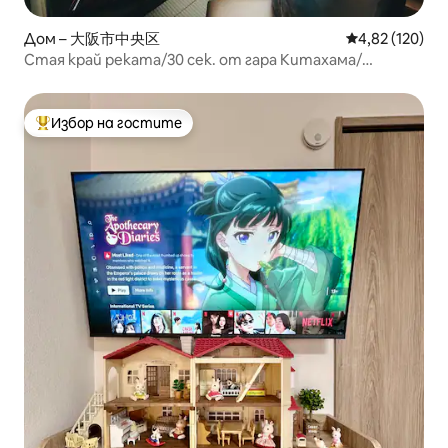
Дом – 大阪市中央区
Средна оценка
4,82 (120)
Стая край реката/30 сек. от гара Китахама/
приятна гледка
Избор на гостите
Най-популярен избор на гостите