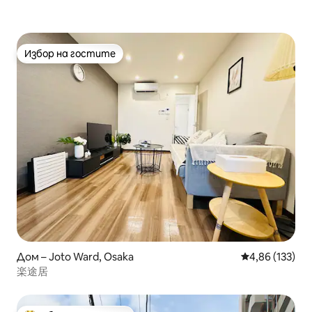
Избор на гостите
Избор на гостите
Дом – Joto Ward, Osaka
Средна оценка
4,86 (133)
楽途居