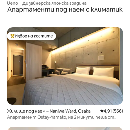
Ueno｜Дизайнерска японска градина
Апартаменти под наем с климатик
Избор на гостите
Най-популярен избор на гостите
Жилище под наем – Naniwa Ward, Osaka
Средна оценка
4,91 (566)
Апартамент Ostay-Yamato, на 2 минути пеша от
метростанцията! Близо до Намба/Шинсайбаши/
Дотомбори/Пазар Куромон/Храм Тенносъдзи/