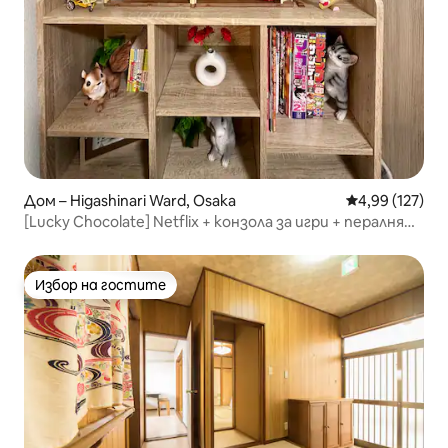
Дом – Higashinari Ward, Osaka
Средна оценка
4,99 (127)
[Lucky Chocolate] Netflix + конзола за игри + пералня
със сушилня, 4 минути до метростанция, 3 спирки
до Дотонбори/Шинсайбаши, 2 спирки до парка на
Осака
Избор на гостите
Избор на гостите