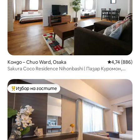
Кондо – Chuo Ward, Osaka
Средна оценка
4,74 (886)
Sakura Coco Residence Nihonbashi | Пазар Куромон,
Семейни апартаменти 3f
Избор на гостите
Най-популярен избор на гостите