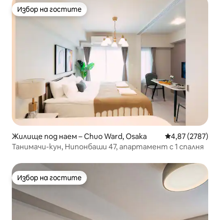
Цуутен.
Избор на гостите
Избор на гостите
Жилище под наем – Chuo Ward, Osaka
Средна оценка:
4,87 (2787)
Танимачи-кун, Нипонбаши 47, апартамент с 1 спалня
Избор на гостите
Избор на гостите