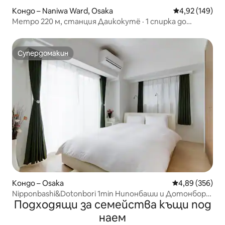
Кондо – Naniwa Ward, Osaka
Средна оценка
4,92 (149)
Метро 220 м, станция Даикокутё · 1 спирка до
Намба/Шинсайбаши · директно до Умеда · цял
апартамент, 2 спални, 5 човека
Супердомакин
Супердомакин
Кондо – Osaka
Средна оценка
4,89 (356)
Nipponbashi&Dotonbori 1min Нипонбаши и Дотонбори
Подходящи за семейства къщи под
1 минута
наем