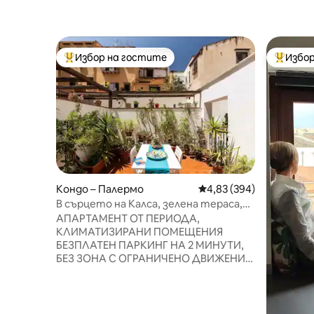
Избор на гостите
Избор
Най-популярен избор на гостите
Най-поп
Кондо – Палермо
Средна оценка: 4,83 о
4,83 (394)
В сърцето на Калса, зелена тераса,
безплатен паркинг
АПАРТАМЕНТ ОТ ПЕРИОДА,
КЛИМАТИЗИРАНИ ПОМЕЩЕНИЯ
БЕЗПЛАТЕН ПАРКИНГ НА 2 МИНУТИ,
БЕЗ ЗОНА С ОГРАНИЧЕНО ДВИЖЕНИЕ
ВИСОКОСКОРОСТЕН
ФИБРООПТИЧЕН WI-FI ПОДХОДЯЩ ЗА
ЛГБТК+ Само на няколко крачки от
красивата крайбрежна алея „Форо