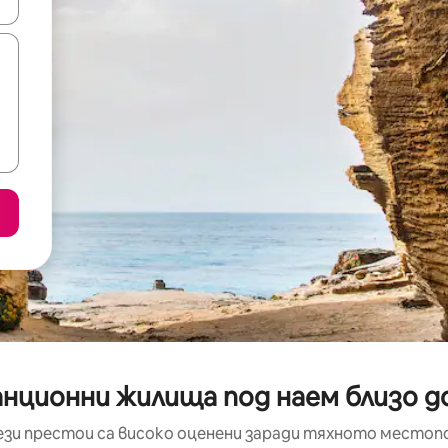
е клавишите със стрелки нагоре и надолу или навигирайте с д
нционни жилища под наем близо до 
ези престои са високо оценени заради тяхното местоп