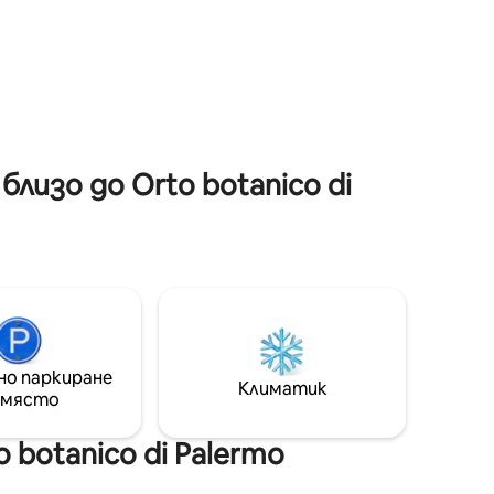
историческия център на Палермо и
ди на
до църквата „Марторана “, Сан
Каталдо, част от маршрута„
Арабско - нормански Палермо “. От
ето и
панорамната тераса можете да се
насладите на великолепна гледка към
е,
града, морето и хълмовете, които
авила на
коронясват Палермо.
изо до Orto botanico di
но паркиране
Климатик
 място
botanico di Palermo