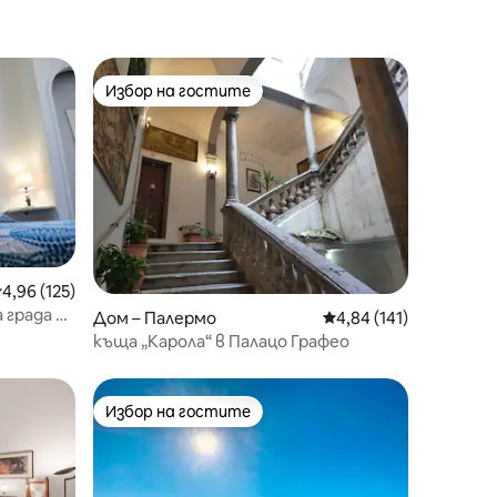
Избор на гостите
тите
Избор на гостите
редна оценка: 4,96 от 5, 125 отзива
4,96 (125)
 града –
Дом – Палермо
Средна оценка: 4,84 
4,84 (141)
къща „Карола“ в Палацо Графео
Избор на гостите
Избор на гостите