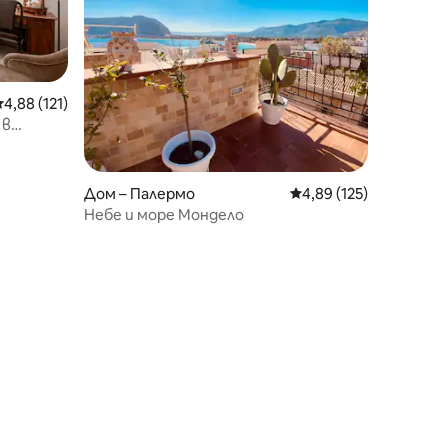
редна оценка: 4,88 от 5, 121 отзива
4,88 (121)
 в
Дом – Палермо
Средна оценка: 4,89 
4,89 (125)
Небе и море Мондело