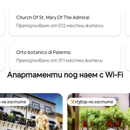
Church Of St. Mary Of The Admiral
Препоръчвано от 512 местни жители
Orto botanico di Palermo
Препоръчвано от 311 местни жители
Апартаменти под наем с Wi-Fi
 на гостите
Избор на гостите
улярен избор на гостите
Най-популярен избор на гос