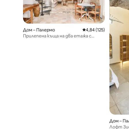
Дом – Палермо
Средна оценка: 4,84 о
4,84 (125)
Прилепена къща на два етажа с
огромна тераса
Дом – П
Лофт Зи