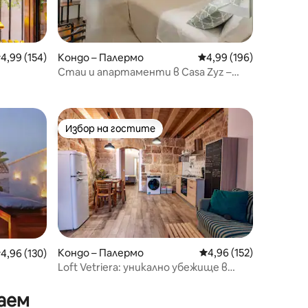
редна оценка: 4,99 от 5, 154 отзива
4,99 (154)
Кондо – Палермо
Средна оценка: 4,99 
4,99 (196)
Стаи и апартаменти в Casa Zyz –
зелен апартамент, Калса
Избор на гостите
тите
Избор на гостите
Кондо – Палермо
Средна оценка: 4,96 
4,96 (152)
редна оценка: 4,96 от 5, 130 отзива
4,96 (130)
​Loft Vetriera: уникално убежище в
Палермо
окрива
аем