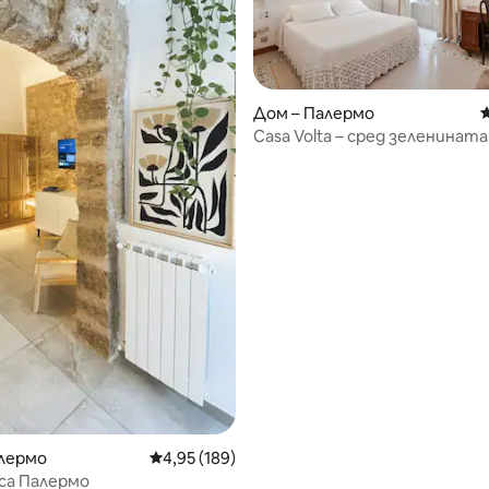
т 5, 125 отзива
Дом – Палермо
С
Casa Volta – сред зеленината
центъра на Палермо
алермо
Средна оценка: 4,95 от 5, 189 отзива
4,95 (189)
са Палермо