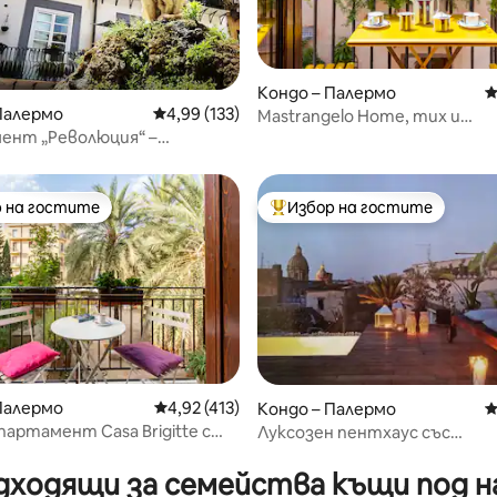
т 5, 182 отзива
Кондо – Палермо
С
Палермо
Средна оценка: 4,99 от 5, 133 отзива
4,99 (133)
Mastrangelo Home, тих и
очарователен
ент „Революция“ –
еският център на Палермо
 на гостите
Избор на гостите
улярен избор на гостите
Най-популярен избор на гос
Палермо
Средна оценка: 4,92 от 5, 413 отзива
4,92 (413)
Кондо – Палермо
С
артамент Casa Brigitte с
Луксозен пентхаус със
т 5, 344 отзива
ъм градината
самостоятелен басейн на п
дходящи за семейства къщи под н