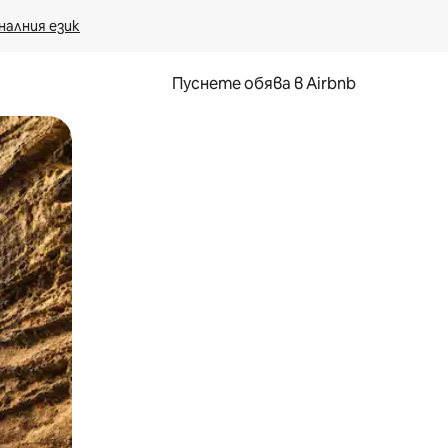
налния език
Пуснете обява в Airbnb