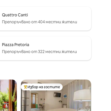
Quattro Canti
Препоръчвано от 404 местни жители
Piazza Pretoria
Препоръчвано от 322 местни жители
Избор на гостите
тите
Най-популярен избор на гостите