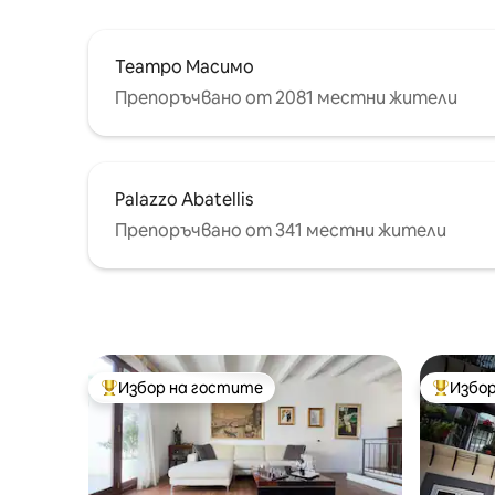
Театро Масимо
Препоръчвано от 2081 местни жители
Palazzo Abatellis
Препоръчвано от 341 местни жители
Избор на гостите
Избор
Най-популярен избор на гостите
Най-поп