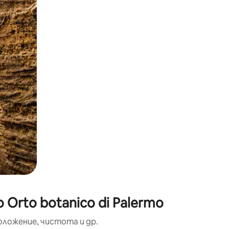
окосване или плъзгане.
Orto botanico di Palermo
оложение, чистота и др.