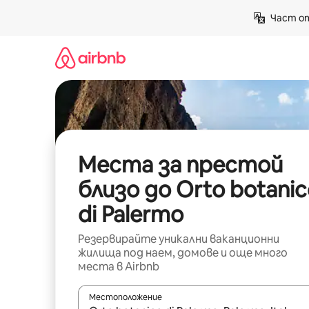
Пропускане
Част от
към
съдържанието
Места за престой
близо до Orto botani
di Palermo
Резервирайте уникални ваканционни
жилища под наем, домове и още много
места в Airbnb
Местоположение