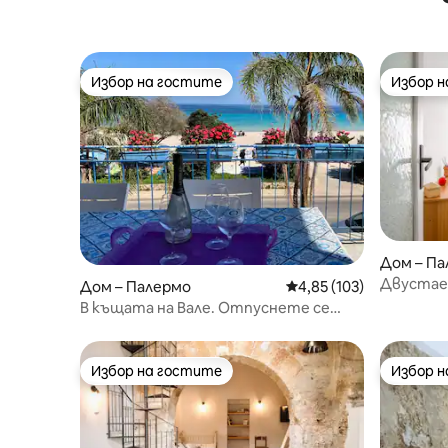
Избор на гостите
Избор 
Избор на гостите
Избор 
Дом – П
Двустае
Дом – Палермо
Средна оценка: 4,85 о
4,85 (103)
пчелите
В къщата на Вале. Отпуснете се
пред плажа Мондело
Избор на гостите
Избор 
Избор на гостите
Избор 