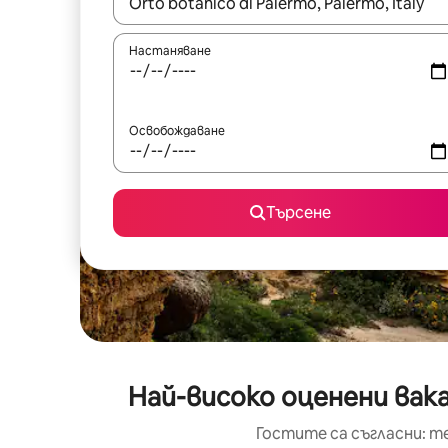
Когато резултатите се покажат, използвайт
Настаняване
Освобождаване
Търсене
Най-високо оценени вака
Гостите са съгласни: т