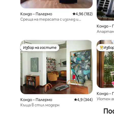
Кондо – Палермо
Средна оценка: 4,96 о
4,96 (182)
Среща на терасата с изглед и
частен паркинг
Кондо – 
Апартам
историч
Избор на гостите
Избор
Избор на гостите
Най-поп
Кондо – 
Уютен ап
Кондо – Палермо
Средна оценка: 4,9 о
4,9 (344)
изглед к
Къща в стил модерн
По