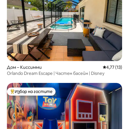
Дом – Киссимми
Средна оценк
4,77 (13)
Orlando Dream Escape | Частен басейн | Disney
Избор на гостите
Най-популярен избор на гостите