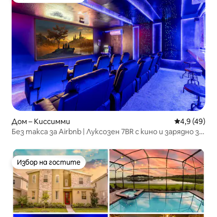
Избор на гостите
Дом – Киссимми
Средна оцен
4,9 (49)
Без такса за Airbnb | Луксозен 7BR с кино и зарядно за
електромобили!
Избор на гостите
Избор на гостите