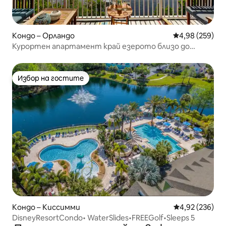
Кондо – Орландо
Средна оценка
4,98 (259)
Курортен апартамент край езерото близо до
Дисни и Юнивърсъл
Избор на гостите
Избор на гостите
Кондо – Киссимми
Средна оценка
4,92 (236)
DisneyResortCondo• WaterSlides•FREEGolf•Sleeps 5