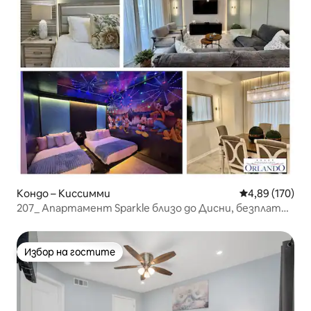
Кондо – Киссимми
Средна оценка
4,89 (170)
207_ Апартамент Sparkle близо до Дисни, безплатен
воден парк
Избор на гостите
Избор на гостите