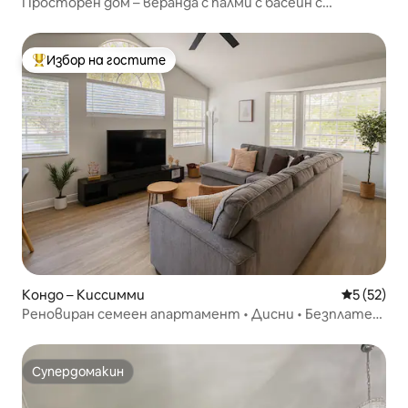
Просторен дом – веранда с палми с басейн с
подгряване и барбекю
Избор на гостите
Най-популярен избор на гостите
Кондо – Киссимми
Средна оц
5 (52)
Реновиран семеен апартамент • Дисни • Безплатен
паркинг
Супердомакин
Супердомакин