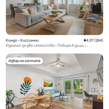
Кондо – Киссимми
Средна оценка
4,97 (264)
Идеално за две семейства • Побира 8 души •
Отлично местоположение
Избор на гостите
Избор на гостите