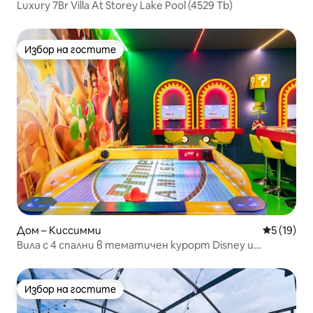
Luxury 7Br Villa At Storey Lake Pool (4529 Tb)
Избор на гостите
Избор на гостите
Дом – Киссимми
Средна оц
5 (19)
Вила с 4 спални в тематичен курорт Disney и
Universal
Избор на гостите
Избор на гостите