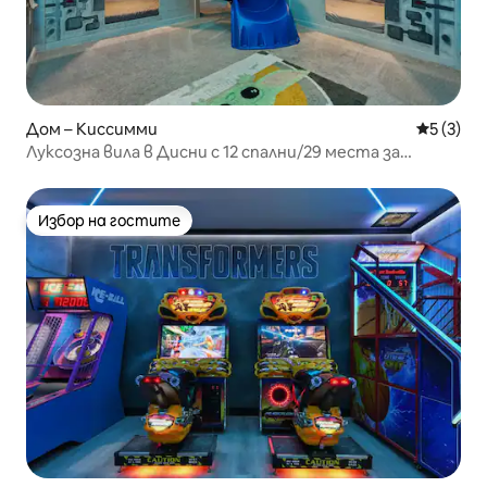
Дом – Киссимми
Средна о
5 (3)
Луксозна вила в Дисни с 12 спални/29 места за
настаняване/аркада/басейн
Избор на гостите
Избор на гостите