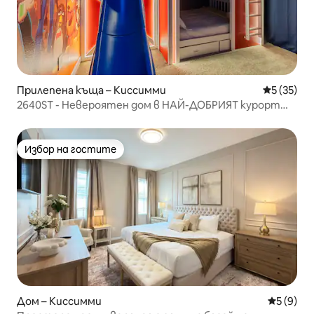
Прилепена къща – Киссимми
Средна оц
5 (35)
2640ST - Невероятен дом в НАЙ-ДОБРИЯТ курорт
близо до Дисни
Избор на гостите
Избор на гостите
Дом – Киссимми
Средна о
5 (9)