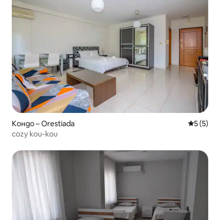
Кондо – Orestiada
Средна о
5 (5)
cozy kou-kou