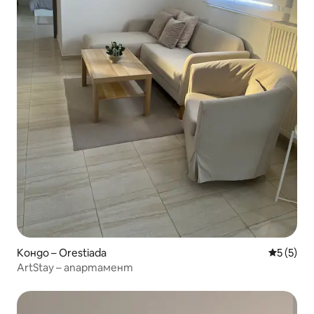
Кондо – Orestiada
Средна о
5 (5)
ArtStay – апартамент