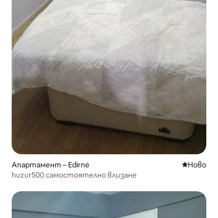
Апартамент – Edirne
Ново мяс
Ново
huzur500 самостоятелно влизане