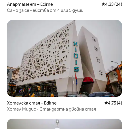
Апартамент – Edirne
Средна оценк
4,33 (24)
Само за семейства от 4 или 5 души
Хотелска стая – Edirne
Средна оцен
4,75 (4)
Хотел Мидис - Стандартна двойна стая