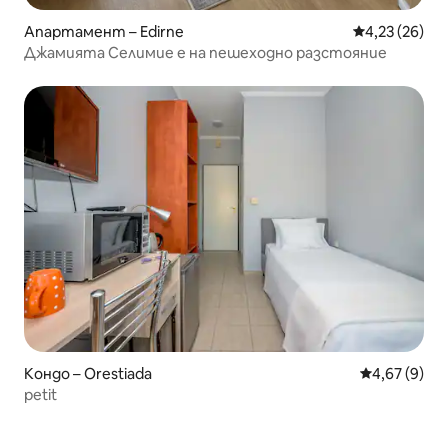
Апартамент – Edirne
Средна оценк
4,23 (26)
Джамията Селимие е на пешеходно разстояние
Кондо – Orestiada
Средна оцен
4,67 (9)
petit