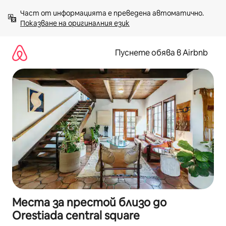
Пропускане
Част от информацията е преведена автоматично. 
към
Показване на оригиналния език
съдържанието
Пуснете обява в Airbnb
Места за престой близо до
Orestiada central square