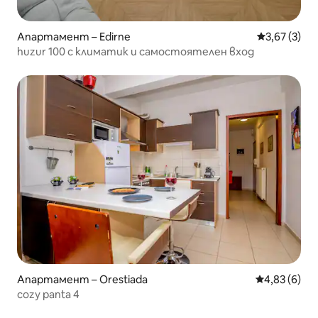
Апартамент – Edirne
Средна оцен
3,67 (3)
huzur 100 с климатик и самостоятелен вход
Апартамент – Orestiada
Средна оцен
4,83 (6)
cozy panta 4