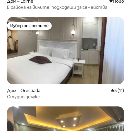
Дом – Edirne
Ново мяс
Ново
В района на вилите, подходящи за семейства
Избор на гостите
Избор на гостите
Дом – Orestiada
Средна оц
5 (11)
Студио делукс