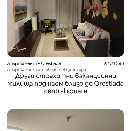
Апартамент – Orestiada
Средна оценк
4,71 (68)
Апартамент от 60 кв. м в центъра
Други страхотни ваканционни
жилища под наем близо до Orestiada
central square