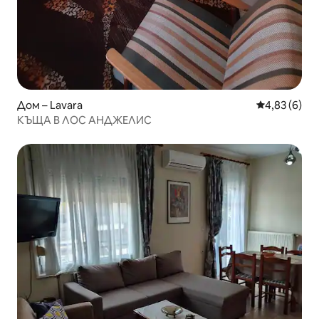
Дом – Lavara
Средна оцен
4,83 (6)
КЪЩА В ЛОС АНДЖЕЛИС