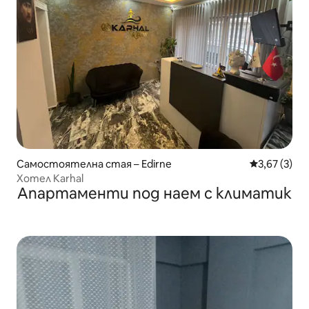
Самостоятелна стая – Edirne
Средна оцен
3,67 (3)
Хотел Karhal
Апартаменти под наем с климатик