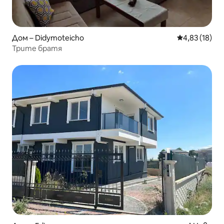
Дом – Didymoteicho
Средна оценк
4,83 (18)
Трите братя