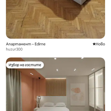
Апартамент – Edirne
Ново мяс
Ново
huzur300
Избор на гостите
Избор на гостите