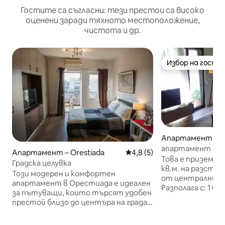
Гостите са съгласни: тези престои са високо
оценени заради тяхното местоположение,
чистота и др.
Избор на гости
Избор на гости
Апартамент – Or
апартамент с гр
Апартамент – Orestiada
Средна оценка: 4,8 от 5, 5
4,8 (5)
Това е приземен
Градска целувка
кв.м. на разсто
Този модерен и комфортен
от централния 
апартамент в Орестиада е идеален
Разполага с: 1 вс
за пътуващи, които търсят удобен
тоалетна с душ, 
престой близо до центъра на града.
легло, разтегат
На пешеходно разстояние гостите
всекидневната,
могат да намерят кафенета,