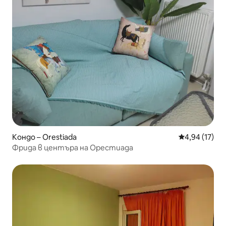
Кондо – Orestiada
Средна оценк
4,94 (17)
Фрида в центъра на Орестиада