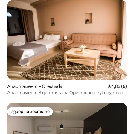
Апартамент – Orestiada
Средна оцен
4,83 (6)
Апартамент в центъра на Орестиада, луксозен дом
за красота
Избор на гостите
Избор на гостите