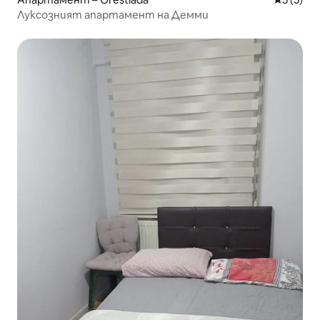
Луксозният апартамент на Демми