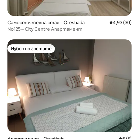
Самостоятелна стая – Orestiada
Средна оценк
4,93 (30)
No125 – City Centre Апартамент
Избор на гостите
Избор на гостите
Апартамент – Orestiada
Средна о
5 (5)