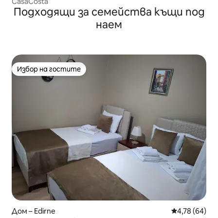
CasaCosta
Подходящи за семейства къщи под
наем
Избор на гостите
Избор на гостите
Дом – Edirne
Средна оценк
4,78 (64)