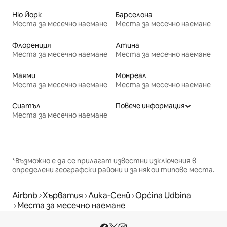
Ню Йорк
Барселона
Места за месечно наемане
Места за месечно наемане
Флоренция
Атина
Места за месечно наемане
Места за месечно наемане
Маями
Монреал
Места за месечно наемане
Места за месечно наемане
Сиатъл
Повече информация
Места за месечно наемане
*Възможно е да се прилагат известни изключения в
определени географски райони и за някои типове места.
Airbnb
Хърватия
Лика-Сенй
Općina Udbina
Места за месечно наемане