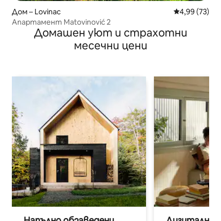
Дом – Lovinac
Средна оценк
4,99 (73)
Апартамент Matovinović 2
Домашен уют и страхотни
месечни цени
Напълно обзаведени
Дигитални н