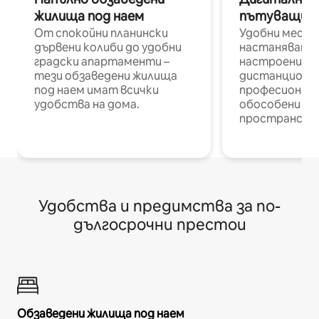
жилища под наем
пътуващи п
От спокойни планински
Удобни места
дървени колиби до удобни
настаняване 
градски апартаменти –
настроени и
тези обзаведени жилища
дистанционн
под наем имат всички
професионалис
удобства на дома.
обособени р
пространств
Удобства и предимства за по-
дългосрочни престои
Обзаведени жилища под наем