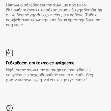
Напълно обзаведените жилища под наем
включват кухня и необходимите ви удобства, за
да живеете удобно за месец или повече. Това е
перфектната алтернатива на преотдаването
под наем.
Гъвкавост, от която се нуждаете
Изберете точните дати за настаняване и
напускане и резервирайте лесно онлайн, без
допълнителни задължения и документи.*