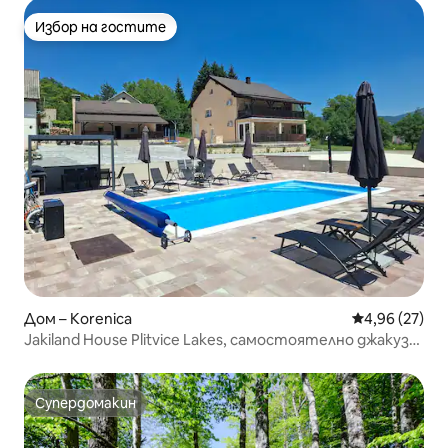
Избор на гостите
Избор на гостите
Дом – Korenica
Средна оценк
4,96 (27)
Jakiland House Plitvice Lakes, самостоятелно джакузи,
приложение 1
Супердомакин
Супердомакин