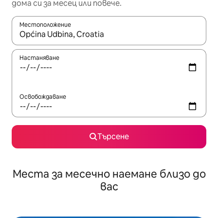
дома си за месец или повече.
Местоположение
Когато резултатите се покажат, използвайте клавишите 
Настаняване
Освобождаване
Търсене
Места за месечно наемане близо до
вас