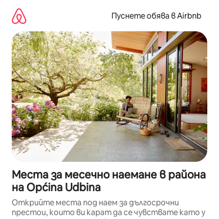
Пропускане
към
Пуснете обява в Airbnb
съдържанието
Места за месечно наемане в района
на Općina Udbina
Открийте места под наем за дългосрочни
престои, които ви карат да се чувствате като у