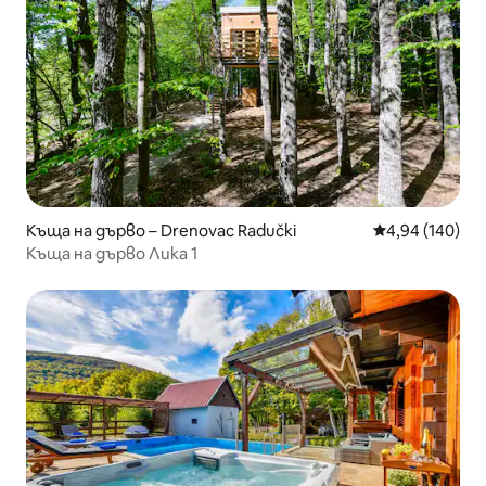
Къща на дърво – Drenovac Radučki
Средна оценка
4,94 (140)
Къща на дърво Лика 1