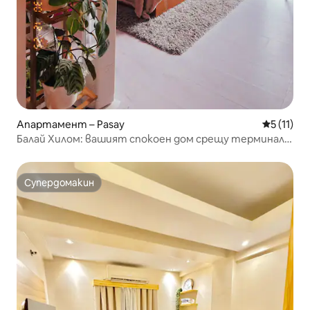
Апартамент – Pasay
Средна оц
5 (11)
Балай Хилом: вашият спокоен дом срещу терминал 3
на летище NAIA
Супердомакин
Супердомакин