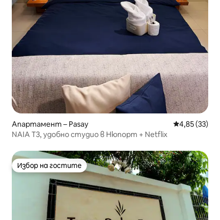
Апартамент – Pasay
Средна оценк
4,85 (33)
NAIA T3, удобно студио в Нюпорт + Netflix
Избор на гостите
Избор на гостите