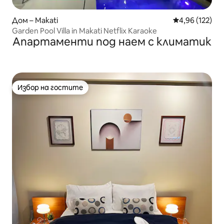
Дом – Makati
Средна оценка
4,96 (122)
Garden Pool Villa in Makati Netflix Karaoke
Апартаменти под наем с климатик
Избор на гостите
Избор на гостите