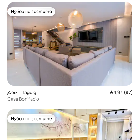
Избор на гостите
Избор на гостите
Дом – Taguig
Средна оценк
4,94 (87)
Casa Bonifacio
Избор на гостите
Избор на гостите