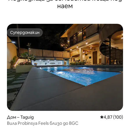
наем
Супердомакин
Супердомакин
Дом – Taguig
Средна оценка
4,87 (100)
Вила Probinsya Feels близо до BGC