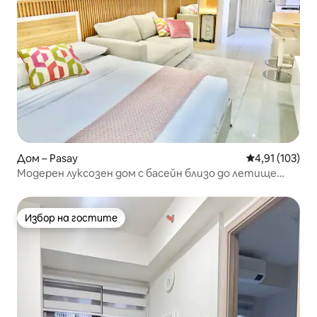
Дом – Pasay
Средна оценка
4,91 (103)
Модерен луксозен дом с басейн близо до летище
MOA NAIA
Избор на гостите
Избор на гостите