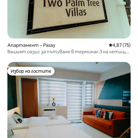
Апартамент – Pasay
Средна оценк
4,87 (75)
Вашият оазис за пътуване в терминал 3 на летище
NAIA
Избор на гостите
Избор на гостите