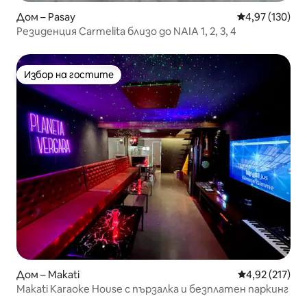
Дом – Pasay
Средна оценка
4,97 (130)
Резиденция Carmelita близо до NAIA 1, 2, 3, 4
Избор на гостите
Избор на гостите
Дом – Makati
Средна оценка
4,92 (217)
Makati Karaoke House с пързалка и безплатен паркинг