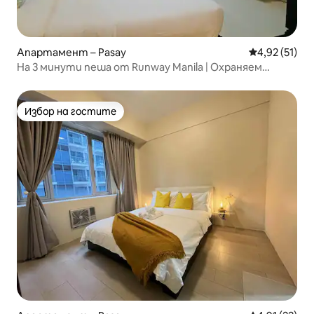
Апартамент – Pasay
Средна оценк
4,92 (51)
На 3 минути пеша от Runway Manila | Охраняем
апартамент
Избор на гостите
Избор на гостите