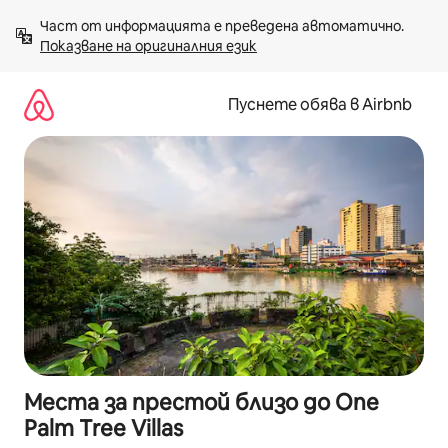
Пропускане
Част от информацията е преведена автоматично. 
към
Показване на оригиналния език
съдържанието
Пуснете обява в Airbnb
Места за престой близо до One
Palm Tree Villas