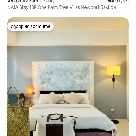
Апартамент – Pasay
Средна оценк
4,91 (33)
NAIA Stay 1BR One Palm Tree Villas Newport Балкон
Избор на гостите
Избор на гостите