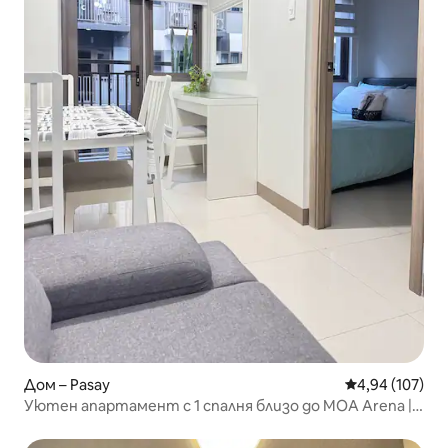
Дом – Pasay
Средна оценка
4,94 (107)
Уютен апартамент с 1 спалня близо до MOA Arena |
NAIA | Подходящ за работа от вкъщи