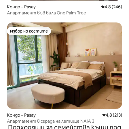
Кондо – Pasay
Средна оценк
4,8 (246)
Апартамент във вила One Palm Tree
Избор на гостите
Избор на гостите
Кондо – Pasay
Средна оценк
4,8 (213)
Апартамент в сграда на летище NAIA 3
Подходящи за семейства къщи под