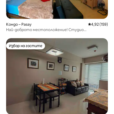
Кондо – Pasay
Средна оценка
4,92 (159)
Най-доброто местоположение! Студио
апартамент до летище Манила
Избор на гостите
Избор на гостите