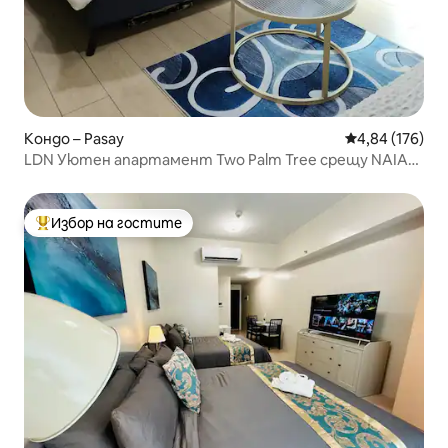
Кондо – Pasay
Средна оценка
4,84 (176)
LDN Уютен апартамент Two Palm Tree срещу NAIA
T3
Избор на гостите
Най-популярен избор на гостите