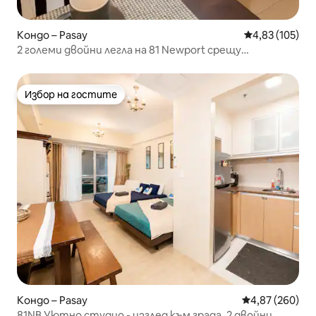
Кондо – Pasay
Средна оценка
4,83 (105)
2 големи двойни легла на 81 Newport срещу
Терминал 3 на летище NAIA
Избор на гостите
Избор на гостите
Кондо – Pasay
Средна оценка
4,87 (260)
81NB Уютно студио - изглед към града, 2 двойни