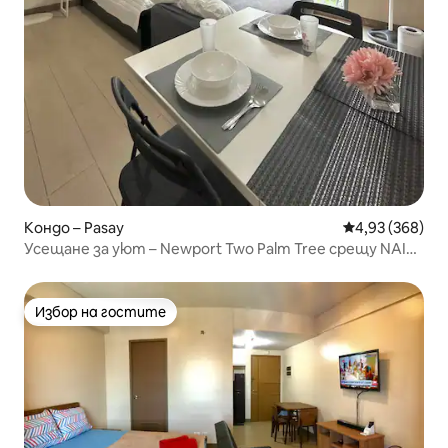
Кондо – Pasay
Средна оценка
4,93 (368)
Усещане за уют – Newport Two Palm Tree срещу NAIA
T3
Избор на гостите
Избор на гостите