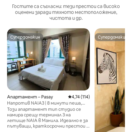
Гостите са съгласни: тези престои са високо
оценени заради тяхното местоположение,
чистота и др.
Супердомакин
Супердомакин
Супердомакин
Супердомакин
Апартамент – Pasay
Средна оценка: 4,74 от 5, 11
4,74 (114)
Напротив NAIA3 | 8 минути пеша,
изглед към летището, балкон
Този апартамент тип студио се
намира срещу терминал 3 на
летище NAIA в Манила. Идеално е за
пътуващи, краткосрочни престои и
почивки. Ако имате лек багаж,