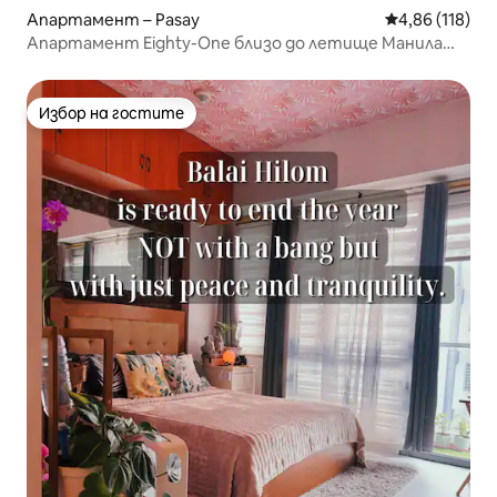
Апартамент – Pasay
Средна оценка
4,86 (118)
Апартамент Eighty-One близо до летище Манила
NAIAT3 -C42A
Избор на гостите
Избор на гостите