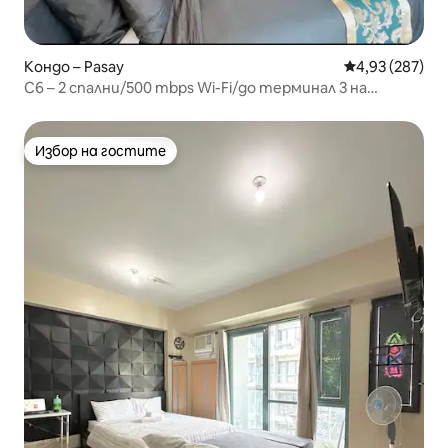
Кондо – Pasay
Средна оценка
4,93 (287)
C6 – 2 спални/500 mbps Wi-Fi/до терминал 3 на
летище NAIA/81 кв. м/Netflix безплатно
Избор на гостите
Избор на гостите