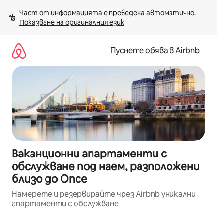
Пропускане
Част от информацията е преведена автоматично. 
към
Показване на оригиналния език
съдържанието
Пуснете обява в Airbnb
Ваканционни апартаменти с
обслужване под наем, разположени
близо до Once
Намерете и резервирайте чрез Airbnb уникални
апартаменти с обслужване