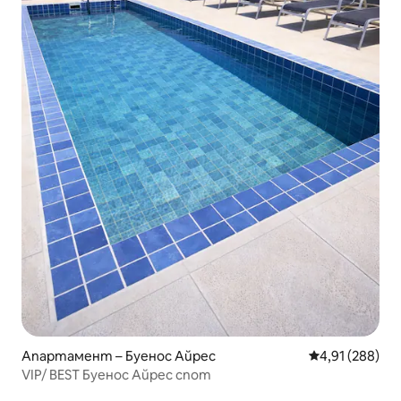
Апартамент – Буенос Айрес
Средна оценка
4,91 (288)
VIP/ BEST Буенос Айрес спот