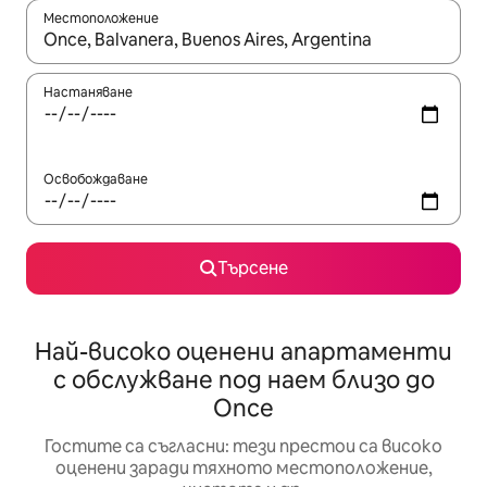
Местоположение
Когато резултатите се покажат, използвайте клавишите 
Настаняване
Освобождаване
Търсене
Най-високо оценени апартаменти
с обслужване под наем близо до
Once
Гостите са съгласни: тези престои са високо
оценени заради тяхното местоположение,