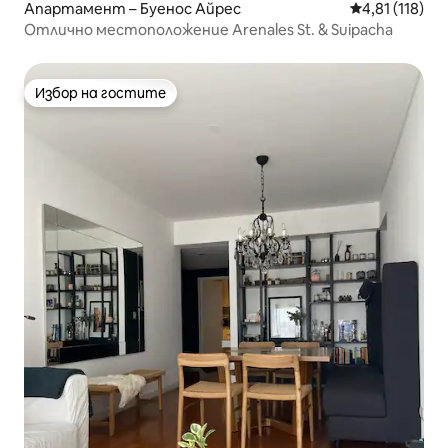
Апартамент – Буенос Айрес
Средна оценка
4,81 (118)
Отлично местоположение Arenales St. & Suipacha
Избор на гостите
Избор на гостите