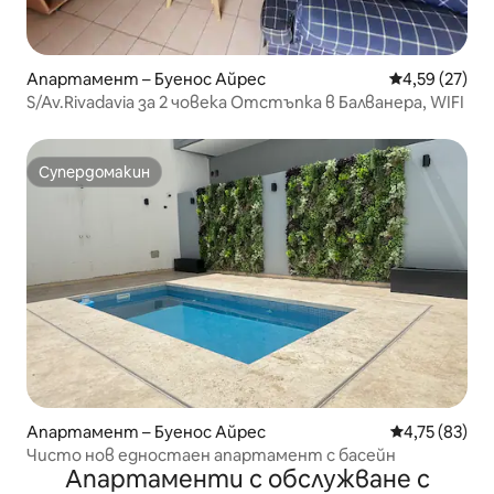
Апартамент – Буенос Айрес
Средна оценк
4,59 (27)
S/Av.Rivadavia за 2 човека Отстъпка в Балванера, WIFI
Супердомакин
Супердомакин
Апартамент – Буенос Айрес
Средна оценк
4,75 (83)
Чисто нов едностаен апартамент с басейн
Апартаменти с обслужване с