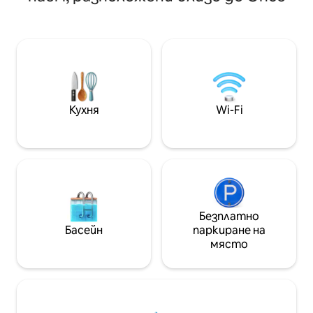
може да предложи: ресторанти,
микровълнова печ
музеи, паркове и нощен живот. Ще
климатика, 2 тел
живеете като местните жители в
Fi, пружина на л
автентичен, но изискан квартал,
сграда с различн
безопасен и изпълнен с живот по
24-часова охран
всяко време. Отлично
басейн, тенис к
местоположение за придвижване из
ресторант, фитн
Буенос Айрес.
Кухня
Wi-Fi
Безплатно
Басейн
паркиране на
място