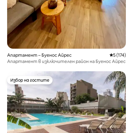
Апартамент – Буенос Айрес
Средна оце
5 (174)
Апартамент в изключителен район на ​​Буенос Айрес
Избор на гостите
Избор на гостите