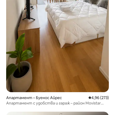
Апартамент – Буенос Айрес
Средна оценка
4,96 (273)
Апартамент с удобства и гараж – район Movistar
Arena