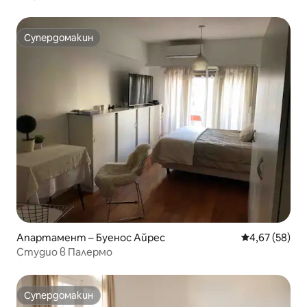
Pacífico
Супердомакин
Супердомакин
Апартамент – Буенос Айрес
Средна оценк
4,67 (58)
Студио в Палермо
Супердомакин
Супердомакин