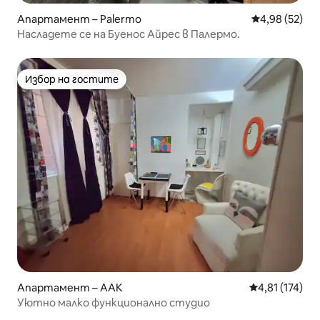
Апартамент – Palermo
Средна оценк
4,98 (52)
Насладете се на Буенос Айрес в Палермо.
Избор на гостите
Избор на гостите
Апартамент – AAK
Средна оценка
4,81 (174)
Уютно малко функционално студио