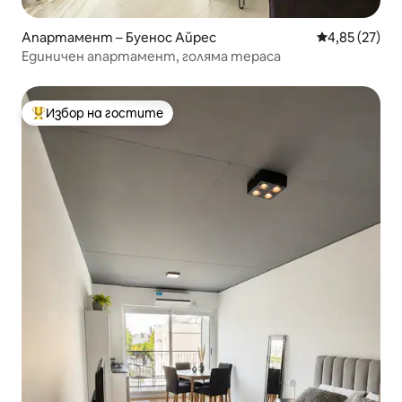
Апартамент – Буенос Айрес
Средна оценк
4,85 (27)
Единичен апартамент, голяма тераса
Избор на гостите
Най-популярен избор на гостите