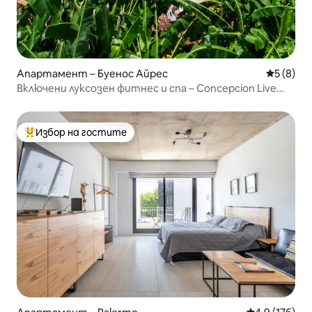
Апартамент – Буенос Айрес
Средна о
5 (8)
Включени луксозен фитнес и спа – Concepcion Live
Palermo
Избор на гостите
Най-популярен избор на гостите