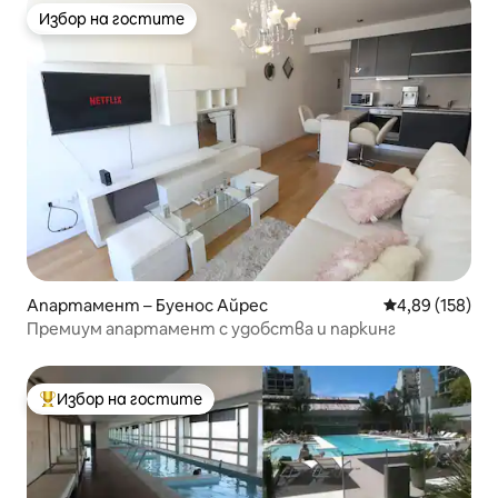
Избор на гостите
Избор на гостите
Апартамент – Буенос Айрес
Средна оценка
4,89 (158)
Премиум апартамент с удобства и паркинг
Избор на гостите
Най-популярен избор на гостите