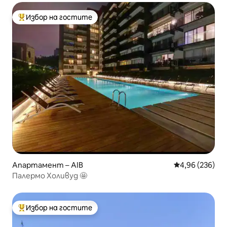
Избор на гостите
Най-популярен избор на гостите
Апартамент – AIB
Средна оценка
4,96 (236)
Палермо Холивуд 🤩
Избор на гостите
Най-популярен избор на гостите