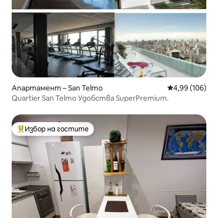
Апартамент – San Telmo
Средна оценка
4,99 (106)
Quartier San Telmo Удобства SuperPremium.
Избор на гостите
Най-популярен избор на гостите