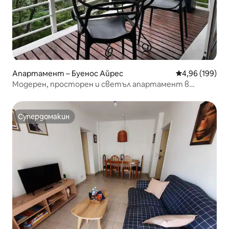
Апартамент – Буенос Айрес
Средна оценка
4,96 (199)
Модерен, просторен и светъл апартамент в
Палермо, Wi-Fi 300 MB
Супердомакин
Супердомакин