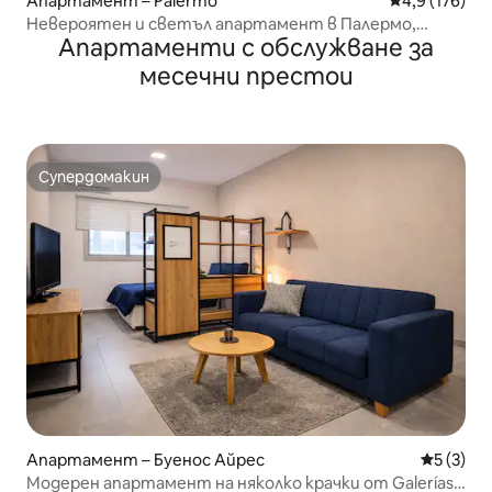
Апартамент – Palermo
Средна оценк
4,9 (176)
Невероятен и светъл апартамент в Палермо,
Апартаменти с обслужване за
Холивуд
месечни престои
Супердомакин
Супердомакин
Апартамент – Буенос Айрес
Средна о
5 (3)
Модерен апартамент на няколко крачки от Galerías