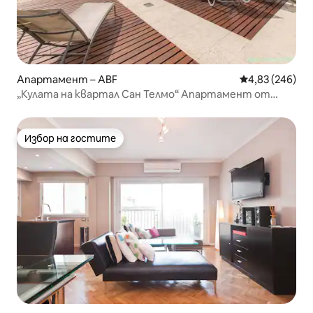
Апартамент – ABF
Средна оценка
4,83 (246)
„Кулата на квартал Сан Телмо“ Апартамент от
категория
Избор на гостите
Избор на гостите