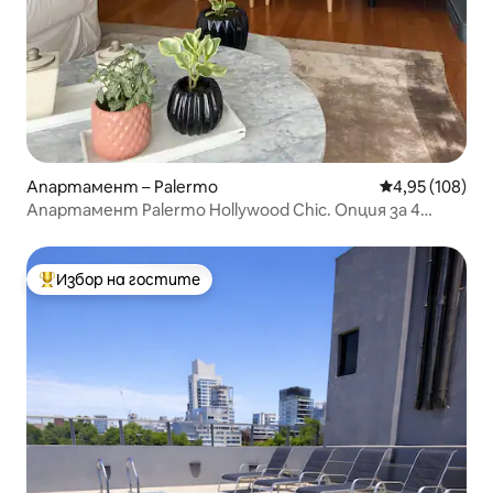
Апартамент – Palermo
Средна оценка
4,95 (108)
Апартамент Palermo Hollywood Chic. Опция за 4
гости
Избор на гостите
Най-популярен избор на гостите