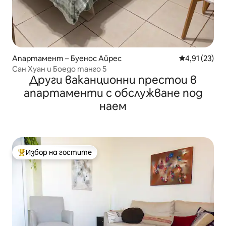
Апартамент – Буенос Айрес
Средна оценк
4,91 (23)
Сан Хуан и Боедо танго 5
Други ваканционни престои в
апартаменти с обслужване под
наем
Избор на гостите
Най-популярен избор на гостите