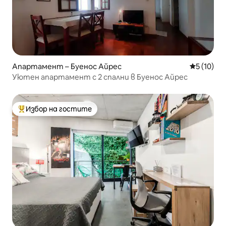
Апартамент – Буенос Айрес
Средна оц
5 (10)
Уютен апартамент с 2 спални в Буенос Айрес
Избор на гостите
Най-популярен избор на гостите