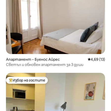
Апартамент – Буенос Айрес
Средна оценк
4,69 (13)
Светъл и обновен апартамент за 3 души
Избор на гостите
Най-популярен избор на гостите