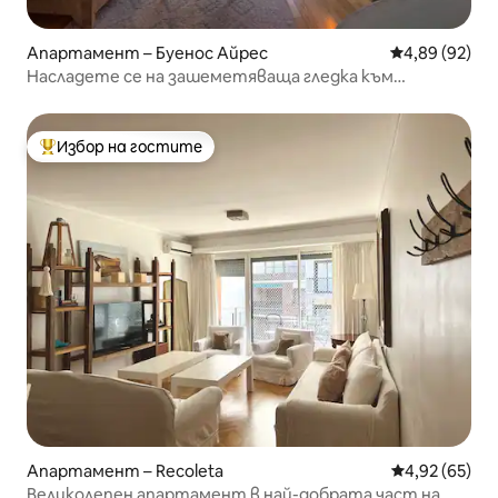
Апартамент – Буенос Айрес
Средна оценк
4,89 (92)
Насладете се на зашеметяваща гледка към
Палермо, басейн, фитнес зала, денонощна охрана
Избор на гостите
Най-популярен избор на гостите
Апартамент – Recoleta
Средна оценк
4,92 (65)
Великолепен апартамент в най-добрата част на