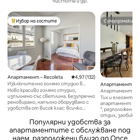
чистота и др.
Избор на гостите
Супердомакин
Най-популярен избор на гостите
Супердомакин
Апартамент – Recoleta
Средна оценка: 4,97 от 5, 13
4,97 (132)
Изключително голямо студио в
Апартамент – 
сърцето на Реколета
Ново красиво голямо студио,
Апартамент Pre
изпълнено със светлина. Безупречно
Басейн, охрана, 
Тих и елегантен
реновирано, напълно оборудвано с
апартамент в ка
удобства от висок клас: всичко
“, разположен в н
блести и ще се насладите на много
отдих, заобикол
грижливо подбрани детайли, за да се
Популярни удобства за
гастрономия, ма
почувствате добре дошли. На
туристически ц
апартаментите с обслужване под
пешеходно разстояние от всички
транспорт. Напълно оборудвано за
наем, разположени близо до Once
страхотни неща, които Реколета
4 души разполага