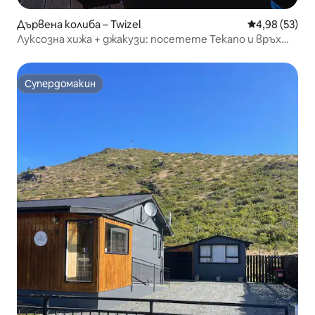
Дървена колиба – Twizel
Средна оценк
4,98 (53)
Луксозна хижа + джакузи: посетете Текапо и връх
Кук
Супердомакин
Супердомакин