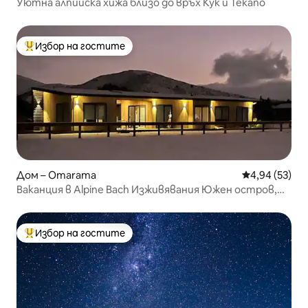
Уютна алпийска хижа близо до връх Кук и Текапо
Избор на гостите
Най-популярен избор на гостите
Дом – Omarama
Средна оценк
4,94 (53)
Ваканция в Alpine Bach Изживявания Южен остров,
Нова Зеландия
Избор на гостите
Най-популярен избор на гостите