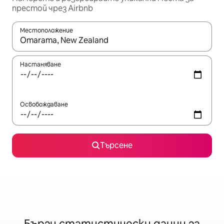
престой чрез Airbnb
Местоположение
Когато резултатите се покажат, използвайте клавишите 
Настаняване
Освобождаване
Търсене
Бързи статистически данни за