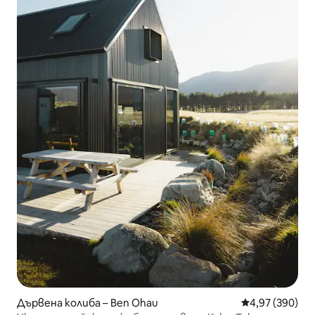
Дървена колиба – Ben Ohau
Средна оценка
4,97 (390)