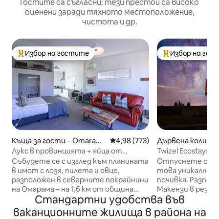
Гостите са съгласни: тези престои са високо
оценени заради тяхното местоположение,
чистота и др.
Избор на гостите
Избор на гос
Най-популярен избор на гостите
Най-популярен 
Къща за гости – Omaram
Средна оценка: 4,98 от 5, 773
4,98 (773)
Дървена колиба 
a
u
Лукс в провинцията + яйца от
Twizel Ecostays.
свободно отглеждани кокошки за
отдих.
Събудете се с изглед към планината
Отпуснете се и
закуска
в имот с лозя, пилета и овце,
това уникално и
разположен в северните покрайнини
почивка. Разпол
на Омарама – на 1,6 км от община
Макензи в резер
Стандартни удобства във
Омарама. Велосипедна писта A2O на
с 10 акра частна
входа. Голям парк като терени с
към планинската
ваканционните жилища в района на
къща на собствениците. Барбекю/
Тази сладка малк