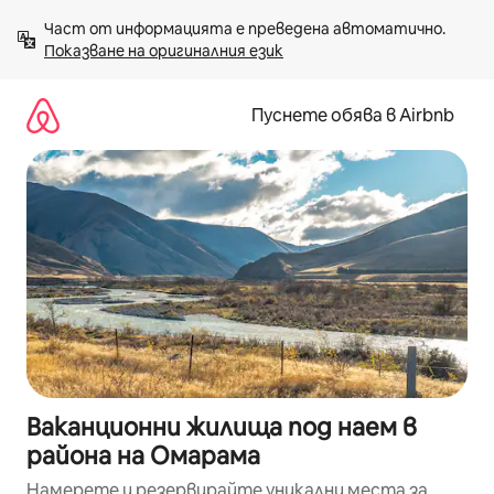
Пропускане
Част от информацията е преведена автоматично. 
към
Показване на оригиналния език
съдържанието
Пуснете обява в Airbnb
Ваканционни жилища под наем в
района на Омарама
Намерете и резервирайте уникални места за