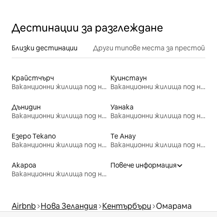
Дестинации за разглеждане
Близки дестинации
Други типове места за престой
Крайстчърч
Куинстаун
Ваканционни жилища под наем
Ваканционни жилища под наем
Дънидин
Уанака
Ваканционни жилища под наем
Ваканционни жилища под наем
Езеро Текапо
Те Анау
Ваканционни жилища под наем
Ваканционни жилища под наем
Акароа
Повече информация
Ваканционни жилища под наем
Airbnb
Нова Зеландия
Кентърбъри
Омарама