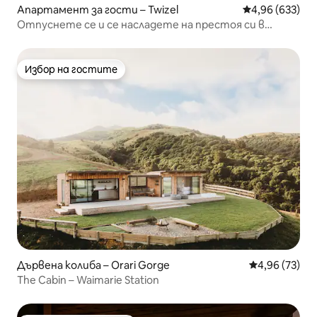
Апартамент за гости – Twizel
Средна оценка
4,96 (633)
Отпуснете се и се насладете на престоя си в
Corner Retreat
Избор на гостите
Избор на гостите
Дървена колиба – Orari Gorge
Средна оценк
4,96 (73)
The Cabin – Waimarie Station