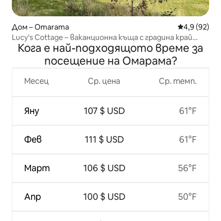
Дом – Omarama
Средна оцен
4,9 (92)
Lucy's Cottage – ваканционна къща с градина край
Кога е най-подходящото време за
реката
посещение на Омарама?
Месец
Ср. цена
Ср. темп.
Яну
107 $ USD
61°F
Фев
111 $ USD
61°F
Март
106 $ USD
56°F
Апр
100 $ USD
50°F