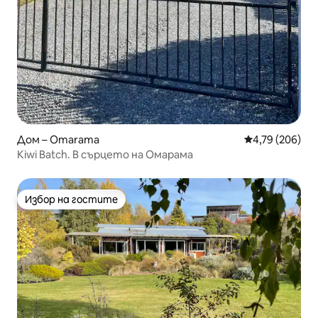
Дом – Omarama
Средна оценка
4,79 (206)
Kiwi Batch. В сърцето на Омарама
Избор на гостите
Избор на гостите