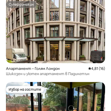
Супердомакин
Супердомакин
Апартамент – Голям Лондон
Средна оценк
4,81 (16)
Шикозен и уютен апартамент в Падингтън
Избор на гостите
Избор на гостите