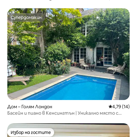
2 спални • 2 бани • 8 места за настаняване
Супердомакин
Супердомакин
Дом – Голям Лондон
Средна оценк
4,79 (14)
Басейн и пиано в Кенсингтън | Уникално място с
3 спални, климатик и градина
Избор на гостите
Избор на гостите