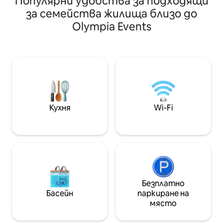
Популярни удобства за подходящи
които обичат уединението и
бокс . Намира се над градина, която
за семейства жилища близо до
допълнителното пространство.
ще помогне за п
Olympia Events
Двете тихи и спокойни спални
престой. Наблизо има автобусна
разполагат с 1 двойно легло
спирка с 2 марш
(UK King size) и 1 двойно легло
да ви отведат д
(UK Double) и изглед към градината.
Лондон за кратко
С две бани, едната с вана, другата с
няколко минути
душ - вие и гостите ще се
стигнете до търгов
чувствате комфортно.
Westfield, излож
Транспортните връзки са най -
музея на дизайна,
добрите в Лондон, където сте на
тенис кортове 
Кухня
Wi-Fi
кратко разстояние с влак до най -
японска градина, A
добрите атракции, магазини и
университети.
Безплатно
Басейн
паркиране на
място