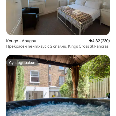
Кондо – Лондон
Средна оценка
4,82 (230)
Прекрасен пентхаус с 2 спални, Kings Cross St Pancras
Супердомакин
Супердомакин