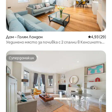
Дом – Голям Лондон
Средна оценк
4,93 (29)
Уединено място за почивка с 2 спални в Кенсингтън |
110 м²
Супердомакин
Супердомакин