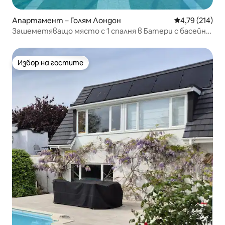
Апартамент – Голям Лондон
Средна оценка
4,79 (214)
Зашеметяващо място с 1 спалня в Батери с басейн,
фитнес зала и покрив
Избор на гостите
Избор на гостите