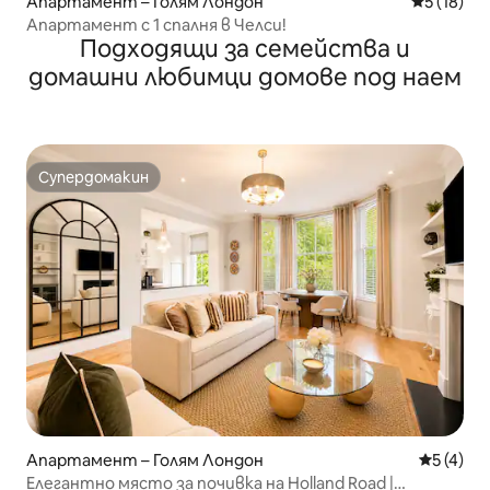
Апартамент – Голям Лондон
Средна оц
5 (18)
Апартамент с 1 спалня в Челси!
Подходящи за семейства и
домашни любимци домове под наем
Супердомакин
Супердомакин
Апартамент – Голям Лондон
Средна о
5 (4)
Елегантно място за почивка на Holland Road |