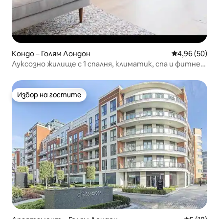
Кондо – Голям Лондон
Средна оценк
4,96 (50)
Луксозно жилище с 1 спалня, климатик, спа и фитнес
зала в Кенсингтън
Избор на гостите
Избор на гостите