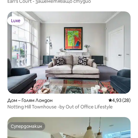
Earl's Court - зашеметяващо студио
Luxe
Luxe
Дом – Голям Лондон
Средна оценк
4,93 (28)
Notting Hill Townhouse -by Out of Office Lifestyle
Супердомакин
Супердомакин