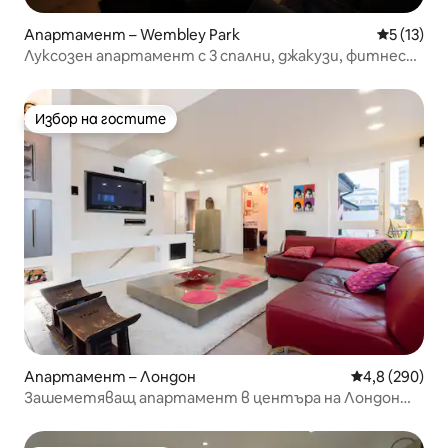
Апартамент – Wembley Park
Средна оц
5 (13)
Луксозен апартамент с 3 спални, джакузи, фитнес
зала и места за 10 души в Уембли Парк
Избор на гостите
Избор на гостите
Апартамент – Лондон
Средна оценк
4,8 (290)
Зашеметяващ апартамент в центъра на Лондон
близо до Лондонския мост