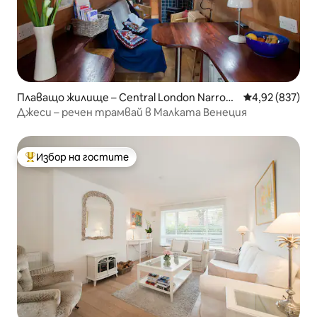
Плаващо жилище – Central London Narrow
Средна оценка
4,92 (837)
boat
Джеси – речен трамвай в Малката Венеция
Избор на гостите
Най-популярен избор на гостите