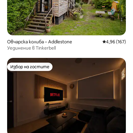
Овчарска колиба – Addlestone
Средна оценка
4,96 (167)
Уединение в Tinkerbell
Избор на гостите
Избор на гостите