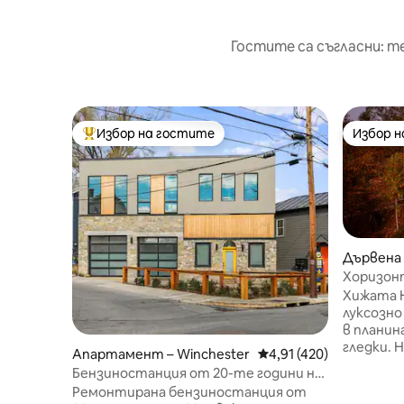
Гостите са съгласни: т
Избор на гостите
Избор 
Най-популярен избор на гостите
Избор 
Дървена 
Хоризонт
камини, 
Хижата H
електро
луксозно
в планин
гледки. 
Апартамент – Winchester
Средна оценка: 4,91 о
4,91 (420)
самосто
Бензиностанция от 20-те години на
с хидром
миналия век в Стария град с
Ремонтирана бензиностанция от
гмуркане 