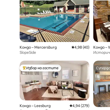
Кондо – Mercersburg
Средна оценка: 4,98 
4,98 (40)
Кондо – 
SlopeSide
Историч
спални в
Избор на гостите
Суперд
Най-популярен избор на гостите
Суперд
Кондо – Leesburg
Средна оценка: 4,94 о
4,94 (279)