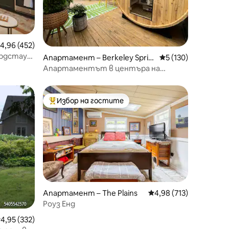
редна оценка: 4,96 от 5, 452 отзива
4,96 (452)
рдстаун
Апартамент – Berkeley Sprin
Средна оценка: 5 
5 (130)
палня
gs
Апартаментът в центъра на
Крийксайд
Избор на гостите
тите
Най-популярен избор на гостите
Апартамент – The Plains
Средна оценка: 4,98 
4,98 (713)
Роуз Енд
редна оценка: 4,95 от 5, 332 отзива
4,95 (332)