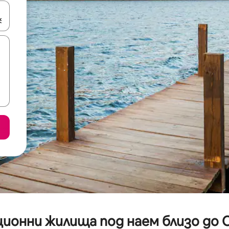
е клавишите със стрелки нагоре и надолу или навигирайте с д
ионни жилища под наем близо до O