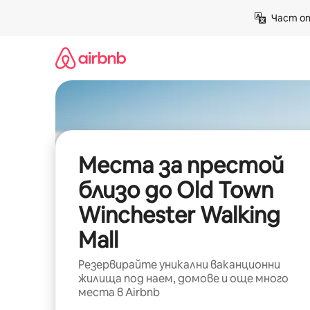
Пропускане
Част от
към
съдържанието
Места за престой
близо до Old Town
Winchester Walking
Mall
Резервирайте уникални ваканционни
жилища под наем, домове и още много
места в Airbnb