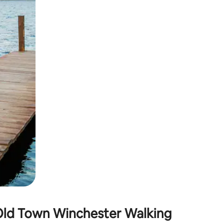
окосване или плъзгане.
ld Town Winchester Walking