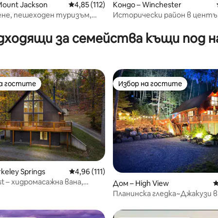
Mount Jackson
Средна оценка: 4,85 от 5, 112 отзива
4,85 (112)
Кондо – Winchester
ене, пешеходен туризъм,
Исторически район в центъ
лукс! в курорта Брайс
Уинчестър
дходящи за семейства къщи под н
на гостите
Избор на гостите
на гостите
Избор на гостите
т 5, 160 отзива
keley Springs
Средна оценка: 4,96 от 5, 111 отзива
4,96 (111)
st – хидромасажна вана,
Дом – High View
С
любимци, огнище, стая за
Планинска гледка~Джакузи в
пещера~50 акра~Пътеки за
АТВ~Риболов~Плуване