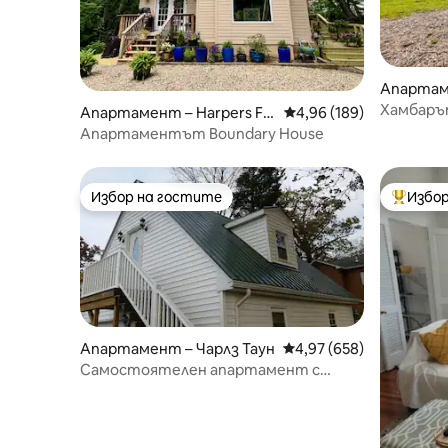
Апартам
Хамбаръ
Апартамент – Harpers Fe
Средна оценка: 4,96 о
4,96 (189)
rry
Апартаментът Boundary House
Избор на гостите
Избор
Избор на гостите
Най-поп
Апартамент – Чарлз Таун
Средна оценка: 4,97 о
4,97 (658)
Самостоятелен апартамент с
кухненски бокс