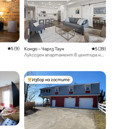
Средна оценка: 5 от 5, 9 отзива
5 (9)
Кондо – Чарлз Таун
Средна оценка: 5
5 (39)
Луксозен апартамент в центъра на
Чарлз Таун
Избор на гостите
тите
Най-популярен избор на гостите