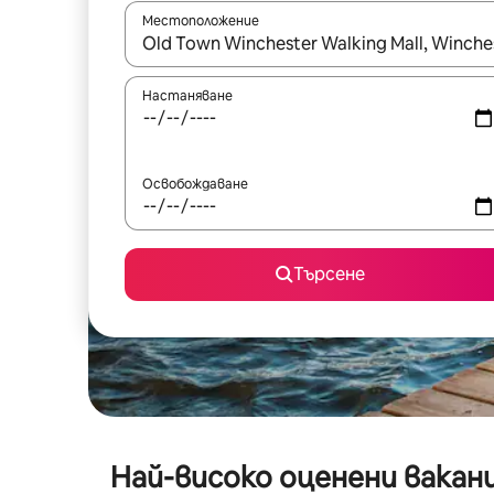
Местоположение
Когато резултатите се покажат, използвайт
Настаняване
Освобождаване
Търсене
Най-високо оценени ваканц