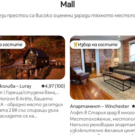
Mall
ези престои са високо оценени заради тяхното местоп
на гостите
Избор на гостите
на гостите
Най-популярен избор на гос
колиба – Luray
Средна оценка: 4,97 от 5, 100 отзива
4,97 (100)
 | Гореща/студена вана,
сауна, щепсел за
orizon в Arête, вашето
мобил
 A - образно място за отдих
Апартамент – Winchester
С
ата 2 BR със спиращи дъха
Лофт в Стария град в много
Насладете се на
т 5, 420 отзива
район в центъра
Местоположение, местопол
ятелна двуетажна веранда
Напълно реновиран апарта
асажна вана, студено
изключително желания цен
и парна сауна с кедър за