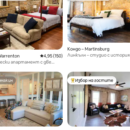
Кондо – Martinsburg
Линкълн – студио с история
от 5, 40 отзива
Warrenton
Средна оценка: 4,95 от 5, 150 отзива
4,95 (150)
ески апартамент с две
 Стария град Уорънтън
омакин
Избор на гостите
омакин
Най-популярен избор на гос
т 5, 279 отзива