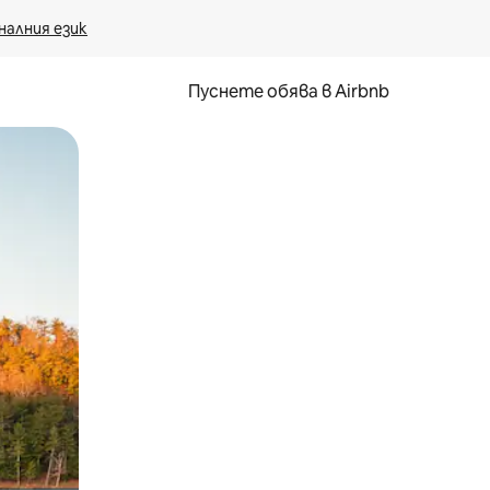
налния език
Пуснете обява в Airbnb