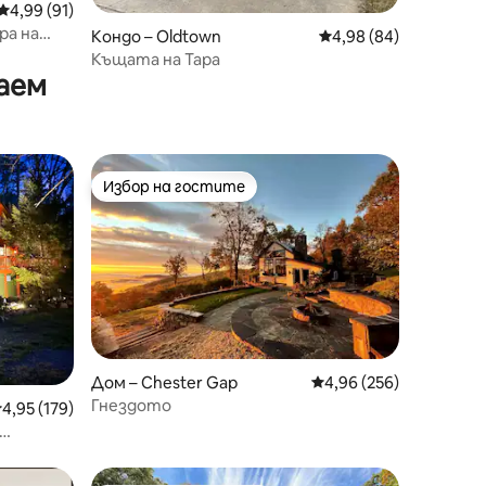
Средна оценка: 4,99 от 5, 91 отзива
4,99 (91)
ра на
Кондо – Oldtown
Средна оценка: 4,98
4,98 (84)
Къщата на Тара
аем
Избор на гостите
Избор на гостите
Дом – Chester Gap
Средна оценка: 4,96 
4,96 (256)
Гнездото
редна оценка: 4,95 от 5, 179 отзива
4,95 (179)