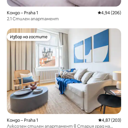
Кондо – Praha 1
Средна оценка
4,94 (206)
2.1 Стилен апартамент
Избор на гостите
Избор на гостите
Кондо – Praha 1
Средна оценка
4,87 (203)
Луксозен стилен апартамент в Стария град на