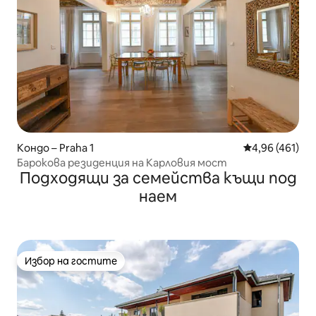
Кондо – Praha 1
Средна оценка
4,96 (461)
Барокова резиденция на Карловия мост
Подходящи за семейства къщи под
наем
Избор на гостите
Избор на гостите