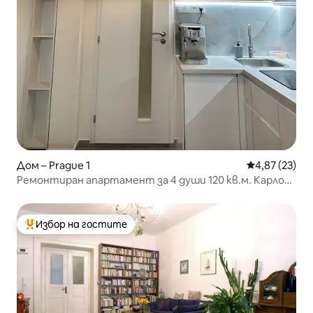
Дом – Prague 1
Средна оценк
4,87 (23)
Ремонтиран апартамент за 4 души 120 кв.м. Карлов
мост 70 м. метро
Избор на гостите
Най-популярен избор на гостите