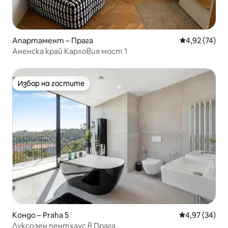
Апартамент – Прага
Средна оценк
4,92 (74)
Аненска край Карловия мост 1
Избор на гостите
Избор на гостите
Кондо – Praha 5
Средна оценк
4,97 (34)
Луксозен пентхаус в Прага