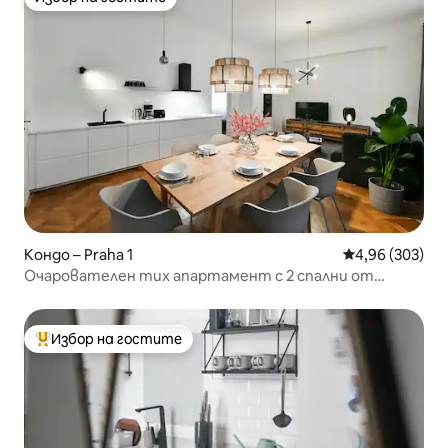
Избор на гостите
Кондо – Praha 1
Средна оценка
4,96 (303)
Очарователен тих апартамент с 2 спални от
Stepan No. 1
Избор на гостите
Най-популярен избор на гостите