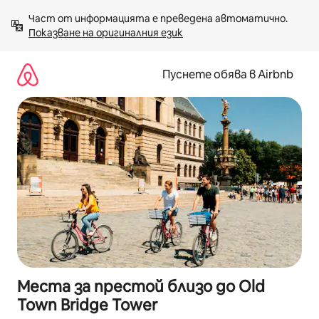
Пропускане
Част от информацията е преведена автоматично. 
към
Показване на оригиналния език
съдържанието
Пуснете обява в Airbnb
Места за престой близо до Old
Town Bridge Tower