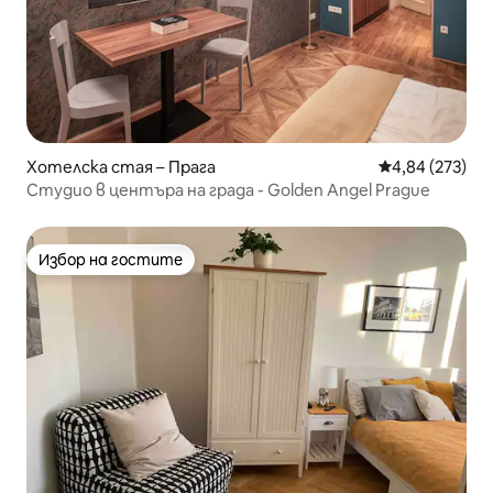
Хотелска стая – Прага
Средна оценка
4,84 (273)
Студио в центъра на града - Golden Angel Prague
Избор на гостите
Избор на гостите