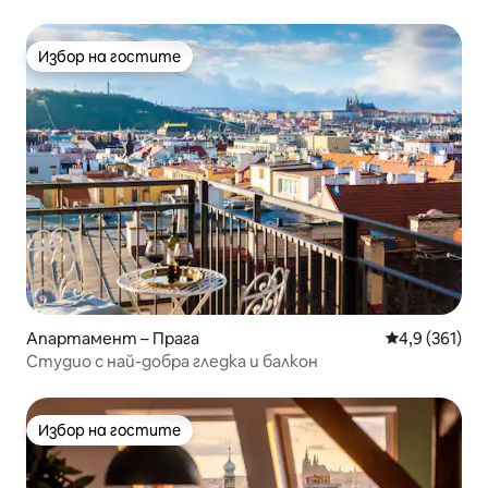
Избор на гостите
Избор на гостите
Апартамент – Прага
Средна оценк
4,9 (361)
Студио с най-добра гледка и балкон
Избор на гостите
Избор на гостите