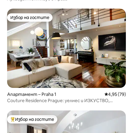
Избор на гостите
Избор на гостите
Апартамент – Praha 1
Средна оценк
4,95 (79)
Couture Residence Prague: уелнес и ИЗКУСТВО,
тераса!
Избор на гостите
Най-популярен избор на гостите