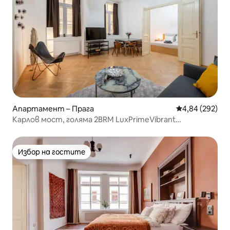
Апартамент – Прага
Средна оценка
4,84 (292)
Карлов мост, голяма 2BRM LuxPrimeVibrant
местоположение
Избор на гостите
Избор на гостите