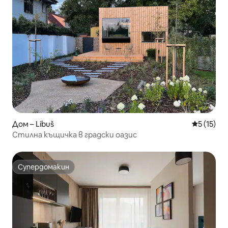
Дом – Libuš
Средна оц
5 (15)
Стилна къщичка в градски оазис
Супердомакин
Супердомакин