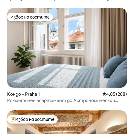
Прага
Избор на гостите
Избор на гостите
Кондо – Praha 1
Средна оценка
4,85 (268)
Романтичен апартамент до Астрономическия
часовник
Избор на гостите
Най-популярен избор на гостите