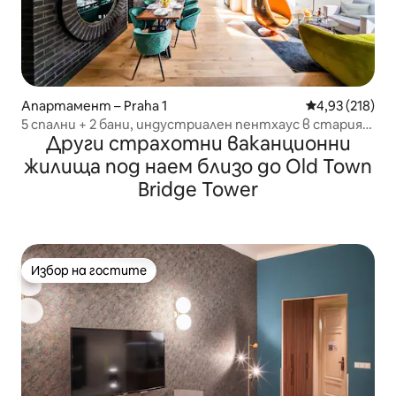
Апартамент – Praha 1
Средна оценка
4,93 (218)
5 спални + 2 бани, индустриален пентхаус в стария
Други страхотни ваканционни
град, климатик
жилища под наем близо до Old Town
Bridge Tower
Избор на гостите
Избор на гостите