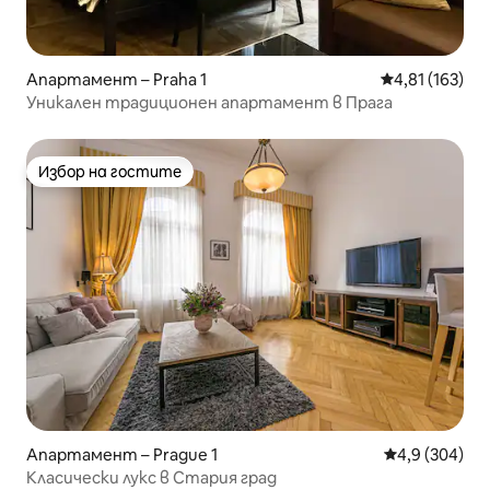
Апартамент – Praha 1
Средна оценка
4,81 (163)
Уникален традиционен апартамент в Прага
Избор на гостите
Избор на гостите
Апартамент – Prague 1
Средна оценк
4,9 (304)
Класически лукс в Стария град