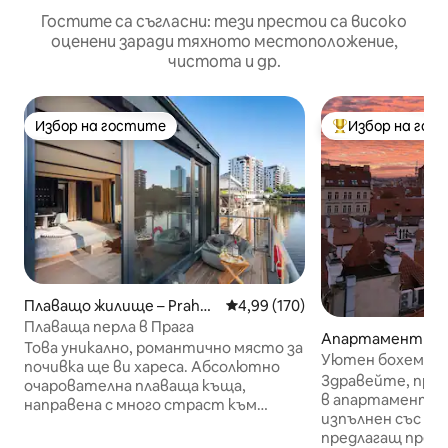
Гостите са съгласни: тези престои са високо
оценени заради тяхното местоположение,
чистота и др.
Избор на гостите
Избор на гос
Избор на гостите
Най-популярен 
Плаващо жилище – Praha
Средна оценка: 4,99 от 5, 170
4,99 (170)
7
Плаваща перла в Прага
Апартамент – П
Това уникално, романтично място за
Уютен бохемски
почивка ще ви хареса. Абсолютно
Group View Charle
Здравейте, при
очарователна плаваща къща,
в апартамента н
направена с много страст към
изпълнен със сл
детайлите и комфорта. Ще
предлагащ прев
изживеете незабравим престой и