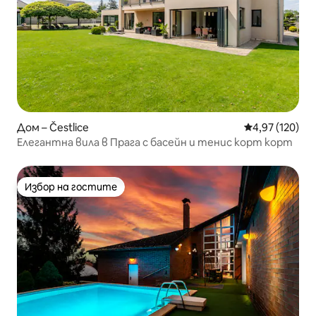
Дом – Čestlice
Средна оценка
4,97 (120)
Елегантна вила в Прага с басейн и тенис корт корт
Избор на гостите
Избор на гостите