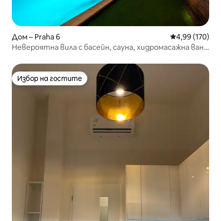
Дом – Praha 6
Средна оценка
4,99 (170)
Невероятна вила с басейн, сауна, хидромасажна вана
и безплатно паркиране
Избор на гостите
Избор на гостите