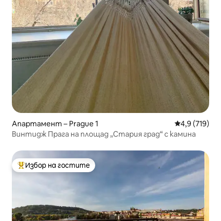
Апартамент – Prague 1
Средна оценк
4,9 (719)
Винтидж Прага на площад „Стария град“ с камина
Избор на гостите
Най-популярен избор на гостите