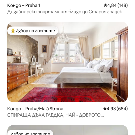
Кондо – Praha 1
Средна оценка
4,84 (148)
Дизайнерски апартамент близо до Стария градски
площад
Избор на гостите
Най-популярен избор на гостите
Кондо – Praha/Malá Strana
Средна оценка
4,93 (684)
СПИРАЩА ДЪХА ГЛЕДКА, НАЙ - ДОБРОТО
МЕСТОПОЛОЖЕНИЕ
Избор на гостите