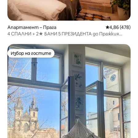
Апартамент – Прага
Средна оценка
4,86 (478)
4 СПАЛНИ + 2★ БАНИ 5 ПРЕЗИДЕНТА до Пражкия
замък, ИЗГЛЕД, КЛИМАТИК
Избор на гостите
Избор на гостите