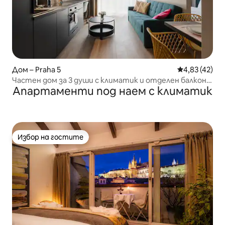
Дом – Praha 5
Средна оценк
4,83 (42)
Частен дом за 3 души с климатик и отделен балкон!
Апартаменти под наем с климатик
Нов
Избор на гостите
Избор на гостите