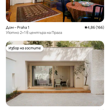
Дом – Praha 1
Средна оценка
4,86 (166)
Уютно 2+1 в центъра на Прага
Избор на гостите
Избор на гостите