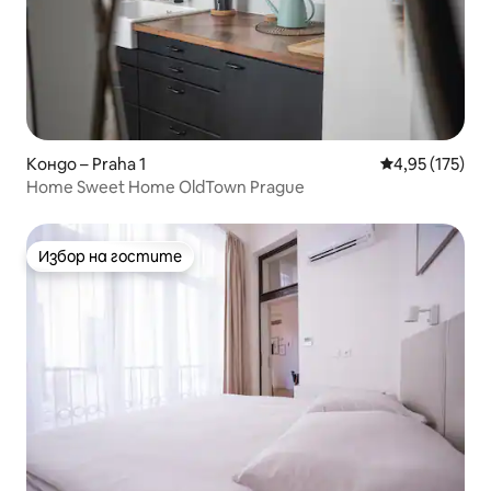
Кондо – Praha 1
Средна оценка
4,95 (175)
Home Sweet Home OldTown Prague
Избор на гостите
Избор на гостите