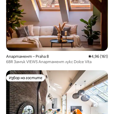
Апартамент – Praha 8
Средна оценка
4,96 (161)
6BR Замък V!EWS Апартамент лукс Dolce Vita
Избор на гостите
Избор на гостите