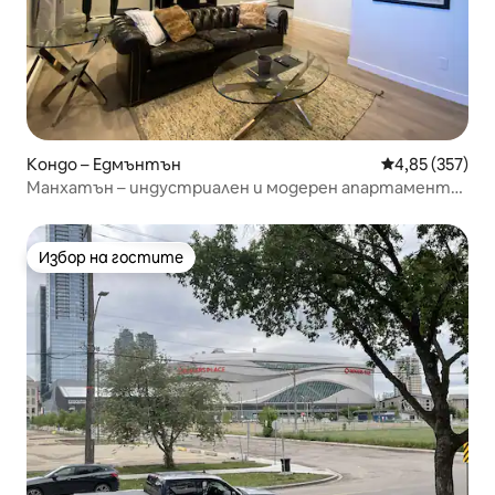
Кондо – Едмънтън
Средна оценка
4,85 (357)
Манхатън – индустриален и модерен апартамент
до LRT
Избор на гостите
Избор на гостите