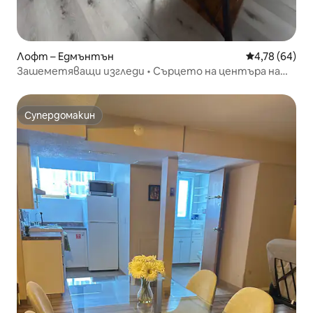
Лофт – Едмънтън
Средна оценк
4,78 (64)
Зашеметяващи изгледи • Сърцето на центъра на
Едмънтън
Супердомакин
Супердомакин