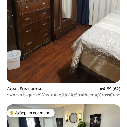
Дом – Едмънтън
Средна оценк
4,69 (62)
dwnHeritageHseWhyteAve/UofA/Strathcona/CrossCancer
Избор на гостите
Най-популярен избор на гостите