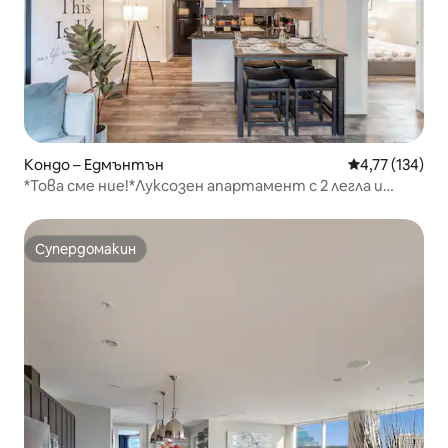
Кондо – Едмънтън
Средна оценка
4,77 (134)
*Това сме ние!*Луксозен апартамент с 2 легла и
климатик в UofA
Супердомакин
Супердомакин