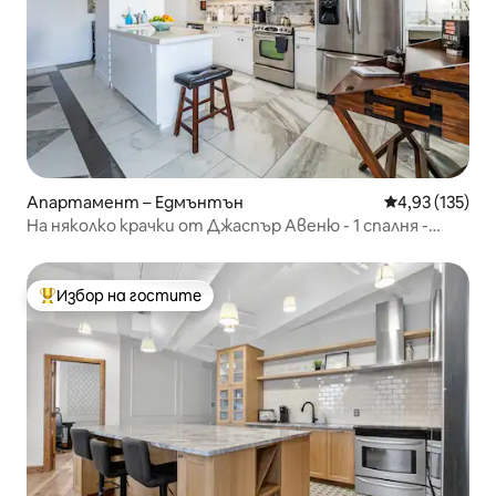
Апартамент – Едмънтън
Средна оценка
4,93 (135)
На няколко крачки от Джаспър Авеню - 1 спалня -
подземен паркинг
Избор на гостите
Най-популярен избор на гостите