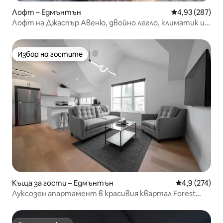
Лофт – Едмънтън
Средна оценка
4,93 (287)
Лофт на Джаспър Авеню, двойно легло, климатик и
подземен паркинг
Избор на гостите
Избор на гостите
Къща за гости – Едмънтън
Средна оценк
4,9 (274)
Луксозен апартамент в красивия квартал Forest
Heights