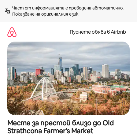
Пропускане
Част от информацията е преведена автоматично. 
към
Показване на оригиналния език
съдържанието
Пуснете обява в Airbnb
Места за престой близо до Old
Strathcona Farmer's Market