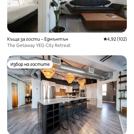
Къща за гости – Едмънтън
Средна оценка
4,92 (102)
The Getaway YEG City Retreat
Избор на гостите
Избор на гостите