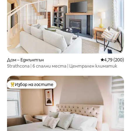
Дом – Едмънтън
Средна оценка
4,79 (200)
Strathcona | 6 спални места | Централен климатик
Избор на гостите
Най-популярен избор на гостите