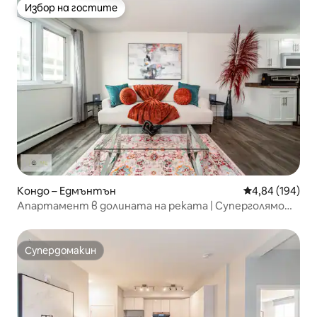
Избор на гостите
Избор на гостите
Кондо – Едмънтън
Средна оценка
4,84 (194)
Апартамент в долината на реката | Суперголямо
двойно легло | Wi-Fi | Безплатно паркиране |
Супердомакин
Супердомакин