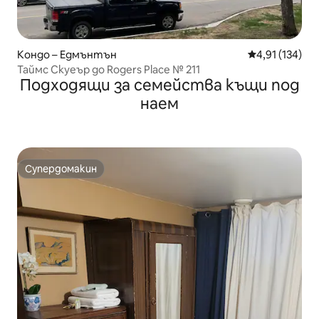
Кондо – Едмънтън
Средна оценка
4,91 (134)
Таймс Скуеър до Rogers Place № 211
Подходящи за семейства къщи под
наем
Супердомакин
Супердомакин