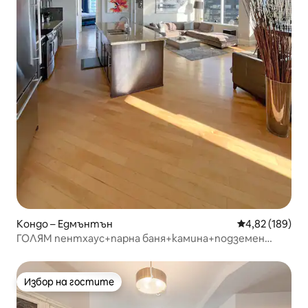
Кондо – Едмънтън
Средна оценка
4,82 (189)
ГОЛЯМ пентхаус+парна баня+камина+подземен
паркинг
Избор на гостите
Избор на гостите