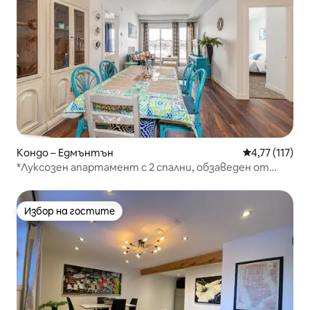
Кондо – Едмънтън
Средна оценк
4,77 (117)
*Луксозен апартамент с 2 спални, обзаведен от
дизайнер
Избор на гостите
Избор на гостите