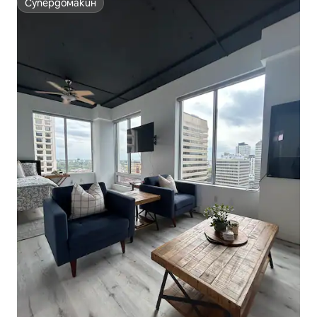
Супердомакин
Супердомакин