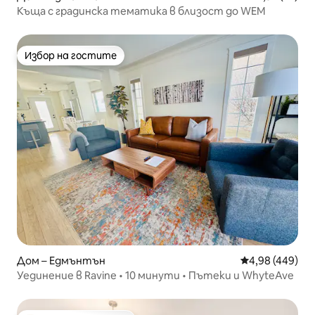
Къща с градинска тематика в близост до WEM
Избор на гостите
Избор на гостите
Дом – Едмънтън
Средна оценка
4,98 (449)
Уединение в Ravine • 10 минути • Пътеки и WhyteAve