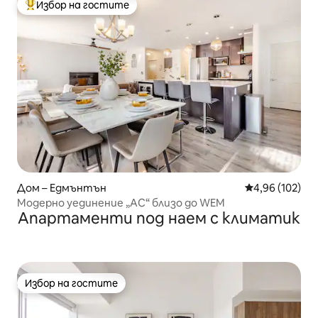
Избор на гостите
Най-популярен избор на гостите
Дом – Едмънтън
Средна оценка
4,96 (102)
Модерно уединение „AC“ близо до WEM
Апартаменти под наем с климатик
Избор на гостите
Избор на гостите