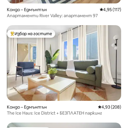
Кондо – Едмънтън
Средна оценка
4,95 (117)
Апартаменти River Valley: апартамент 97
Избор на гостите
Най-популярен избор на гостите
Кондо – Едмънтън
Средна оценка
4,93 (208)
The Ice Haus: Ice District + БЕЗПЛАТЕН паркинг