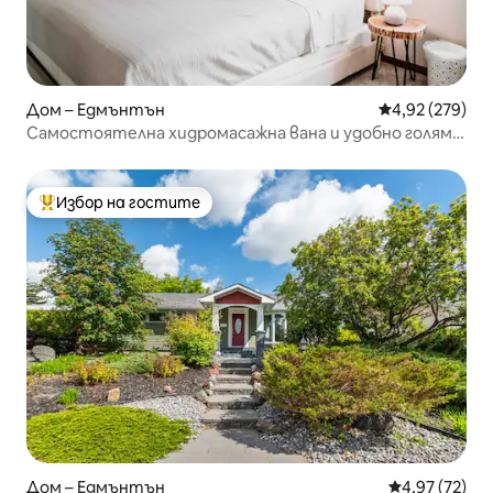
Дом – Едмънтън
Средна оценка
4,92 (279)
Самостоятелна хидромасажна вана и удобно голямо
двойно легло! Близо до WEM!
Избор на гостите
Най-популярен избор на гостите
Дом – Едмънтън
Средна оценк
4,97 (72)