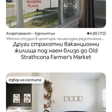
Апартамент – Едмънтън
Средна оценка
4,85 (172)
Уютно студио в центъра: пешеходно разстояние
Други страхотни ваканционни
до Rogers Place и безплатно паркиране!
жилища под наем близо до Old
Strathcona Farmer's Market
Избор на гостите
Избор на гостите