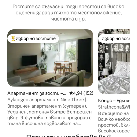
Гостите са съгласни: тези престои са високо
оценени заради тяхното местоположение,
чистота и др.
Избор на гостите
Избор на гости
Най-популярен избор на гостите
Избор на гости
Апартамент за гости – Е
Средна оценка: 4,94 от 5, 152
4,94 (152)
дмънтън
Луксозен апартамент Nine Three |
Кондо – Едмънт
Дизайн и качество, фокусирани
Вторичен апартамент (сутерен).
Strathcona&Whyte
върху живота
Уединен, потънал вътре вътрешен
2 балкона, 1 пар
В сърцето на Why
двор. 9-футови тавани и прозорци с
Всичко необход
пълна височина позволяват на
престой, включ
слънцето, обърнато на юг, да се
високоскоросте
излива в просторния апартамент.
звукови машини