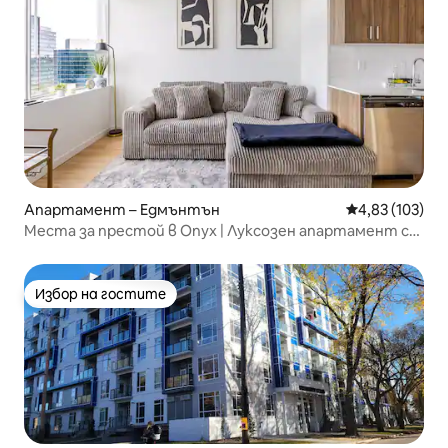
Апартамент – Едмънтън
Средна оценка
4,83 (103)
Места за престой в Onyx | Луксозен апартамент с
1 спалня в центъра + безплатен паркинг
Избор на гостите
Избор на гостите