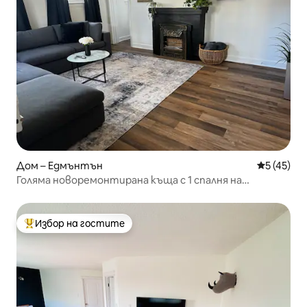
Дом – Едмънтън
Средна оц
5 (45)
Голяма новоремонтирана къща с 1 спалня на
основния етаж в центъра на града!
Избор на гостите
Най-популярен избор на гостите