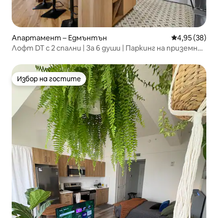
Апартамент – Едмънтън
Средна оценк
4,95 (38)
Лофт DT с 2 спални | За 6 души | Паркинг на приземния
етаж
Избор на гостите
Избор на гостите