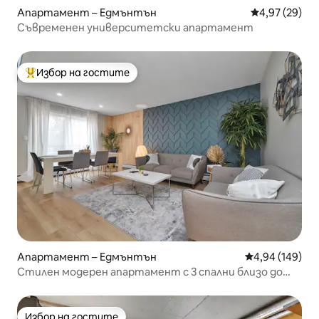
Апартамент – Едмънтън
Средна оценк
4,97 (29)
Съвременен университетски апартамент
Избор на гостите
Най-популярен избор на гостите
Апартамент – Едмънтън
Средна оценка
4,94 (149)
Стилен модерен апартамент с 3 спални близо до
Университета на Аризона
Избор на гостите