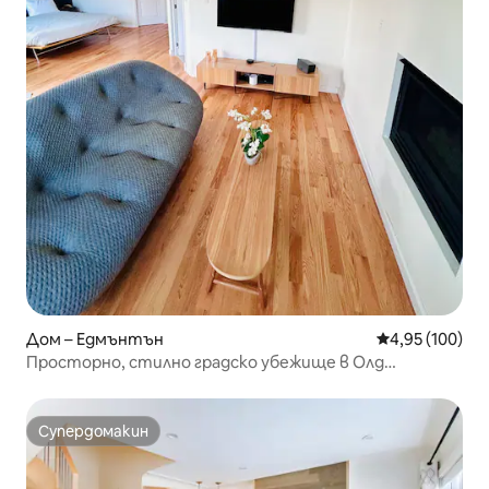
Дом – Едмънтън
Средна оценка
4,95 (100)
Просторно, стилно градско убежище в Олд
Страткона
Супердомакин
Супердомакин