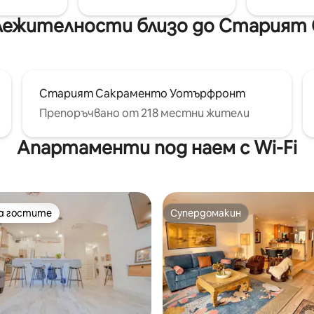
бележителности близо до Стария
Старият Сакраменто Уотърфронт
Препоръчвано от 218 местни жители
Апартаменти под наем с Wi-Fi
на гостите
Супердомакин
на гостите
Супердомакин