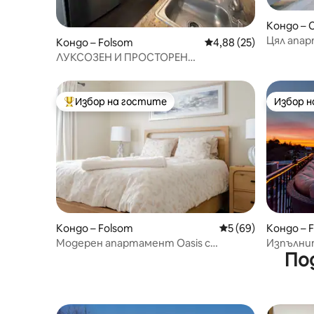
Кондо –
Цял апар
Кондо – Folsom
Средна оценка: 4,88 
4,88 (25)
с кухня и
ЛУКСОЗЕН И ПРОСТОРЕН
АПАРТАМЕНТ!
Избор на гостите
Избор 
Най-популярен избор на гостите
Избор 
Кондо – Folsom
Средна оценка: 5 
5 (69)
Кондо – 
Модерен апартамент Oasis с
Изпълни
По
луксозен душ
„Историч