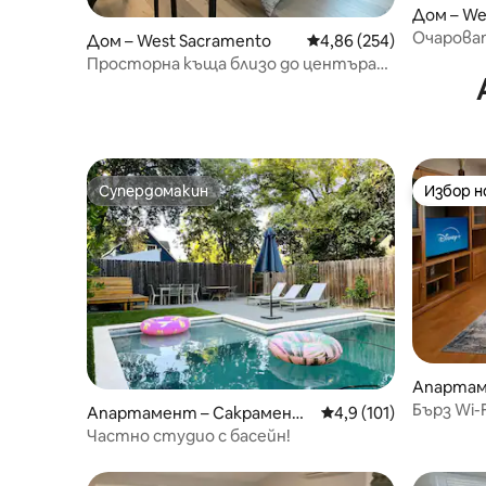
Дом – We
Очароват
Дом – West Sacramento
Средна оценка: 4,86 о
4,86 (254)
пералня
Просторна къща близо до центъра
на Сакраменто
Супердомакин
Избор 
Супердомакин
Избор 
Апартаме
Бърз Wi-
Апартамент – Сакрамент
Средна оценка: 4,9 о
4,9 (101)
пътечки
о
Частно студио с басейн!