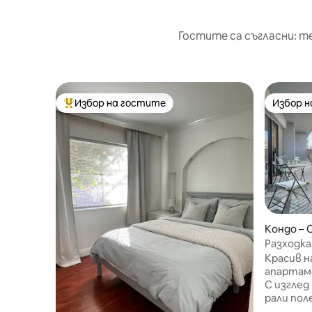
Гостите са съгласни: т
Избор на гостите
Избор 
Най-популярен избор на гостите
Избор 
Кондо –
Разходка д
безплат
Красив н
апартаме
С изглед
рали пол
висок р