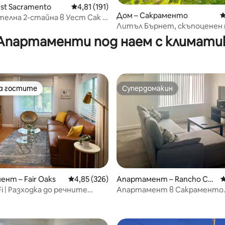
st Sacramento
Средна оценка: 4,81 от 5, 191 отзива
4,81 (191)
Дом – Сакраменто
С
елна 2-стайна в Уест Сак с
т 5, 254 отзива
Литъл Бърнет, скъпоценен 
 и вътрешен двор
имот
Апартаменти под наем с климати
на гостите
Супердомакин
на гостите
Супердомакин
нт – Fair Oaks
Средна оценка: 4,85 от 5, 326 отзива
4,85 (326)
Апартамент – Rancho Cor
С
dova
Fi | Разходка до речните
Апартамент в Сакраменто
т 5, 101 отзива
 | Самостоятелна веранда