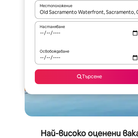
Местоположение
Когато резултатите се покажат, използвайт
Настаняване
Освобождаване
Търсене
Най-високо оценени ва