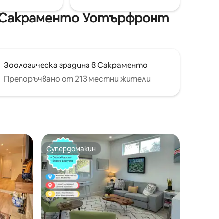
Сакраменто, центъра и Капитолия.
т Сакраменто Уотърфронт
Зоологическа градина в Сакраменто
Препоръчвано от 213 местни жители
Супердомакин
Супердомакин