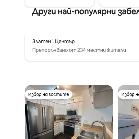
Други най-популярни за
Златен 1 Център
Препоръчвано от 234 местни жители
Избор на гостите
Избор 
Избор на гостите
Избор 