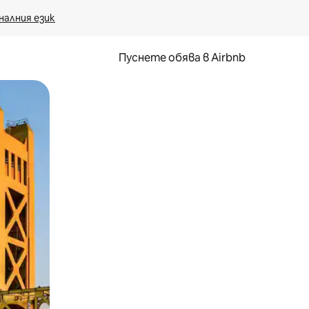
налния език
Пуснете обява в Airbnb