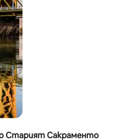
окосване или плъзгане.
 до Старият Сакраменто