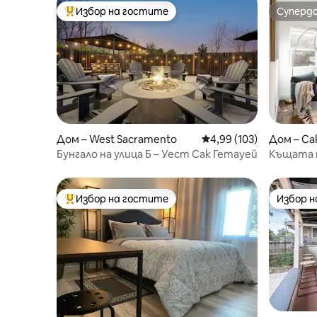
Избор на гостите
Суперд
Най-популярен избор на гостите
Суперд
Дом – West Sacramento
Средна оценка: 4,99 о
4,99 (103)
Дом – С
Бунгало на улица Б – Уест Сак Гетауей
Къщата н
Източен
Избор на гостите
Избор 
Най-популярен избор на гостите
Избор 