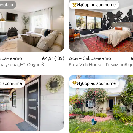
омакин
Избор на гостите
омакин
Най-популярен избор на гос
т 5, 103 отзива
акраменто
Средна оценка: 4,91 от 5, 139 отзива
4,91 (139)
Дом – Сакраменто
С
а улица „H“. Оазис в
Pura Vida House - Голям нов до
 Сакраменто
двойни легла
на гостите
Избор на гостите
на гостите
Най-популярен избор на гос