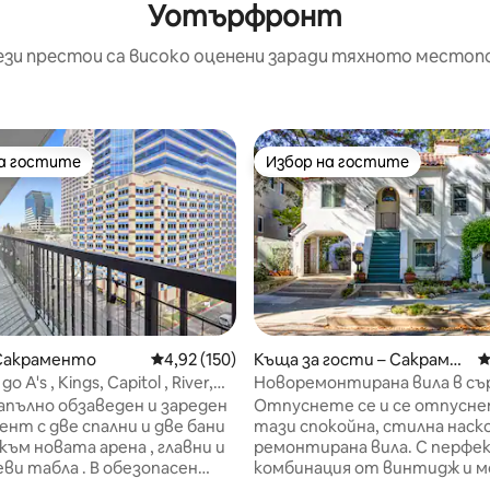
Уотърфронт
ези престои са високо оценени заради тяхното местоп
на гостите
Избор на гостите
на гостите
Избор на гостите
 Сакраменто
Средна оценка: 4,92 от 5, 150 отзива
4,92 (150)
Къща за гости – Сакрамен
С
то
о A's , Kings, Capitol , River,
Новоремонтирана вила в съ
ен паркинг
Сакраменто
апълно обзаведен и зареден
Отпуснете се и се отпусне
нт с две спални и две бани
тази спокойна, стилна наск
 към новата арена , главни и
ремонтирана вила. С перфе
еви табла . В обезопасен
комбинация от винтидж и 
ъст от затворен тип
удобства, тази вила е уника