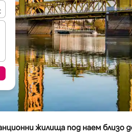
е клавишите със стрелки нагоре и надолу или навигирайте с д
канционни жилища под наем близо