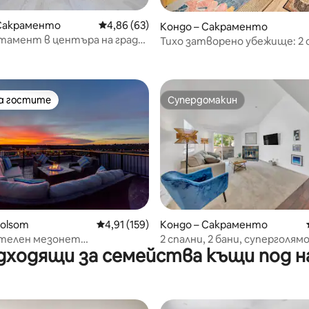
 Сакраменто
Средна оценка: 4,86 от 5, 63 отзива
4,86 (63)
Кондо – Сакраменто
тамент в центъра на града
Тихо затворено убежище: 2 
от 5, 25 отзива
 гараж
близо до Sac State и Cal Expo
на гостите
Супердомакин
на гостите
Супердомакин
от 5, 69 отзива
Folsom
Средна оценка: 4,91 от 5, 159 отзива
4,91 (159)
Кондо – Сакраменто
телен мезонет
2 спални, 2 бани, суперголям
дходящи за семейства къщи под н
ески Фолсом “, Ка.
легло, апартамент. CSUS, Ca
басейн