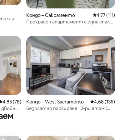
Кондо – Сакраменто
Средна оценка: 4,77 
4,77 (111)
спални
Прекрасен апартамент с една спалня
на минути от центъра
Средна оценка: 4,85 от 5, 78 отзива
4,85 (78)
Кондо – West Sacramento
Средна оценка: 4,68 
4,68 (136)
о двойно
Безплатно паркиране | 2-ри етаж |
аем
lExpo,
Бърз интернет | Балкон