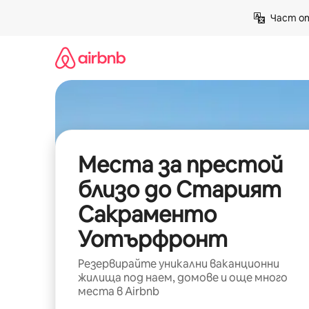
Пропускане
Част от
към
съдържанието
Места за престой
близо до Старият
Сакраменто
Уотърфронт
Резервирайте уникални ваканционни
жилища под наем, домове и още много
места в Airbnb