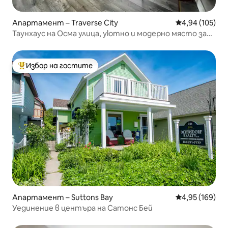
Апартамент – Traverse City
Средна оценка
4,94 (105)
Таунхаус на Осма улица, уютно и модерно място за
отдих
Избор на гостите
Най-популярен избор на гостите
Апартамент – Suttons Bay
Средна оценка
4,95 (169)
Уединение в центъра на Сатонс Бей