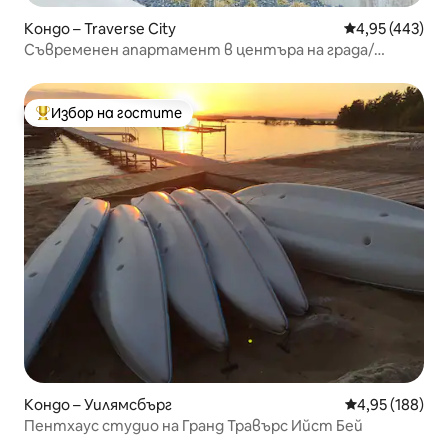
Кондо – Traverse City
Средна оценка
4,95 (443)
Съвременен апартамент в центъра на града/
безплатно паркиране
Избор на гостите
Най-популярен избор на гостите
Кондо – Уилямсбърг
Средна оценка
4,95 (188)
Пентхаус студио на Гранд Травърс Ийст Бей