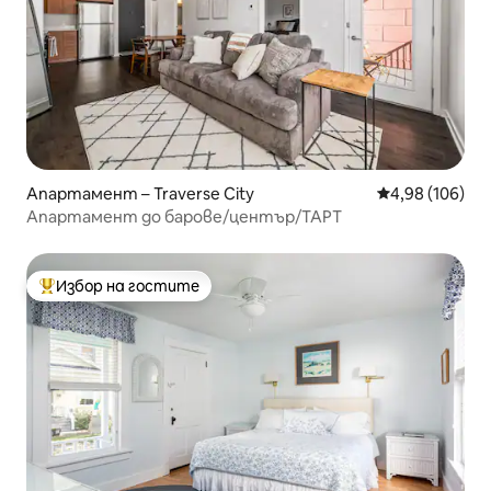
Апартамент – Traverse City
Средна оценка
4,98 (106)
Апартамент до барове/център/ТАРТ
Избор на гостите
Най-популярен избор на гостите