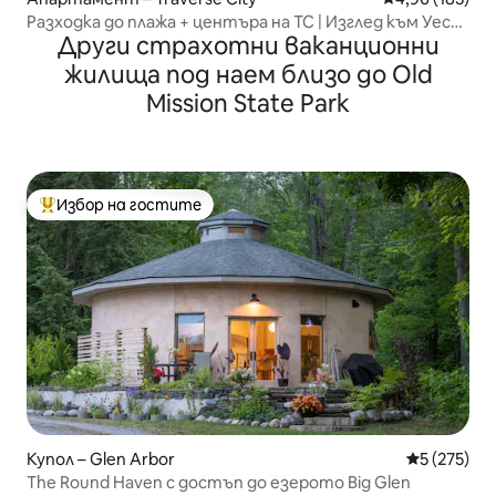
Разходка до плажа + центъра на TC | Изглед към Уест
Други страхотни ваканционни
Бей
жилища под наем близо до Old
Mission State Park
Избор на гостите
Най-популярен избор на гостите
Купол – Glen Arbor
Средна оце
5 (275)
The Round Haven с достъп до езерото Big Glen