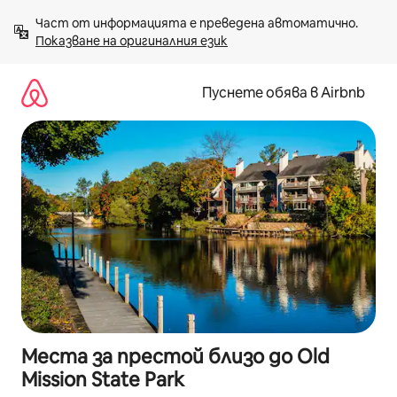
Пропускане
Част от информацията е преведена автоматично. 
към
Показване на оригиналния език
съдържанието
Пуснете обява в Airbnb
Места за престой близо до Old
Mission State Park