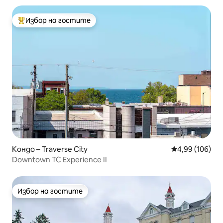
Избор на гостите
Най-популярен избор на гостите
Кондо – Traverse City
Средна оценка
4,99 (106)
Downtown TC Experience II
Избор на гостите
Избор на гостите