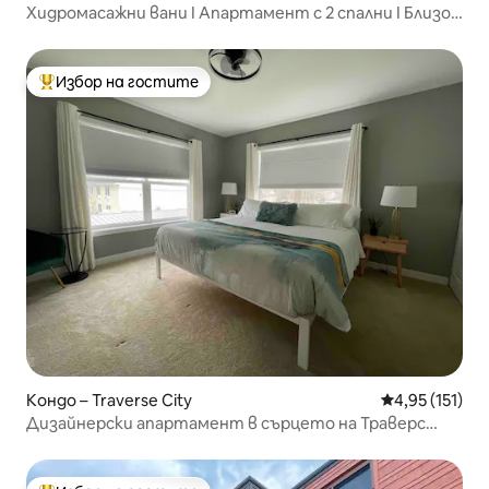
Хидромасажни вани I Апартамент с 2 спални I Близо
до центъра на Тусон + винарни
Избор на гостите
Най-популярен избор на гостите
Кондо – Traverse City
Средна оценка
4,95 (151)
Дизайнерски апартамент в сърцето на Траверс
Сити