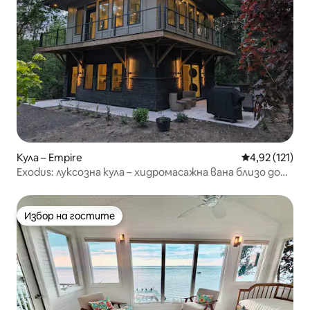
Кула – Empire
Средна оценка
4,92 (121)
Exodus: луксозна кула – хидромасажна вана близо до
Слийпинг Беър
Избор на гостите
Избор на гостите