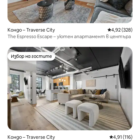
Кондо – Traverse City
Средна оценка
4,92 (328)
The Espresso Escape – уютен апартамент в центъра
Избор на гостите
Избор на гостите
Кондо – Traverse City
Средна оценка
4,91 (116)