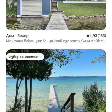
Дом – Белер
Средна оценка
4,93 (163)
Мечтана ваканция: Къща край езерото Клъм Лейк с
достъп до езерото Торк Лейк
Избор на гостите
Избор на гостите