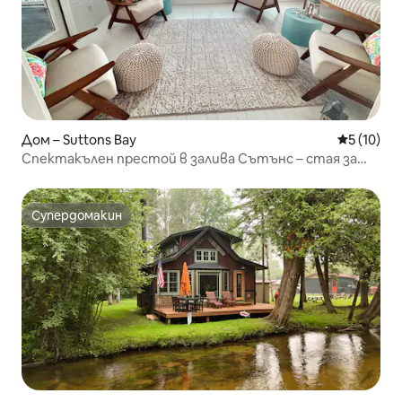
Дом – Suttons Bay
Средна оц
5 (10)
Спектакълен престой в залива Сътънс – стая за
игри, каяци,
Супердомакин
Супердомакин