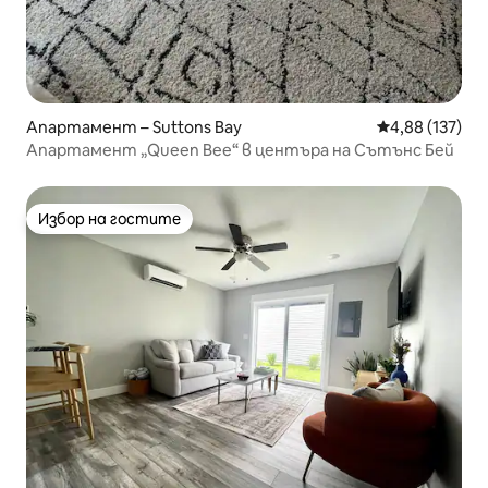
Апартамент – Suttons Bay
Средна оценка
4,88 (137)
Апартамент „Queen Bee“ в центъра на Сътънс Бей
Избор на гостите
Избор на гостите