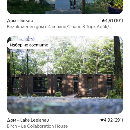
Дом – Белер
Средна оценка
4,91 (101)
Великолепен дом с 4 спални/2 бани в Торк Лейк/
Белаир, залези
Избор на гостите
Избор на гостите
Дом – Lake Leelanau
Средна оценка
4,92 (291)
Birch – Le Collaboration House