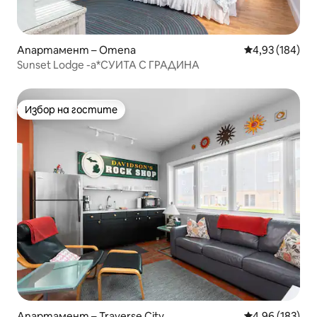
Апартамент – Omena
Средна оценка
4,93 (184)
Sunset Lodge -a*СУИТА С ГРАДИНА
Избор на гостите
Избор на гостите
Апартамент – Traverse City
Средна оценка
4,96 (183)