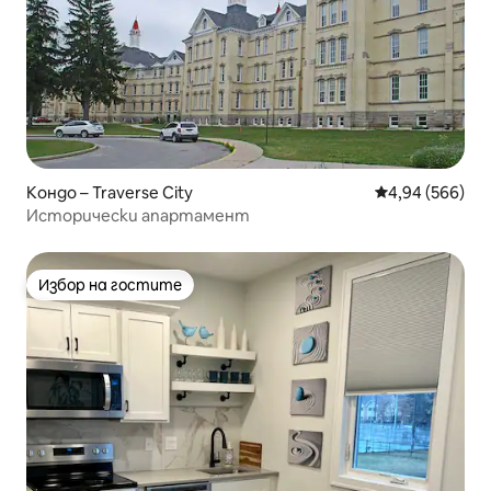
Кондо – Traverse City
Средна оценка
4,94 (566)
Исторически апартамент
Избор на гостите
Избор на гостите