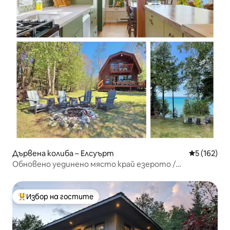
Дървена колиба – Елсуърт
Средна оце
5 (162)
Обновено уединено място край езерото /
Впечатляваща гледка към залеза
Избор на гостите
Най-популярен избор на гостите