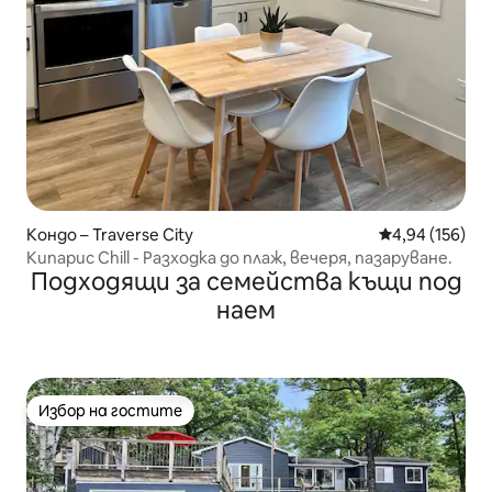
Кондо – Traverse City
Средна оценка
4,94 (156)
Кипарис Chill - Разходка до плаж, вечеря, пазаруване.
Подходящи за семейства къщи под
наем
Избор на гостите
Избор на гостите