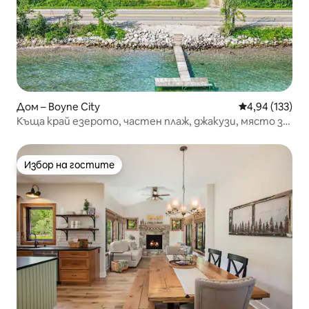
Дом – Boyne City
Средна оценка
4,94 (133)
Къща край езерото, частен плаж, джакузи, място за
лагерен огън
Избор на гостите
Избор на гостите