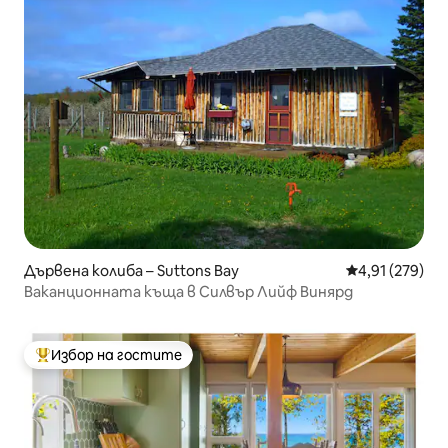
Дървена колиба – Suttons Bay
Средна оценка
4,91 (279)
Ваканционната къща в Силвър Лийф Винярд
Избор на гостите
Най-популярен избор на гостите