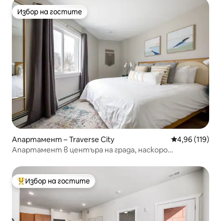
Избор на гостите
Избор на гостите
Апартамент – Traverse City
Средна оценка
4,96 (119)
Апартамент в центъра на града, наскоро
ремонтиран | Климатик | Плаж |
Избор на гостите
Най-популярен избор на гостите