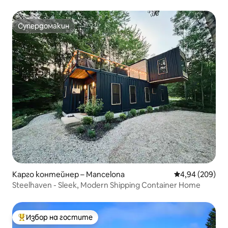
Супердомакин
Супердомакин
Карго контейнер – Mancelona
Средна оценка
4,94 (209)
Steelhaven - Sleek, Modern Shipping Container Home
Избор на гостите
Най-популярен избор на гостите