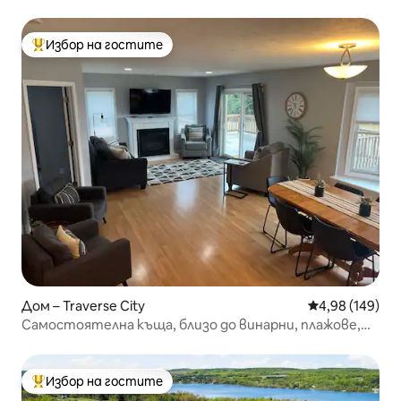
Избор на гостите
Най-популярен избор на гостите
Дом – Traverse City
Средна оценка
4,98 (149)
Самостоятелна къща, близо до винарни, плажове,
пътеки и TC
Избор на гостите
Най-популярен избор на гостите