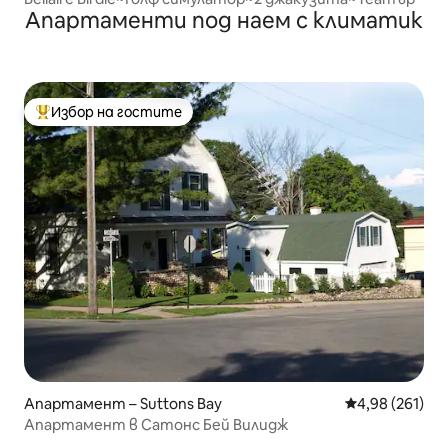
Апартаменти под наем с климатик
Избор на гостите
Най-популярен избор на гостите
Апартамент – Suttons Bay
Средна оценка
4,98 (261)
Апартамент в Сатонс Бей Вилидж