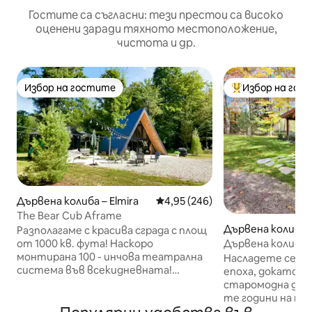
Гостите са съгласни: тези престои са високо
оценени заради тяхното местоположение,
чистота и др.
Избор на гостите
Избор на гос
Избор на гостите
Най-популярен 
Дървена колиба – Elmira
Средна оценка: 4,95 от 5, 246
4,95 (246)
The Bear Cub Aframe
Дървена колиба –
Разполагаме с красива сграда с площ
Дървена колиба
от 1000 кв. фута! Наскоро
мили.
монтирана 100 - инчова театрална
Насладете се на
система във всекидневната!
епоха, докато о
Дървената колиба се намира в
старомодна дърв
Северните езера, което предлага
те години на ми
идеалното място за почивка на
на ястребите е