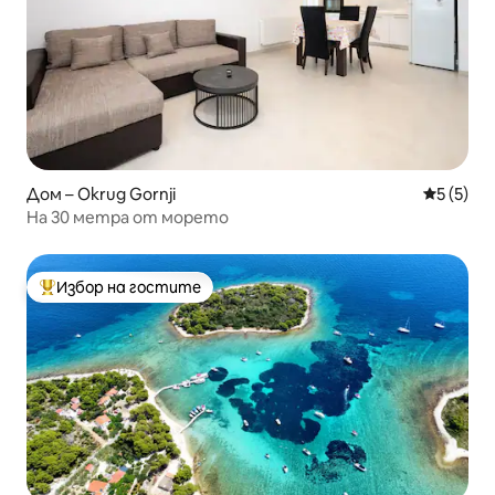
Дом – Okrug Gornji
Средна о
5 (5)
На 30 метра от морето
Избор на гостите
Най-популярен избор на гостите