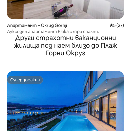
Апартамент – Okrug Gornji
Средна оц
5 (27)
Луксозен апартамент Ploka с три спални.
Други страхотни ваканционни
жилища под наем близо до Плаж
Горни Округ
Супердомакин
Супердомакин