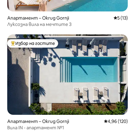
Апартамент – Okrug Gornji
Средна оц
5 (13)
Луксозна вила на мечтите 3
Избор на гостите
Най-популярен избор на гостите
Апартамент – Okrug Gornji
Средна оценка
4,96 (120)
Вила IN - апартамент №1