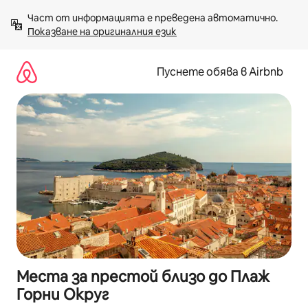
Пропускане
Част от информацията е преведена автоматично. 
към
Показване на оригиналния език
съдържанието
Пуснете обява в Airbnb
Места за престой близо до Плаж
Горни Округ