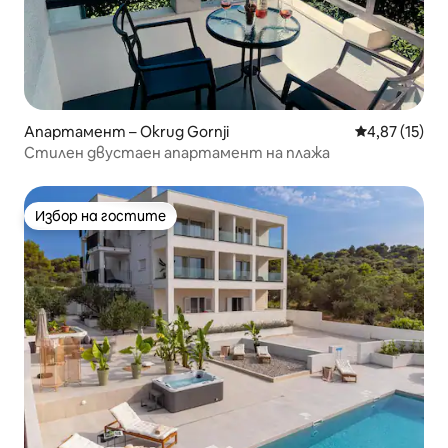
Апартамент – Okrug Gornji
Средна оценк
4,87 (15)
Стилен двустаен апартамент на плажа
Избор на гостите
Избор на гостите