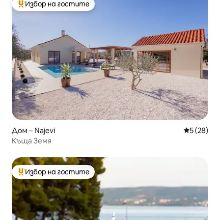
Избор на гостите
Най-популярен избор на гостите
Дом – Najevi
Средна оц
5 (28)
Къща Земя
Избор на гостите
Най-популярен избор на гостите