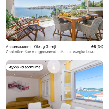
Апартамент – Okrug Gornji
Средна оц
5 (34)
Спокойствие с хидромасажна вана и гледка към
морето
Избор на гостите
Избор на гостите