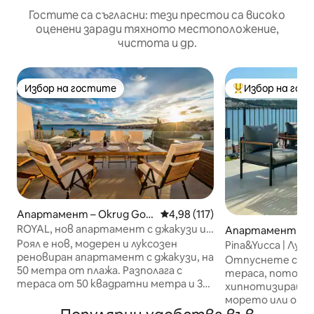
Гостите са съгласни: тези престои са високо
оценени заради тяхното местоположение,
чистота и др.
Избор на гостите
Избор на гос
Избор на гостите
Най-популярен 
Апартамент – Okrug Gor
Средна оценка: 4,98 от 5, 11
4,98 (117)
nji
ROYAL, нов апартамент с джакузи и
Апартамент – O
изглед към морето
ji
Роял е нов, модерен и луксозен
Pina&Yucca | Лу
реновиран апартамент с джакузи, на
на пешеходно ра
Отпуснете се н
50 метра от плажа. Разполага с
тераса, потопет
тераса от 50 квадратни метра и 30
хипнотизиращат
квадратни метра. Предлага се с 2
морето или отд
спални, всекидневна, напълно
до най - известн