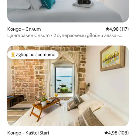
Кондо – Сплит
Средна оценка
4,98 (117)
Централен Сплит • 2 суперголеми двойни легла •
Пеша разстояние • Балкон
Избор на гостите
Най-популярен избор на гостите
Кондо – Kaštel Stari
Средна оценка
4,98 (108)