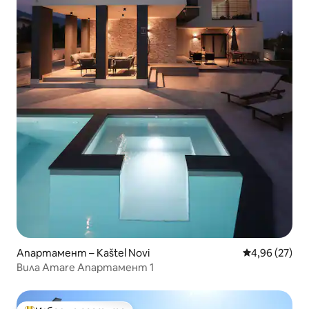
Апартамент – Kaštel Novi
Средна оценк
4,96 (27)
Вила Amare Апартамент 1