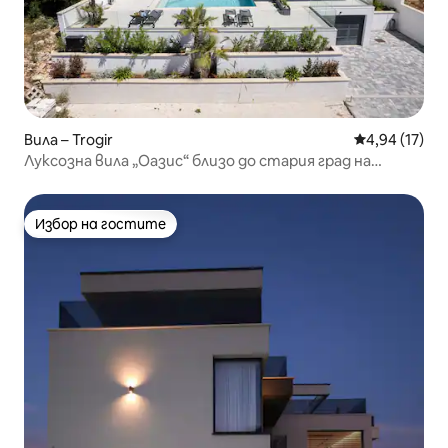
Вила – Trogir
Средна оценк
4,94 (17)
Луксозна вила „Оазис“ близо до стария град на
Трогир и плажа
Избор на гостите
Избор на гостите