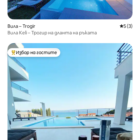
Вила – Trogir
Средна о
5 (3)
Вила Keli – Трогир на дланта на ръката
Избор на гостите
Най-популярен избор на гостите