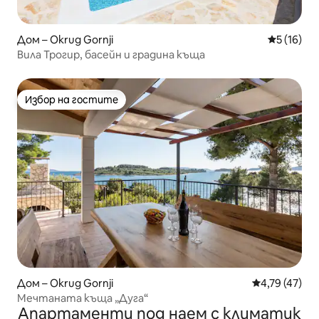
Дом – Okrug Gornji
Средна оц
5 (16)
Вила Трогир, басейн и градина къща
Избор на гостите
Избор на гостите
Дом – Okrug Gornji
Средна оценк
4,79 (47)
Мечтаната къща „Дуга“
Апартаменти под наем с климатик