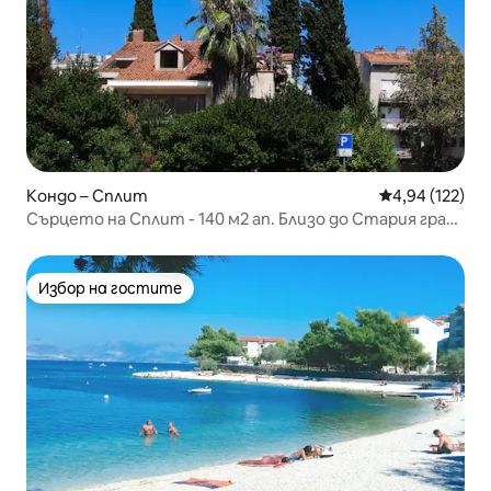
Кондо – Сплит
Средна оценка
4,94 (122)
Сърцето на Сплит - 140 м2 ап. Близо до Стария град
и плажа
Избор на гостите
Избор на гостите