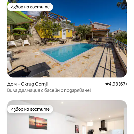
Избор на гостите
Избор на гостите
Дом – Okrug Gornji
Средна оценк
4,93 (67)
Вила Далмация с басейн с подгряване!
Избор на гостите
Избор на гостите