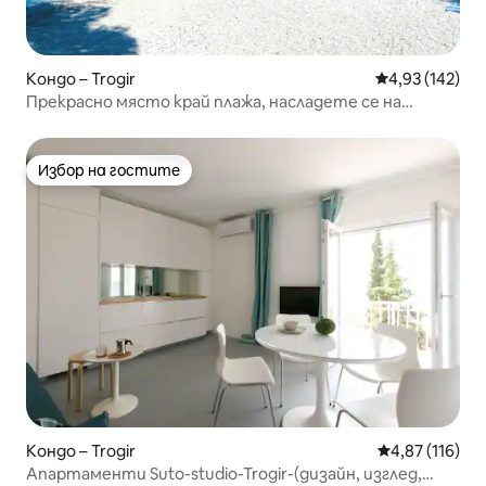
Кондо – Trogir
Средна оценка
4,93 (142)
Прекрасно място край плажа, насладете се на
прекрасна почивка
Избор на гостите
Избор на гостите
Кондо – Trogir
Средна оценка
4,87 (116)
Апартаменти Suto-studio-Trogir-(дизайн, изглед,