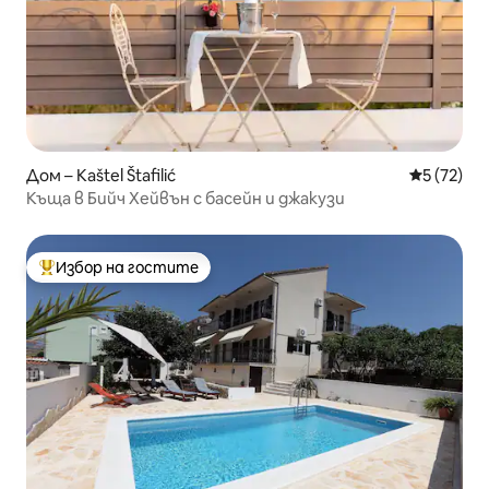
Дом – Kaštel Štafilić
Средна оц
5 (72)
Къща в Бийч Хейвън с басейн и джакузи
Избор на гостите
Най-популярен избор на гостите