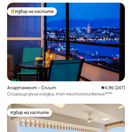
Избор на гостите
Най-популярен избор на гостите
Апартамент – Сплит
Средна оценка
4,96 (247)
Спираща дъха гледка, топ местоположение****
Избор на гостите
Избор на гостите