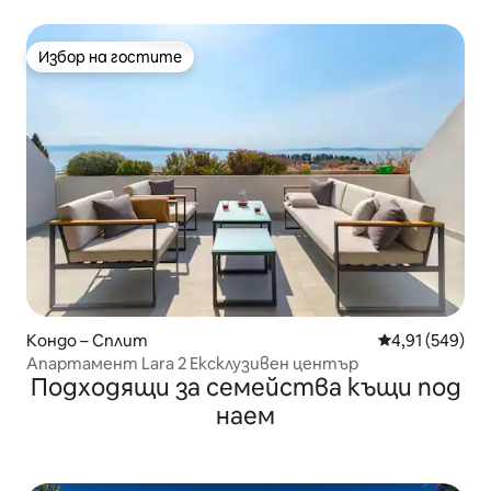
плаж)
Избор на гостите
Избор на гостите
Кондо – Сплит
Средна оценка
4,91 (549)
Апартамент Lara 2 Ексклузивен център
Подходящи за семейства къщи под
наем