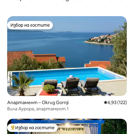
Избор на гостите
Избор на гостите
Апартамент – Okrug Gornji
Средна оценка
4,93 (122)
Вила Аурора, апартамент 1
Избор на гостите
Най-популярен избор на гостите