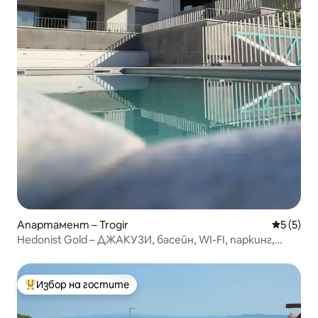
Апартамент – Trogir
Средна о
5 (5)
Hedonist Gold – ДЖАКУЗИ, басейн, WI-FI, паркинг,
градина
Избор на гостите
Най-популярен избор на гостите