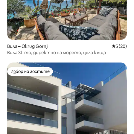
Вила – Okrug Gornji
Средна оц
5 (20)
Вила Strmo, директно на морето, цяла къща
Избор на гостите
Избор на гостите