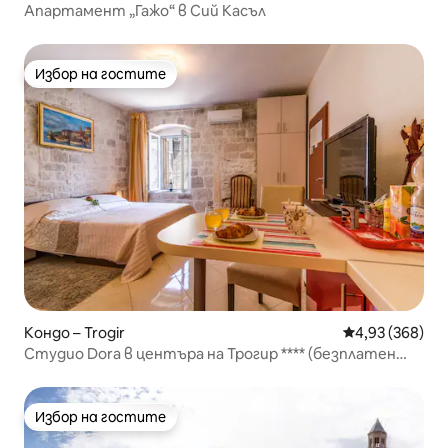
Апартамент „Гажо“ в Сий Касъл
Избор на гостите
Избор на гостите
Кондо – Trogir
Средна оценка
4,93 (368)
Студио Dora в центъра на Трогир **** (безплатен
паркинг)
Избор на гостите
Избор на гостите