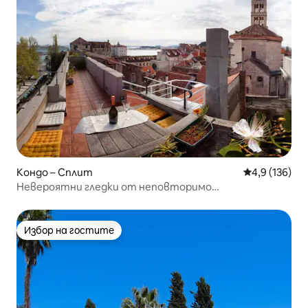
Кондо – Сплит
Средна оценк
4,9 (136)
Невероятни гледки от неповторимо
местоположение на двореца
Избор на гостите
Избор на гостите