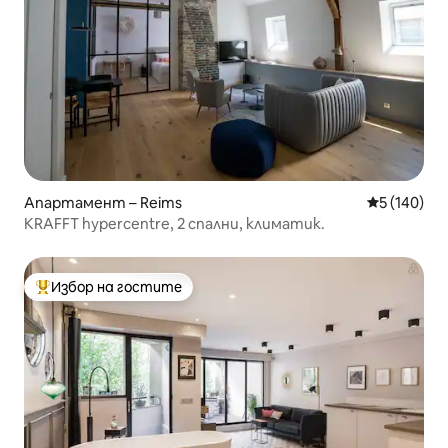
Апартамент – Reims
Средна оце
5 (140)
KRAFFT hypercentre, 2 спални, климатик.
Избор на гостите
Най-популярен избор на гостите