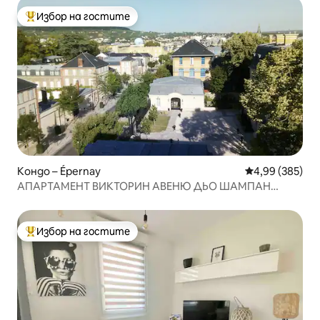
Избор на гостите
Най-популярен избор на гостите
Кондо – Épernay
Средна оценка
4,99 (385)
АПАРТАМЕНТ ВИКТОРИН АВЕНЮ ДЬО ШАМПАН
ЕПЕРНЕ
Избор на гостите
Най-популярен избор на гостите