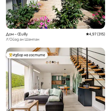
Дом – Œuilly
Средна оценка
4,97 (315)
Л'Ойад ан Шампан
Избор на гостите
Най-популярен избор на гостите