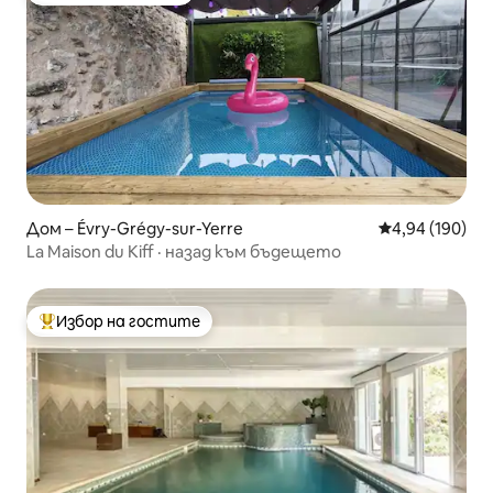
Дом – Évry-Grégy-sur-Yerre
Средна оценка
4,94 (190)
La Maison du Kiff · назад към бъдещето
Избор на гостите
Най-популярен избор на гостите