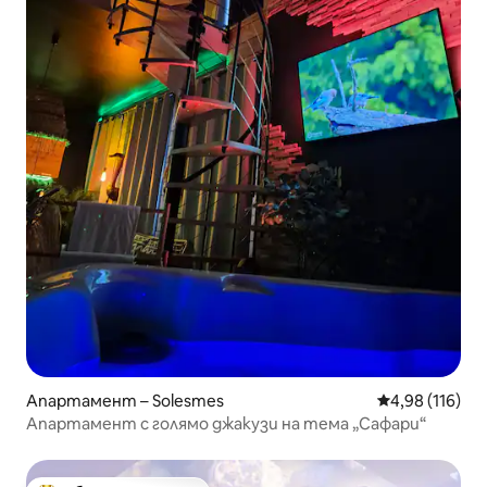
Апартамент – Solesmes
Средна оценка
4,98 (116)
Апартамент с голямо джакузи на тема „Сафари“