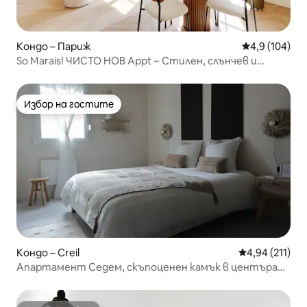
Кондо – Париж
Средна оценк
4,9 (104)
So Marais! ЧИСТО НОВ Appt ~ Стилен, слънчев и
удобен
Избор на гостите
Избор на гостите
Кондо – Creil
Средна оценка
4,94 (211)
Апартамент Седем, скъпоценен камък в центъра
на града