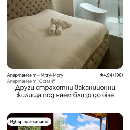
Апартамент – Mitry-Mory
Средна оценка
4,94 (108)
Апартамент „Осман“
Други страхотни ваканционни
жилища под наем близо до oise
Избор на гостите
Избор на гостите