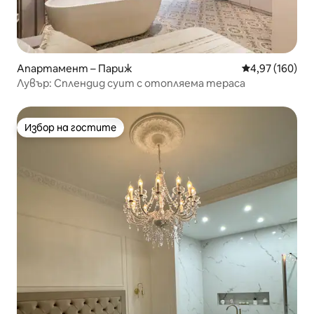
Апартамент – Париж
Средна оценка
4,97 (160)
Лувър: Сплендид суит с отопляема тераса
Избор на гостите
Избор на гостите