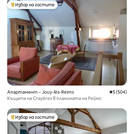
Избор на гостите
Най-популярен избор на гостите
Апартамент – Jouy-lès-Reims
Средна оце
5 (504)
Къщата на Crayères в планината на Реймс
Избор на гостите
Най-популярен избор на гостите