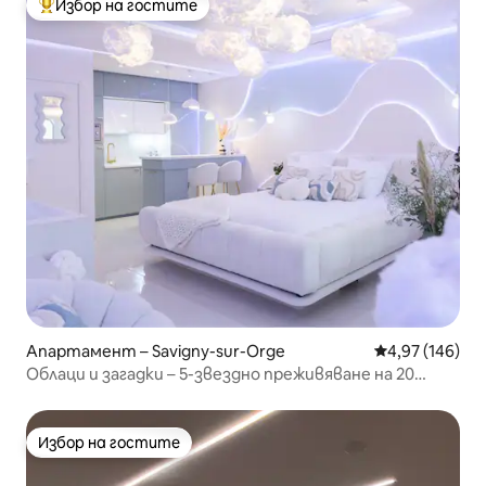
Избор на гостите
Най-популярен избор на гостите
Апартамент – Savigny-sur-Orge
Средна оценка
4,97 (146)
Облаци и загадки – 5-звездно преживяване на 20
минути от Париж
Избор на гостите
Избор на гостите