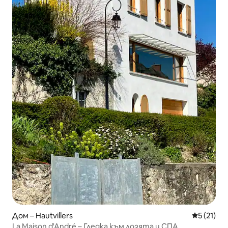
Дом – Hautvillers
Средна оц
5 (21)
La Maison d'André – Гледка към лозята и СПА