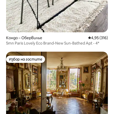
Кондо – Обервилье
Средна оценка
4,95 (316)
5mn Paris Lovely Eco Brand-New Sun-Bathed Apt - 4*
Избор на гостите
Избор на гостите