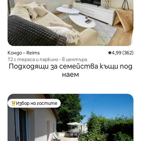
Кондо – Reims
Средна оценка
4,99 (362)
Т2 с тераса и паркинг - в центъра
Подходящи за семейства къщи под
наем
Избор на гостите
Най-популярен избор на гостите