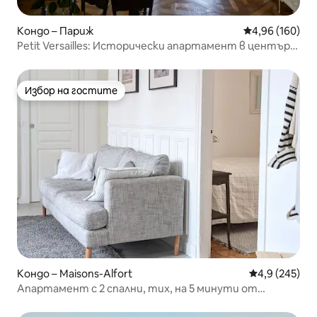
Кондо – Париж
Средна оценка
4,96 (160)
Petit Versailles: Исторически апартамент в центъра
на Париж
Избор на гостите
Избор на гостите
Кондо – Maisons-Alfort
Средна оценк
4,9 (245)
Апартамент с 2 спални, тих, на 5 минути от
метрото