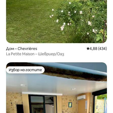
Дом – Chevrières
Средна оценка
4,88 (434)
La Petite Maison – Шевриер/Оаз
Избор на гостите
Избор на гостите