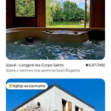
Шале́ – Longpré-les-Corps-Saints
Средна оценка
4,97 (149)
Шале с частен спа център край водата
Избор на гостите
Най-популярен избор на гостите