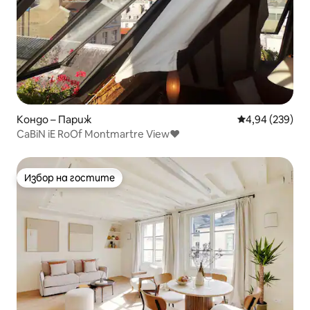
Кондо – Париж
Средна оценка
4,94 (239)
CaBiN iE RoOf Montmartre View♥
Избор на гостите
Избор на гостите