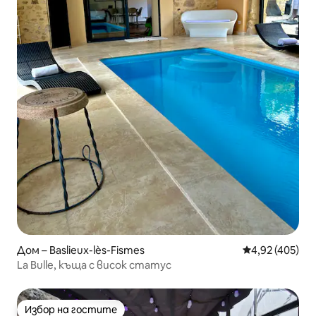
Дом – Baslieux-lès-Fismes
Средна оценка
4,92 (405)
La Bulle, къща с висок статус
Избор на гостите
Избор на гостите