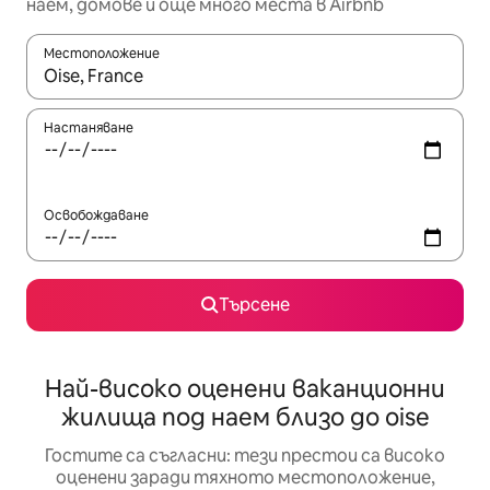
наем, домове и още много места в Airbnb
Местоположение
Когато резултатите се покажат, използвайте клавишите 
Настаняване
Освобождаване
Търсене
Най-високо оценени ваканционни
жилища под наем близо до oise
Гостите са съгласни: тези престои са високо
оценени заради тяхното местоположение,