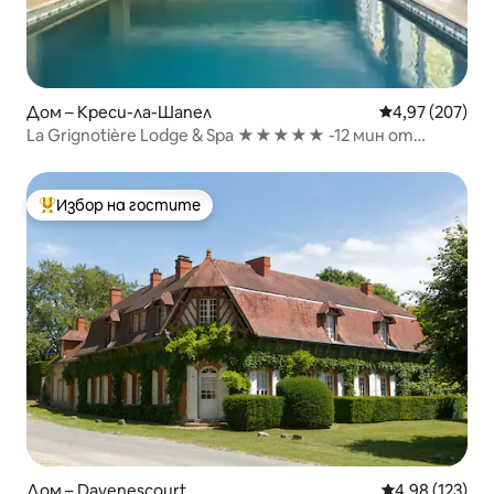
Дом – Креси-ла-Шапел
Средна оценка
4,97 (207)
La Grignotière Lodge & Spa ★★★★★ -12 мин от
Дисниленд Париж
Избор на гостите
Най-популярен избор на гостите
Дом – Davenescourt
Средна оценка
4,98 (123)