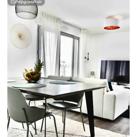
Супердомакин
Супердомакин