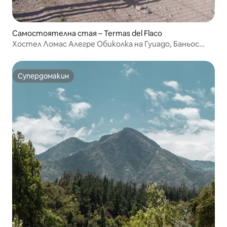
Самостоятелна стая – Termas del Flaco
Хостел Ломас Алегре Обиколка на Гуиадо, Баньос
Термалес
Супердомакин
Супердомакин