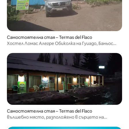
Самостоятелна стая – Termas del Flaco
Хостел Ломас Алегре Обиколка на Гуиадо, Баньос
Термалес
Самостоятелна стая – Termas del Flaco
вълшебно място, разположено в сърцето на
планината