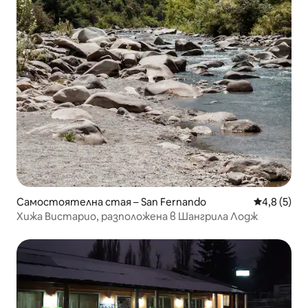
Самостоятелна стая – San Fernando
Средна оце
4,8 (5)
Хижа Вистарио, разположена в Шангрила Лодж