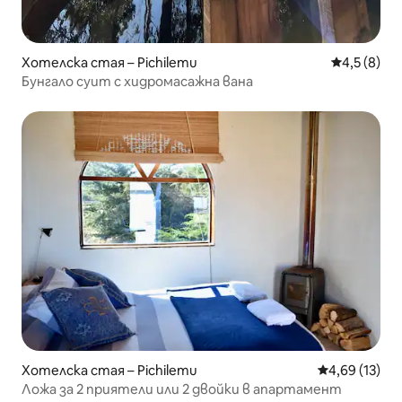
Хотелска стая – Pichilemu
Средна оце
4,5 (8)
Бунгало суит с хидромасажна вана
Хотелска стая – Pichilemu
Средна оценк
4,69 (13)
Ложа за 2 приятели или 2 двойки в апартамент