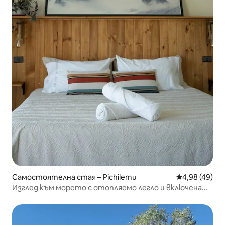
Самостоятелна стая – Pichilemu
Средна оценк
4,98 (49)
Изглед към морето с отопляемо легло и включена
закуска