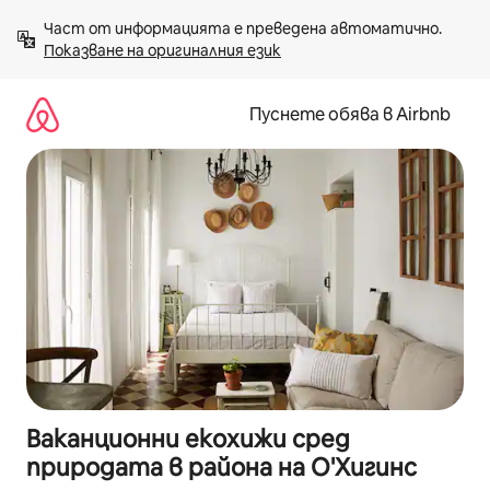
Пропускане
Част от информацията е преведена автоматично. 
към
Показване на оригиналния език
съдържанието
Пуснете обява в Airbnb
Ваканционни екохижи сред
природата в района на О'Хигинс