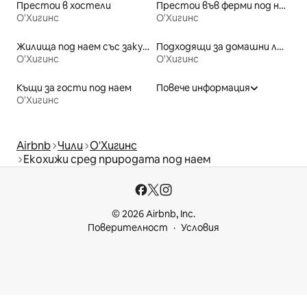
Престои в хостели
Престои във ферми под наем
О'Хигинс
О'Хигинс
Жилища под наем със закуска
Подходящи за домашни любимци места под наем
О'Хигинс
О'Хигинс
Къщи за гости под наем
Повече информация
О'Хигинс
Airbnb
Чили
О'Хигинс
Екохижи сред природата под наем
© 2026 Airbnb, Inc.
Поверителност
Условия