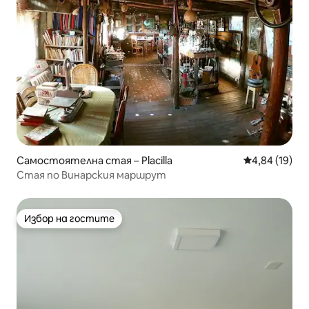
Самостоятелна стая – Placilla
Средна оценк
4,84 (19)
Стая по Винарския маршрут
Избор на гостите
Избор на гостите