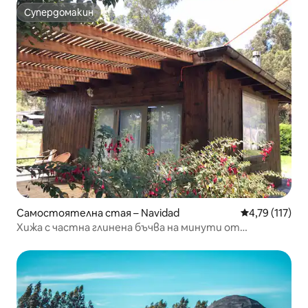
Супердомакин
Супердомакин
Самостоятелна стая – Navidad
Средна оценка
4,79 (117)
Хижа с частна глинена бъчва на минути от
Матансас