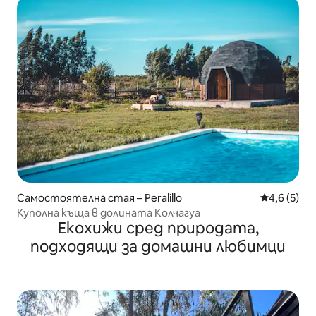
Самостоятелна стая – Peralillo
Средна оце
4,6 (5)
Куполна къща в долината Колчагуа
Екохижи сред природата,
подходящи за домашни любимци