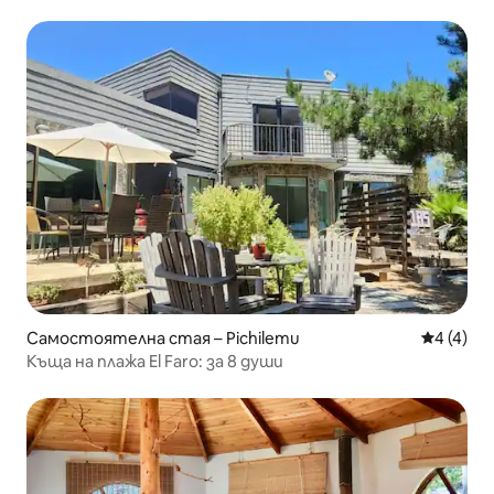
Самостоятелна стая – Pichilemu
Средна о
4 (4)
Къща на плажа El Faro: за 8 души