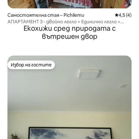
Самостоятелна стая – Pichilemu
Средна оце
4,5 (4)
АПАРТАМЕНТ 3 - двойно легло + Единично легло +
Екохижи сред природата с
самостоятелна баня
вътрешен двор
Избор на гостите
Избор на гостите