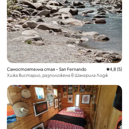
Самостоятелна стая – San Fernando
Средна оце
4,8 (5)
Хижа Вистарио, разположена в Шангрила Лодж