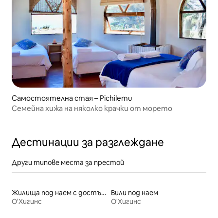
Самостоятелна стая – Pichilemu
Семейна хижа на няколко крачки от морето
Дестинации за разглеждане
Други типове места за престой
Жилища под наем с достъп до плажа
Вили под наем
О'Хигинс
О'Хигинс