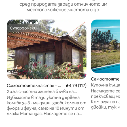
сред природата заради отличното им
местоположение, чистота и др.
Супердомакин
Супердомакин
Самостоятелна с
illo
Куполна къща в 
Самостоятелна стая – N
Средна оценка: 4,79 от 5, 11
4,79 (117)
Насладете се на
avidad
Хижа с частна глинена бъчва на
прекъсващ моме
минути от Матансас
Избягайте в тази уютна дървена
Колчагуа на наши
колиба за 3 - ма души, заобиколена от
двойки, тук мо
флора и фауна, само на 10 минути от
прекрасни залези
плажа Матанзас. Насладете се на
басейна ни, да 
спокойствие и уединение в уникална
вино, да говорит
обстановка със спираща дъха гледка