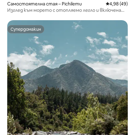
Самостоятелна стая – Pichilemu
Средна оценк
4,98 (49)
Изглед към морето с отопляемо легло и включена
закуска
Супердомакин
Супердомакин