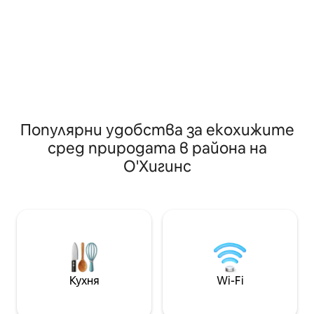
като започнете 
към звездите и природата.
закуска, доставе
Отпуснете се в самостоятелната
на долината Кол
хидромасажна вана, включена в
лозя, изискани 
престоя ви, споделете незабравими
красивите истор
мигове в зоната за барбекю,
Обслужвани от 
оборудвана за барбекюта, и се
ние обещаваме 
насладете на уютната топлина на
незабравимо изж
печката на дърва. Перфектно място
за почивка и общуване с природата.
Популярни удобства за екохижите
сред природата в района на
О'Хигинс
Кухня
Wi-Fi