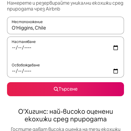
Намерете и резервирайте уникални екохижи сред
природата чрез Airbnb
Местоположение
Когато резултатите се покажат, използвайте клавишите 
Настаняване
Освобождаване
Търсене
О'Хигинс: най-високо оценени
екохижи сред природата
Гостите дават висока оценка на тези екохижи