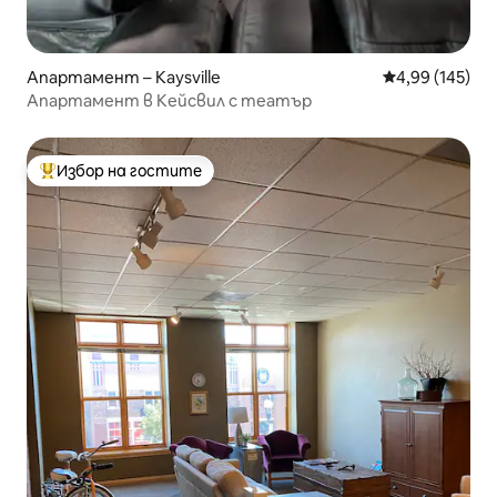
Апартамент – Kaysville
Средна оценка
4,99 (145)
Апартамент в Кейсвил с театър
Избор на гостите
Най-популярен избор на гостите