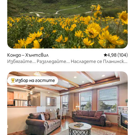
Кондо – Хънтсвил
Средна оценка
4,98 (104)
Избягайте... Разгледайте... Насладете се Планинско
забавление в Хънтсвил
Избор на гостите
Най-популярен избор на гостите