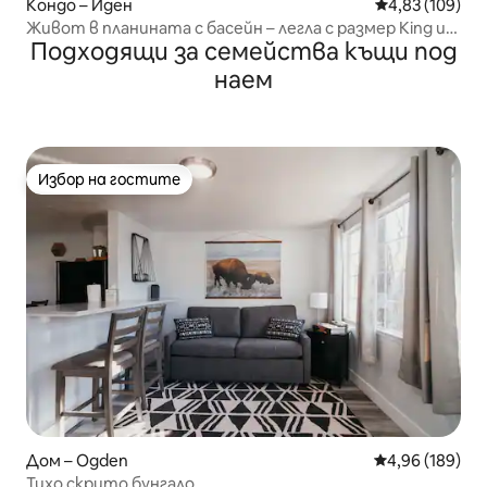
Кондо – Иден
Средна оценка
4,83 (109)
Живот в планината с басейн – легла с размер King и
Подходящи за семейства къщи под
климатик
наем
Избор на гостите
Избор на гостите
Дом – Ogden
Средна оценка
4,96 (189)
Тихо скрито бунгало