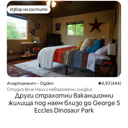
Избор на гостите
Избор на гостите
Апартамент – Ogden
Средна оценка
4,93 (444)
Студио Brue Haus с невероятни гледки!
Други страхотни ваканционни
жилища под наем близо до George S
Eccles Dinosaur Park