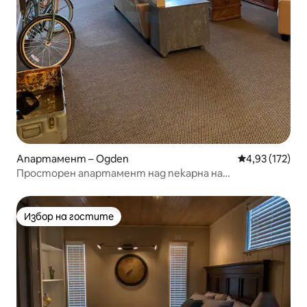
Апартамент – Ogden
Средна оценка
4,93 (172)
Просторен апартамент над пекарна на
историческа улица
Избор на гостите
Избор на гостите