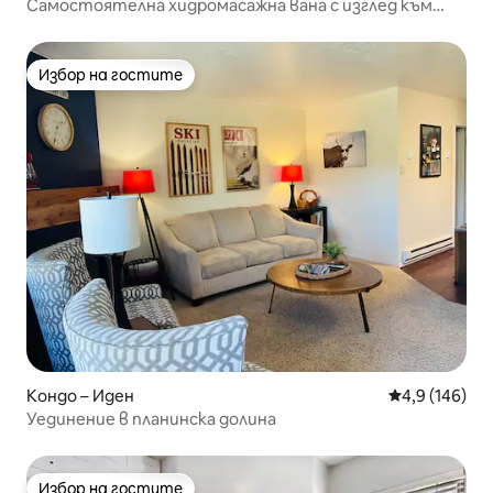
Самостоятелна хидромасажна вана с изглед към
планината
Избор на гостите
Избор на гостите
Кондо – Иден
Средна оценк
4,9 (146)
Уединение в планинска долина
Избор на гостите