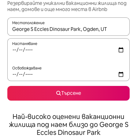
Резервирайте уникални ваканционни жилища под
наем, домове и още много места в Airbnb
Местоположение
Когато резултатите се покажат, използвайте клавишите 
Настаняване
Освобождаване
Търсене
Най-високо оценени ваканционни
жилища под наем близо до George S
Eccles Dinosaur Park