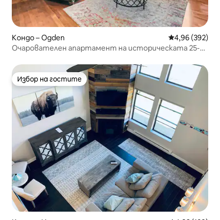
Кондо – Ogden
Средна оценка
4,96 (392)
Очарователен апартамент на историческата 25-а
улица *Паркинг
Избор на гостите
Избор на гостите