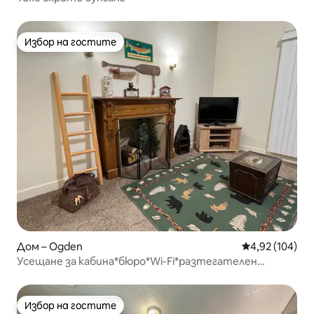
Избор на гостите
Избор на гостите
Дом – Ogden
Средна оценка
4,92 (104)
Усещане за кабина*бюро*Wi-Fi*разтегателен
диван*фотьойл*перелня/сушилня
Избор на гостите
Избор на гостите