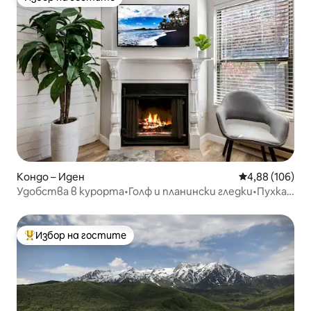
Избор на гостите
Кондо – Иден
Средна оценка
4,88 (106)
Удобства в курорта•Голф и планински гледки•Пухкав
сняг•Снежен басейн
Избор на гостите
Най-популярен избор на гостите