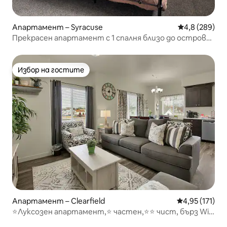
Апартамент – Syracuse
Средна оценк
4,8 (289)
Прекрасен апартамент с 1 спалня близо до остров
Антелоп
Избор на гостите
Избор на гостите
Апартамент – Clearfield
Средна оценка
4,95 (171)
⭐️Луксозен апартамент,⭐️ частен,⭐️⭐️ чист, бърз Wi-
Fi⭐️