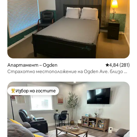
Апартамент – Ogden
Средна оценка
4,84 (281)
Страхотно местоположение на Ogden Ave. близо до
WSU, Mnts, HAFB
Избор на гостите
Най-популярен избор на гостите