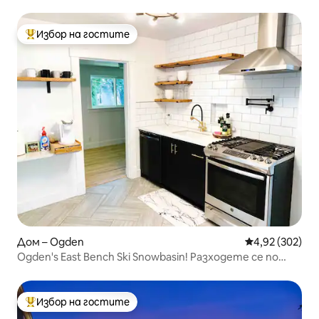
Избор на гостите
Най-популярен избор на гостите
Дом – Ogden
Средна оценка
4,92 (302)
Ogden's East Bench Ski Snowbasin! Разходете се по
планината Огдън!
Избор на гостите
Най-популярен избор на гостите