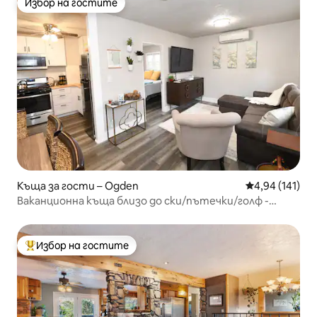
Избор на гостите
Избор на гостите
Къща за гости – Ogden
Средна оценка
4,94 (141)
Ваканционна къща близо до ски/пътечки/голф -
частен двор
Избор на гостите
Най-популярен избор на гостите