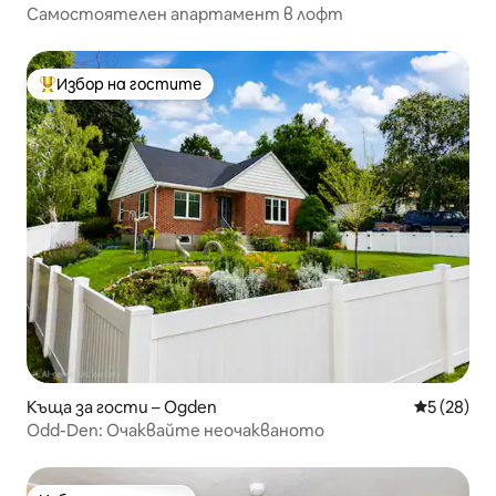
Самостоятелен апартамент в лофт
Избор на гостите
Най-популярен избор на гостите
Къща за гости – Ogden
Средна оц
5 (28)
Odd-Den: Очаквайте неочакваното