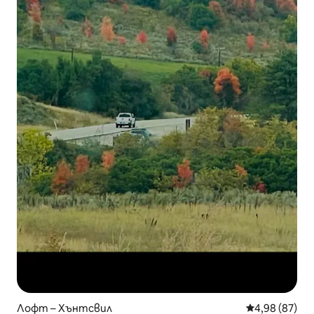
Лофт – Хънтсвил
Средна оценк
4,98 (87)