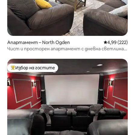
Апартамент – North Ogden
Средна оценка
4,99 (222)
Чист и просторен апартамент с дневна светлина в
сутерен до планините
Избор на гостите
Най-популярен избор на гостите