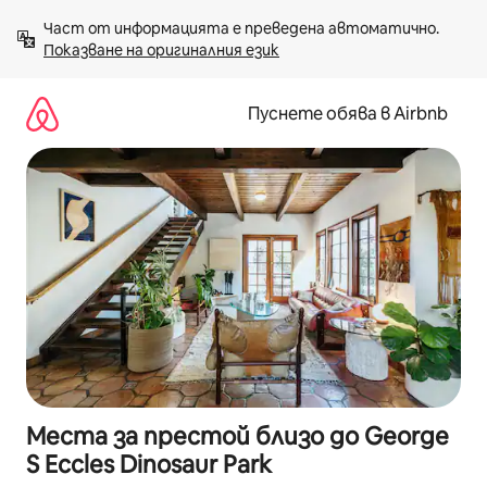
Пропускане
Част от информацията е преведена автоматично. 
към
Показване на оригиналния език
съдържанието
Пуснете обява в Airbnb
Места за престой близо до George
S Eccles Dinosaur Park