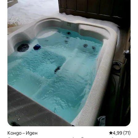
Кондо – Иден
Средна оценк
4,99 (71)