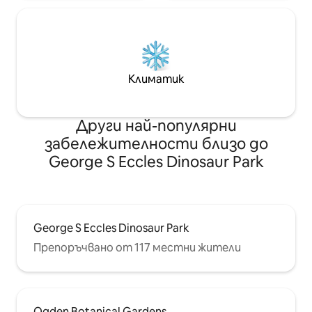
Климатик
Други най-популярни
забележителности близо до
George S Eccles Dinosaur Park
George S Eccles Dinosaur Park
Препоръчвано от 117 местни жители
Ogden Botanical Gardens