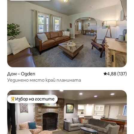
Дом – Ogden
Средна оценка
4,88 (137)
Уединено място край планината
Избор на гостите
Най-популярен избор на гостите