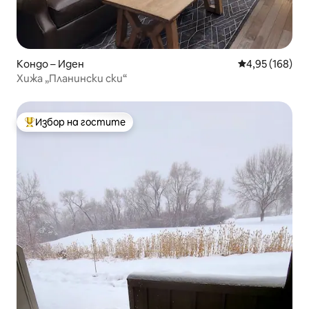
Кондо – Иден
Средна оценка
4,95 (168)
Хижа „Планински ски“
Избор на гостите
Най-популярен избор на гостите