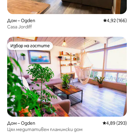
Дом – Ogden
Средна оценка
4,92 (166)
Casa Jordiff
Избор на гостите
Избор на гостите
Дом – Ogden
Средна оценка
4,89 (293)
Цял медитативен планински дом