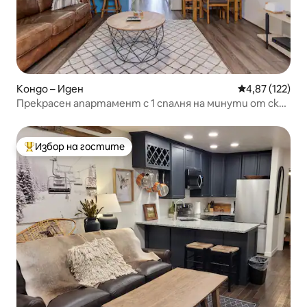
Кондо – Иден
Средна оценка
4,87 (122)
Прекрасен апартамент с 1 спалня на минути от ски
курорти с хидромасажна вана
Избор на гостите
Най-популярен избор на гостите