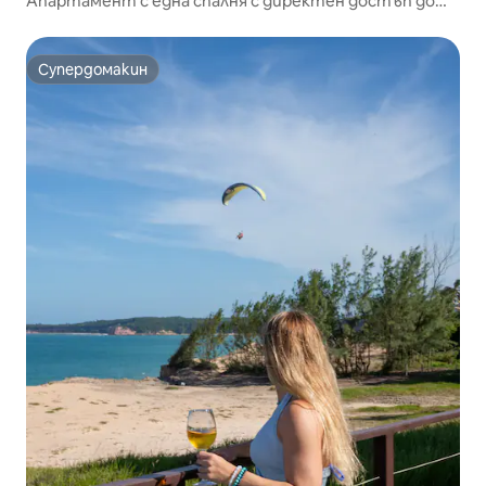
Апартамент с една спалня с директен достъп до
плажа Пипа
Супердомакин
Супердомакин