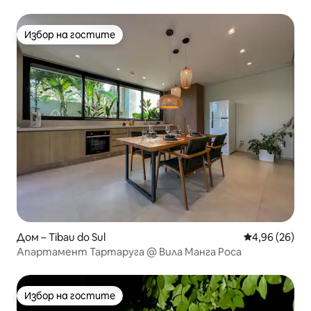
Избор на гостите
Избор на гостите
Дом – Tibau do Sul
Средна оценк
4,96 (26)
Апартамент Тартаруга @ Вила Манга Роса
Избор на гостите
Избор на гостите