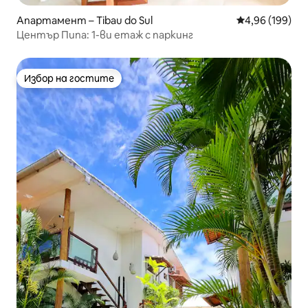
Апартамент – Tibau do Sul
Средна оценка
4,96 (199)
Център Пипа: 1-ви етаж с паркинг
Избор на гостите
Избор на гостите