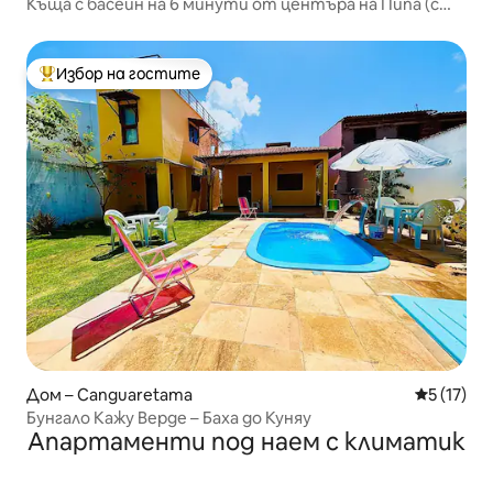
Къща с басейн на 6 минути от центъра на Пипа (с
кола)
Избор на гостите
Най-популярен избор на гостите
Дом – Canguaretama
Средна оц
5 (17)
Бунгало Кажу Верде – Баха до Куняу
Апартаменти под наем с климатик