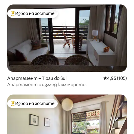
Избор на гостите
Най-популярен избор на гостите
Апартамент – Tibau do Sul
Средна оценка
4,95 (105)
Апартамент с изглед към морето.
Избор на гостите
Най-популярен избор на гостите