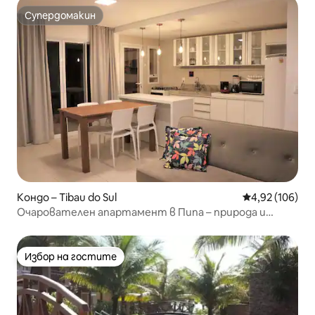
Супердомакин
Супердомакин
Кондо – Tibau do Sul
Средна оценка
4,92 (106)
Очарователен апартамент в Пипа – природа и
басейн
Избор на гостите
Избор на гостите