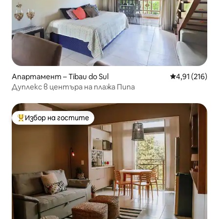
Апартамент – Tibau do Sul
Средна оценка
4,91 (216)
Дуплекс в центъра на плажа Пипа
Избор на гостите
Най-популярен избор на гостите