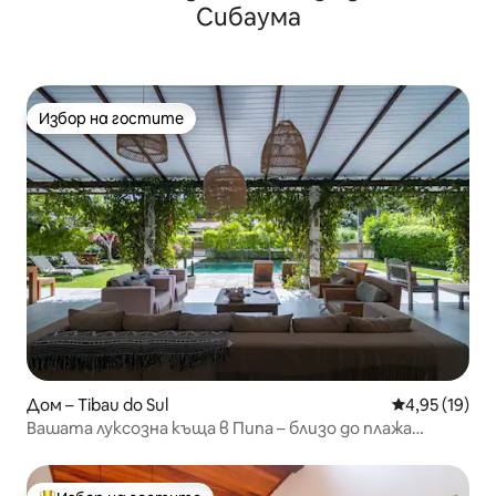
Сибаума
Избор на гостите
Избор на гостите
Дом – Tibau do Sul
Средна оценк
4,95 (19)
Вашата луксозна къща в Пипа – близо до плажа
Мадейро