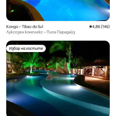
Кондо – Tibau do Sul
Средна оценка
4,86 (146)
Луксозен комплекс – Пипа Парадайз
Избор на гостите
Избор на гостите