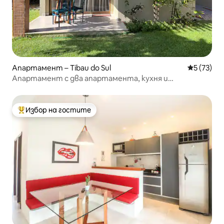
Апартамент – Tibau do Sul
Средна оц
5 (73)
Апартамент с два апартамента, кухня и
всекидневна стая стая
Избор на гостите
Най-популярен избор на гостите