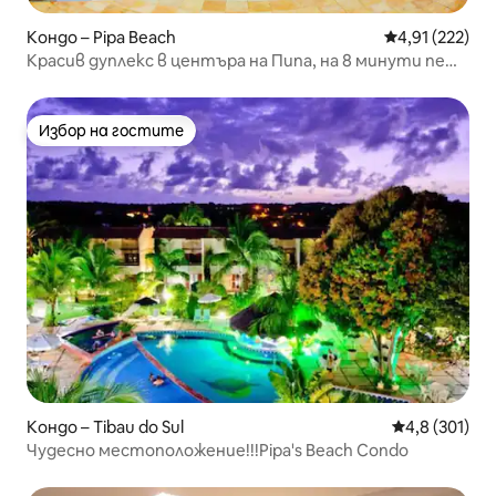
Кондо – Pipa Beach
Средна оценка
4,91 (222)
Красив дуплекс в центъра на Пипа, на 8 минути пеша
от плажа
Избор на гостите
Избор на гостите
Кондо – Tibau do Sul
Средна оценк
4,8 (301)
Чудесно местоположение!!!Pipa's Beach Condo