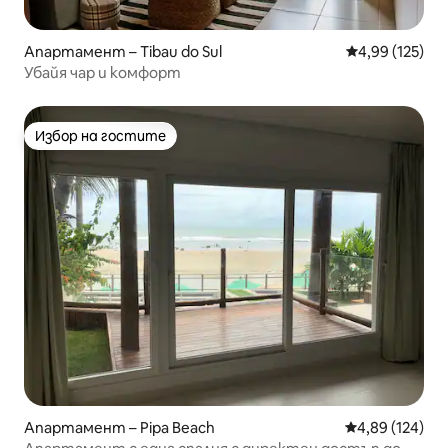
Апартамент – Tibau do Sul
Средна оценка
4,99 (125)
Убайя чар и комфорт
Избор на гостите
Избор на гостите
Апартамент – Pipa Beach
Средна оценка
4,89 (124)