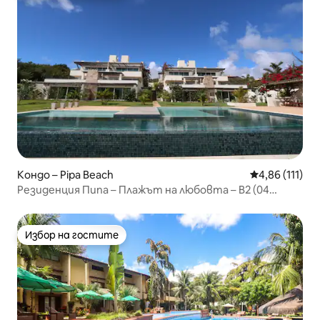
Кондо – Pipa Beach
Средна оценка
4,86 (111)
Резиденция Пипа – Плажът на любовта – B2 (04
ЧОВЕКА)
Избор на гостите
Избор на гостите