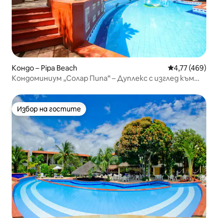
Кондо – Pipa Beach
Средна оценка
4,77 (469)
Кондоминиум „Солар Пипа“ – Дуплекс с изглед към
градината
Избор на гостите
Избор на гостите