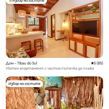
Избор на гостите
Най-популярен избор на гостите
Дом – Tibau do Sul
Средна оц
5 (85)
Уютен апартамент с частна пътечка до плажа
Избор на гостите
Избор на гостите