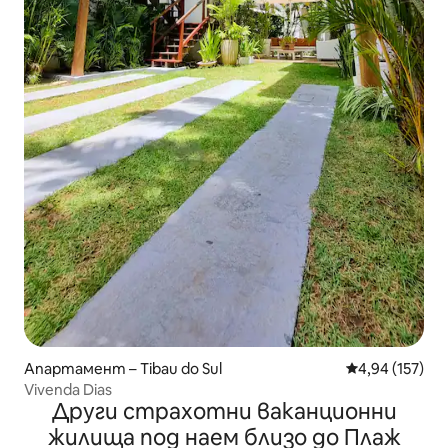
Апартамент – Tibau do Sul
Средна оценка
4,94 (157)
Vivenda Dias
Други страхотни ваканционни
жилища под наем близо до Плаж