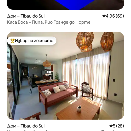
Дом – Tibau do Sul
Средна оценк
4,96 (69)
Каса Боса – Пипа, Рио Гранде до Норте
Избор на гостите
Най-популярен избор на гостите
Дом – Tibau do Sul
Средна оц
5 (28)