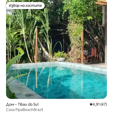
Избор на гостите
Избор на гостите
Дом – Tibau do Sul
Средна оценк
4,91 (47)
Casa PipaBeachBrazil