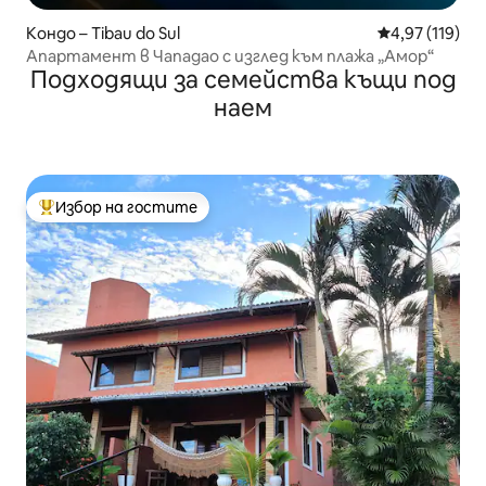
Кондо – Tibau do Sul
Средна оценка
4,97 (119)
Апартамент в Чападао с изглед към плажа „Амор“
Подходящи за семейства къщи под
наем
Избор на гостите
Най-популярен избор на гостите