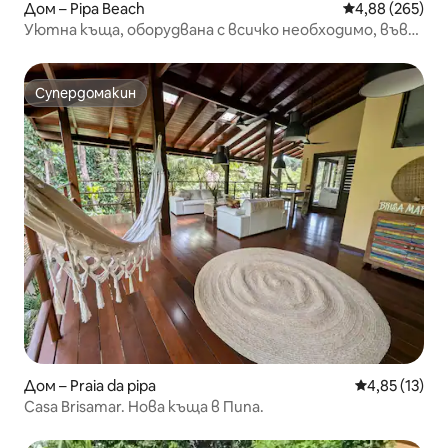
Дом – Pipa Beach
Средна оценка
4,88 (265)
Уютна къща, оборудвана с всичко необходимо, във
Вила Амарела Пипа
Супердомакин
Супердомакин
Дом – Praia da pipa
Средна оценк
4,85 (13)
Casa Brisamar. Нова къща в Пипа.