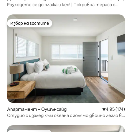
Разходете се до плажа и кея! | Покривна тераса с
изглед към океана
Избор на гостите
Избор на гостите
Апартамент – Оушънсайд
Средна оценка
4,95 (174)
Студио с изглед към океана с голямо двойно легло в
апартамент на първа линия (207)