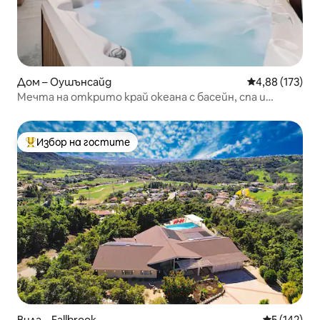
Дом – Оушънсайд
Средна оценка
4,88 (173)
Мечта на открито край океана с басейн, спа и
барбекю
Избор на гостите
Най-популярен избор на гостите
Вила – Fallbrook
Средна оце
5 (142)