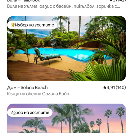
Вила на хълма, оазис с басейн, пикълбол, горичка с
авокадо
Избор на гостите
Най-популярен избор на гостите
Дом – Solana Beach
Средна оценка
4,91 (140)
Къща на океана Солана Бийч
Избор на гостите
Избор на гостите