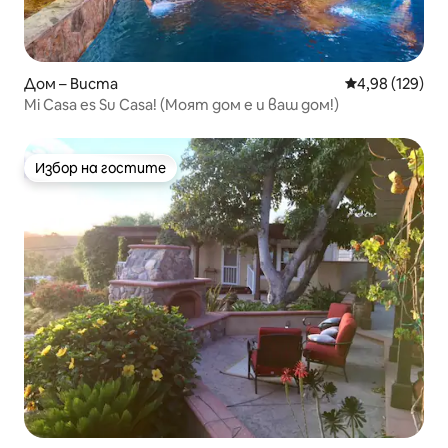
Дом – Виста
Средна оценка
4,98 (129)
Mi Casa es Su Casa! (Моят дом е и ваш дом!)
Избор на гостите
Избор на гостите