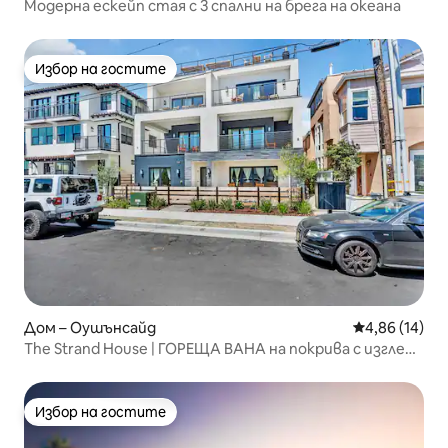
Модерна ескейп стая с 3 спални на брега на океана
Избор на гостите
Избор на гостите
Дом – Оушънсайд
Средна оценк
4,86 (14)
The Strand House | ГОРЕЩА ВАНА на покрива с изглед
към океана
Избор на гостите
Избор на гостите