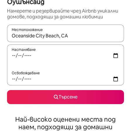
Оушънсайд
Намерете и резервирайте чрез Airbnb уникални
домове, подходящи за домашни любимци
Местоположение
Когато резултатите се покажат, използвайте клавишите 
Настаняване
Освобождаване
Търсене
Най-високо оценени места под
наем, подходящи за домашни