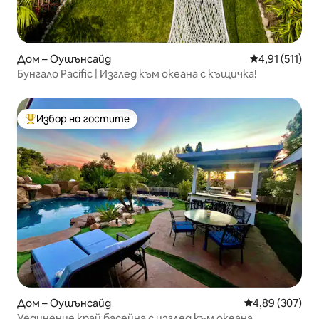
Дом – Оушънсайд
Средна оценк
4,91 (511)
Бунгало Pacific | Изглед към океана с къщичка!
Избор на гостите
Най-популярен избор на гостите
Дом – Оушънсайд
Средна оценка
4,89 (307)
Уединение край басейна с изглед към океана