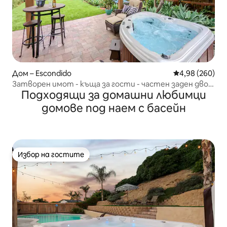
Дом – Escondido
Средна оценка
4,98 (260)
Затворен имот - къща за гости - частен заден двор
Подходящи за домашни любимци
- хидромасажна вана!
домове под наем с басейн
Избор на гостите
Избор на гостите