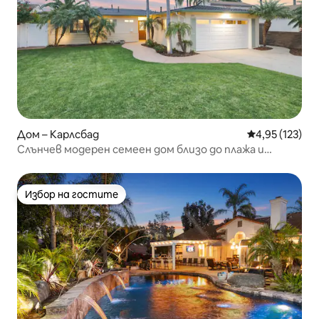
Дом – Карлсбад
Средна оценка
4,95 (123)
Слънчев модерен семеен дом близо до плажа и
заведения за хранене
Избор на гостите
Избор на гостите