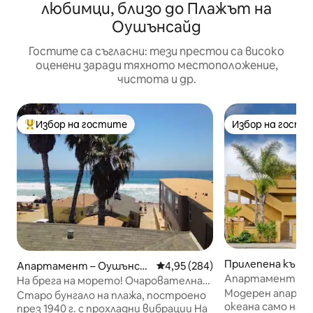
любимци, близо до Плажът на
Оушънсайд
Гостите са съгласни: тези престои са високо
оценени заради тяхното местоположение,
чистота и др.
Избор на гостите
Избор на гости
Най-популярен избор на гостите
Избор на гости
Прилепена къща
Апартамент – Оушънса
Средна оценка: 4,95 от 5, 284
4,95 (284)
сайд
Апартамент на п
йд
На брега на морето! Очарователна
на 1 пресечка от
Модерен апарта
ваканционна къща с 2 спални
Старо бунгало на плажа, построено
океана само на е
през 1940 г. с прохладни вибрации На