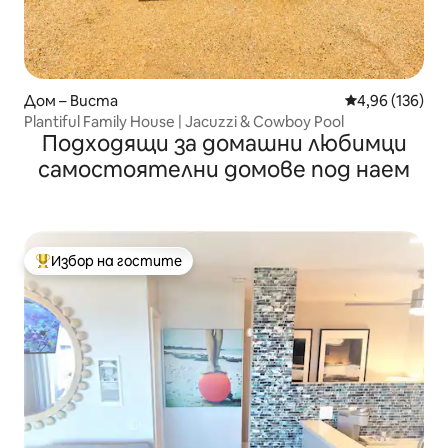
Дом – Виста
Средна оценка
4,96 (136)
Plantiful Family House | Jacuzzi & Cowboy Pool
Подходящи за домашни любимци
самостоятелни домове под наем
Избор на гостите
Най-популярен избор на гостите