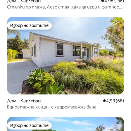
Дом – Карлсбад
Средна оценка
4,98 (136)
Стъпки до плажа, Лего стая, зала за игри и фитнес
зала
Избор на гостите
Избор на гостите
Дом – Карлсбад
Средна оценк
4,93 (68)
Едноетажна къща – с хидромасажна вана
Избор на гостите
Избор на гостите