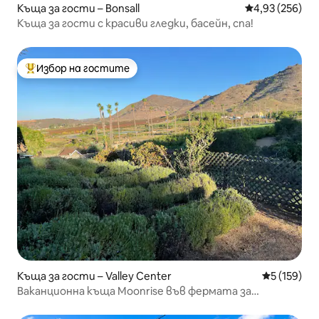
Къща за гости – Bonsall
Средна оценка
4,93 (256)
Къща за гости с красиви гледки, басейн, спа!
Избор на гостите
Най-популярен избор на гостите
Къща за гости – Valley Center
Средна оце
5 (159)
Ваканционна къща Moonrise във фермата за
лавандула Buena Terra