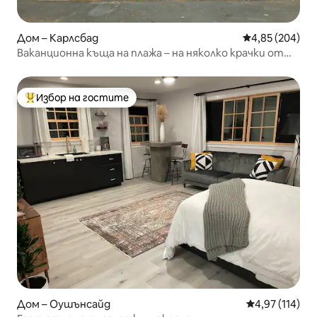
Дом – Карлсбад
Средна оценка
4,85 (204)
Ваканционна къща на плажа – на няколко крачки от
водата
Избор на гостите
Най-популярен избор на гостите
Дом – Оушънсайд
Средна оценка
4,97 (114)