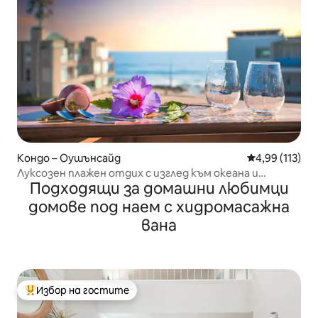
Кондо – Оушънсайд
Средна оценка
4,99 (113)
Луксозен плажен отдих с изглед към океана и
Подходящи за домашни любимци
самостоятелно спа
домове под наем с хидромасажна
вана
Избор на гостите
Най-популярен избор на гостите