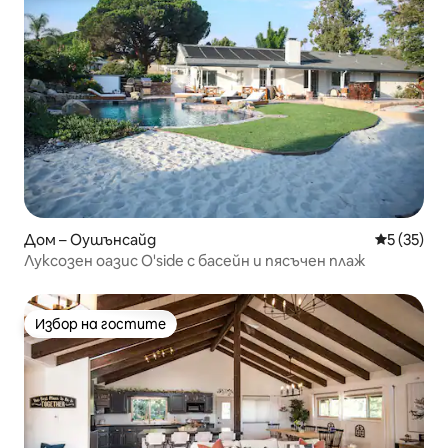
Дом – Оушънсайд
Средна оц
5 (35)
Луксозен оазис O'side с басейн и пясъчен плаж
Избор на гостите
Избор на гостите