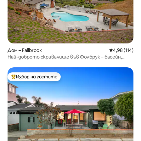
Дом – Fallbrook
Средна оценка
4,98 (114)
Най-доброто скривалище във Фолбрук – басейн,
стая за игри
Избор на гостите
Най-популярен избор на гостите