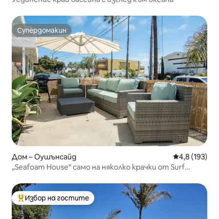
Супердомакин
Супердомакин
Дом – Оушънсайд
Средна оценк
4,8 (193)
„Seafoam House“ само на няколко крачки от Surf
Beach, център
Избор на гостите
Най-популярен избор на гостите