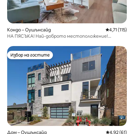
Кондо – Оушънсайд
Средна оценк
4,71 (115)
НА ПЯСЪКА! Най-доброто местоположение!
Домашните любимци са добре дошли!
Избор на гостите
Избор на гостите
Дом – Оушънсайд
Средна оценк
4,92 (61)