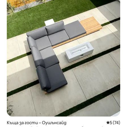
Къща за гости – Оушънсайд
Средна оц
5 (74)