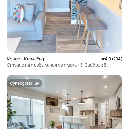
Кондо – Карлсбад
Средна оценк
4,9 (234)
Студио на първа линия до плажа - 3, Сийбриз в
Карлсбад
Супердомакин
Супердомакин