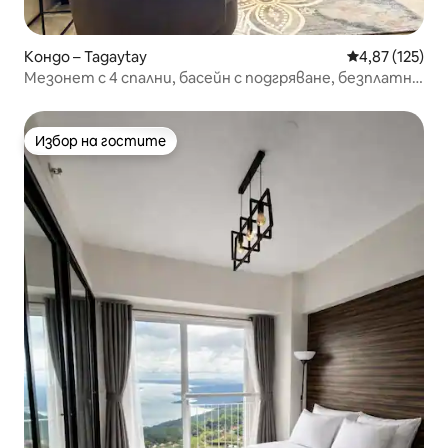
Кондо – Tagaytay
Средна оценка
4,87 (125)
Мезонет с 4 спални, басейн с подгряване, безплатно
паркиране, Тагайтай
Избор на гостите
Избор на гостите