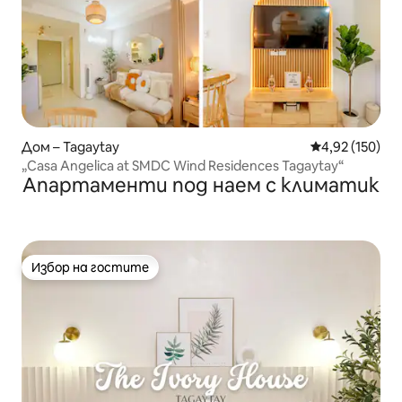
Дом – Tagaytay
Средна оценка
4,92 (150)
„Casa Angelica at SMDC Wind Residences Tagaytay“
Апартаменти под наем с климатик
Избор на гостите
Избор на гостите