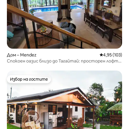
Дом – Mendez
Средна оценка
4,95 (103)
Спокоен оазис близо до Тагайтай: просторен лофт с
басейн
Избор на гостите
Избор на гостите