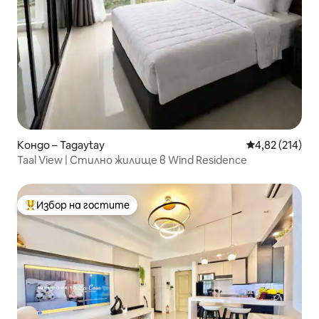
Кондо – Tagaytay
Средна оценка
4,82 (214)
Taal View | Стилно жилище в Wind Residence
Избор на гостите
Най-популярен избор на гостите