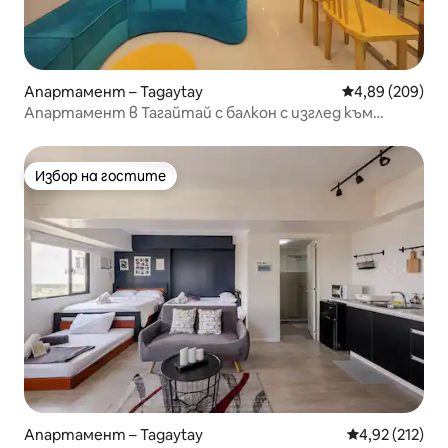
Апартамент – Tagaytay
Средна оценка
4,89 (209)
Апартамент в Тагайтай с балкон с изглед към
езерото Таал
Избор на гостите
Избор на гостите
Апартамент – Tagaytay
Средна оценка
4,92 (212)