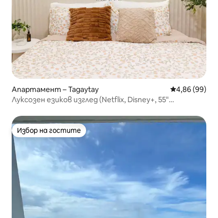
Апартамент – Tagaytay
Средна оценк
4,86 (99)
Луксозен езиков изглед (Netflix, Disney+, 55"
телевизор + Fibr)
Избор на гостите
Избор на гостите