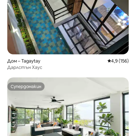
Дом – Tagaytay
Средна оценк
4,9 (156)
Дарлстън Хаус
Супердомакин
Супердомакин