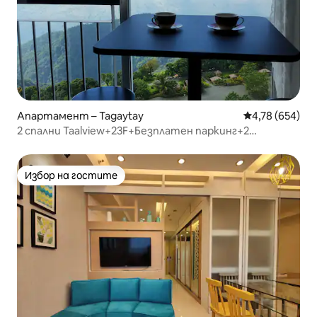
Апартамент – Tagaytay
Средна оценка
4,78 (654)
2 спални Taalview+23F+Безплатен паркинг+2
телевизора Netflix+Караоке
Избор на гостите
Избор на гостите