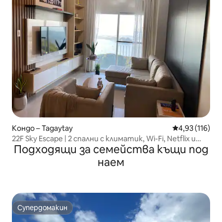
Кондо – Tagaytay
Средна оценка
4,93 (116)
22F Sky Escape | 2 спални с климатик, Wi-Fi, Netflix и
Подходящи за семейства къщи под
изглед към морето
наем
Супердомакин
Супердомакин