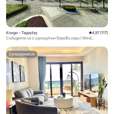
Кондо – Tagaytay
Средна оценка
4,97 (117)
Събудете се с изглед към борови гори | Wind
Residences Tagaytay
Супердомакин
Супердомакин