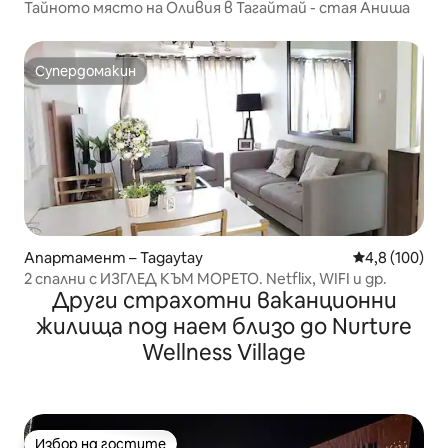
Тайното място на Оливия в Тагайтай - стая Аниша
Супердомакин
Супердомакин
Апартамент – Tagaytay
Средна оценк
4,8 (100)
2 спални с ИЗГЛЕД КЪМ МОРЕТО. Netflix, WIFI и др.
Други страхотни ваканционни
жилища под наем близо до Nurture
Wellness Village
Избор на гостите