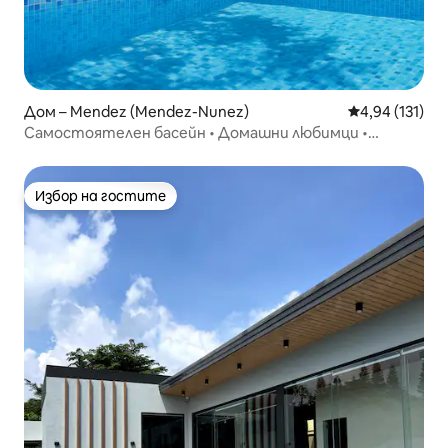
Дом – Mendez (Mendez-Nunez)
Средна оценка
4,94 (131)
Самостоятелен басейн • Домашни любимци •
Mendez Memories Tagaytay
Избор на гостите
Избор на гостите