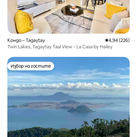
Кондо – Tagaytay
Средна оценка
4,94 (226)
Twin Lakes, Tagaytay Taal View – La Casa by Hailey
Избор на гостите
Избор на гостите