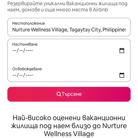
Резервирайте уникални ваканционни жилища под
наем, домове и още много места в Airbnb
Местоположение
Когато резултатите се покажат, използвайте клавишите 
Настаняване
Освобождаване
Търсене
Най-високо оценени ваканционни
жилища под наем близо до Nurture
Wellness Village