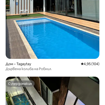
Дом – Tagaytay
Средна оценка
4,95 (104)
Дървена колиба на Робнил
Супердомакин
Супердомакин