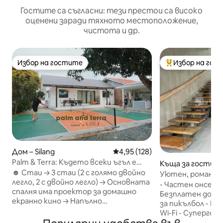
Гостите са съгласни: тези престои са високо
оценени заради тяхното местоположение,
чистота и др.
Избор на гостите
Избор на гос
Избор на гостите
Най-популярен 
Дом – Silang
Средна оценка: 4,95 от 5, 128
4,95 (128)
Palm & Terra: Където всеки ъгъл е
Къща за гости –
настроение ~
☻ Стаи → 3 стаи (2 с голямо двойно
Уютен, романти
легло, 2 с двойно легло) → Основната
онсен)
- Частен онсен/ва
спалня има проектор за домашно
Безплатен достъ
екранно кино → Напълно
за пикълбол - Бе
климатизирани → Вентилатор на
Wi-Fi - Супергол
тавана ☻ Всекидневна → Диван →
чисто спално бел