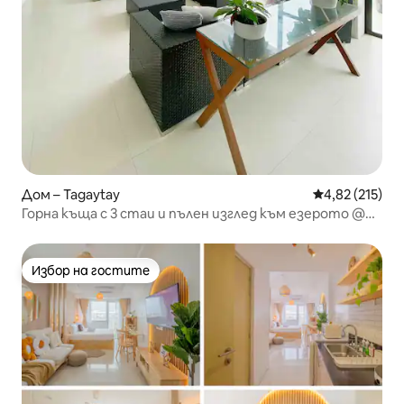
Дом – Tagaytay
Средна оценка
4,82 (215)
Горна къща с 3 стаи и пълен изглед към езерото @
Greenhouse
Избор на гостите
Избор на гостите