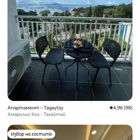
Апартамент – Tagaytay
Средна оценк
4,96 (98)
Амарильо Хол - Тагайтай
Избор на гостите
Избор на гостите