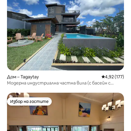
Дом – Tagaytay
Средна оценка
4,92 (177)
Модерна индустриална частна вила (с басейн с
подгряване)
Избор на гостите
Избор на гостите