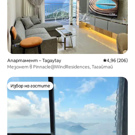
Апартамент – Tagaytay
Средна оценка
4,96 (206)
Мезонет в Pinnacle@WindResidences, Тагайтай
Избор на гостите
Избор на гостите