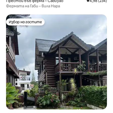
Престой във ферма – Cabuyao
Средна оценка
4,98 (234)
Фермата на Габи – вила Нара
Избор на гостите
Избор на гостите