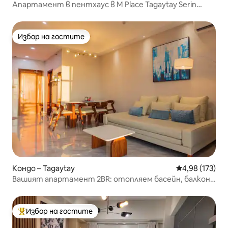
Апартамент в пентхаус в M Place Tagaytay Serin
West
Избор на гостите
Избор на гостите
Кондо – Tagaytay
Средна оценка
4,98 (173)
Вашият апартамент 2BR: отопляем басейн, балкон,
безплатен паркинг
Избор на гостите
Най-популярен избор на гостите