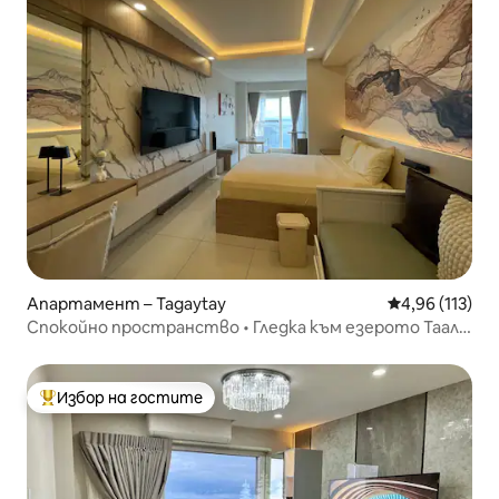
Апартамент – Tagaytay
Средна оценка
4,96 (113)
Спокойно пространство • Гледка към езерото Таал •
Басейн + балкон
Избор на гостите
Най-популярен избор на гостите