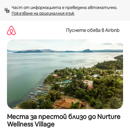
Пропускане
Част от информацията е преведена автоматично. 
към
Показване на оригиналния език
съдържанието
Пуснете обява в Airbnb
Места за престой близо до Nurture
Wellness Village