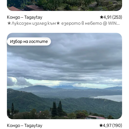
Кондо – Tagaytay
Средна оценка
4,91 (253)
★Луксозен изглед към★ езерото в небето @ WIND
Tower 1
Избор на гостите
Избор на гостите
Кондо – Tagaytay
Средна оценка
4,97 (190)