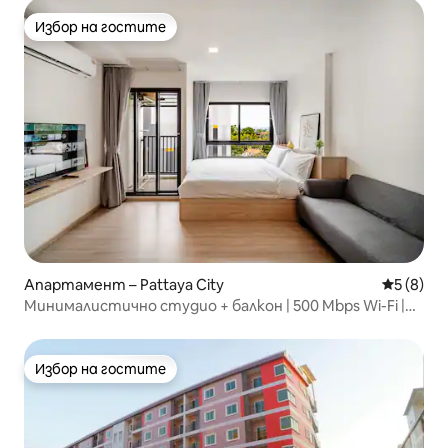
Избор на гостите
Избор на гостите
Апартамент – Pattaya City
Средна о
5 (8)
Минималистично студио + балкон | 500 Mbps Wi-Fi |
Фитнес зала
Избор на гостите
Избор на гостите