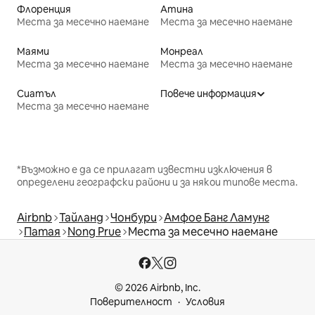
Флоренция
Атина
Места за месечно наемане
Места за месечно наемане
Маями
Монреал
Места за месечно наемане
Места за месечно наемане
Сиатъл
Повече информация
Места за месечно наемане
*Възможно е да се прилагат известни изключения в
определени географски райони и за някои типове места.
Airbnb
Тайланд
Чонбури
Амфое Банг Ламунг
Патая
Nong Prue
Места за месечно наемане
© 2026 Airbnb, Inc.
Поверителност
Условия