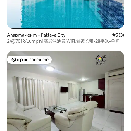
Апартамент – Pattaya City
Средна о
5 (3)
2/@701R/Lumpini 高层泳池景.WiFi.做饭长租-28平米-单间
Избор на гостите
Избор на гостите