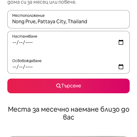
дома си за месец или повече.
Местоположение
Когато резултатите се покажат, използвайте клавишите 
Настаняване
Освобождаване
Търсене
Места за месечно наемане близо до
вас