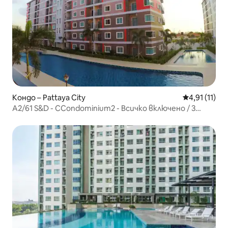
Кондо – Pattaya City
Средна оцен
4,91 (11)
A2/61 S&D - CCondominium2 - Всичко включено / 3
басейна