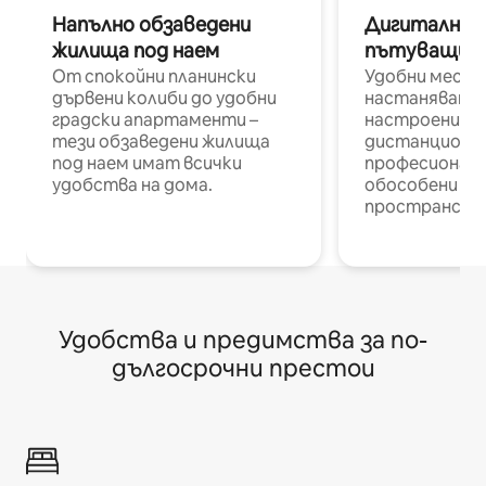
Напълно обзаведени
Дигитални н
жилища под наем
пътуващи п
От спокойни планински
Удобни места
дървени колиби до удобни
настаняване 
градски апартаменти –
настроени и
тези обзаведени жилища
дистанционн
под наем имат всички
професионалис
удобства на дома.
обособени р
пространств
Удобства и предимства за по-
дългосрочни престои