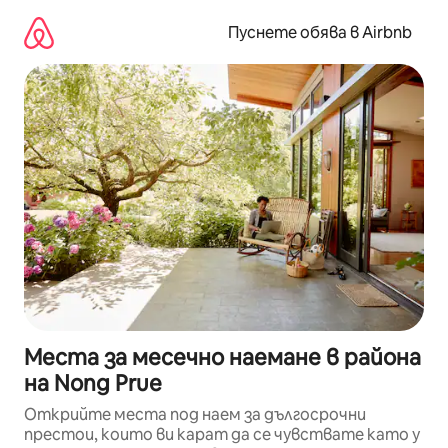
Пропускане
към
Пуснете обява в Airbnb
съдържанието
Места за месечно наемане в района
на Nong Prue
Открийте места под наем за дългосрочни
престои, които ви карат да се чувствате като у