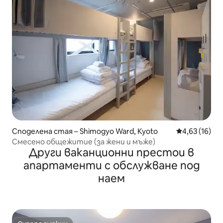
Споделена стая – Shimogyo Ward, Kyoto
Средна оценк
4,63 (16)
Смесено общежитие (за жени и мъже)
Други ваканционни престои в
апартаменти с обслужване под
наем