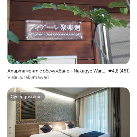
Апартамент с обслужване – Nakagyo Ward,
Средна оценк
4,8 (461)
Kyoto
Viale Jurakumawari
Супердомакин
Супердомакин