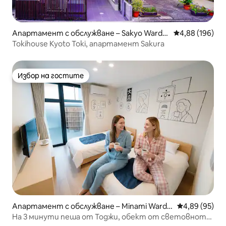
Апартамент с обслужване – Sakyo Ward,
Средна оценка
4,88 (196)
Kyoto
Tokihouse Kyoto Toki, апартамент Sakura
Избор на гостите
Избор на гостите
Апартамент с обслужване – Minami Ward,
Средна оценк
4,89 (95)
Kyoto
На 3 минути пеша от Тоджи, обект от световното