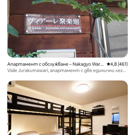
Апартамент с обслужване – Nakagyo Ward,
Средна оценк
4,8 (461)
Kyoto
Viale Jurakumawari, апартамент с две единични легла
202