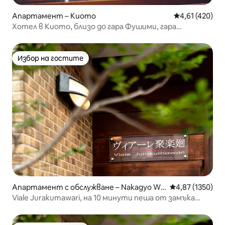
Апартамент – Киото
Средна оценка
4,61 (420)
Хотел в Киото, близо до гара Фушими, гара
Сомезоми, на 3 минути пеша от гара JR, стая с 2
големи двойни легла, близо до светилището Ясака и
светилището Инха, безплатен Wi-Fi за бизнес
Избор на гостите
Избор на гостите
Апартамент с обслужване – Nakagyo Wa
Средна оценка:
4,87 (1350)
rd, Kyoto
Viale Jurakumawari, на 10 минути пеша от замъка
Ниджо, А.