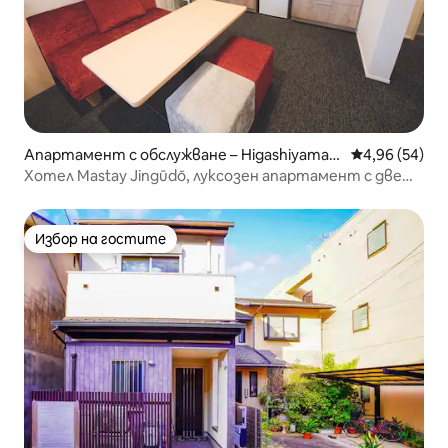
Апартамент с обслужване – Higashiyama
Средна оценк
4,96 (54)
Ward, Kyoto
Хотел Mastay Jingūdō, луксозен апартамент с две
спални, Shiro
Избор на гостите
Избор на гостите