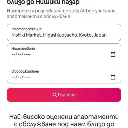
близо до Нишики пазар
Намерете и резервирайте чрез Airbnb уникални
апартаменти с обслужване
Местоположение
Когато резултатите се покажат, използвайте клавишите 
Настаняване
Освобождаване
Търсене
Най-високо оценени апартаменти
с обслужване под наем близо до