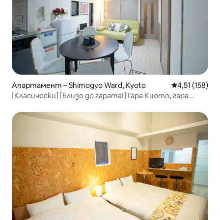
Апартамент – Shimogyo Ward, Kyoto
Средна оценка
4,51 (158)
[Класически] [Близо до гарата!] Гара Киото, гара
Кейхан Шичо! Безплатен Wi-Fi, кухня, пералня.
Предлага се отстъпка за дългосрочен престой.