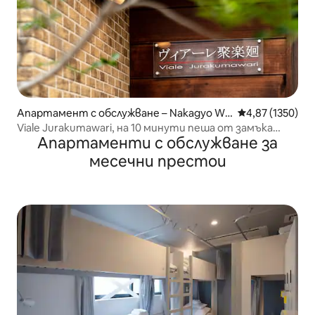
Апартамент с обслужване – Nakagyo Wa
Средна оценка:
4,87 (1350)
rd, Kyoto
Viale Jurakumawari, на 10 минути пеша от замъка
Апартаменти с обслужване за
Ниджо, Q.
месечни престои