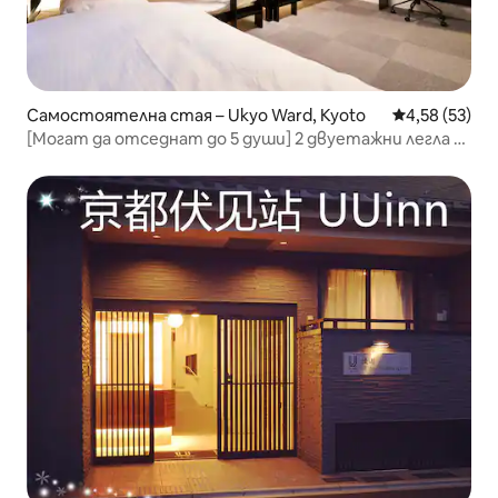
Самостоятелна стая – Ukyo Ward, Kyoto
Средна оценк
4,58 (53)
[Могат да отседнат до 5 души] 2 двуетажни легла и
допълнителни легла