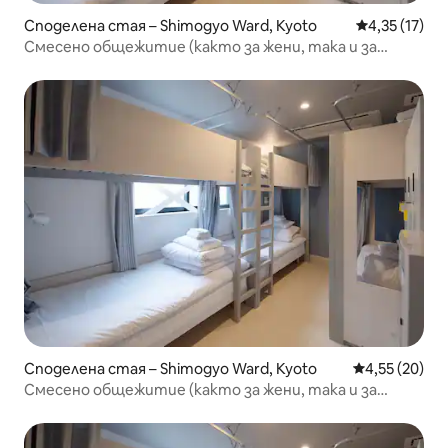
Споделена стая – Shimogyo Ward, Kyoto
Средна оценк
4,35 (17)
Смесено общежитие (както за жени, така и за
мъже)
Споделена стая – Shimogyo Ward, Kyoto
Средна оценк
4,55 (20)
Смесено общежитие (както за жени, така и за
мъже)