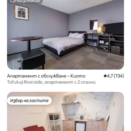
Супердомакин
Супердомакин
Апартамент с обслужване – Киото
Средна оценк
4,7 (734)
Tofukuji Riverside, апартамент с 2 спални
Избор на гостите
Избор на гостите