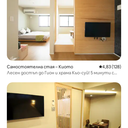
Самостоятелна стая – Киото
Средна оценка
4,83 (128)
Лесен достъп до Гион и храма Кьо-суй! 5 минути с
влак до Фушими Инари! Cocoon301