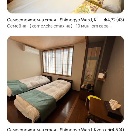
Самостоятелна стая – Shimogyo Ward, Kyo
Средна оценк
4,72 (43)
to
Семейна 【хотелска стая на】 10 мин. от гара
Киото.
Самостоятелна стая – Shimogyo Ward, Kyoto
Средна оце
4,5 (4)