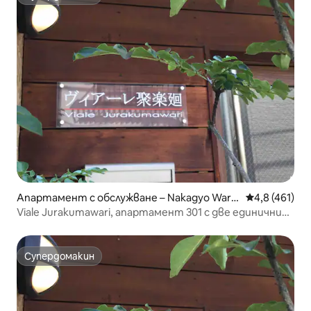
Супердомакин
Апартамент с обслужване – Nakagyo Ward,
Средна оценк
4,8 (461)
Kyoto
Viale Jurakumawari, апартамент 301 с две единични
легла
Супердомакин
Супердомакин