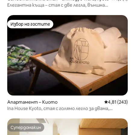
Елегантна къща – стая с две легла, външна
самостоятелна баня
Избор на гостите
Избор на гостите
Апартамент – Киото
Средна оценка
4,81 (243)
Ina House Kyoto, стая с голямо легло за двама,
специална пералня, сушилня за баня, WiFi, климатик,
кухня, автобусна спирка 3 минути
Супердомакин
Супердомакин