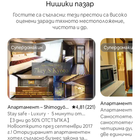
Нишики пазар
Гостите са съгласни: тези престои са високо
оценени заради тяхното местоположение,
чистота и др.
Супердомакин
Супердомакин
Супердомакин
Супердомакин
Апартамент с о
Апартамент – Shimogyō-
Средна оценка: 4,81 от 5, 22
4,81 (221)
не – Kamigyo War
Апартаменти „Б
ku, Kyōto-shi
Stay safe - Luxury・ 5 минути от
апартамент 7
Самостоятелен
станция Шиджо, стая за 4 души
【3 дни до 50% ОТСТЪПКА】
самостоятелен в
Новооткрито през септември 2017
четирима души. 
г.! Оторизираният апартаментен
две единични лег
хотел съгласно бизнес закона за