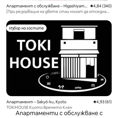
Апартамент с обслужване – Higashiyama
Средна оценка
4,84 (340)
Ward, Kyoto
[При резервация на двете стаи могат да отседнат
до 5 души] Насладете се на разходка до храма
Кийомизу-дера, част от Списъка на световното
наследство, и светилището Ясака! , 2-ри етаж,
Избор на гостите
Избор на гостите
стая B/Макс.
Апартамент – Sakyō-ku, Kyoto
Средна оценк
4,93 (61)
TOKIHOUSE Киото Времето Клен
Апартаменти с обслужване с