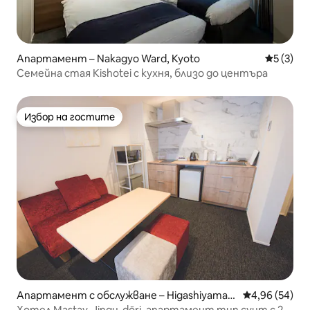
Апартамент – Nakagyo Ward, Kyoto
Средна о
5 (3)
Семейна стая Kishotei с кухня, близо до центъра
Избор на гостите
Избор на гостите
Апартамент с обслужване – Higashiyama
Средна оценк
4,96 (54)
Ward, Kyoto
Хотел Mastay, Jingu-dōri, апартамент тип суит с 2