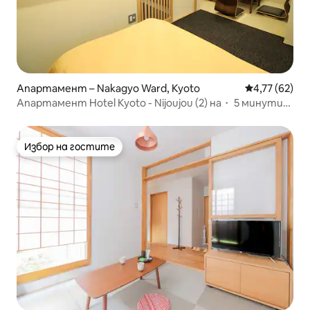
Апартамент – Nakagyo Ward, Kyoto
Средна оценк
4,77 (62)
Апартамент Hotel Kyoto - Nijoujou (2) на・ 5 минути
пеша от Sta.
Избор на гостите
Избор на гостите