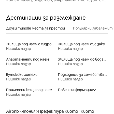
спални
Дестинации за разглеждане
Други типове места за престой
Популярни забележит
Жилища под наем с хидромасажна вана
Жилища под наем със закуска
Нишики пазар
Нишики пазар
Апартаменти под наем
Жилища под наем до водата
Нишики пазар
Нишики пазар
Бутикови хотели
Подходящи за семейства места под наем
Нишики пазар
Нишики пазар
Прилепени къщи под наем
Повече информация
Нишики пазар
Airbnb
Япония
Префектура Киото
Киото