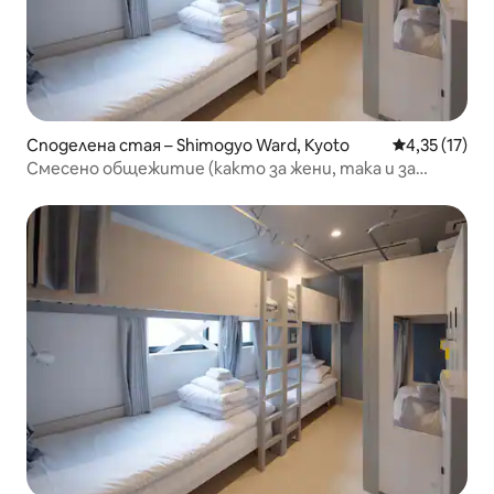
Споделена стая – Shimogyo Ward, Kyoto
Средна оценк
4,35 (17)
Смесено общежитие (както за жени, така и за
мъже)