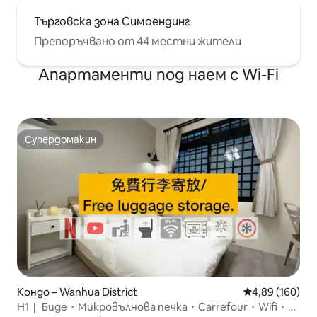
Търговска зона Симоендинг
Препоръчвано от 44 местни жители
Апартаменти под наем с Wi-Fi
Супердомакин
Супердомакин
Кондо – Wanhua District
Средна оценка
4,89 (160)
H1｜ Биде・Микровълнова печка・Carrefour・Wifi・