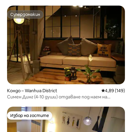
700 м до метростанция Ximen
Супердомакин
Супердомакин
Кондо – Wanhua District
Средна оценка
4,89 (149)
Симен Динг (4-10 души) отдаване под наем на
пространство/фотография/реклама/сватбена
рокля/снимки на открито/каталог/събитие
Избор на гостите
Избор на гостите