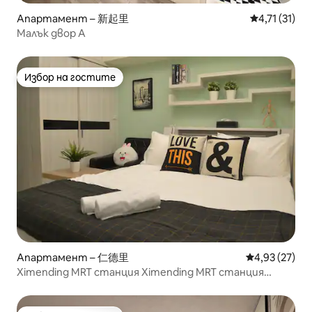
Апартамент – 新起里
Средна оцен
4,71 (31)
Малък двор А
Избор на гостите
Избор на гостите
Апартамент – 仁德里
Средна оценк
4,93 (27)
Ximending MRT станция Ximending MRT станция
Близо до метрото/Отделна входна врата/Асансьор
на балкона (ново обзавеждане) Опростено