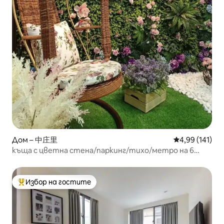
Дом – 中庄里
Средна оценка
4,99 (141)
къща с цветна стена/паркинг/тихо/метро на 6
минути
Избор на гостите
Най-популярен избор на гостите