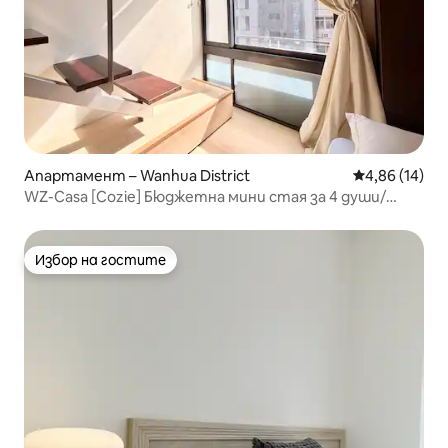
Апартамент – Wanhua District
Средна оценк
4,86 (14)
WZ-Casa [Cozie] Бюджетна мини стая за 4 души/
Ximen MRT
Избор на гостите
Избор на гостите