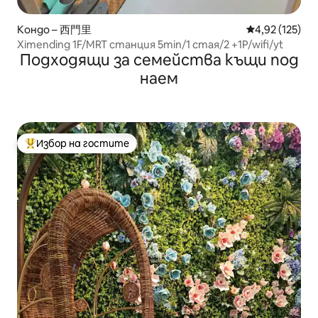
Кондо – 西門里
Средна оценка
4,92 (125)
Ximending 1F/MRT станция 5min/1 стая/2 +1P/wifi/yt
Подходящи за семейства къщи под
наем
Избор на гостите
Най-популярен избор на гостите