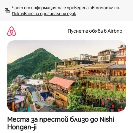
Пропускане
Част от информацията е преведена автоматично. 
към
Показване на оригиналния език
съдържанието
Пуснете обява в Airbnb
Места за престой близо до Nishi
Hongan-ji