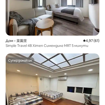
Дом – 菜園里
Средна оценк
4,97 (61)
Simple Travel 4B Ximen Симендинг MRT 5 минути
Супердомакин
Супердомакин