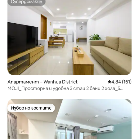
Супердомакин
Супердомакин
Ximending
Апартамент – Wanhua District
Средна оценка
4,84 (161)
MOJI_Просторна и удобна 3 стаи 2 бани 2 хола_5
минути до станция Симен
Избор на гостите
Избор на гостите