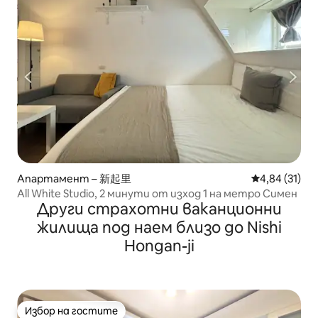
Апартамент – 新起里
Средна оценк
4,84 (31)
All White Studio, 2 минути от изход 1 на метро Симен
Други страхотни ваканционни
жилища под наем близо до Nishi
Hongan-ji
Избор на гостите
Избор на гостите