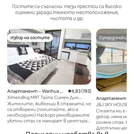
Гостите са съгласни: тези престои са високо
оценени заради тяхното местоположение,
чистота и др.
Избор на гостите
Супердомакин
Избор на гостите
Супердомакин
Апартамент – Wanhua Di
Средна оценка: 4,83 от 5, 193
4,83 (193)
strict
Ximending MRT Тайпе Симен Дин
Апартамент – W
Индустриална зона 2～ Нова сграда ~
Жителите, живеещи в страната, не
strict
J&J SKY HOUSE н
Отделна входна врата и асансьор ~
са отворени (попитайте, ако е
Ximen MRT 捷
Стаята ми е сре
Близо до метрото ~ Ново
необходимо) Наскоро реновираните
декор, няма мног
обзавеждане
уютни стаи се намират в центъра
голяма стая. Но настоявам за това 1.
на Ксимен. МРТ, търговска зона,
Достъпна цена 
кино и всички видове ресторанти,
(Намалете стре