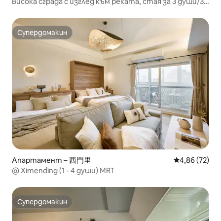
Висока сграда с изглед към реката, стая за 3 души/3
минути пеша от гара Симен/Изглед към реката
Супердомакин
Супердомакин
Апартамент – 西門里
Средна оценк
4,86 (72)
@ Ximending (1 - 4 души) MRT
Супердомакин
Супердомакин