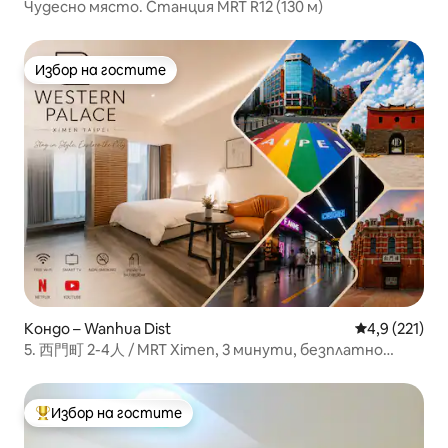
Чудесно място. Станция MRT R12 (130 м)
Избор на гостите
Избор на гостите
Кондо – Wanhua Dist
Средна оценк
4,9 (221)
5. 西門町 2-4人 / MRT Ximen, 3 минути, безплатно
съхранение на багаж
Избор на гостите
Най-популярен избор на гостите