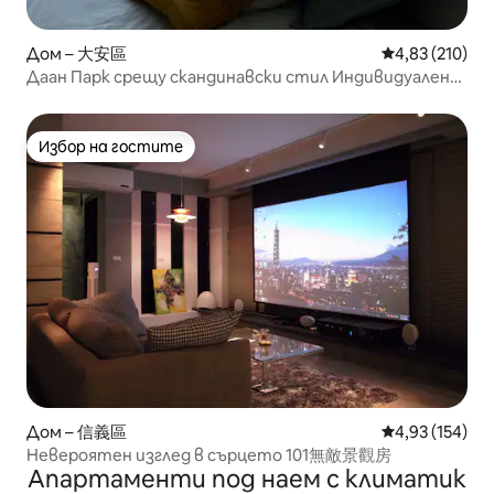
Дом – 大安區
Средна оценка
4,83 (210)
Даан Парк срещу скандинавски стил Индивидуален
апартамент
Избор на гостите
Избор на гостите
Дом – 信義區
Средна оценка
4,93 (154)
Невероятен изглед в сърцето 101無敵景觀房
Апартаменти под наем с климатик