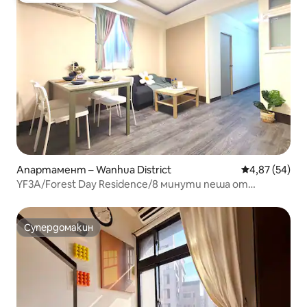
Апартамент – Wanhua District
Средна оценк
4,87 (54)
YF3A/Forest Day Residence/8 минути пеша от
метростанция Ximending на гара Тайпеи/
апартамент на третия етаж/нощен пазар/кухня/
пералня и сушилня/2 – 11 човека
Супердомакин
Супердомакин