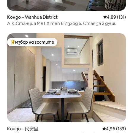
Кондо – Wanhua District
Средна оценка
4,89 (131)
А.К.Станция MRT Ximen 6 Изход 5. Стая за 2 души
Избор на гостите
Най-популярен избор на гостите
Кондо – 民安里
Средна оценка
4,96 (139)