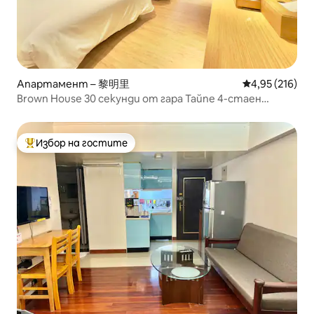
Апартамент – 黎明里
Средна оценка
4,95 (216)
Brown House 30 секунди от гара Тайпе 4-стаен
апартамент в Тайпе с изглед към града
Избор на гостите
Най-популярен избор на гостите