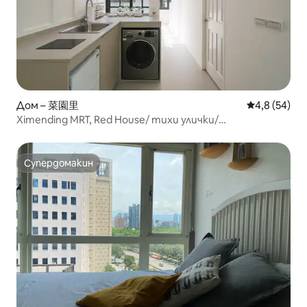
Дом – 菜園里
Средна оцен
4,8 (54)
Ximending MRT, Red House/ тихи улички/
самостоятелна баня/ 3 стаи 3 легла ~ Само на
няколко крачки от популярните атракции ~
Супердомакин
Супердомакин