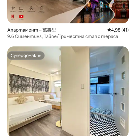
Апартамент – 萬壽里
Средна оценк
4,98 (41)
9.6 Симентинг, Тайпе/Триместна стая с тераса
Супердомакин
Супердомакин