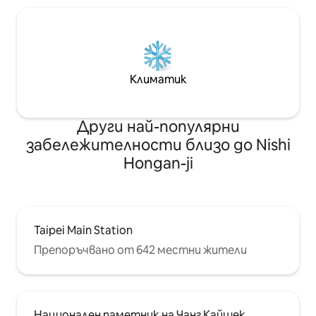
бюро, гурме храна Хол, аптека,
универсален магазин, метро и др.
Климатик
Други най-популярни
забележителности близо до Nishi
Hongan-ji
Taipei Main Station
Препоръчвано от 642 местни жители
Национален паметник на Чанг Кайшек