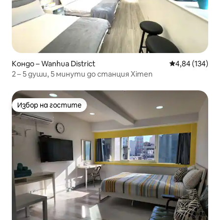
Кондо – Wanhua District
Средна оценка
4,84 (134)
2 – 5 души, 5 минути до станция Ximen
Избор на гостите
Избор на гостите