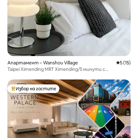
Апартамент – Wanshou Village
Средна оц
5 (15)
Taipei Ximending MRT Ximending/5 минути с
метрото/Стая с две легла и голям прозорец/
Асансьор/Самостоятелно настаняване за 1-4 души
Избор на гостите
Най-популярен избор на гостите