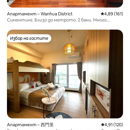
Апартамент – Wanhua District
Средна оценка
4,89 (161)
Симентинг. Близо до метрото. 2 бани. Много
прозорци. Единично легло
Избор на гостите
Избор на гостите
Апартамент – 西門里
Средна оценка
4,91 (120)