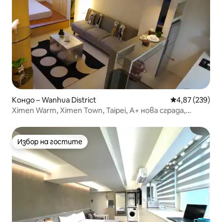
Кондо – Wanhua District
Средна оценка
4,87 (239)
Ximen Warm, Ximen Town, Taipei, A+ нова сграда,
независим вход, балкон, асансьор, пералня (2 стаи), 3
минути от метростанция Ximen
Избор на гостите
Избор на гостите