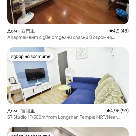
Дом – 西門里
Средна оцен
4,9 (48)
Апартамент с две отделни спални в огромно
пространство в Симентинг, Тайпее, сграда с
асансьор (близо до метрото/нощния пазар в
Симентинг/пералня/прозорец с изглед)
Избор на гостите
Избор на гостите
Дом – 富福里
Средна оценк
4,96 (93)
67 Studio 1F/500m from Longshan Temple MRT/Near
Ximending/3 minutes from Wanhua Station/Luggage
Storage/1st Floor Free Ladder