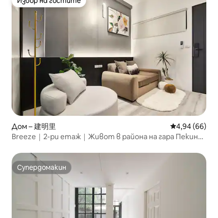
Избор на гостите
Избор на гостите
Дом – 建明里
Средна оценк
4,94 (66)
Breeze｜2-ри етаж｜Живот в района на гара Пекин｜
Разходка по улица Чифенг｜MRT Беймен｜Близо до
гара Тайпе｜Храна и пазаруване｜Леко метро до
летището
Супердомакин
Супердомакин