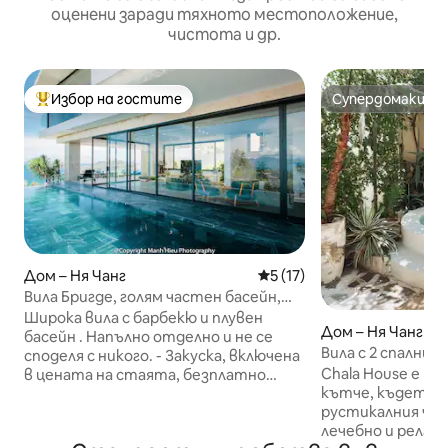
оценени заради тяхното местоположение,
чистота и др.
Избор на гостите
Супердомакин
Най-популярен избор на гостите
Супердомакин
Дом – Ня Чанг
Средна оценка: 5 от 5, 17
5 (17)
Вила Бригде, голям частен басейн,
безплатна закуска
Широка вила с барбекю и плувен
Дом – Ня Чанг
басейн . Напълно отделно и не се
Вила с 2 спални и
споделя с никого. - Закуска, включена
3 минути до пла
Chala House е н
в цената на стаята, безплатно
кътче, където с
взимане от летището за гости,
рустикалния чар,
отседнали за 4 нощувки. -
лечебно и релак
Поддръжка за резервиране на