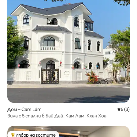
Дом – Cam Lâm
Средна о
5 (3)
Вила с 5 спални в Бай Дай, Кам Лам, Кхан Хоа
Избор на гостите