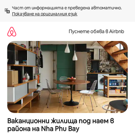
Пропускане
Част от информацията е преведена автоматично. 
към
Показване на оригиналния език
съдържанието
Пуснете обява в Airbnb
Ваканционни жилища под наем в
района на Nha Phu Bay