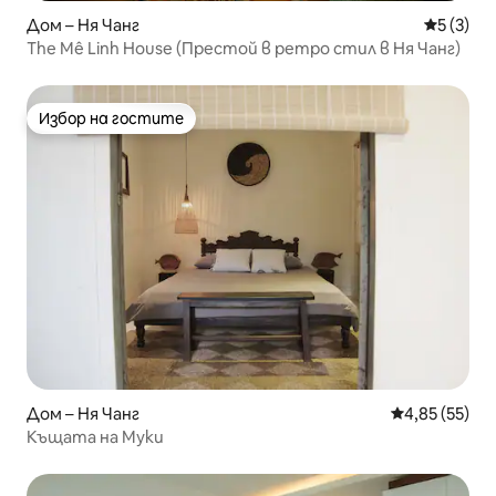
Дом – Ня Чанг
Средна о
5 (3)
The Mê Linh House (Престой в ретро стил в Ня Чанг)
Избор на гостите
Избор на гостите
Дом – Ня Чанг
Средна оценк
4,85 (55)
Къщата на Муки