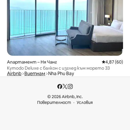
Апартамент – Ня Чанг
Средна оценк
4,87 (60)
Kymodo Deluxe с балкон с изглед към морето 33
Airbnb
Виетнам
Nha Phu Bay
© 2026 Airbnb, Inc.
Поверителност
Условия