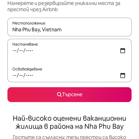
Намерете и резервирайте уникални места за
престой чрез Airbnb
Местоположение
Когато резултатите се покажат, използвайте клавишите 
Настаняване
Освобождаване
Търсене
Най-високо оценени ваканционни
жилища в района на Nha Phu Bay
Гостите са съгласни: тези престои са високо