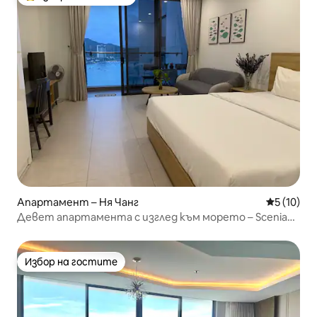
Най-популярен избор на гостите
Апартамент – Ня Чанг
Средна оц
5 (10)
Девет апартамента с изглед към морето – Scenia
Bay, Ня Чанг
Избор на гостите
Избор на гостите