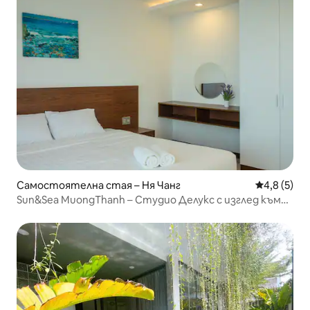
Самостоятелна стая – Ня Чанг
Средна оце
4,8 (5)
Sun&Sea MuongThanh – Студио Делукс с изглед към
океана