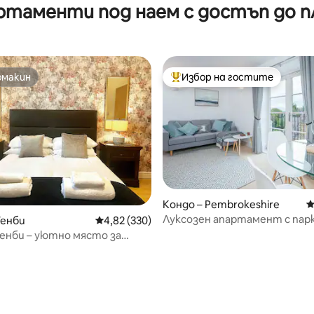
ртаменти под наем с достъп до п
омакин
Избор на гостите
омакин
Най-популярен избор на гос
Кондо – Pembrokeshire
С
Луксозен апартамент с пар
Тенби
Средна оценка: 4,82 от 5, 330 отзива
4,82 (330)
енби – уютно място за
на приземен етаж за двама