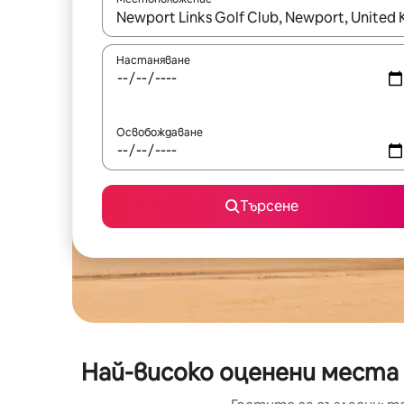
Когато резултатите се покажат, използвайт
Настаняване
Освобождаване
Търсене
Най-високо оценени места 