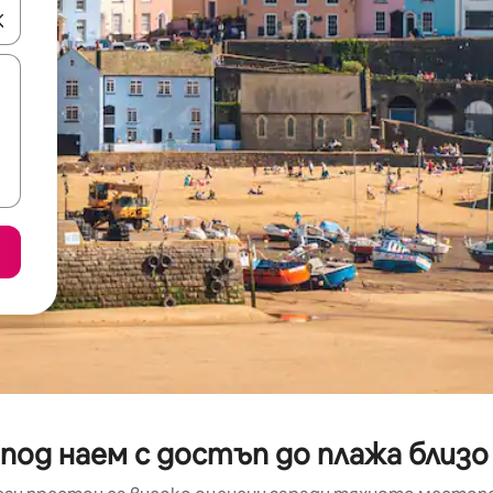
е клавишите със стрелки нагоре и надолу или навигирайте с д
под наем с достъп до плажа близо