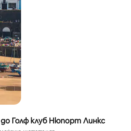
окосване или плъзгане.
 до Голф клуб Нюпорт Линкс