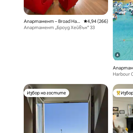
Апартамент – Broad Hav
Средна оценка: 4,94 о
4,94 (266)
en
Апартамент „Броуд Хейвън“ 33
Апартам
shire
Harbour Cove Невероятн
местопо
Избор на гостите
Избор
Избор на гостите
Най-поп