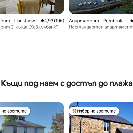
нт – Llanstadwe
Средна оценка: 4,93 от 5, 106 отзива
4,93 (106)
Апартамент – Pembrokes
С
hire
нт 2, къща „Хейзълбанк“
Нестандартен апартамент
стените на замъка
т 5, 171 отзива
Къщи под наем с достъп до плажа
 на гостите
Избор на гостите
улярен избор на гостите
Най-популярен избор на гос