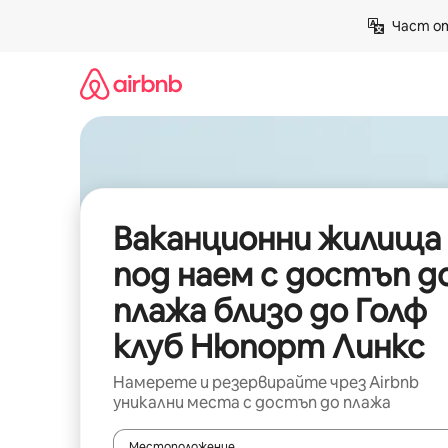
Пропускане
Част от
към
съдържанието
Ваканционни жилища
под наем с достъп д
плажа близо до Голф
клуб Нюпорт Линкс
Намерете и резервирайте чрез Airbnb
уникални места с достъп до плажа
Местоположение