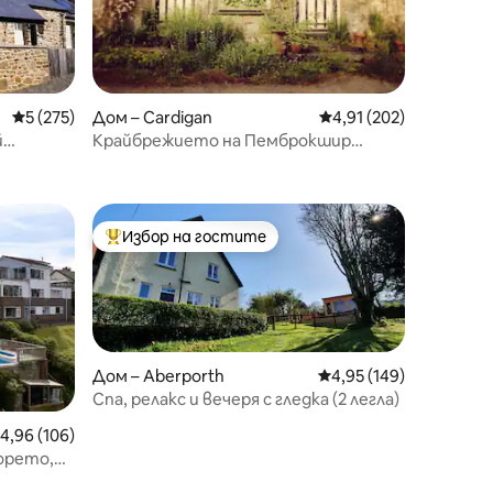
Средна оценка: 5 от 5, 275 отзива
5 (275)
Дом – Cardigan
Средна оценка: 4,91 
4,91 (202)
й
Крайбрежието на Пемброкшир
Workhouse @AlbroCastle
Избор на гостите
тите
Най-популярен избор на гостите
Дом – Aberporth
Средна оценка: 4,95 
4,95 (149)
Спа, релакс и вечеря с гледка (2 легла)
редна оценка: 4,96 от 5, 106 отзива
4,96 (106)
орето,