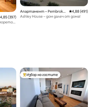
Апартамент – Pembrokes
Средна оценка: 4,88 
4,88 (491)
hire
Ashley House – дом далеч от дома!
редна оценка: 4,85 от 5, 397 отзива
4,85 (397)
морето
dernApt
Избор на гостите
тите
Най-популярен избор на гостите