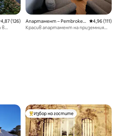
редна оценка: 4,87 от 5, 126 отзива
4,87 (126)
Апартамент – Pembrokes
Средна оценка: 4,96 
4,96 (111)
hire
 в
Красив апартамент на приземния
етаж в сърцето на Тенби
Избор на гостите
тите
Най-популярен избор на гостите