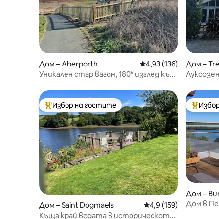
Дом – Aberporth
Средна оценка: 4,93 о
4,93 (136)
Дом – Tr
Уникален стар вагон, 180* изглед към
Луксозе
морето
– хидром
м
Избор на гостите
Избор
Най-популярен избор на гостите
Най-поп
Дом – Bu
Дом в П
Дом – Saint Dogmaels
Средна оценка: 4,9 о
4,9 (159)
изглед к
Къща край водата в историческото