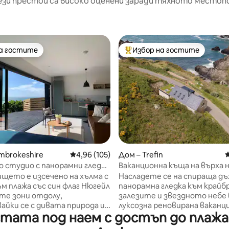
ези престои са високо оценени заради тяхното местоп
на гостите
Избор на гостите
на гостите
Най-популярен избор на гос
т 5, 181 отзива
mbrokeshire
Средна оценка: 4,96 от 5, 105 отзива
4,96 (105)
Дом – Trefin
С
 студио с панорамни гледки
Ваканционна къща на върха н
край крайбрежна пътечка с
щето е изсечено на хълма с
Насладете се на спираща дъ
панорамна гледка
ъм плажа със син флаг Нюгейл
панорамна гледка към край
те зони отдолу,
залезите и звездното небе 
айки се с дивата природа и
луксозна реновирана ваканц
тата под наем с достъп до плажа
о ни стадо крави.
къща с две спални. С отличн
о с интериорен дизайн
местоположение в определе