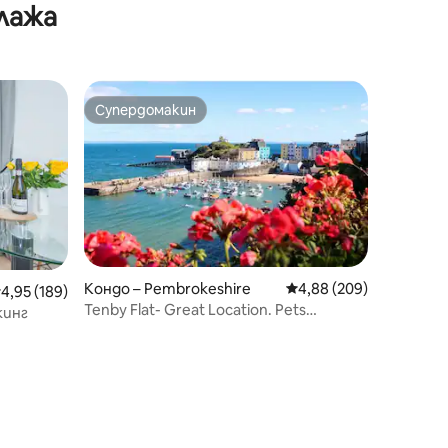
лажа
Супердомакин
тите
Супердомакин
Кондо – Pembrokeshire
Средна оценка: 4,88 
4,88 (209)
редна оценка: 4,95 от 5, 189 отзива
4,95 (189)
Tenby Flat- Great Location. Pets
кинг
Welcome