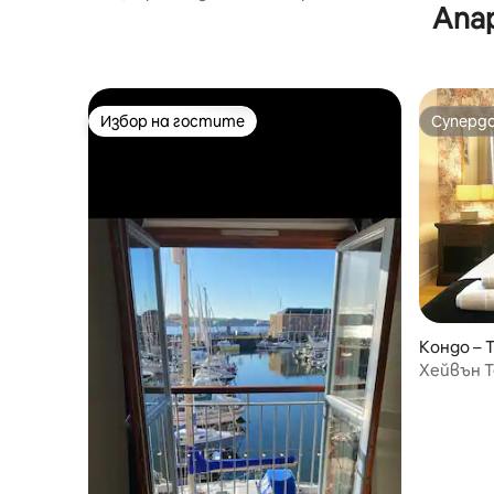
Апа
село Пемброкшир
Избор на гостите
Суперд
Избор на гостите
Суперд
Кондо – 
Хейвън Т
почивка 