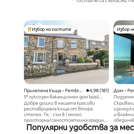
Гостите са съгласни: т
Избор на гостите
Избор 
Най-популярен избор на гостите
Избор 
Прилепена къща – Pembro
Средна оценка: 4,98 о
4,98 (181)
Дом – Pe
keshire
5* луксозен ваканционен дом край
Подземно
морето в Нюпорт/Пароу
и сауна
Добре дошли в нашата красиво
Скривали
реставрирана къща от втора
изглед к
степен. Тя; - сън 8 / много
и влажни
просторна/самостоятелна градина
обединяв
Популярни удобства за мес
и подходяща за домашни любимци -
местнот
има подово отопление и уютна
Студиот