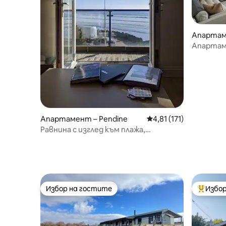
Апартаме
ll
Апартаме
Апартамент – Pendine
Средна оценка: 4,81 о
4,81 (171)
Равнина с изглед към плажа,
невероятна гледка към морето.
Кучетата са добре дошли
Избор на гостите
Избор
Избор на гостите
Най-поп