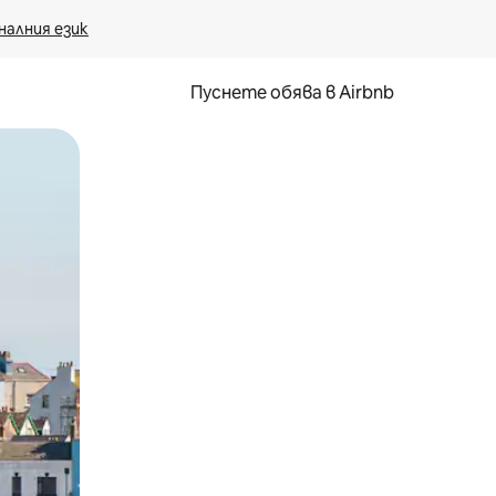
налния език
Пуснете обява в Airbnb