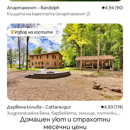
Апартамент – Randolph
Средна оценк
4,94 (90)
Къщата на каретата (апартамент 2)
Избор на гостите
Най-популярен избор на гостите
Дървена колиба – Cattaraugus
Средна оценка
4,93 (174)
Хидромасажна вана, барбекюта, огнище, пътечки,
Домашен уют и страхотни
птици, ново строителство
месечни цени