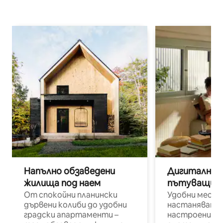
Напълно обзаведени
Дигитални н
жилища под наем
пътуващи п
От спокойни планински
Удобни места
дървени колиби до удобни
настаняване 
градски апартаменти –
настроени и