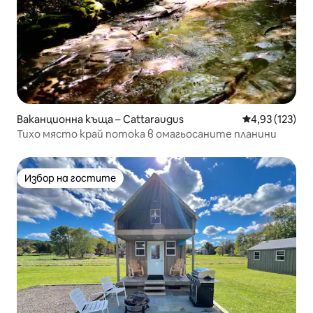
Ваканционна къща – Cattaraugus
Средна оценка
4,93 (123)
Тихо място край потока в омагьосаните планини
Избор на гостите
Избор на гостите