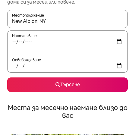
дома си за месец или повече.
Местоположение
Когато резултатите се покажат, използвайте клавишите 
Настаняване
Освобождаване
Търсене
Места за месечно наемане близо до
вас