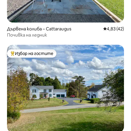
Дървена колиба – Cattaraugus
Средна оценк
4,83 (42)
Почивка на ледник
Избор на гостите
Най-популярен избор на гостите