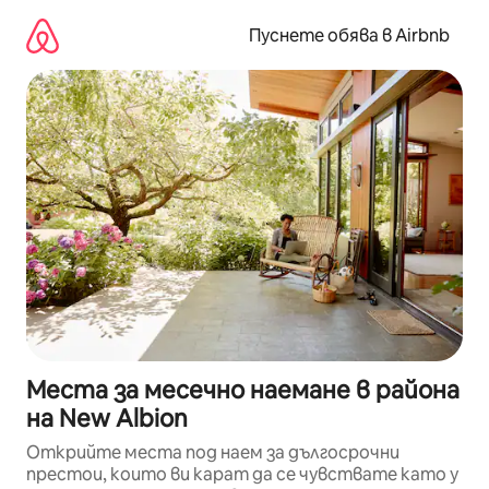
Пропускане
към
Пуснете обява в Airbnb
съдържанието
Места за месечно наемане в района
на New Albion
Открийте места под наем за дългосрочни
престои, които ви карат да се чувствате като у