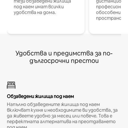
тези обзаведени жилища
дистанционн
под наем имат всички
професионалис
удобства на дома.
обособени р
пространств
Удобства и предимства за по-
дългосрочни престои
Обзаведени жилища под наем
Напълно обзаведените жилища под наем
включват кухня и необходимите ви удобства, за
да живеете удобно за месец или повече. Това е
перфектната алтернатива на преотдаването
под наем.