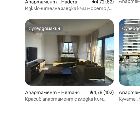
Апартаме
Апартамент – Hadera
Средна оценка: 4,72 
4,72 (82)
спални •
Изключителна гледка към морето /
паркинг / Мамад
Супердомакин
Суперд
Супердомакин
Суперд
Апартамент – Нетаня
Средна оценка: 4,78 о
4,78 (102)
Апартам
Красив апартамент с гледка към
Кулата „
морето