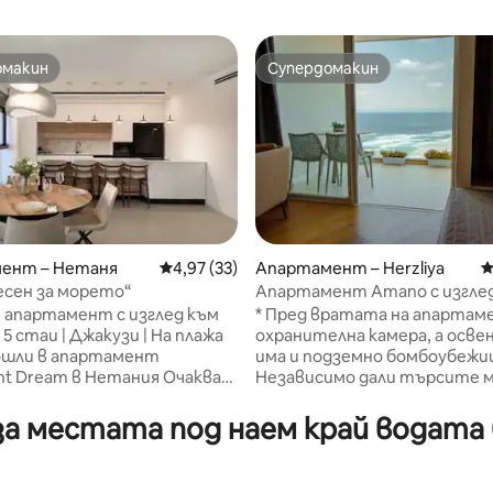
омакин
Супердомакин
омакин
Супердомакин
т 5, 120 отзива
ент – Нетаня
Средна оценка: 4,97 от 5, 33 отзива
4,97 (33)
Апартамент – Herzliya
С
сен за морето“
Апартамент Amano с изгле
морето
 апартамент с изглед към
* Пред вратата на апартам
5 стаи | Джакузи | На плажа
охранителна камера, а осве
ошли в апартамент
има и подземно бомбоубежи
nt Dream в Нетания Очаква
Независимо дали търсите м
зен, голям и щателно
работа, почивка, релакс, да 
ран апартамент с всичко
поглезите или просто да се
за местата под наем край водата 
мо, за да се отдадете на
откъснете от всичко – тук
 Апартаментът
намерите всичко. Апартам
а с 4 просторни спални, 2
просторен и приятен апар