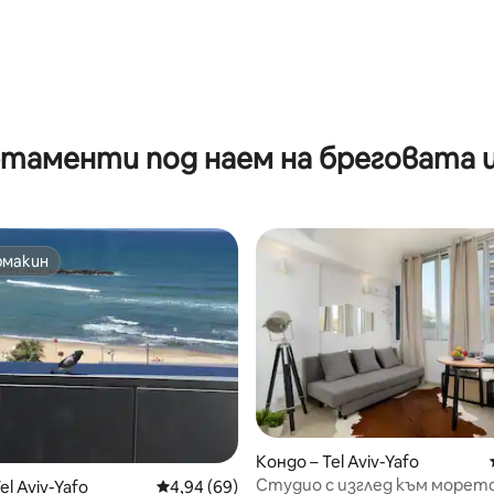
от 5, 12 отзива
таменти под наем на бреговата 
омакин
омакин
Кондо – Tel Aviv-Yafo
от 5, 47 отзива
Студио с изглед към морето
el Aviv-Yafo
Средна оценка: 4,94 от 5, 69 отзива
4,94 (69)