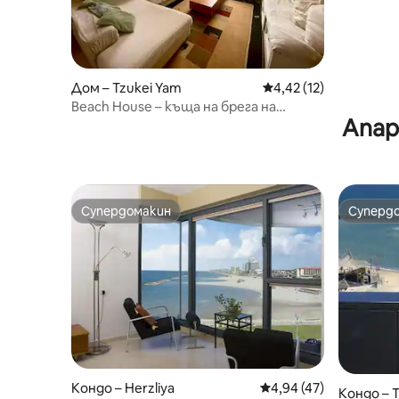
Дом – Tzukei Yam
Средна оценка: 4,42 
4,42 (12)
Beach House – къща на брега на
Апар
морето
Супердомакин
Суперд
Супердомакин
Суперд
Кондо – Herzliya
Средна оценка: 4,94 
4,94 (47)
Кондо – T