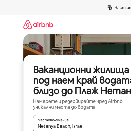
Пропускане
Част от
към
съдържанието
Ваканционни жилища
под наем край водат
близо до Плаж Нетан
Намерете и резервирайте чрез Airbnb
уникални места до водата
Местоположение
Когато резултатите се покажат, използвайт