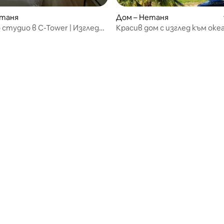
 от 5, 8 отзива
етаня
Дом – Нетаня
 студио в C-Tower | Изглед
Красив дом с изглед към оке
ето