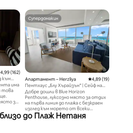
Апарта
Супердомакин
Суперд
Супердомакин
Суперд
Малък п
към мо
Този нов
климати
се намир
на Нетан
плажа. 
стигне с
шабат) 
Мезоне
редна оценка: 4,99 от 5, 162 отзива
4,99 (162)
тераса н
д към
Апартамент – Herzliya
Средна оценка: 4,89
4,89 (19)
и гледка
ента има
с дъждо
Пентхаус „Блу Хърайзън“ | Сейф на
н това
плажа е
етажа + убежище
Добре дошли в Blue Horizon
ще.
kikar ha
Penthouse, луксозно място за отдих
ясто за
автобус
на първа линия до плажа с безкраен
се
пешеход
изглед към морето от всеки
близо до Плаж Нетаня
прозорец. Насладете се на 3
 ще
просторни апартамента,
ентът е
включително основен с отделен
тамент
балкон, шезлонги и външен душ.