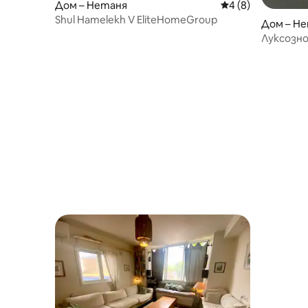
Дом – Нетаня
Средна оценка: 4
4 (8)
Shul Hamelekh V EliteHomeGroup
Дом – Н
Луксозно
към мор