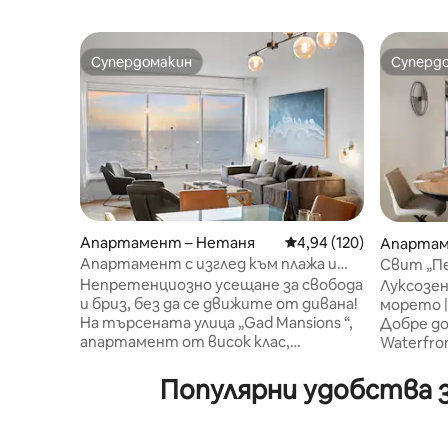
Супердомакин
Суперд
Супердомакин
Суперд
Апартамент – Нетаня
Средна оценка: 4,94 о
4,94 (120)
Апартам
Апартамент с изглед към плажа и
Свит „Пе
спиращ дъха изглед към морето
Непретенциозно усещане за свобода
Луксозен
и бриз, без да се движите от дивана!
морето | 
На търсената улица „Gad Mansions “,
Добре д
апартамент от висок клас,
Waterfro
разположен на метри от площад„
ви луксо
Haatsmaut “и плажа Апартаментът,
проекти
Популярни удобства 
който току - що беше напълно
необходи
реновиран, наслаждавайки се на
удоволствието
невероятна панорамна гледка с
разполаг