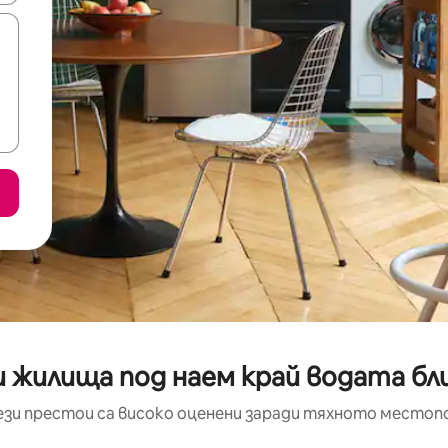
и жилища под наем край водата бл
ези престои са високо оценени заради тяхното местоп