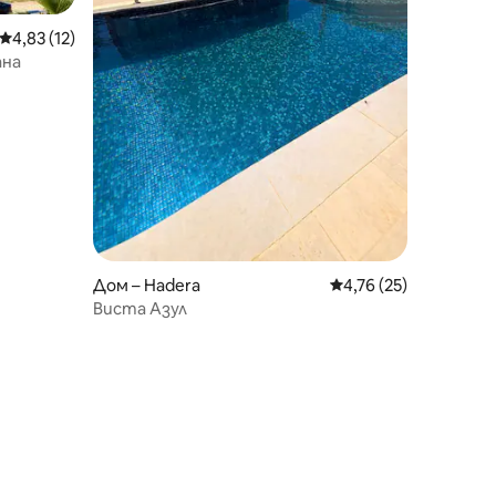
Средна оценка: 4,83 от 5, 12 отзива
4,83 (12)
ана
Дом – Hadera
Средна оценка: 4,76
4,76 (25)
Виста Азул