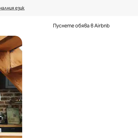
налния език
Пуснете обява в Airbnb
окосване или плъзгане.