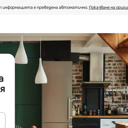
 информацията е преведена автоматично. 
Показване на ориги
а
я
е клавишите със стрелки нагоре и надолу или навигирайте с д