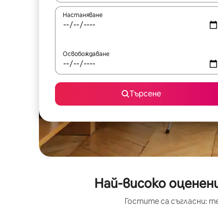
Настаняване
Освобождаване
Търсене
Най-високо оценен
Гостите са съгласни: т