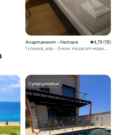
Апартамент – Нетаня
Средна оценка: 4,79
4,79 (19)
1 спалня, апр. - 5 мин. пеша от морето
а
и центъра на града
Супердомакин
Супердомакин