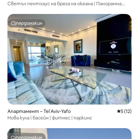
Светъл пентхаус на брега на океана | Панорамна
гледка към морето
Супердомакин
Супердомакин
Апартамент – Tel Aviv-Yafo
Средна оц
5 (12)
Нова кула | басейн | фитнес | паркинг
Супердомакин