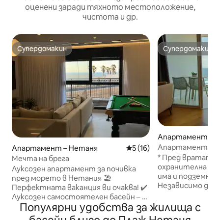
оценени заради тяхното местоположение,
чистота и др.
Супердомакин
Супердомакин
Супердомакин
Супердомакин
Апартамент – He
Апартамент Ama
Апартамент – Нетаня
Средна оценка: 5 от 5, 16
5 (16)
морето
* Пред вратата
Мечта на брега
охранителна кам
Луксозен апартамент за почивка
има и подземно
пред морето в Нетания 🏖️
Независимо дал
Перфектната ваканция ви очаква! ✔️
работа, почивка,
Луксозен самостоятелен басейн – за
поглезите или п
Популярни удобства за жилища с
плуване, релаксация и слънце. ✔️
откъснете от в
Качествено джакузи – моменти на