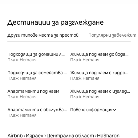
Дестинации за разглеждане
Други типове места за престой
Популярни забележит
Подходящи за домашни любимци места под наем
Жилища под наем до водата
Плаж Нетаня
Плаж Нетаня
Подходящи за семейства места под наем
Жилища под наем с хидромасажна вана
Плаж Нетаня
Плаж Нетаня
Апартаменти под наем
Жилища под наем с изглед към плажа
Плаж Нетаня
Плаж Нетаня
Апартаменти с обслужване под наем
Повече информация
Плаж Нетаня
Airbnb
Израел
Централна област
HaSharon