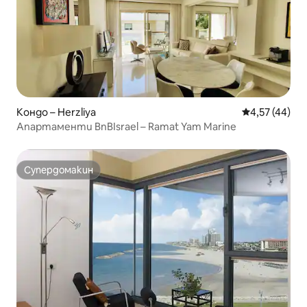
Кондо – Herzliya
Средна оценк
4,57 (44)
Апартаменти BnBIsrael – Ramat Yam Marine
Супердомакин
Супердомакин