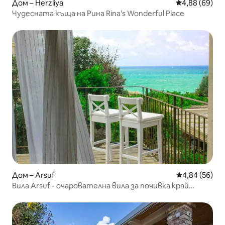
Дом – Herzliya
Средна оценк
4,88 (69)
Чудесната къща на Рина Rina's Wonderful Place
Дом – Arsuf
Средна оценк
4,84 (56)
Вила Arsuf - очарователна вила за почивка край
морето