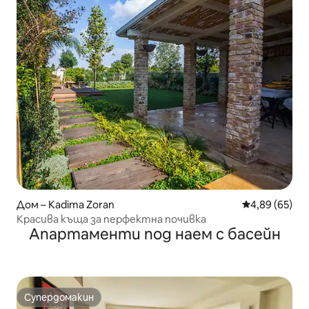
Дом – Kadima Zoran
Средна оценк
4,89 (65)
Красива къща за перфектна почивка
Апартаменти под наем с басейн
Супердомакин
Супердомакин