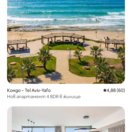
Кондо – Tel Aviv-Yafo
Средна оценк
4,88 (60)
Нов апартамент 4 BDR в жилище