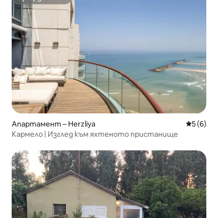
Супердомакин
Апартамент – Herzliya
Средна о
5 (6)
Кармело | Изглед към яхтеното пристанище