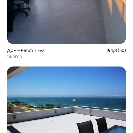
Дом – Petah Tikva
Средна оцен
4,8 (50)
פנטהאוז