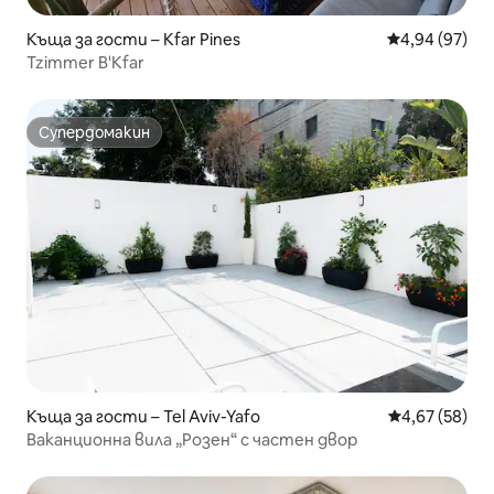
Къща за гости – Kfar Pines
Средна оценк
4,94 (97)
Tzimmer B'Kfar
Супердомакин
Супердомакин
Къща за гости – Tel Aviv-Yafo
Средна оценк
4,67 (58)
Ваканционна вила „Розен“ с частен двор