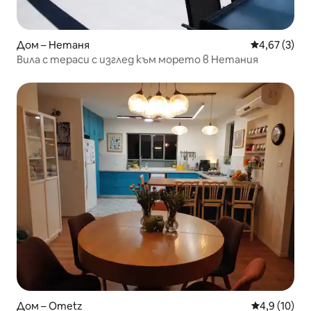
Дом – Нетаня
Средна оцен
4,67 (3)
Вила с тераси с изглед към морето в Нетания
Дом – Ometz
Средна оцен
4,9 (10)