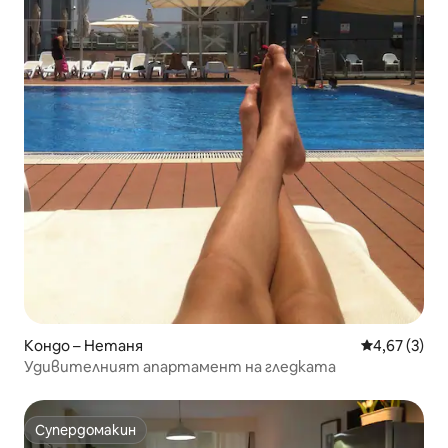
Кондо – Нетаня
Средна оцен
4,67 (3)
Удивителният апартамент на гледката
Супердомакин
Супердомакин