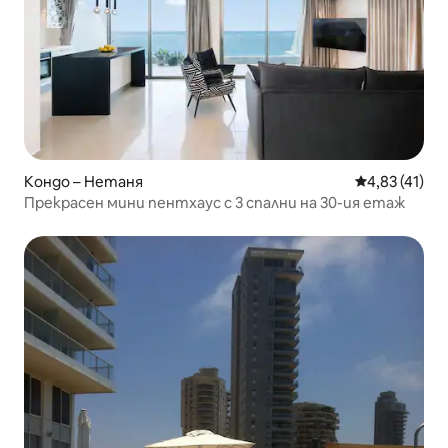
Кондо – Нетаня
Средна оценк
4,83 (41)
Прекрасен мини пентхаус с 3 спални на 30-ия етаж