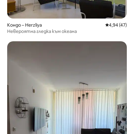
Кондо – Herzliya
Средна оценк
4,94 (47)
Невероятна гледка към океана