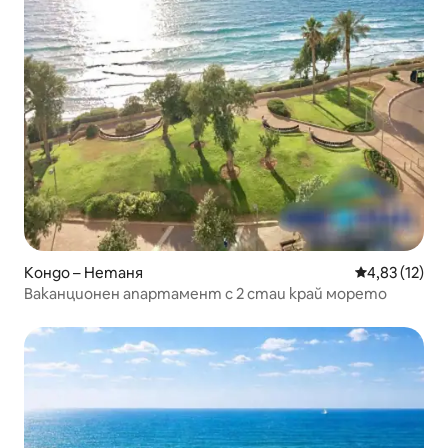
Кондо – Нетаня
Средна оценк
4,83 (12)
Ваканционен апартамент с 2 стаи край морето