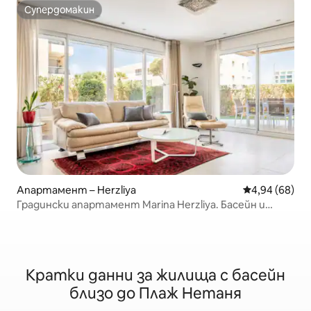
Супердомакин
Супердомакин
Апартамент – Herzliya
Средна оценк
4,94 (68)
Градински апартамент Marina Herzliya. Басейн и
фитнес зала
Кратки данни за жилища с басейн
близо до Плаж Нетаня