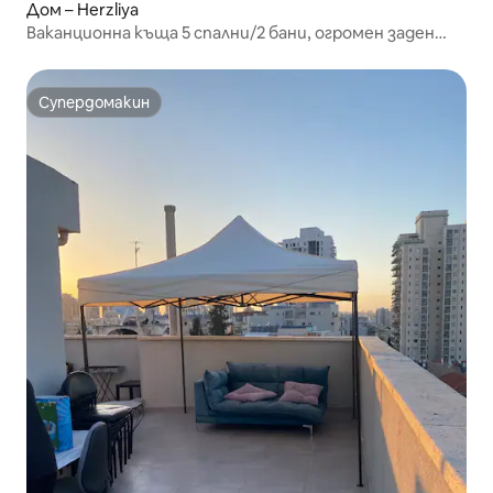
Дом – Herzliya
Ваканционна къща 5 спални/2 бани, огромен заден
двор/басейн/паркинг
Супердомакин
Супердомакин