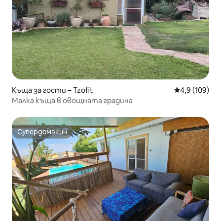
Къща за гости – Tzofit
Средна оценк
4,9 (109)
Малка къща в овощната градина
Супердомакин
Супердомакин