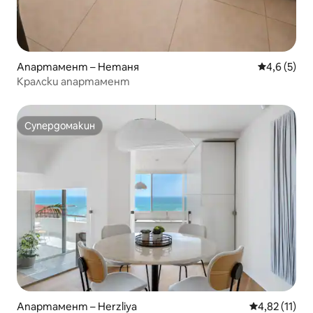
Апартамент – Нетаня
Средна оце
4,6 (5)
Кралски апартамент
Супердомакин
Супердомакин
Апартамент – Herzliya
Средна оценк
4,82 (11)