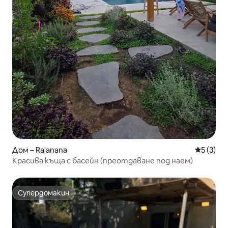
Дом – Ra'anana
Средна о
5 (3)
Красива къща с басейн (преотдаване под наем)
Супердомакин
Супердомакин