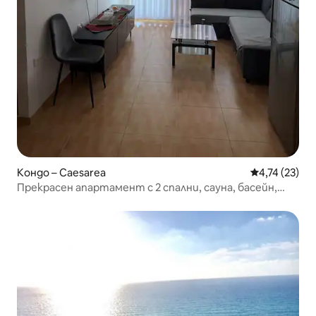
Кондо – Caesarea
Средна оценк
4,74 (23)
Прекрасен апартамент с 2 спални, сауна, басейн,
фитнес зала.