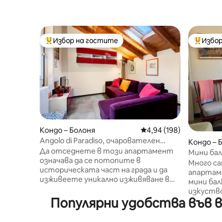
Избор на гостите
Избор
Най-популярен избор на гостите
Най-поп
Кондо – Болоня
Средна оценка: 4,94 о
4,94 (198)
Angolo di Paradiso, очарователен
Кондо – 
апартамент близо до кулите
Да отседнете в този апартамент
Мини бал
означава да се потопите в
Много с
историческата част на града и да
апартаме
изживеете уникално изживяване в
мини бал
Болоня. Апартаментът в центъра
изкуство. Изобилие от естес
предлага неповторимо
Популярни удобства във в
светлина
местоположение на 50 метра от
читалня,
площад „Маджоре“ и двете кули. На
от книги