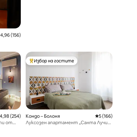
редна оценка: 4,96 от 5, 156 отзива
4,96 (156)
Избор на гостите
тите
Най-популярен избор на гостите
редна оценка: 4,98 от 5, 254 отзива
4,98 (254)
Кондо – Болоня
Средна оценка: 5 
5 (166)
ти от
Луксозен апартамент „Санта Лучия“
в центъра на Болоня