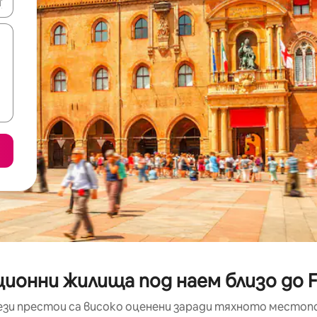
е клавишите със стрелки нагоре и надолу или навигирайте с д
ионни жилища под наем близо до Fo
ези престои са високо оценени заради тяхното местоп