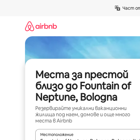
Пропускане
Част от
към
съдържанието
Места за престой
близо до Fountain of
Neptune, Bologna
Резервирайте уникални ваканционни
жилища под наем, домове и още много
места в Airbnb
Местоположение