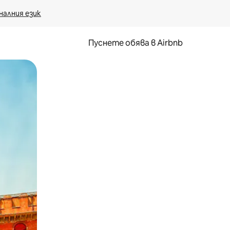
налния език
Пуснете обява в Airbnb