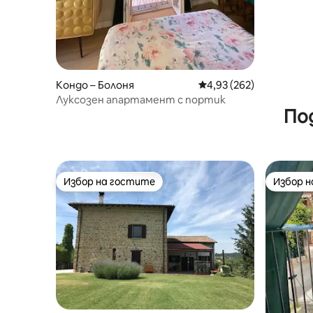
Кондо – Болоня
Средна оценка: 4,93 о
4,93 (262)
Луксозен апартамент с портик
По
Избор на гостите
Избор 
Избор на гостите
Избор 