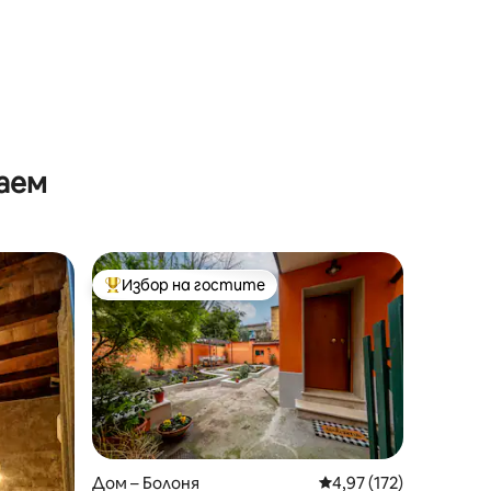
аем
Избор на гостите
тите
Най-популярен избор на гостите
Дом – Болоня
Средна оценка: 4,97 
4,97 (172)