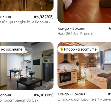
т 5, 221 отзива
Болоня
Средна оценка: 4,93 от 5, 205 отзива
4,93 (205)
ващи гледки към Болоня •
 Център за разходки
Кондо – Болоня
С
Haus269 San Procolo
 на гостите
Избор на гостите
улярен избор на гостите
Най-популярен избор на гос
Кондо – Болоня
С
Болоня
Средна оценка: 4,96 от 5, 189 отзива
4,96 (189)
Отдих и история, на 7 мину
 пространство Сан
площад „Маджоре“
ко