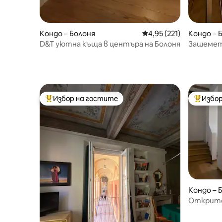
Кондо – Болоня
Средна оценка: 4,95 о
4,95 (221)
Кондо – 
D&T уютна къща в центъра на Болоня
Зашеметя
Балкон •
Избор на гостите
Избор
Най-популярен избор на гостите
Най-поп
Кондо – 
Открито
Франчес