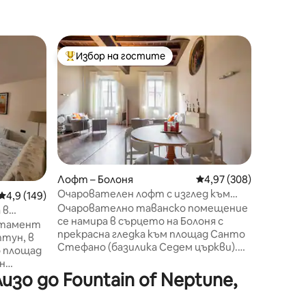
Кондо – 
Избор на гостите
Избо
Най-популярен избор на гостите
Най-по
Галерия
Наскоро
сърцето
хвърлей
Апартам
състои 
съответ
кухня на
една на 
Лофт – Болоня
Средна оценка: 4,97 
4,97 (308)
помеще
Очарователен лофт с изглед към
Средна оценка: 4,9 от 5, 149 отзива
4,9 (149)
оборудва
Седемте църкви
Очарователно таванско помещение
покрито
 в
се намира в сърцето на Болоня с
апартам
ртамент
прекрасна гледка към площад Санто
възхити
птун, в
Стефано (базилика Седем църкви).
към покр
о площад
Ексклузивно тихо място, където
Асинели
н
модерните и исторически мебели са
Болонск
о до Fountain of Neptune,
нсьор,
комбинирани в прекрасен ОТВОРЕН
 при
SPACE.В мансардата има целия
не по