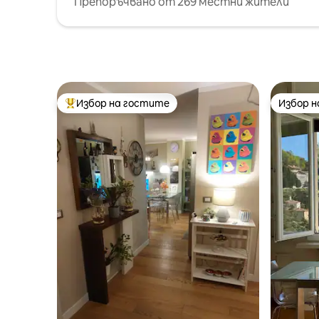
Препоръчвано от 269 местни жители
Избор на гостите
Избор 
Най-популярен избор на гостите
Избор 