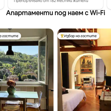
Препоръчвано от 182 местни жители
Апартаменти под наем с Wi-Fi
на гостите
Избор на гостите
на гостите
Най-популярен избор на гос