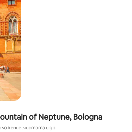
окосване или плъзгане.
untain of Neptune, Bologna
оложение, чистота и др.