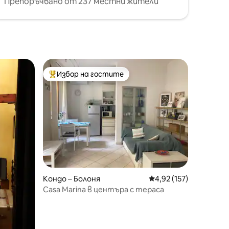
Препоръчвано от 237 местни жители
Избор на гостите
тите
Най-популярен избор на гостите
Кондо – Болоня
Средна оценка: 4,92 
4,92 (157)
Casa Marina в центъра с тераса