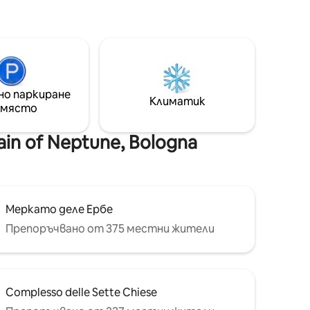
комфорт и лукс. Намира се на 5
минути пеша от площад Piazza
 Вход,
Maggiore, на главния площад, на 2
я/
минути от Две кули и от многото
: на 10
барове и рестуранти. Намира се във
а На 2
вътрешността на забранена за
нута от
движение ерея (ZTL) и в пешеходна
 20
но паркиране
зона
Климатик
i Airport
 място
n of Neptune, Bologna
Меркато деле Ербе
Препоръчвано от 375 местни жители
Complesso delle Sette Chiese