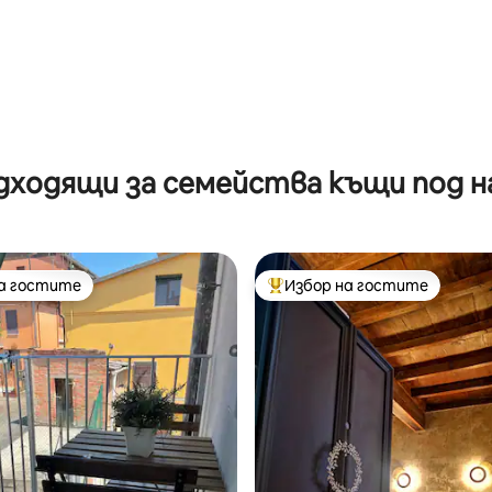
т 5, 262 отзива
дходящи за семейства къщи под н
на гостите
Избор на гостите
на гостите
Най-популярен избор на гос