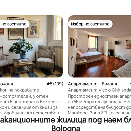
 на гостите
Избор на гостите
улярен избор на гостите
Избор на гостите
т 5, 198 отзива
Болоня
Средна оценка: 5 от 5, 109 отзива
5 (109)
Апартамент – Болоня
кон на покривите
Апартамент Vicolo Ghirlanda
центъра на града (2)
амостоятелен, уютен
Просторен едностаен апа
нт в центъра на Болоня, с
на 55 метра от фонтана Не
кон и селекция от книги за
непосредствена близост д
твена
Маджоре. Зона ZTL (ограниче
аканционните жилища под наем близ
, климатик, всекидневна/
трафик) Трети етаж без аса
 голям телевизор и селекция
ние ви помагаме с куфарите
Bologna
 и фотокниги за вашето
настаняване и освобождава