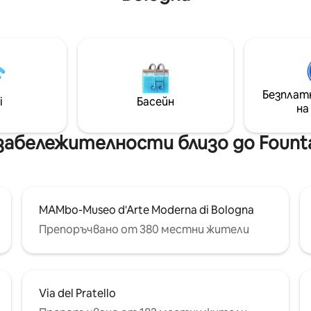
 кафе, чай
предварителна уговорка в
ски принадлежности. 🏠
зависимост от заетостта.
както за краткосрочни,
самостоятелна кухня, спалн
а дългосрочни престои.
всекидневна, баня с душ Пеша
а: Всички чаршафи и кърпи,
минути от централната гар
едоставяме, са
минути от двете кули 1 ми
ено изпрани и
площад Маджоре С такси: на
Безплат
i
Басейн
ата информация
минути от летище G. Marcon
на
ането е в раздел
CIR 037006 - AT -01656
ане “)
забележителности близо до Fountai
MAMbo-Museo d'Arte Moderna di Bologna
Препоръчвано от 380 местни жители
Via del Pratello