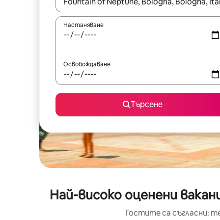
Когато резултатите се покажат, използвайт
Настаняване
Освобождаване
Търсене
Най-високо оценени ваканц
Гостите са съгласни: т