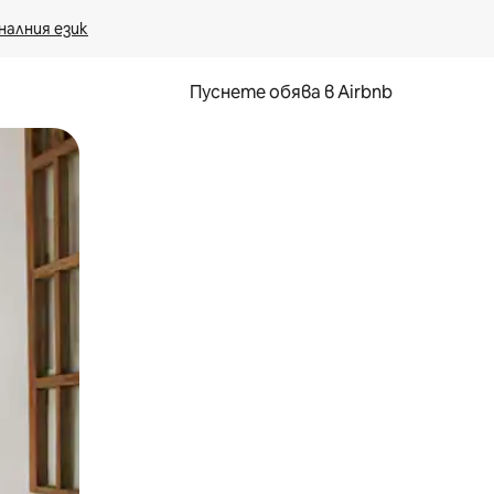
налния език
Пуснете обява в Airbnb