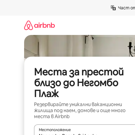
Пропускане
Част от
към
съдържанието
Места за престой
близо до Негомбо
Плаж
Резервирайте уникални ваканционни
жилища под наем, домове и още много
места в Airbnb
Местоположение