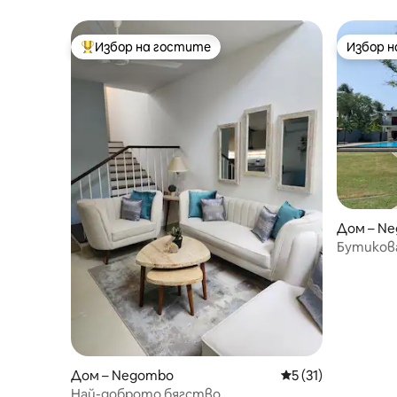
Избор на гостите
Избор 
Най-популярен избор на гостите
Избор 
Дом – N
Бутикова
Дом – Negombo
Средна оценка: 5 
5 (31)
Най-доброто бягство