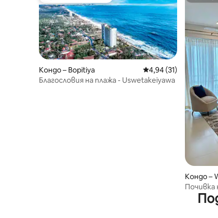
Избор на гостите
Суперд
Кондо – Bopitiya
Средна оценка: 4,94 
4,94 (31)
Благословия на плажа - Uswetakeiyawa
Кондо – W
Почивка 
По