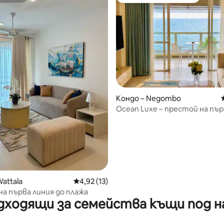
омакин
Най-популярен избор на гос
от 5, 31 отзива
Кондо – Negombo
Ocean Luxe – престой на пър
с безкраен басейн
attala
Средна оценка: 4,92 от 5, 13 отзива
4,92 (13)
на първа линия до плажа
дходящи за семейства къщи под н