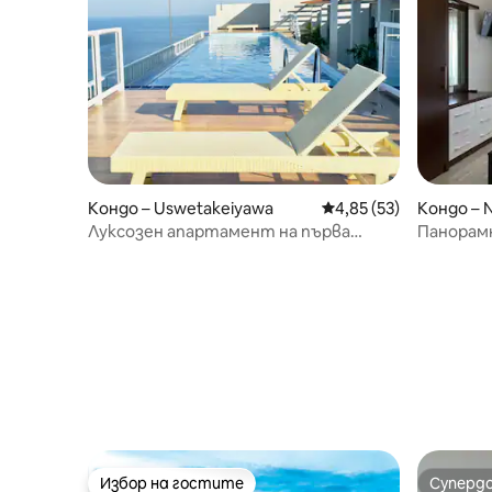
Кондо – Uswetakeiyawa
Средна оценка: 4,85 
4,85 (53)
Кондо –
Луксозен апартамент на първа
Панорамн
линия | Безкраен басейн + изглед към
лагуната
морето
бани
Избор на гостите
Суперд