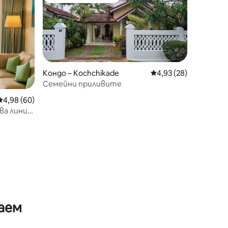
тите
Избор на гостите
Кондо – Kochchikade
Средна оценка: 4,93
4,93 (28)
Семейни приливите
Средна оценка: 4,98 от 5, 60 отзива
4,98 (60)
ва линия
аем