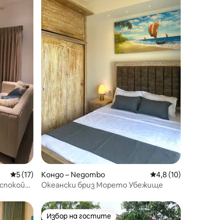
Средна оценка: 5 от 5, 17 отзива
5 (17)
Кондо – Negombo
Средна оценка: 4,8
4,8 (10)
спокойна
Океански бриз Морето Убежище
Избор на гостите