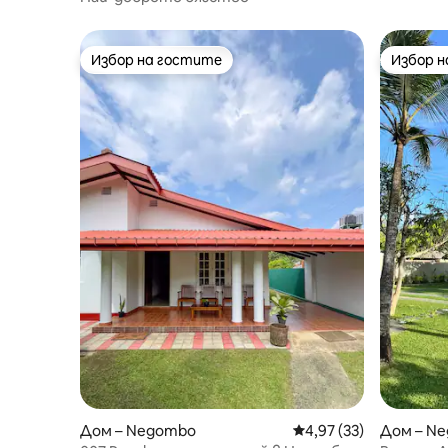
Избор на гостите
Избор 
Избор на гостите
Избор 
Дом – Negombo
Средна оценка: 4,97 
4,97 (33)
Дом – N