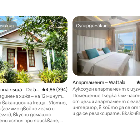
омакин
Супердомакин
омакин
Супердомакин
Апартамент – Wattala
С
Луксозен апартамент с изг
нна къща – Delat
Средна оценка: 4,86 от 5, 394 отзива
4,86 (394)
плажа.
Помещение Гледка към част
la
динена хижа – на 12 минути
от целия апартамент с еле
щето.
аканционна къща.. Уютно,
интериор, в който да се о
а (голямо двойно легло и
и да се релаксирате. Включв
егло), вкусни домашно
инфинити басейн на покрива
ни ястия при поискване,
веранда за йога и фитнес зал
 и красива природа
Перфектно място за бягст
 вас! Град Джа - Ила е
шума и суетата или за
3 минути, плажът