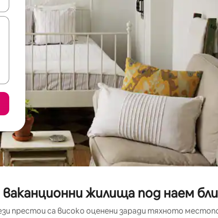
е клавишите със стрелки нагоре и надолу или навигирайте с д
 ваканционни жилища под наем бл
ези престои са високо оценени заради тяхното местоп