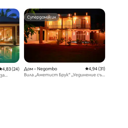
Супердомакин
Супердомакин
Дом – Negombo
Средна оценка: 4,94
4,94 (31)
Средна оценка: 4,83 от 5, 24 отзива
4,83 (24)
Вила „Аметист Брук“ „Уединение със
 за
стил“
 басейн