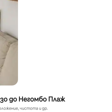
окосване или плъзгане.
изо до Негомбо Плаж
оложение, чистота и др.