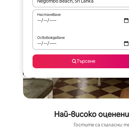
Когато резултатите се покажат, използвайт
Настаняване
Освобождаване
Търсене
Най-високо оценени
Гостите са съгласни: т