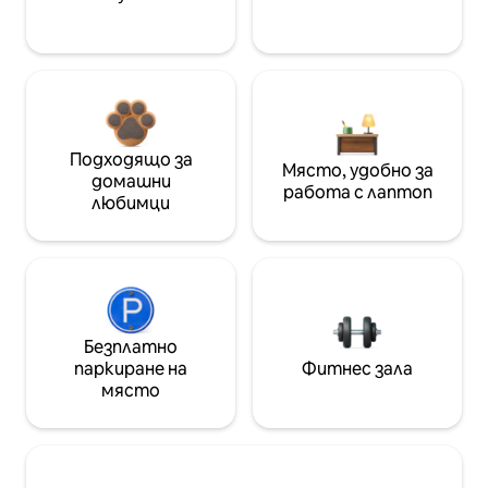
Подходящо за
Място, удобно за
домашни
работа с лаптоп
любимци
Безплатно
паркиране на
Фитнес зала
място