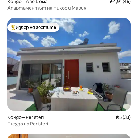
Кондо – Ano Liosia
Средна оценк
4,91 (45)
Апартаментът на Никос и Мария
Избор на гостите
Най-популярен избор на гостите
Кондо – Peristeri
Средна оц
5 (33)
Гнездо на Peristeri