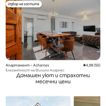
Избор на гостите
Избор на гостите
Апартамент – Acharnes
Средна оценк
4,98 (50)
Елегантност на Филипо Ахарнес
Домашен уют и страхотни
месечни цени