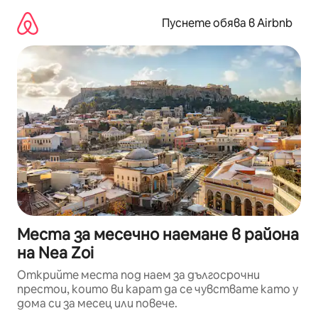
Пропускане
към
Пуснете обява в Airbnb
съдържанието
Места за месечно наемане в района
на Nea Zoi
Открийте места под наем за дългосрочни
престои, които ви карат да се чувствате като у
дома си за месец или повече.