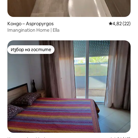
Кондо – Aspropyrgos
Средна оценк
4,82 (22)
Imangination Home | Ella
Избор на гостите
Избор на гостите