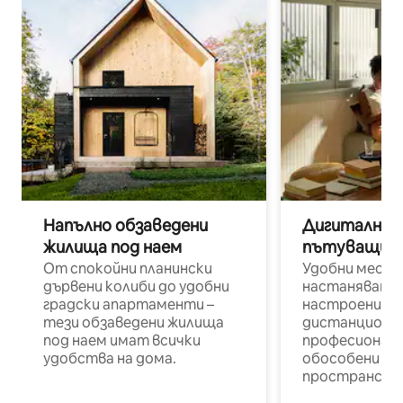
Напълно обзаведени
Дигитални н
жилища под наем
пътуващи п
От спокойни планински
Удобни места
дървени колиби до удобни
настаняване 
градски апартаменти –
настроени и
тези обзаведени жилища
дистанционн
под наем имат всички
професионалис
удобства на дома.
обособени р
пространств