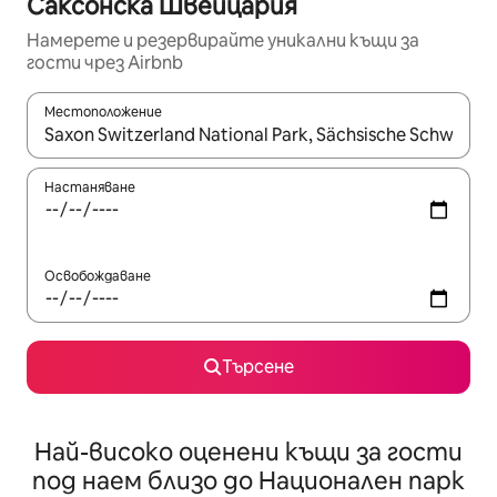
Саксонска Швейцария
Намерете и резервирайте уникални къщи за
гости чрез Airbnb
Местоположение
Когато резултатите се покажат, използвайте клавишите 
Настаняване
Освобождаване
Търсене
Най-високо оценени къщи за гости
под наем близо до Национален парк