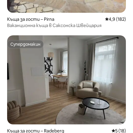
Къща за гости – Pirna
Средна оценк
4,9 (182)
Ваканционна къща в Саксонска Швейцария
Супердомакин
Супердомакин
Къща за гости – Radeberg
Средна оц
5 (18)