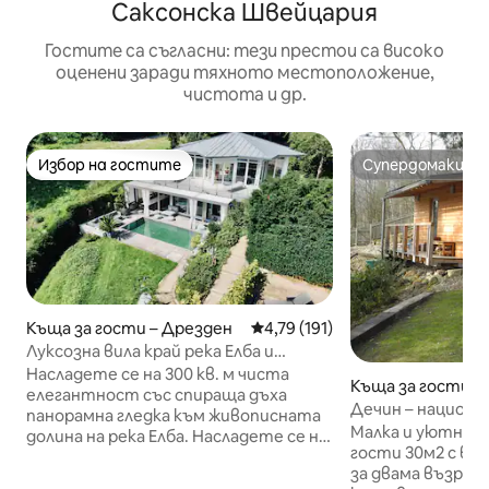
Саксонска Швейцария
Гостите са съгласни: тези престои са високо
оценени заради тяхното местоположение,
чистота и др.
Избор на гостите
Супердомакин
Избор на гостите
Супердомакин
Къща за гости – Дрезден
Средна оценка: 4,79 от 5, 19
4,79 (191)
Луксозна вила край река Елба и
басейн/джакузи и парти шале
Насладете се на 300 кв. м чиста
Къща за гости – 
елегантност със спираща дъха
Дечин – национа
панорамна гледка към живописната
Швейцария“
Малка и уютна д
долина на река Елба. Насладете се на
гости 30м2 с въ
перфектната комбинация от
за двама възрас
модерен комфорт и уникално