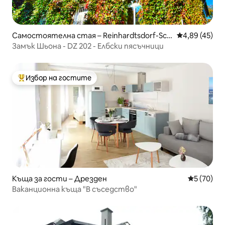
Самостоятелна стая – Reinhardtsdorf-Sch
Средна оценк
4,89 (45)
öna
Замък Шьона - DZ 202 - Елбски пясъчници
Избор на гостите
Най-популярен избор на гостите
Къща за гости – Дрезден
Средна оц
5 (70)
Ваканционна къща "В съседство"