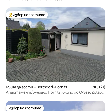
Избор на гостите
Най-популярен избор на гостите
Къща за гости – Bertsdorf-Hörnitz
Средна оц
5 (21)
Апартамент/Бунгало Hörnitz, близо до О-See, Zittau &
Geb.
Избор на гостите
Избор на гостите