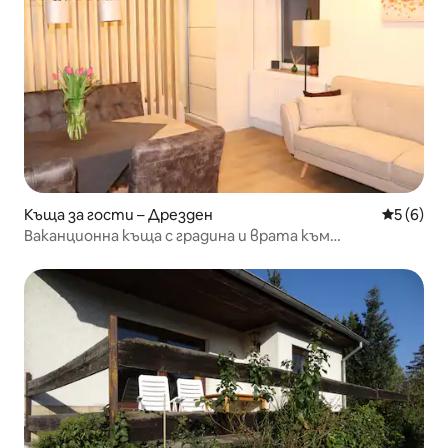
Къща за гости – Дрезден
Средна о
5 (6)
Ваканционна къща с градина и врата към
Дрезденската пустош