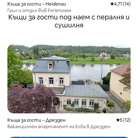
Къща за гости – Heidenau
Средна оценк
4,71 (14)
Грил и отдих във Ferienoase
Къщи за гости под наем с пералня и
сушилня
Къща за гости – Дрезден
Средна оц
5 (12)
Ваканционен апартамент на Елба в Дрезден