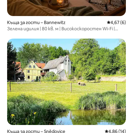
Къща за гости – Bannewitz
Средна оцен
4,67 (6)
Зелена идилия | 80 кв. м | Високоскоростен Wi-Fi |
Паркинг
Къща за гости – Snědovice
Средна оценк
4,86 (14)