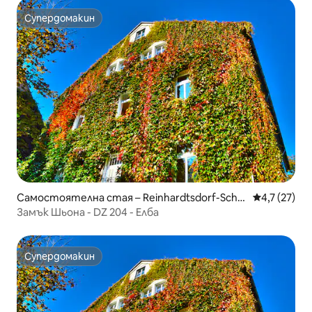
Супердомакин
Супердомакин
Самостоятелна стая – Reinhardtsdorf-Schö
Средна оцен
4,7 (27)
na
Замък Шьона - DZ 204 - Елба
Супердомакин
Супердомакин