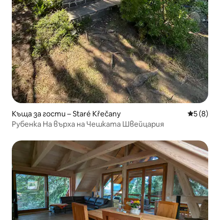
Къща за гости – Staré Křečany
Средна о
5 (8)
Рубенка На върха на Чешката Швейцария