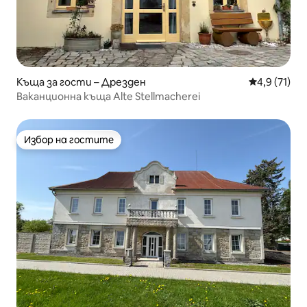
Къща за гости – Дрезден
Средна оцен
4,9 (71)
Ваканционна къща Alte Stellmacherei
Избор на гостите
Избор на гостите