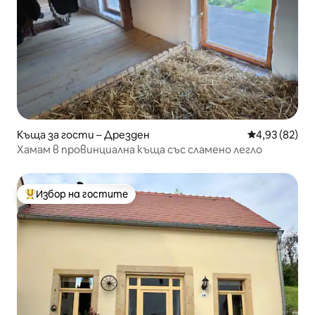
Къща за гости – Дрезден
Средна оценк
4,93 (82)
Хамам в провинциална къща със сламено легло
Избор на гостите
Най-популярен избор на гостите