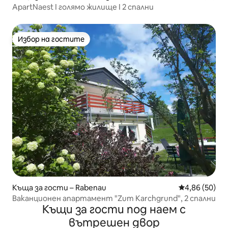
ApartNaest I голямо жилище I 2 спални
Избор на гостите
Избор на гостите
Къща за гости – Rabenau
Средна оценк
4,86 (50)
Ваканционен апартамент "Zum Karchgrund", 2 спални
Къщи за гости под наем с
вътрешен двор