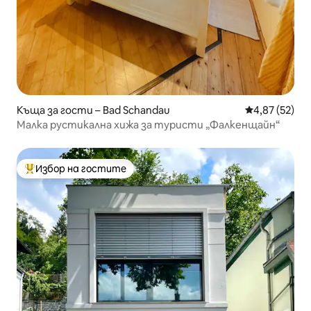
Къща за гости – Bad Schandau
Средна оценк
4,87 (52)
Малка рустикална хижа за туристи „Фалкенщайн“
Избор на гостите
Най-популярен избор на гостите