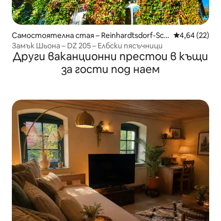
Самостоятелна стая – Reinhardtsdorf-Sch
Средна оценк
4,64 (22)
öna
Замък Шьона – DZ 205 – Елбски пясъчници
Други ваканционни престои в къщи
за гости под наем