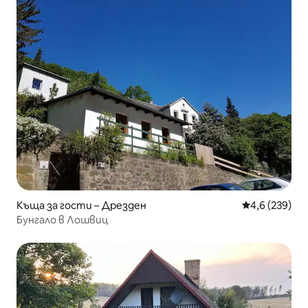
Къща за гости – Дрезден
Средна оценк
4,6 (239)
Бунгало в Лошвиц