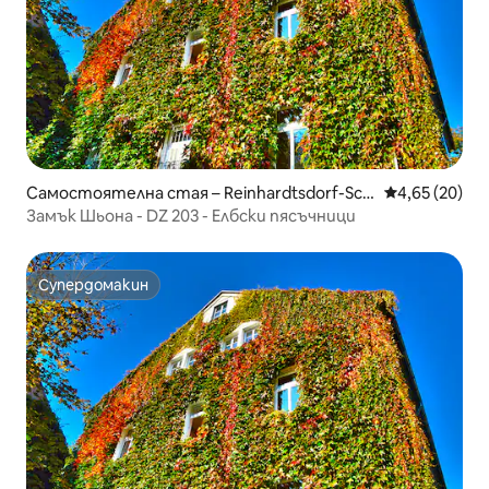
Самостоятелна стая – Reinhardtsdorf-Sch
Средна оценк
4,65 (20)
öna
Замък Шьона - DZ 203 - Елбски пясъчници
Супердомакин
Супердомакин