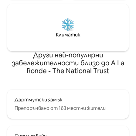
Климатик
Други най-популярни
забележителности близо до A La
Ronde - The National Trust
Дартмутски замък
Препоръчвано от 163 местни жители