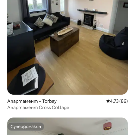
Апартамент – Torbay
Средна оценк
4,73 (86)
Апартамент Cross Cottage
Супердомакин
Супердомакин