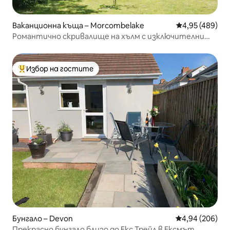
Ваканционна къща – Morcombelake
Средна оценка
4,95 (489)
Романтично скривалище на хълм с изключителни
гледки
Избор на гостите
Най-популярен избор на гостите
Бунгало – Devon
Средна оценка
4,94 (206)
Прекрасно бунгало близо до Екс Трейл в Ексмът