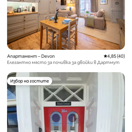
Апартамент – Devon
Средна оценк
4,85 (40)
Елегантно място за почивка за двойки в Дартмут
Избор на гостите
Избор на гостите