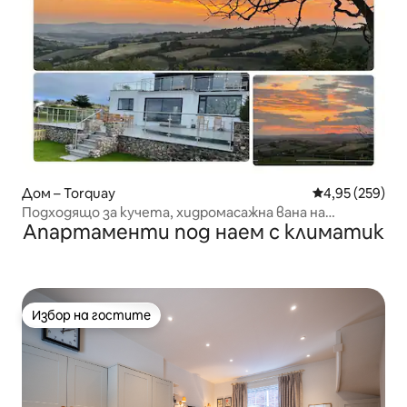
Дом – Torquay
Средна оценка
4,95 (259)
Подходящо за кучета, хидромасажна вана на
Апартаменти под наем с климатик
покрива, панорамна гледка.
Избор на гостите
Избор на гостите