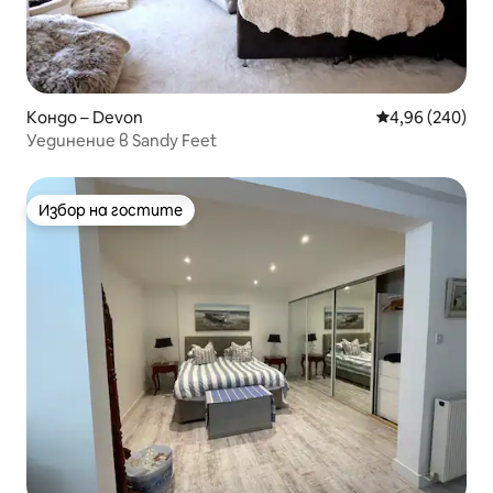
Кондо – Devon
Средна оценка
4,96 (240)
Уединение в Sandy Feet
Избор на гостите
Избор на гостите