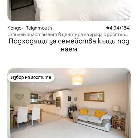
Кондо – Teignmouth
Средна оценка
4,94 (184)
Стилен апартамент в центъра на града с достъп
Подходящи за семейства къщи под
до асансьор.
наем
Избор на гостите
Избор на гостите