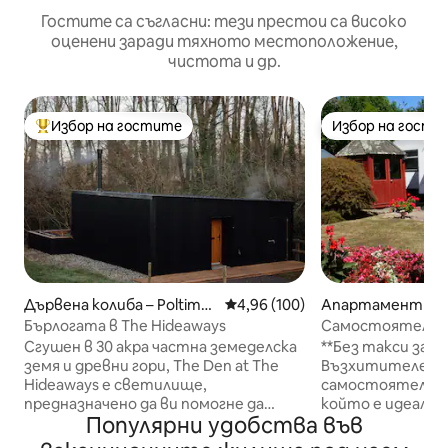
Гостите са съгласни: тези престои са високо
оценени заради тяхното местоположение,
чистота и др.
Избор на гостите
Избор на гости
Най-популярен избор на гостите
Избор на гости
Дървена колиба – Poltimor
Средна оценка: 4,96 от 5, 100
4,96 (100)
Апартамент за 
e
Devon
Бърлогата в The Hideaways
Самостоятелен
красиви градини
Сгушен в 30 акра частна земеделска
**Без такси за п
земя и древни гори, The Den at The
Възхитителен н
Hideaways е светилище,
самостоятелен 
предназначено да ви помогне да
който е идеален
Популярни удобства във
забавите темпото, да дишате
Ексмут и Източ
дълбоко и да се свържете отново с
Перфектно мест