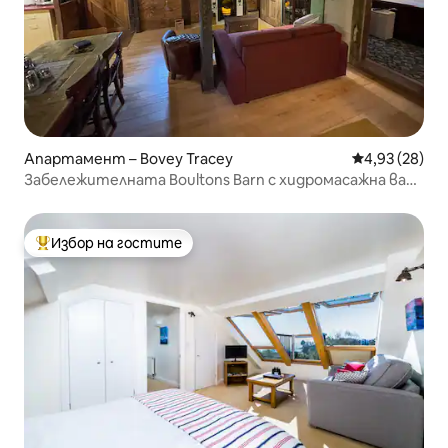
Апартамент – Bovey Tracey
Средна оценк
4,93 (28)
Забележителната Boultons Barn с хидромасажна вана
и сауна по избор
Избор на гостите
Най-популярен избор на гостите