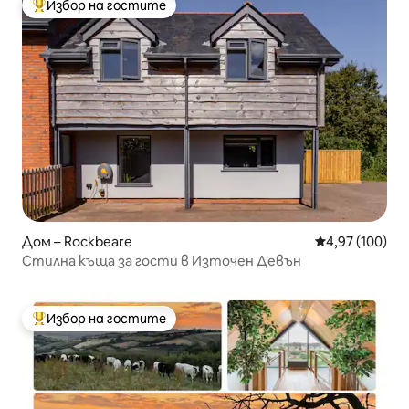
Избор на гостите
Най-популярен избор на гостите
Дом – Rockbeare
Средна оценка
4,97 (100)
Стилна къща за гости в Източен Девън
Избор на гостите
Най-популярен избор на гостите