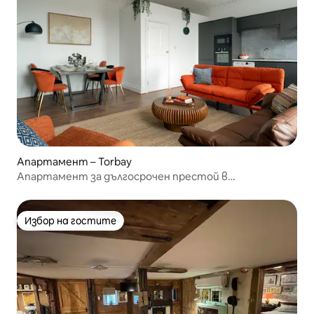
Апартамент – Torbay
Апартамент за дългосрочен престой в
пристанище Торки • Изпълнители
Избор на гостите
Избор на гостите