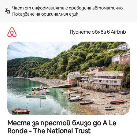
Пропускане
Част от информацията е преведена автоматично. 
към
Показване на оригиналния език
съдържанието
Пуснете обява в Airbnb
Места за престой близо до A La
Ronde - The National Trust