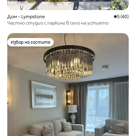
Дом – Lympstone
Средна оц
5 (40)
Частно студио с паркинг в село на устието
Избор на гостите
Избор на гостите