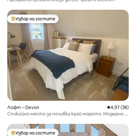
Избор на гостите
Най-популярен избор на гостите
Лофт – Devon
Средна оценк
4,97 (38)
Спокойно място за почивка край морето. Модерно и
внимателно обмислено.
Избор на гостите
Най-популярен избор на гостите