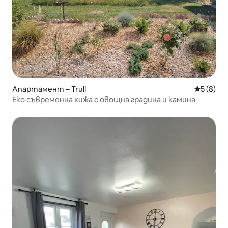
Апартамент – Trull
Средна о
5 (8)
Еко съвременна хижа с овощна градина и камина