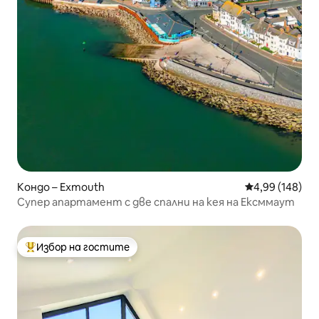
Кондо – Exmouth
Средна оценка
4,99 (148)
Супер апартамент с две спални на кея на Ексммаут
Избор на гостите
Най-популярен избор на гостите