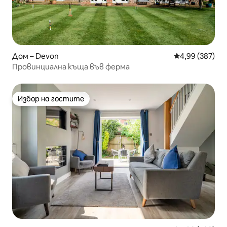
Дом – Devon
Средна оценка
4,99 (387)
Провинциална къща във ферма
Избор на гостите
Избор на гостите