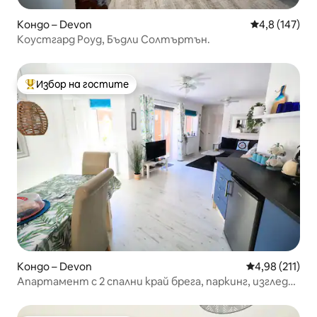
Кондо – Devon
Средна оценк
4,8 (147)
Коустгард Роуд, Бъдли Солтъртън.
Избор на гостите
Най-популярен избор на гостите
Кондо – Devon
Средна оценка
4,98 (211)
Апартамент с 2 спални край брега, паркинг, изглед
към морето