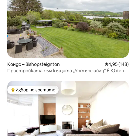
Кондо – Bishopsteignton
Средна оценка
4,95 (148)
Пристройката към къщата „Уотърфийлд“ в Южен
Девън
Избор на гостите
Най-популярен избор на гостите