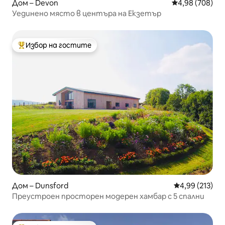
Дом – Devon
Средна оценка
4,98 (708)
Уединено място в центъра на Екзетър
Избор на гостите
Най-популярен избор на гостите
Дом – Dunsford
Средна оценка
4,99 (213)
Преустроен просторен модерен хамбар с 5 спални