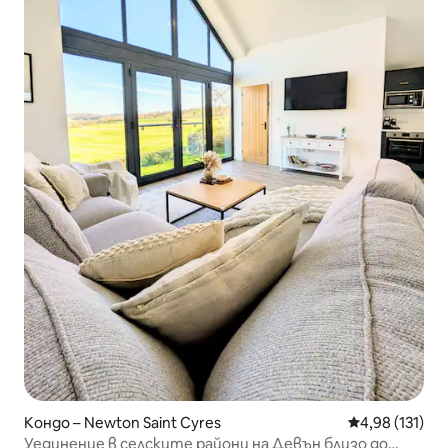
Кондо – Newton Saint Cyres
Средна оценка
4,98 (131)
Уединение в селските райони на Девън близо до