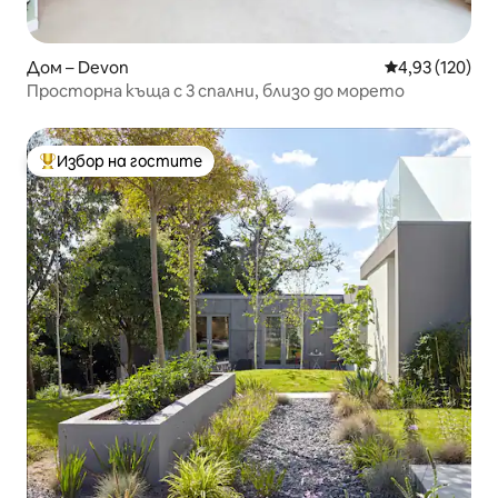
Дом – Devon
Средна оценка
4,93 (120)
Просторна къща с 3 спални, близо до морето
Избор на гостите
Най-популярен избор на гостите