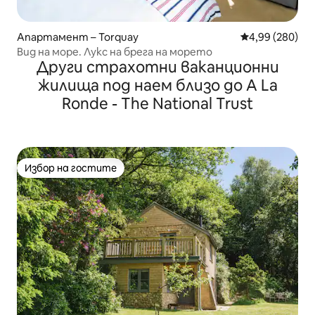
Апартамент – Torquay
Средна оценка
4,99 (280)
Вид на море. Лукс на брега на морето
Други страхотни ваканционни
жилища под наем близо до A La
Ronde - The National Trust
Избор на гостите
Избор на гостите