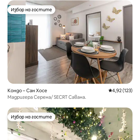
Избор на гостите
Избор на гостите
Кондо – Сан Хосе
Средна оценка
4,92 (123)
Мадригера Серена/ SECRT Савана.
Избор на гостите
Избор на гостите