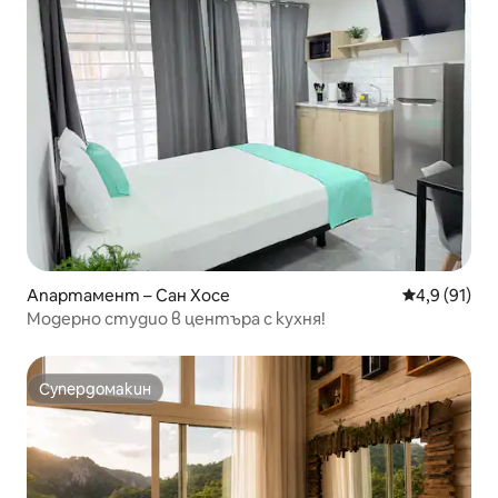
Апартамент – Сан Хосе
Средна оцен
4,9 (91)
Модерно студио в центъра с кухня!
Супердомакин
Супердомакин