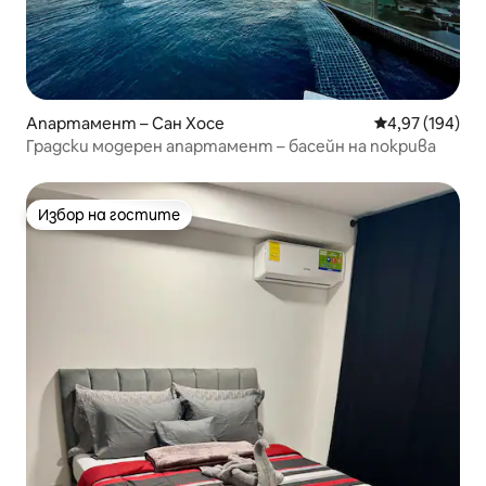
Апартамент – Сан Хосе
Средна оценка
4,97 (194)
Градски модерен апартамент – басейн на покрива
Избор на гостите
Избор на гостите