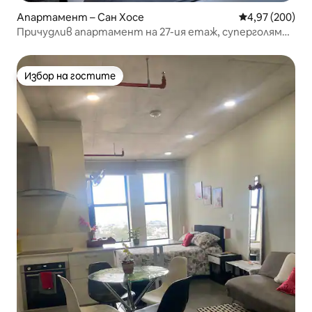
Апартамент – Сан Хосе
Средна оценка
4,97 (200)
Причудлив апартамент на 27-ия етаж, суперголямо
двойно легло, климатик, паркинг
Избор на гостите
Избор на гостите