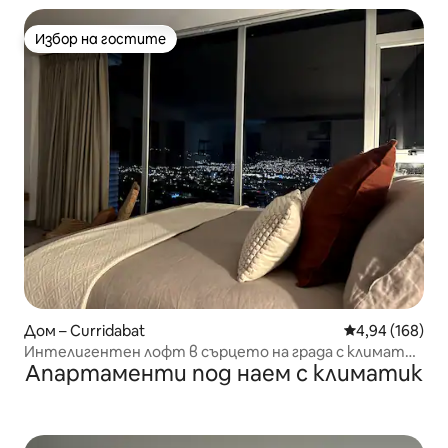
Избор на гостите
Избор на гостите
Дом – Curridabat
Средна оценка
4,94 (168)
Интелигентен лофт в сърцето на града с климатик
Апартаменти под наем с климатик
и Wi-Fi