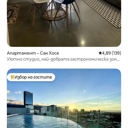
Апартамент – Сан Хосе
Средна оценка
4,89 (139)
Уютно студио, най-добрата гастрономическа зона
Ескаланте
Избор на гостите
Най-популярен избор на гостите