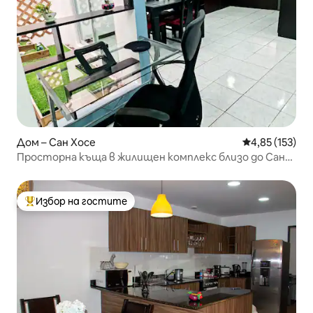
Дом – Сан Хосе
Средна оценка
4,85 (153)
Просторна къща в жилищен комплекс близо до Сан
Хосе
Избор на гостите
Най-популярен избор на гостите