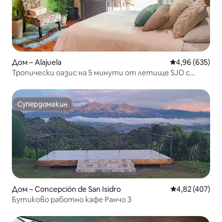
Дом – Alajuela
Средна оценка
4,96 (635)
Тропически оазис на 5 минути от летище SJO с
уютна веранда
Супердомакин
Супердомакин
Дом – Concepción de San Isidro
Средна оценка
4,82 (407)
Бутиково работно кафе Ранчо 3