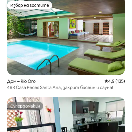
Избор на гостите
Избор на гостите
Дом – Río Oro
Средна оценк
4,9 (135)
4BR Casa Peces Santa Ana, закрит басейн и сауна!
Супердомакин
Супердомакин