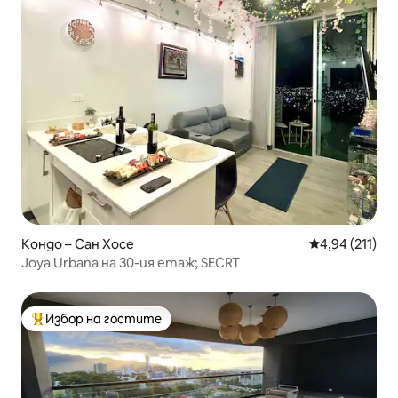
Кондо – Сан Хосе
Средна оценка
4,94 (211)
Joya Urbana на 30-ия етаж; SECRT
Избор на гостите
Най-популярен избор на гостите