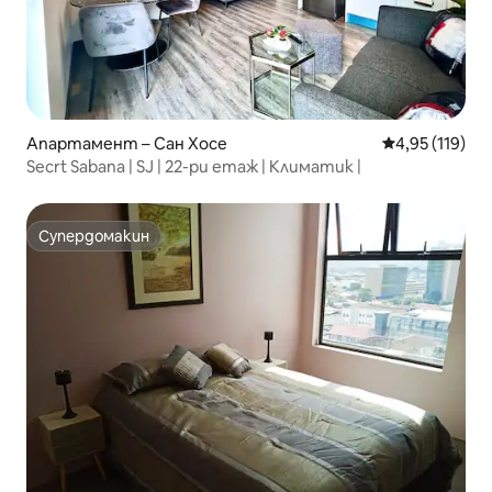
Апартамент – Сан Хосе
Средна оценка
4,95 (119)
Secrt Sabana | SJ | 22-ри етаж | Климатик |
Супердомакин
Супердомакин