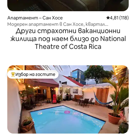
Апартамент – Сан Хосе
Средна оценка
4,81 (118)
Модерен апартамент в Сан Хосе, квартал
Други страхотни ваканционни
Ескаланте
жилища под наем близо до National
Theatre of Costa Rica
Избор на гостите
Най-популярен избор на гостите