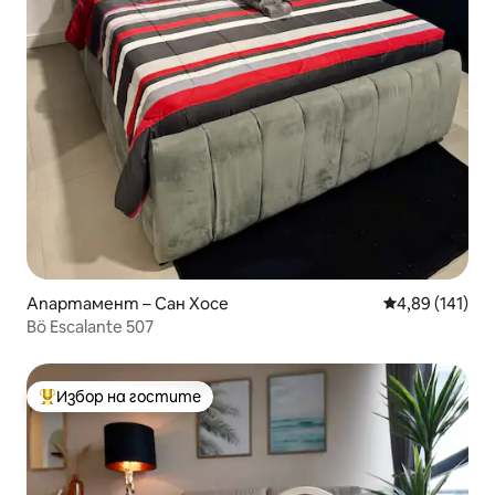
Апартамент – Сан Хосе
Средна оценка
4,89 (141)
Bö Escalante 507
Избор на гостите
Най-популярен избор на гостите