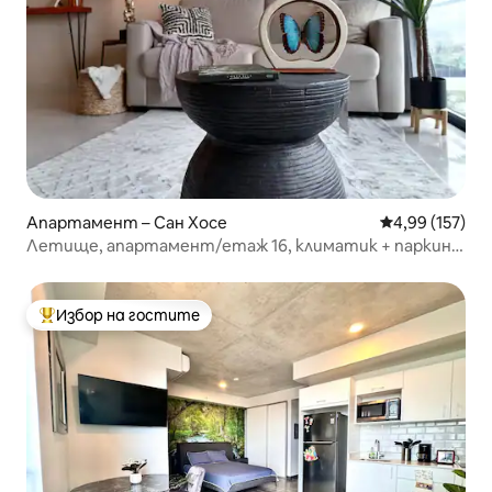
Апартамент – Сан Хосе
Средна оценка
4,99 (157)
Летище, апартамент/етаж 16, климатик + паркинг
+ изглед към покрива + обиколки
Избор на гостите
Най-популярен избор на гостите