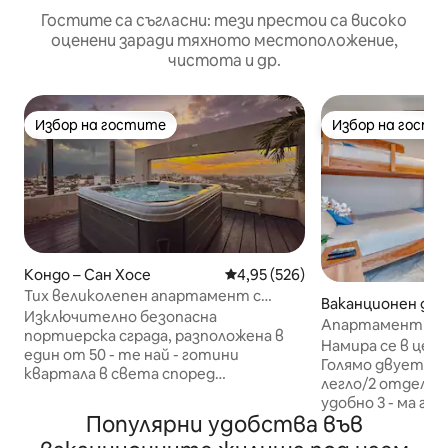
Гостите са съгласни: тези престои са високо
оценени заради тяхното местоположение,
чистота и др.
Избор на гостите
Избор на гости
Избор на гостите
Избор на гости
Кондо – Сан Хосе
Средна оценка: 4,95 от 5, 526
4,95 (526)
Тих великолепен апартамент с
Ваканционен дом
двойно легло +джакузи
Изключително безопасна
осе
Апартамент с 2 
портиерска сграда, разположена в
вътрешен двор 
Намира се в цент
един от 50 - те най - готини
Хосе
Голямо двуетажн
квартала в света според
легло/2 отделни
списанието Time Out. Най - доброто
удобно 3 - ма го
място в града !!! Получете персонал,
Популярни удобства във
самостоятелна б
който ще даде възможност за лесно
вода. Апартаментът разполага с