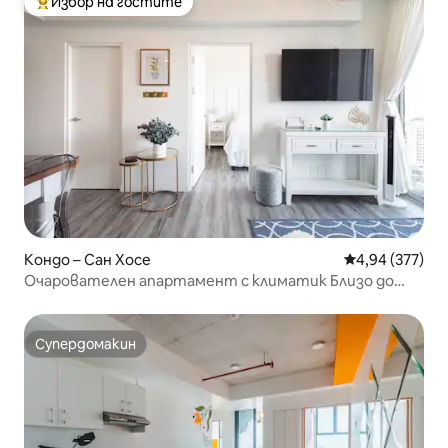
Избор на гостите
Най-популярен избор на гостите
Кондо – Сан Хосе
Средна оценка
4,94 (377)
Очарователен апартамент с климатик Близо до
международното летище
Супердомакин
Супердомакин