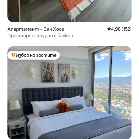
Апартамент – Сан Хосе
Средна оценка
4,98 (152)
Просторно студио с балкон
Избор на гостите
Най-популярен избор на гостите