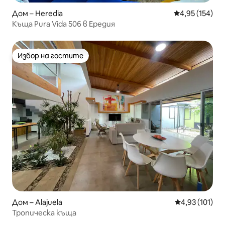
Дом – Heredia
Средна оценка
4,95 (154)
Къща Pura Vida 506 в Ередия
Избор на гостите
Избор на гостите
Дом – Alajuela
Средна оценка
4,93 (101)
Тропическа къща