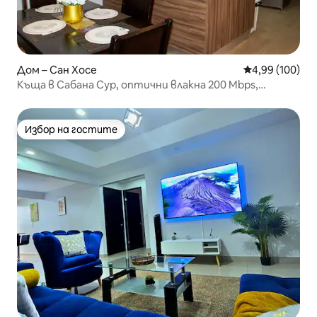
Дом – Сан Хосе
Средна оценка
4,99 (100)
Къща в Сабана Сур, оптични влакна 200 Mbps,
паркинг
Избор на гостите
Избор на гостите