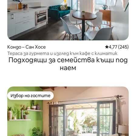
Кондо – Сан Хосе
Средна оценка
4,77 (245)
Тераса за гурмета и изглед към кафе с климатик
Подходящи за семейства къщи под
наем
Избор на гостите
Избор на гостите