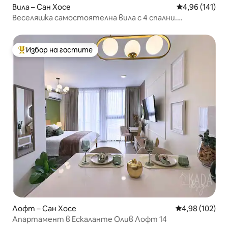
Вила – Сан Хосе
Средна оценка
4,96 (141)
Веселяшка самостоятелна вила с 4 спални.
Отопляем басейн с климатик
Избор на гостите
Най-популярен избор на гостите
Лофт – Сан Хосе
Средна оценка
4,98 (102)
Апартамент в Ескаланте Олив Лофт 14