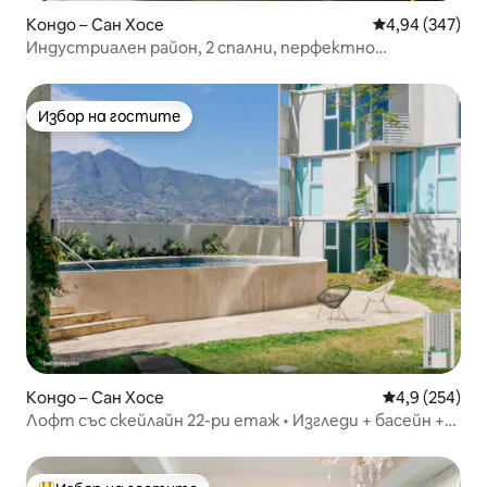
Кондо – Сан Хосе
Средна оценка
4,94 (347)
Индустриален район, 2 спални, перфектно
местоположение с климатик + изглед към залеза
Избор на гостите
Избор на гостите
Кондо – Сан Хосе
Средна оценк
4,9 (254)
Лофт със скейлайн 22-ри етаж • Изгледи + басейн +
фитнес зала + климатик