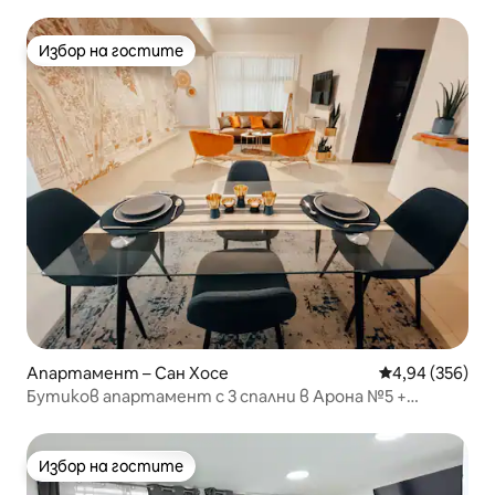
Избор на гостите
Избор на гостите
Апартамент – Сан Хосе
Средна оценка
4,94 (356)
Бутиков апартамент с 3 спални в Арона №5 +
безплатен затворен гараж
Избор на гостите
Избор на гостите