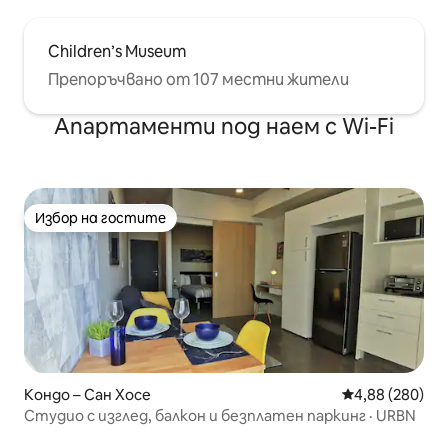
Children’s Museum
Препоръчвано от 107 местни жители
Апартаменти под наем с Wi-Fi
Избор на гостите
Избор на гостите
Кондо – Сан Хосе
Средна оценка
4,88 (280)
Студио с изглед, балкон и безплатен паркинг · URBN