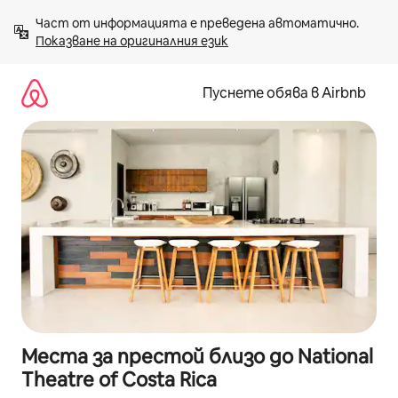
Пропускане
Част от информацията е преведена автоматично. 
към
Показване на оригиналния език
съдържанието
Пуснете обява в Airbnb
Места за престой близо до National
Theatre of Costa Rica