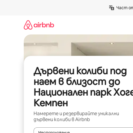
Пропускане
Част от
към
съдържанието
Дървени колиби под
наем в близост до
Национален парк Хог
Кемпен
Намерете и резервирайте уникални
дървени колиби в Airbnb
Местоположение