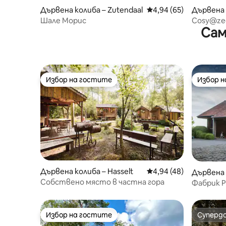
Дървена колиба – Zutendaal
Средна оценка: 4,94 
4,94 (65)
Дървена 
Шале Морис
Cosy@ze
Сам
Избор на гостите
Избор 
Избор на гостите
Избор 
Дървена колиба – Hasselt
Средна оценка: 4,94 
4,94 (48)
Дървена 
Собствено място в частна гора
Фабрик 
наслажда
Избор на гостите
Суперд
Избор на гостите
Суперд