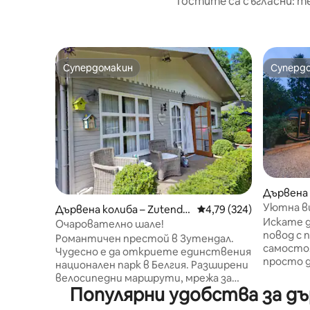
Гостите са съгласни: т
Супердомакин
Суперд
Супердомакин
Суперд
Дървена 
Уютна ви
Дървена колиба – Zutenda
Средна оценка: 4,79 о
4,79 (324)
невероя
Искате 
al
Очарователно шале!
повод с 
Романтичен престой в Зутендал.
самосто
Чудесно е да откриете единствения
просто д
национален парк в Белгия. Разширени
да избя
велосипедни маршрути, мрежа за
градове?
Популярни удобства за дъ
ездачи и пешеходни маршрути
тази ую
(пътечка за боси крака). Централно