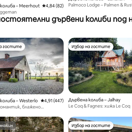
Palmoco Lodge – Palmen & Rus
от 5, 65 отзива
колиба – Meerhout
Средна оценка: 4,84 от 5, 82 отзива
4,84 (82)
ggeman
остоятелни дървени колиби под 
на гостите
Избор на гостите
на гостите
Избор на гостите
Дървена колиба – Jalhay
от 5, 48 отзива
колиба – Westerlo
Средна оценка: 4,91 от 5, 447 отзива
4,91 (447)
Le Coq & Fagnes: хижа Le Coq
Романтик, блажено
ване в Кемпен
омакин
Избор на гостите
омакин
Избор на гостите