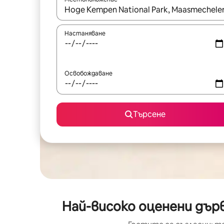
Когато резултатите се покажат, използвайт
Настаняване
Освобождаване
Търсене
Най-високо оценени дърв