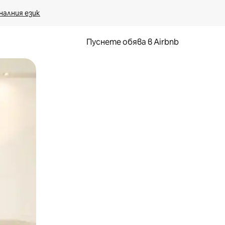
налния език
Пуснете обява в Airbnb