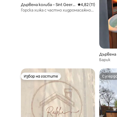
Дървена колиба – Sint Geert
Средна оценка: 4,82 
4,82 (11)
ruid
Горска хижа с частно хидромасажно
корито
Дървена 
Барик
Избор на гостите
Суперд
Избор на гостите
Суперд