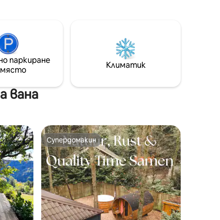
кафемашина Senseo,фритюрник
,голям хладилник ,микровълнова
печка/комбинирана печка. Покрита
ходния
тераса със салон , хамак, барбекю на
ред
дървени въглища... Паркингът е в
задната част на шалето. С
 да бъде
изключение на спално бельо и кърпи,
но паркиране
Климатик
които се предлагат срещу
 място
допълнително заплащане. Предлага
се Wi - Fi.
а вана
Супердомакин
Супердомакин