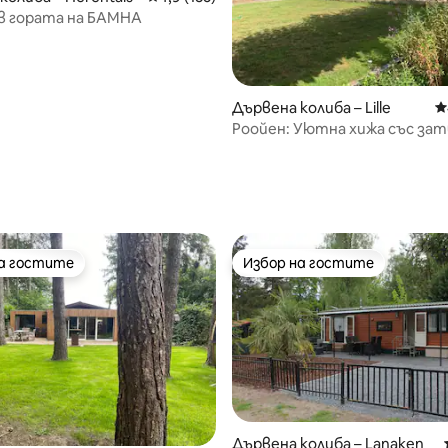
в гората на БАМНА
Дървена колиба – Lille
С
Роойен: Уютна хижа със за
градина
т 5, 235 отзива
на гостите
Избор на гостите
на гостите
Избор на гостите
Дървена колиба – Lanaken