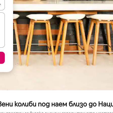
е клавишите със стрелки нагоре и надолу или навигирайте с д
ени колиби под наем близо до Нац