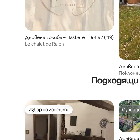
Дървена колиба – Hastiere
Средна оценка: 4,97 о
4,97 (119)
Le chalet de Ralph
Дървена 
ts
Поклонн
Подходящи 
Избор на гостите
Суперд
Избор на гостите
Суперд
Дървена 