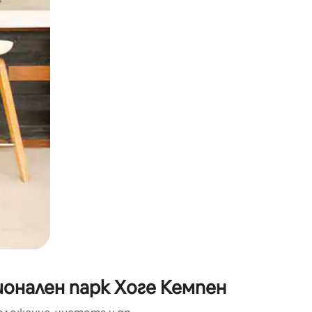
окосване или плъзгане.
ионален парк Хоге Кемпен