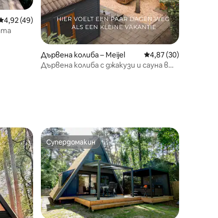
Средна оценка: 4,92 от 5, 49 отзива
4,92 (49)
ата
Дървена колиба – Meijel
Средна оценка: 4,87
4,87 (30)
Дървена колиба с джакузи и сауна в
Лимбург
Супердомакин
Супердомакин