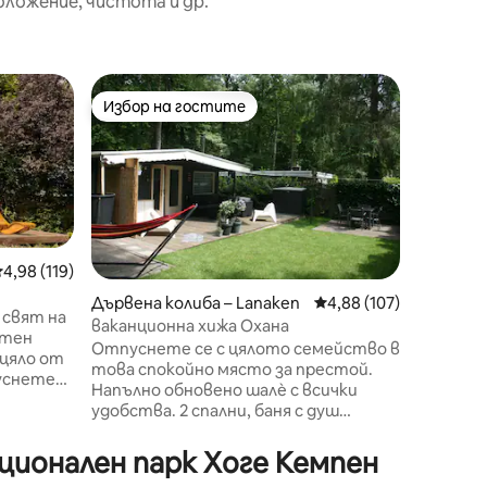
оложение, чистота и др.
Дървена 
Избор на гостите
Избор 
Избор на гостите
Избор 
s
Намерет
нашата 
вила, сг
зашемет
Херента
легендар
Нашият 
редна оценка: 4,98 от 5, 119 отзива
4,98 (119)
с почит
Дървена колиба – Lanaken
Средна оценка: 4,88 
4,88 (107)
съчетав
 свят на
ваканционна хижа Охана
иноваци
ютен
Отпуснете се с цялото семейство в
Отдайте
зцяло от
това спокойно място за престой.
подовот
пуснете
Напълно обновено шалѐ с всички
се под 
нителна
удобства. 2 спални, баня с душ
охлажда
кабина. Просторна трапезария и
се с чаш
ело
зона за отдих. Кухня, оборудвана с
докато 
ционален парк Хоге Кемпен
о се
вградена съдомиялна машина ,
сладките
а гледка