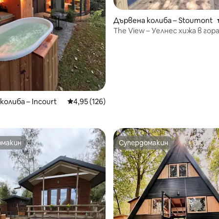
от 5, 11 отзива
Дървена колиба – Stoumont
The View – Уелнес хижа в гор
колиба – Incourt
Средна оценка: 4,95 от 5, 126 отзива
4,95 (126)
омакин
Супердомакин
омакин
Супердомакин