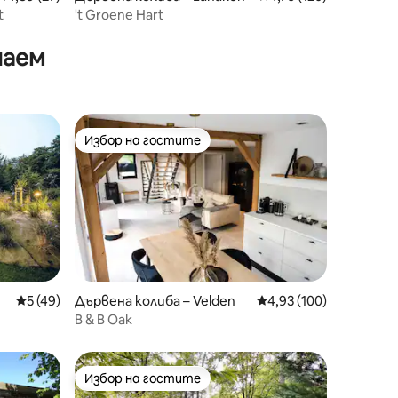
t
't Groene Hart
наем
Избор на гостите
Избор на гостите
Средна оценка: 5 от 5, 49 отзива
5 (49)
Дървена колиба – Velden
Средна оценка: 4,93 
4,93 (100)
B & B Oak
Избор на гостите
Избор на гостите